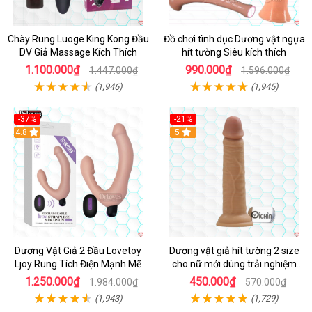
Chày Rung Luoge King Kong Đầu
Đồ chơi tình dục Dương vật ngựa
DV Giả Massage Kích Thích
hít tường Siêu kích thích
1.100.000₫
990.000₫
1.447.000₫
1.596.000₫
(1,946)
(1,945)
-37%
-21%
Hot
4.8
Hot
5
Dương Vật Giả 2 Đầu Lovetoy
Dương vật giả hít tường 2 size
Ljoy Rung Tích Điện Mạnh Mẽ
cho nữ mới dùng trải nghiệm
thật
1.250.000₫
450.000₫
1.984.000₫
570.000₫
(1,943)
(1,729)