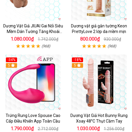
Dương Vật Giả JIUAI Gai Nổi Siêu
Dương vật giả gắn tường Keon
Mềm Dán Tường Tăng Khoái
PrettyLove 2 lớp da mềm mịn
Cảm
1.080.000₫
800.000₫
1.742.000₫
930.000₫
(968)
(968)
-34%
-18%
5
Hot
5
Trứng Rung Love Spouse Cao
Dương Vật Giả Hot Bunny Rung
Cấp Điều Khiển App Toàn Cầu
Xoay 48°C Thụt Cầm Tay
1.790.000₫
1.030.000₫
2.712.000₫
1.256.000₫