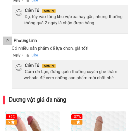
Reply
Like
●
Cẩm Tú
ADMIN
Dạ, tùy vào từng khu vực xa hay gần, nhưng thường
không quá 2 ngày là nhận được hàng
Phương Linh
P
Có nhiều sản phẩm để lựa chọn, giá tốt!
Reply
Like
●
Cẩm Tú
ADMIN
Cảm ơn bạn, đừng quên thường xuyên ghé thăm
website để xem những sản phẩm mới nhất nhé.
Dương vật giả đa năng
-39%
-37%
Hot
5
5