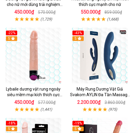
cho nữ mới dùng trải nghiệm
thích cực mạnh cho nữ
thật
450.000₫
550.000₫
570.000₫
859.000₫
(1,729)
(1,668)
-22%
-43%
Hot
5
Hot
5
Lybaile dương vật rung ngoáy
Máy Rung Dương Vật Giả
siêu mềm mại kích thích cực
Svakom AYLIN Đa Tần Massage
mạnh
Sướng
450.000₫
2.200.000₫
577.000₫
3.860.000₫
(1,441)
(975)
-18%
-19%
Hot
5
Hot
5