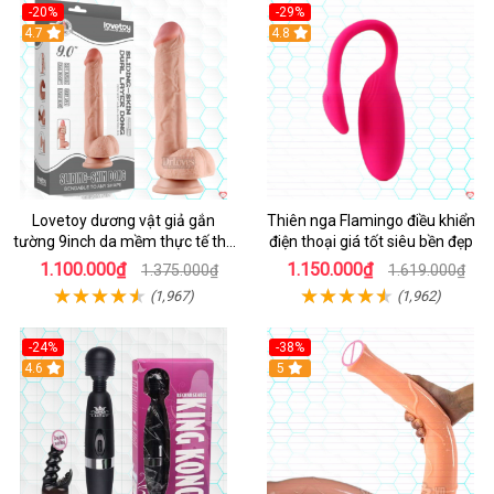
-20%
-29%
Hot
4.7
Hot
4.8
Lovetoy dương vật giả gắn
Thiên nga Flamingo điều khiển
tường 9inch da mềm thực tế thú
điện thoại giá tốt siêu bền đẹp
vị
1.100.000₫
1.150.000₫
1.375.000₫
1.619.000₫
(1,967)
(1,962)
-24%
-38%
4.6
Hot
5