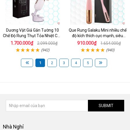
Dương Vật Giả Gắn Tường 10
Que Rung Galaku Mini nhiều chế
Chế Độ Rung Thụt Tỏa Nhiệt Cao
độ kích thích cực mạnh, siêu
Cấp
sướng
1.700.000₫
910.000₫
2.099.000₫
1.654.000₫
(942)
(940)
1
2
3
4
5
SUBMIT
Nhà Nghỉ