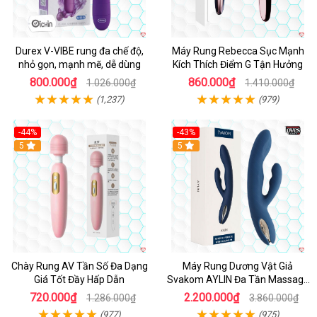
Durex V-VIBE rung đa chế độ,
Máy Rung Rebecca Sục Mạnh
nhỏ gọn, mạnh mẽ, dễ dùng
Kích Thích Điểm G Tận Hưởng
800.000₫
860.000₫
1.026.000₫
1.410.000₫
(1,237)
(979)
-44%
-43%
Hot
5
Hot
5
Chày Rung AV Tần Số Đa Dạng
Máy Rung Dương Vật Giả
Giá Tốt Đầy Hấp Dẫn
Svakom AYLIN Đa Tần Massage
Sướng
720.000₫
2.200.000₫
1.286.000₫
3.860.000₫
(977)
(975)