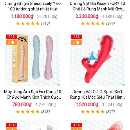
Dương vật giả Shesonicely Yes-
Dương Vật Giả Kissen FURY 10
100 tự động phát nhiệt thụt
Chế Độ Rung Mạnh Mẽ Kích
Thích
1.180.000₫
2.300.000₫
2.070.000₫
4.182.000₫
(910)
(899)
-39%
-21%
Hot
5
Hot
5
Máy Rung Âm Đạo Fox Rung 10
Dương Vật Giả G-Sport 3in1
Chế Độ Mạnh Kích Thích Cực
Rung Hút Móc Siêu Thật Hàng
Sướng
Hot
780.000₫
1.520.000₫
1.279.000₫
1.924.000₫
(898)
(897)
-13%
-13%