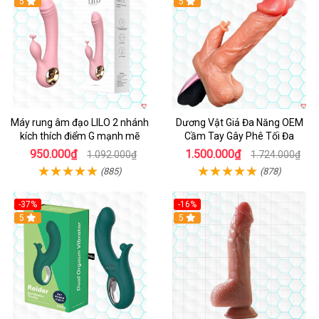
Hot
5
Hot
5
Máy rung âm đạo LILO 2 nhánh
Dương Vật Giả Đa Năng OEM
kích thích điểm G mạnh mẽ
Cầm Tay Gây Phê Tối Đa
950.000₫
1.500.000₫
1.092.000₫
1.724.000₫
(885)
(878)
-37%
-16%
Hot
5
Hot
5