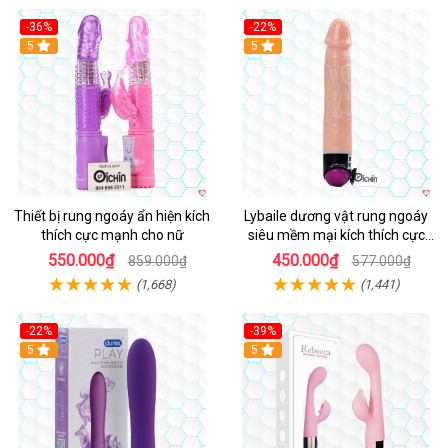
-36%
-22%
Hot
5
Hot
5
Thiết bị rung ngoáy ẩn hiện kích
Lybaile dương vật rung ngoáy
thích cực mạnh cho nữ
siêu mềm mại kích thích cực
mạnh
550.000₫
450.000₫
859.000₫
577.000₫
(1,668)
(1,441)
-22%
-39%
Hot
5
Hot
5