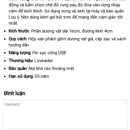
động và bấm chọn chế độ rung sau đó đưa vào vùng nhạy
nhất
cảm
shopee
để kích thích
nhanh
. Sử dụng xong vệ sinh lại máy và bảo quản
đại
.
Lưu ý: Nên dùng kèm gel bôi trơn
nhất
tổng
để mang đến cảm giác tốt
lý
nhất.
hợp
Kích thước
: Phần dương vật dài 16cm
hàng
, đường kính 4cm
nhái
Quy cách
: Hộp sản phẩm gồm dương vật giả
nơi
, cáp sạc và sách
hướng dẫn
nào
Năng lượng
: Pin sạc cổng USB
Thương hiệu
: Loveaider
Bảo quản
: Nơi khô ráo thoáng mát
Hạn sử dụng
: 05 năm
Bình luận