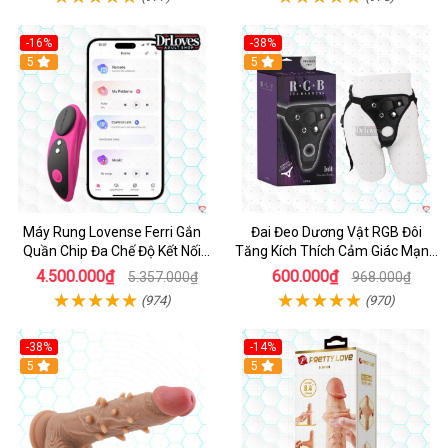
-16%
-38%
Hot
5
Hot
5
Máy Rung Lovense Ferri Gắn
Đai Đeo Dương Vật RGB Đôi
Quần Chip Đa Chế Độ Kết Nối
Tăng Kích Thích Cảm Giác Mạnh
App
Mẽ
4.500.000₫
600.000₫
5.357.000₫
968.000₫
(974)
(970)
-38%
-14%
5
5