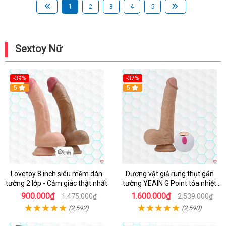
1
2
3
4
5
Sextoy Nữ
-39%
-37%
Hot
5
5
Lovetoy 8 inch siêu mềm dán
Dương vật giả rung thụt gắn
tường 2 lớp - Cảm giác thật nhất
tường YEAIN G Point tỏa nhiệt
điều khiển từ xa
900.000₫
1.600.000₫
1.475.000₫
2.539.000₫
(2,592)
(2,590)