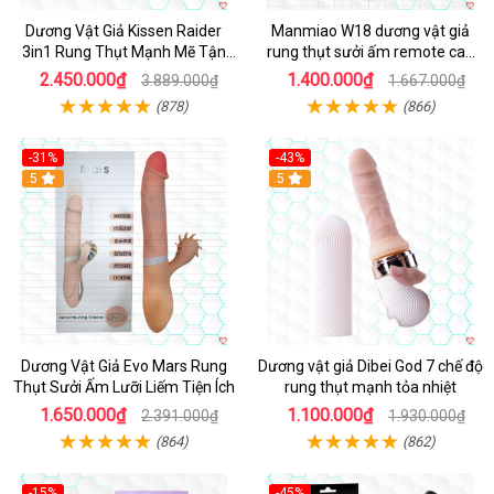
Dương Vật Giả Kissen Raider
Manmiao W18 dương vật giả
3in1 Rung Thụt Mạnh Mẽ Tận
rung thụt sưởi ấm remote cao
Hưởng
cấp
2.450.000₫
1.400.000₫
3.889.000₫
1.667.000₫
(878)
(866)
-31%
-43%
5
Hot
5
Dương Vật Giả Evo Mars Rung
Dương vật giả Dibei God 7 chế độ
Thụt Sưởi Ấm Lưỡi Liếm Tiện Ích
rung thụt mạnh tỏa nhiệt
1.650.000₫
1.100.000₫
2.391.000₫
1.930.000₫
(864)
(862)
-15%
-45%