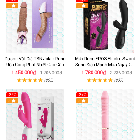
5
5
Dương Vật Giả TSN Joker Rung
Máy Rung EROS Electro Sword
Uốn Cong Phát Nhiệt Cao Cấp
Sóng Điện Mạnh Mua Ngay Giá
Tốt
1.450.000₫
1.780.000₫
1.706.000₫
3.236.000₫
(855)
(837)
-27%
-26%
Hot
5
Hot
5