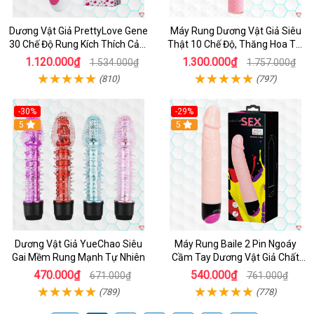
Dương Vật Giả PrettyLove Gene
Máy Rung Dương Vật Giả Siêu
30 Chế Độ Rung Kích Thích Cảm
Thật 10 Chế Độ, Thăng Hoa Tối
Biến Âm Thanh
Ưu
1.120.000₫
1.300.000₫
1.534.000₫
1.757.000₫
(810)
(797)
-30%
-29%
Hot
5
Hot
5
Dương Vật Giả YueChao Siêu
Máy Rung Baile 2 Pin Ngoáy
Gai Mềm Rung Mạnh Tự Nhiên
Cầm Tay Dương Vật Giả Chất
Lượng
470.000₫
540.000₫
671.000₫
761.000₫
(789)
(778)