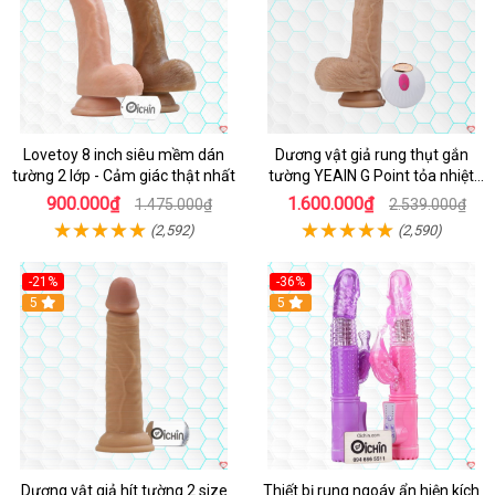
Lovetoy 8 inch siêu mềm dán
Dương vật giả rung thụt gắn
tường 2 lớp - Cảm giác thật nhất
tường YEAIN G Point tỏa nhiệt
điều khiển từ xa
900.000₫
1.600.000₫
1.475.000₫
2.539.000₫
(2,592)
(2,590)
-21%
-36%
Hot
5
Hot
5
Dương vật giả hít tường 2 size
Thiết bị rung ngoáy ẩn hiện kích