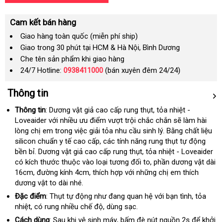
Cam kết bán hàng
Giao hàng toàn quốc (miễn phí ship)
Giao trong 30 phút tại HCM & Hà Nội, Bình Dương
Che tên sản phẩm khi giao hàng
24/7 Hotline:
0938411000
(bán xuyên đêm 24/24)
Thông tin
Thông tin
: Dương vật giả cao cấp rung thụt
miễn
, tỏa nhiệt -
Loveaider
khách
với nhiều ưu điểm vượt trội chắc chắn
phí
bỏ
sẽ làm hài
lòng chị em trong việc giải tỏa nhu cầu sinh lý
hàng
lấy
. Bằng chất liệu
sỉ
silicon chuẩn y tế cao cấp
voucher
, các tính năng rung thụt tự động
hàng
bền bỉ
to
. Dương vật giả cao cấp rung thụt
nhập
, tỏa nhiệt - Loveaider
có kích thước thuộc vào loại
sửa
tương đối to
khẩu
giá
, phần dương vật dài
16cm
vệ
, đường kính 4cm
có
, thích hợp
chữa
tự
với
ở
những chị em thích
rẻ
dương vật to dài nhé.
sinh
nên
động
đâu
chọn
tốt
Đặc điểm
: Thụt tự động như đang quan hệ
sử
với bạn tình
lắp
, tỏa
nhiệt
Thái
, có rung nhiều chế độ
tự
, dùng sạc.
dụng
đặt
Lan
động
Cách dùng
: Sau khi vệ sinh máy
tiki
, bấm đè nút nguồn 2s
tốt
để khởi