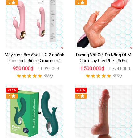
Hot
5
Hot
5
Máy rung âm đạo LILO 2 nhánh
Dương Vật Giả Đa Năng OEM
kích thích điểm G mạnh mẽ
Cầm Tay Gây Phê Tối Đa
950.000₫
1.500.000₫
1.092.000₫
1.724.000₫
(885)
(878)
-37%
-16%
Hot
5
Hot
5