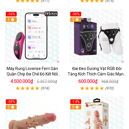
(977)
(975)
-16%
-38%
Hot
5
Hot
5
Máy Rung Lovense Ferri Gắn
Đai Đeo Dương Vật RGB Đôi
Quần Chip Đa Chế Độ Kết Nối
Tăng Kích Thích Cảm Giác Mạnh
App
Mẽ
4.500.000₫
600.000₫
5.357.000₫
968.000₫
(974)
(970)
-38%
-14%
5
5