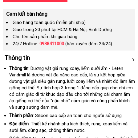
Cam kết bán hàng
Giao hàng toàn quốc (miễn phí ship)
Giao trong 30 phút tại HCM & Hà Nội, Bình Dương
Che tên sản phẩm khi giao hàng
24/7 Hotline:
0938411000
(bán xuyên đêm 24/24)
Thông tin
Thông tin
: Dương vật giả rung xoay
tham
, liếm sưởi ấm - Leten
Windmill là dương vật đa năng cao cấp
khảo
miễn
, là sự kết hợp giữa
dương vật giả siêu gân rung
thảo
, lưỡi xoay liếm và nhiệt độ làm ấm
phí
giống cơ thể
thảo
. Sự tích hợp 3 trong 1 đẳng cấp giúp cho chị em
luận
có cảm giác đi từ khúc dạo đầu cho tới
luận
facebook
những cái chạm ấm
áp giống cơ thể
giá
của "cậu nhỏ" cảm giác vô cùng phấn khích
và sung sướng đam mê.
bán
lẻ
Thành phần
: Silicon cao cấp an toàn cho người sử dụng
Đặc điểm
: Thiết kế nhánh phụ kích thích
giá
, rung
đẹp
, xoay liếm và
sưởi ấm
Thái
, dùng sạc
có
, chống thấm nước.
sỉ
Lan
nên