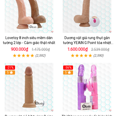
Lovetoy 8 inch siêu mềm dán
Dương vật giả rung thụt gắn
tường 2 lớp - Cảm giác thật nhất
tường YEAIN G Point tỏa nhiệt
điều khiển từ xa
900.000₫
1.600.000₫
1.475.000₫
2.539.000₫
(2,592)
(2,590)
-21%
-36%
Hot
5
Hot
5