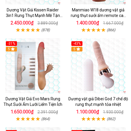
Dương Vật Giả Kissen Raider
Manmiao W18 dương vật giả
3in1 Rung Thụt Mạnh Mẽ Tận
rung thụt sưởi ấm remote cao
Hưởng
cấp
2.450.000₫
1.400.000₫
3.889.000₫
1.667.000₫
(878)
(866)
-31%
-43%
5
Hot
5
Dương Vật Giả Evo Mars Rung
Dương vật giả Dibei God 7 chế độ
Thụt Sưởi Ấm Lưỡi Liếm Tiện Ích
rung thụt mạnh tỏa nhiệt
1.650.000₫
1.100.000₫
2.391.000₫
1.930.000₫
(864)
(862)