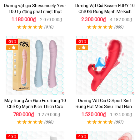
Dương vật giả Shesonicely Yes-
Dương Vật Giả Kissen FURY 10
100 tự động phát nhiệt thụt
Chế Độ Rung Mạnh Mẽ Kích
Thích
1.180.000₫
2.300.000₫
2.070.000₫
4.182.000₫
(910)
(899)
-39%
-21%
Hot
5
Hot
5
Máy Rung Âm Đạo Fox Rung 10
Dương Vật Giả G-Sport 3in1
Chế Độ Mạnh Kích Thích Cực
Rung Hút Móc Siêu Thật Hàng
Sướng
Hot
780.000₫
1.520.000₫
1.279.000₫
1.924.000₫
(898)
(897)
-13%
-13%