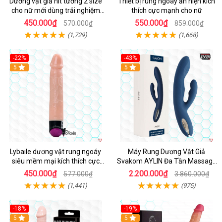
Dương vật giả hít tường 2 size
Thiết bị rung ngoáy ẩn hiện kích
cho nữ mới dùng trải nghiệm
thích cực mạnh cho nữ
thật
450.000₫
550.000₫
570.000₫
859.000₫
(1,729)
(1,668)
-22%
-43%
Hot
5
Hot
5
Lybaile dương vật rung ngoáy
Máy Rung Dương Vật Giả
siêu mềm mại kích thích cực
Svakom AYLIN Đa Tần Massage
mạnh
Sướng
450.000₫
2.200.000₫
577.000₫
3.860.000₫
(1,441)
(975)
-18%
-19%
Hot
5
Hot
5