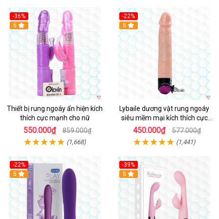
-36%
-22%
Hot
5
Hot
5
Thiết bị rung ngoáy ẩn hiện kích
Lybaile dương vật rung ngoáy
thích cực mạnh cho nữ
siêu mềm mại kích thích cực
mạnh
550.000₫
450.000₫
859.000₫
577.000₫
(1,668)
(1,441)
-22%
-39%
Hot
5
Hot
5