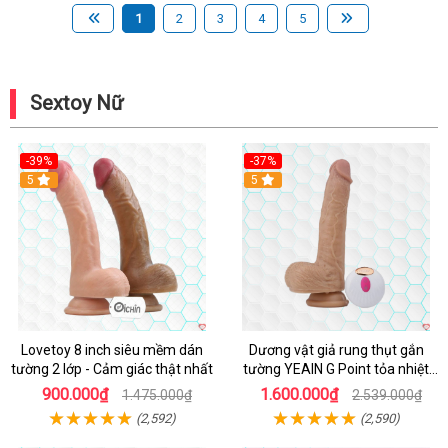
1
2
3
4
5
Sextoy Nữ
-39%
-37%
Hot
5
5
Lovetoy 8 inch siêu mềm dán
Dương vật giả rung thụt gắn
tường 2 lớp - Cảm giác thật nhất
tường YEAIN G Point tỏa nhiệt
điều khiển từ xa
900.000₫
1.600.000₫
1.475.000₫
2.539.000₫
(2,592)
(2,590)