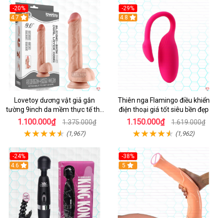
-20%
-29%
Hot
4.7
Hot
4.8
Lovetoy dương vật giả gắn
Thiên nga Flamingo điều khiển
tường 9inch da mềm thực tế thú
điện thoại giá tốt siêu bền đẹp
vị
1.100.000₫
1.150.000₫
1.375.000₫
1.619.000₫
(1,967)
(1,962)
-24%
-38%
4.6
Hot
5