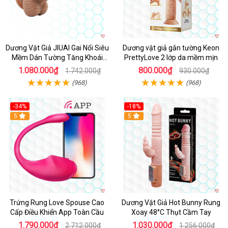
Dương Vật Giả JIUAI Gai Nổi Siêu
Dương vật giả gắn tường Keon
Mềm Dán Tường Tăng Khoái
PrettyLove 2 lớp da mềm mịn
Cảm
1.080.000₫
800.000₫
1.742.000₫
930.000₫
(968)
(968)
-34%
-18%
5
Hot
5
Trứng Rung Love Spouse Cao
Dương Vật Giả Hot Bunny Rung
Cấp Điều Khiển App Toàn Cầu
Xoay 48°C Thụt Cầm Tay
1.790.000₫
1.030.000₫
2.712.000₫
1.256.000₫