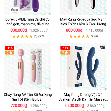
Durex V-VIBE rung đa chế độ,
Máy Rung Rebecca Sục Mạnh
nhỏ gọn, mạnh mẽ, dễ dùng
Kích Thích Điểm G Tận Hưởng
800.000₫
860.000₫
1.026.000₫
1.410.000₫
(1,237)
(979)
-44%
-43%
Hot
5
Hot
5
Chày Rung AV Tần Số Đa Dạng
Máy Rung Dương Vật Giả
Giá Tốt Đầy Hấp Dẫn
Svakom AYLIN Đa Tần Massage
Sướng
720.000₫
2.200.000₫
1.286.000₫
3.860.000₫