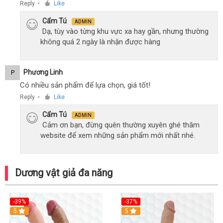
Reply
Like
●
Cẩm Tú
ADMIN
Dạ, tùy vào từng khu vực xa hay gần, nhưng thường
không quá 2 ngày là nhận được hàng
Phương Linh
P
Có nhiều sản phẩm để lựa chọn, giá tốt!
Reply
Like
●
Cẩm Tú
ADMIN
Cảm ơn bạn, đừng quên thường xuyên ghé thăm
website để xem những sản phẩm mới nhất nhé.
Dương vật giả đa năng
-39%
-37%
Hot
5
5