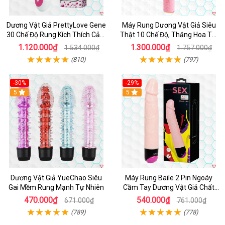
Dương Vật Giả PrettyLove Gene
Máy Rung Dương Vật Giả Siêu
30 Chế Độ Rung Kích Thích Cảm
Thật 10 Chế Độ, Thăng Hoa Tối
Biến Âm Thanh
Ưu
1.120.000₫
1.300.000₫
1.534.000₫
1.757.000₫
(810)
(797)
-30%
-29%
Hot
5
Hot
5
Dương Vật Giả YueChao Siêu
Máy Rung Baile 2 Pin Ngoáy
Gai Mềm Rung Mạnh Tự Nhiên
Cầm Tay Dương Vật Giả Chất
Lượng
470.000₫
540.000₫
671.000₫
761.000₫
(789)
(778)