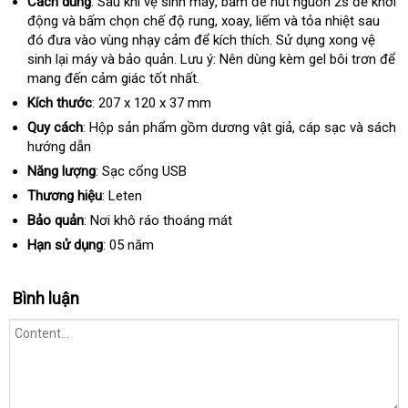
Cách dùng
: Sau khi vệ sinh máy
thế
, bấm đè nút nguồn 2s
kho
để khởi
chọn
động và bấm chọn chế độ rung
giới
quà
, xoay
hàng
, liếm và tỏa nhiệt sau
hàng
đó đưa vào vùng nhạy cảm
mini
để kích thích
tặng
giả
Hàn
. Sử dụng xong vệ
sinh lại máy và bảo quản
quà
. Lưu ý: Nên dùng kèm gel bôi trơn
Quốc
fac
để
mang đến cảm giác tốt nhất.
tặng
Kích thước
: 207 x 120 x 37 mm
Quy cách
: Hộp sản phẩm gồm dương vật giả
mini
, cáp sạc và sách
hướng dẫn
Năng lượng
: Sạc cổng USB
Thương hiệu
: Leten
Bảo quản
: Nơi khô ráo thoáng mát
Hạn sử dụng
: 05 năm
Bình luận