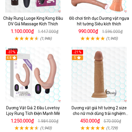
Chày Rung Luoge King Kong Đầu
Đồ chơi tình dục Dương vật ngựa
DV Giả Massage Kích Thích
hít tường Siêu kích thích
1.100.000₫
990.000₫
1.447.000₫
1.596.000₫
(1,946)
(1,945)
-37%
-21%
Hot
4.8
Hot
5
Dương Vật Giả 2 Đầu Lovetoy
Dương vật giả hít tường 2 size
Ljoy Rung Tích Điện Mạnh Mẽ
cho nữ mới dùng trải nghiệm
thật
1.250.000₫
450.000₫
1.984.000₫
570.000₫
(1,943)
(1,729)