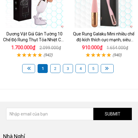
Dương Vật Giả Gắn Tường 10
Que Rung Galaku Mini nhiều chế
Chế Độ Rung Thụt Tỏa Nhiệt Cao
độ kích thích cực mạnh, siêu
Cấp
sướng
1.700.000₫
910.000₫
2.099.000₫
1.654.000₫
(942)
(940)
1
2
3
4
5
SUBMIT
Nhà Nghỉ