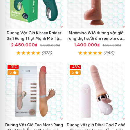
Dương Vật Giả Kissen Raider
Manmiao W18 dương vật giả
3in1 Rung Thụt Mạnh Mẽ Tận
rung thụt sưởi ấm remote cao
Hưởng
cấp
2.450.000₫
1.400.000₫
3.889.000₫
1.667.000₫
(878)
(866)
-31%
-43%
5
Hot
5
Dương Vật Giả Evo Mars Rung
Dương vật giả Dibei God 7 chế