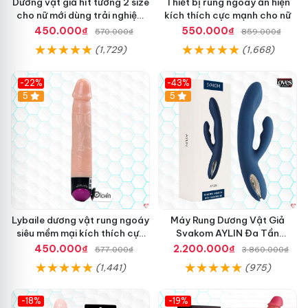
Dương vật giả hít tường 2 size
Thiết bị rung ngoáy ẩn hiện
cho nữ mới dùng trải nghiệm
kích thích cực mạnh cho nữ
thật
450.000₫
550.000₫
570.000₫
859.000₫
(1,729)
(1,668)
-22%
-43%
Hot
5
Hot
5
Lybaile dương vật rung ngoáy
Máy Rung Dương Vật Giả
siêu mềm mại kích thích cực
Svakom AYLIN Đa Tần
mạnh
Massage Sướng
450.000₫
2.200.000₫
577.000₫
3.860.000₫
(1,441)
(975)
-18%
-19%