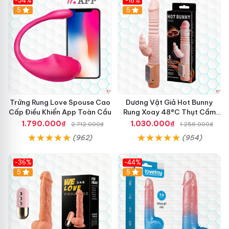
-34%
-18%
5
Hot
5
Trứng Rung Love Spouse Cao
Dương Vật Giả Hot Bunny
Cấp Điều Khiển App Toàn Cầu
Rung Xoay 48°C Thụt Cầm
Tay
1.790.000₫
1.030.000₫
2.712.000₫
1.256.000₫
(962)
(954)
-36%
-44%
5
Hot
5