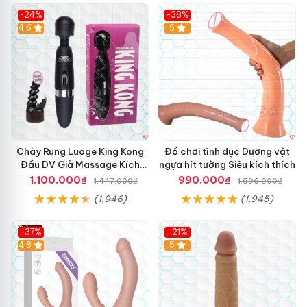
-24%
-38%
4.6
Hot
5
Chày Rung Luoge King Kong
Đồ chơi tình dục Dương vật
Đầu DV Giả Massage Kích
ngựa hít tường Siêu kích thích
Thích
1.100.000₫
990.000₫
1.447.000₫
1.596.000₫
(1,946)
(1,945)
-37%
-21%
Hot
4.8
Hot
5