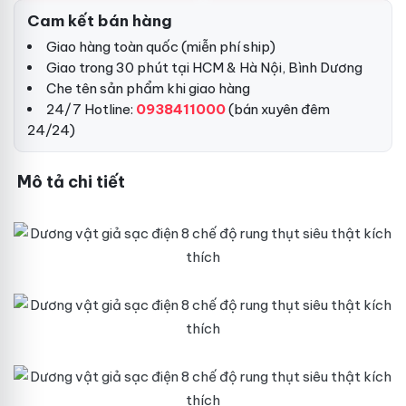
Cam kết bán hàng
Giao hàng toàn quốc (miễn phí ship)
Giao trong 30 phút tại HCM & Hà Nội, Bình Dương
Che tên sản phẩm khi giao hàng
24/7 Hotline:
0938411000
(bán xuyên đêm
24/24)
Mô tả chi tiết
D
ư
ơ
n
g
D
V
ư
ậ
ơ