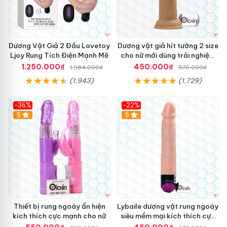
Dương Vật Giả 2 Đầu Lovetoy
Dương vật giả hít tường 2 size
Ljoy Rung Tích Điện Mạnh Mẽ
cho nữ mới dùng trải nghiệm
thật
1.250.000₫
450.000₫
1.984.000₫
570.000₫
(1,943)
(1,729)
-36%
-22%
Hot
5
Hot
5
Thiết bị rung ngoáy ẩn hiện
Lybaile dương vật rung ngoáy
kích thích cực mạnh cho nữ
siêu mềm mại kích thích cực
mạnh