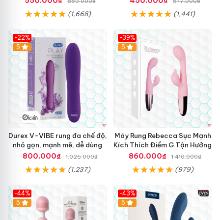
550.000₫
450.000₫
859.000₫
577.000₫
(1,668)
(1,441)
-22%
-39%
Hot
5
Hot
5
Durex V-VIBE rung đa chế độ,
Máy Rung Rebecca Sục Mạnh
nhỏ gọn, mạnh mẽ, dễ dùng
Kích Thích Điểm G Tận Hưởng
800.000₫
860.000₫
1.026.000₫
1.410.000₫
(1,237)
(979)
-44%
-43%
Hot
5
Hot
5