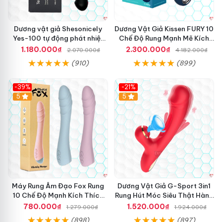
Dương vật giả Shesonicely
Dương Vật Giả Kissen FURY 10
Yes-100 tự động phát nhiệt
Chế Độ Rung Mạnh Mẽ Kích
thụt
Thích
1.180.000₫
2.300.000₫
2.070.000₫
4.182.000₫
(910)
(899)
-39%
-21%
Hot
5
Hot
5
Máy Rung Âm Đạo Fox Rung
Dương Vật Giả G-Sport 3in1
10 Chế Độ Mạnh Kích Thích
Rung Hút Móc Siêu Thật Hàng
Cực Sướng
Hot
780.000₫
1.520.000₫
1.279.000₫
1.924.000₫
(898)
(897)