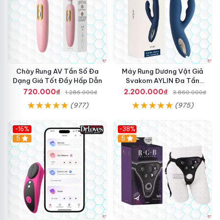
Chày Rung AV Tần Số Đa
Máy Rung Dương Vật Giả
Dạng Giá Tốt Đầy Hấp Dẫn
Svakom AYLIN Đa Tần
Massage Sướng
720.000₫
2.200.000₫
1.286.000₫
3.860.000₫
(977)
(975)
-16%
-38%
Hot
5
Hot
5