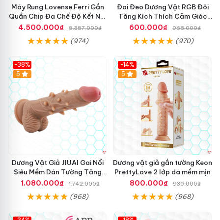
Máy Rung Lovense Ferri Gắn
Đai Đeo Dương Vật RGB Đôi
Quần Chip Đa Chế Độ Kết Nối
Tăng Kích Thích Cảm Giác
App
Mạnh Mẽ
4.500.000₫
600.000₫
5.357.000₫
968.000₫
(974)
(970)
-38%
-14%
5
5
Dương Vật Giả JIUAI Gai Nổi
Dương vật giả gắn tường Keon
Siêu Mềm Dán Tường Tăng
PrettyLove 2 lớp da mềm mịn
Khoái Cảm
1.080.000₫
800.000₫
1.742.000₫
930.000₫
(968)
(968)