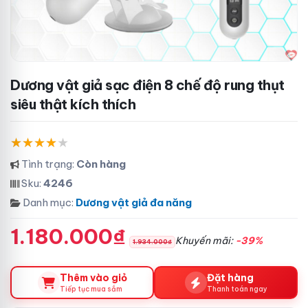
Dương vật giả sạc điện 8 chế độ rung thụt
siêu thật kích thích
Tình trạng:
Còn hàng
Sku:
4246
Danh mục:
Dương vật giả đa năng
1.180.000₫
Khuyến mãi:
-39%
1.934.000₫
Thêm vào giỏ
Đặt hàng
Tiếp tục mua sắm
Thanh toán ngay