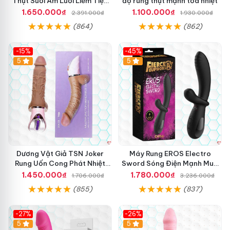
Thụt Sưởi Ấm Lưỡi Liếm Tiện
độ rung thụt mạnh tỏa nhiệt
Ích
1.650.000₫
1.100.000₫
2.391.000₫
1.930.000₫
(864)
(862)
-15%
-45%
5
5
Dương Vật Giả TSN Joker
Máy Rung EROS Electro
Rung Uốn Cong Phát Nhiệt
Sword Sóng Điện Mạnh Mua
Cao Cấp
Ngay Giá Tốt
1.450.000₫
1.780.000₫
1.706.000₫
3.236.000₫
(855)
(837)
-27%
-26%
Hot
5
Hot
5