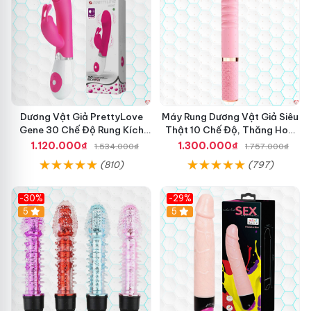
Dương Vật Giả PrettyLove
Máy Rung Dương Vật Giả Siêu
Gene 30 Chế Độ Rung Kích
Thật 10 Chế Độ, Thăng Hoa
Thích Cảm Biến Âm Thanh
Tối Ưu
1.120.000₫
1.300.000₫
1.534.000₫
1.757.000₫
(810)
(797)
-30%
-29%
Hot
5
Hot
5