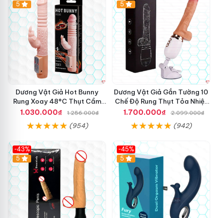
Hot
5
Hot
5
Dương Vật Giả Hot Bunny
Dương Vật Giả Gắn Tường 10
Rung Xoay 48°C Thụt Cầm
Chế Độ Rung Thụt Tỏa Nhiệt
Tay
Cao Cấp
1.030.000₫
1.700.000₫
1.256.000₫
2.099.000₫
(954)
(942)
-43%
-45%
5
Hot
5