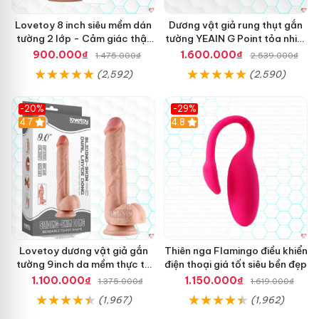
Lovetoy 8 inch siêu mềm dán
Dương vật giả rung thụt gắn
tường 2 lớp - Cảm giác thật
tường YEAIN G Point tỏa nhiệt
nhất
điều khiển từ xa
900.000₫
1.600.000₫
1.475.000₫
2.539.000₫
(2,592)
(2,590)
-20%
-29%
Hot
4.7
Hot
4.8
Lovetoy dương vật giả gắn
Thiên nga Flamingo điều khiển
tường 9inch da mềm thực tế
điện thoại giá tốt siêu bền đẹp
thú vị
1.100.000₫
1.150.000₫
1.375.000₫
1.619.000₫
(1,967)
(1,962)