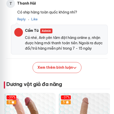
n
c
Thanh Hải
T
Đ
i
Có ship hàng toàn quốc không nhỉ?
ệ
Reply
Like
n
●
Cẩm Tú
Admin
Có nhé, Anh yên tâm đặt hàng online ạ, nhận
được hàng mới thanh toán tiền. Ngoài ra được
đổi/trả hàng miễn phí trong 7 - 15 ngày
Xem thêm bình luận
Dương vật giả đa năng
-39%
-37%
Hot
5
5