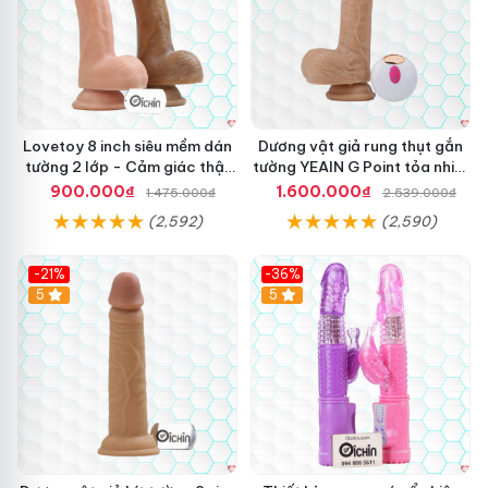
Lovetoy 8 inch siêu mềm dán
Dương vật giả rung thụt gắn
tường 2 lớp - Cảm giác thật
tường YEAIN G Point tỏa nhiệt
nhất
điều khiển từ xa
900.000₫
1.600.000₫
1.475.000₫
2.539.000₫
(2,592)
(2,590)
-21%
-36%
Hot
5
Hot
5