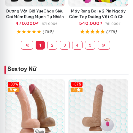
Dương Vật Giả YueChao Siêu
Máy Rung Baile 2 Pin Ngoáy
Gai Mềm Rung Mạnh Tự Nhiên
Cầm Tay Dương Vật Giả Chất
Lượng
470.000₫
540.000₫
671.000₫
761.000₫
(789)
(778)
1
2
3
4
5
Sextoy Nữ
-39%
-37%
Hot
5
5