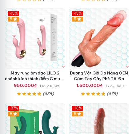
-13%
-13%
Hot
5
Hot
5
Máy rung âm đạo LILO 2
Dương Vật Giả Đa Năng OEM
nhánh kích thích điểm G mạnh
Cầm Tay Gây Phê Tối Đa
mẽ
950.000₫
1.500.000₫
1.092.000₫
1.724.000₫
(885)
(878)
-37%
-16%
Hot
5
Hot
5