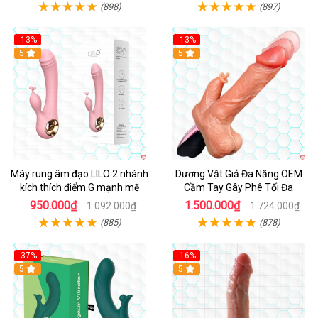
(898)
(897)
-13%
-13%
Hot
5
Hot
5
Máy rung âm đạo LILO 2 nhánh
Dương Vật Giả Đa Năng OEM
kích thích điểm G mạnh mẽ
Cầm Tay Gây Phê Tối Đa
950.000₫
1.500.000₫
1.092.000₫
1.724.000₫
(885)
(878)
-37%
-16%
Hot
5
Hot
5