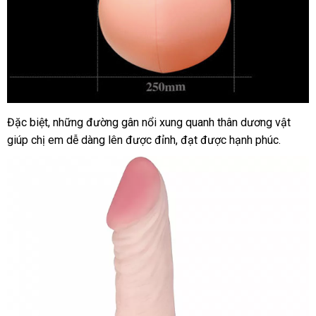
dịch
Đặc biệt
Đài
,
cũ
những đường gân nổi xung quanh thân dương vật
Dương
vụ
giúp chị em dễ dàng lên
vật
Loan
thế
được đỉnh
tổng
, đạt
hướng
được hạnh phúc.
giả
giới
hợp
dẫn
nhún
trái
bóng
bơm
hơi
silicon
cao
cấp