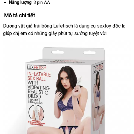
lý
Năng lượng
: 3 pin AA
Mô tả chi tiết
Dương vật giả trái bóng Lufetisch là dụng cụ sextoy độc lạ
giúp chị em có
hỗ
những giây phút tự sướng tuyệt vời.
trợ