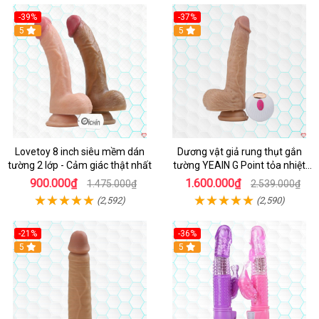
-39%
-37%
Hot
5
5
Lovetoy 8 inch siêu mềm dán
Dương vật giả rung thụt gắn
tường 2 lớp - Cảm giác thật nhất
tường YEAIN G Point tỏa nhiệt
điều khiển từ xa
900.000₫
1.600.000₫
1.475.000₫
2.539.000₫
(2,592)
(2,590)
-21%
-36%
Hot
5
Hot
5