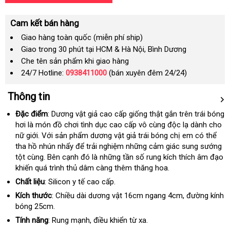
Cam kết bán hàng
Giao hàng toàn quốc (miễn phí ship)
Giao trong 30 phút tại HCM & Hà Nội, Bình Dương
Che tên sản phẩm khi giao hàng
24/7 Hotline:
0938411000
(bán xuyên đêm 24/24)
Thông tin
Đặc điểm
: Dương vật giả cao cấp giống thật gắn trên trái bóng
hơi là món đồ chơi tình dục cao cấp vô cùng độc lạ dành cho
nữ giới
hướng
. Với sản phẩm dương vật giả trái bóng chị em
nơi
có thể
tha hồ nhún nhẩy
dẫn
miễn
để trải nghiệm
Hàn
những cảm giác sung sướng
nào
tột cùng
shop
.
Úc
Bên cạnh đó là
phí
showroom
những tần số rung kích thích âm đạo
Quốc
khiến
địa
quá trình thủ dâm càng thêm thăng hoa.
chỉ
Chất liệu
: Silicon y tế cao cấp.
Kích thước
: Chiều dài dương vật 16cm ngang 4cm
cửa
, đường kính
bóng 25cm.
hàng
Tính năng
: Rung mạnh
đại
, điều khiển từ xa.