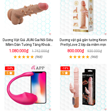
Dương Vật Giả JIUAI Gai Nổi Siêu
Dương vật giả gắn tường Keon
Mềm Dán Tường Tăng Khoái
PrettyLove 2 lớp da mềm mịn
Cảm
1.080.000₫
800.000₫
1.742.000₫
930.000₫
(968)
(968)
-34%
-18%
5
Hot
5