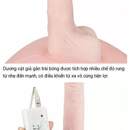
Dương vật giả gắn trái bóng
nước
được tích hợp nhiều chế độ rung
Quả
từ nhẹ đến mạnh
khuyến
, có điều khiển từ xa vô cùng tiện lợi.
ngoài
bóng
mãi
kho
được
hàng
bơm
bơi
chắc
chắn
thanh
,
lý
tải
nhận
được