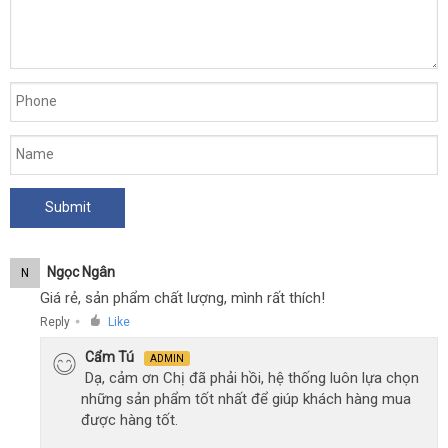
đâu
tải
tốt
bảo
được
hành
trọng
lượng
hơn
100
cân
cửa
.
hàng
“Quả
bóng
thần
kỳ”
Ngọc Ngân
N
giúp
Giá rẻ, sản phẩm chất lượng, mình rất thích!
chị
Reply
Like
●
em
có
những
Cẩm Tú
ADMIN
nên
lúc
Dạ, cảm ơn Chị đã phải hồi, hệ thống luôn lựa chọn
mua
cô
những sản phẩm tốt nhất để giúp khách hàng mua
đơn.
được hàng tốt.