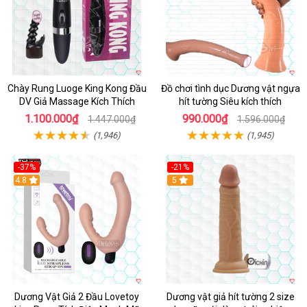
Chày Rung Luoge King Kong Đầu
Đồ chơi tình dục Dương vật ngựa
DV Giả Massage Kích Thích
hít tường Siêu kích thích
1.100.000₫
990.000₫
1.447.000₫
1.596.000₫
(1,946)
(1,945)
-37%
-21%
Hot
4.8
Hot
5
Dương Vật Giả 2 Đầu Lovetoy
Dương vật giả hít tường 2 size