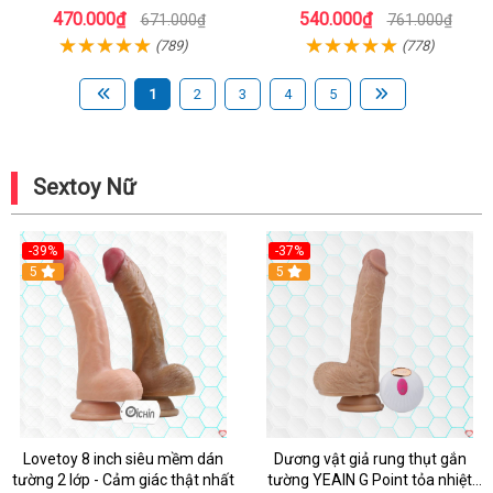
Lượng
470.000₫
540.000₫
671.000₫
761.000₫
(789)
(778)
1
2
3
4
5
Sextoy Nữ
-39%
-37%
Hot
5
5
Lovetoy 8 inch siêu mềm dán
Dương vật giả rung thụt gắn
tường 2 lớp - Cảm giác thật nhất
tường YEAIN G Point tỏa nhiệt