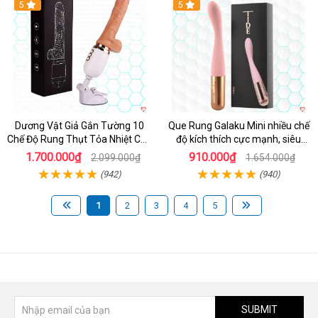
Hot
5
Hot
5
Dương Vật Giả Gắn Tường 10
Que Rung Galaku Mini nhiều chế
Chế Độ Rung Thụt Tỏa Nhiệt Cao
độ kích thích cực mạnh, siêu
Cấp
sướng
1.700.000₫
910.000₫
2.099.000₫
1.654.000₫
(942)
(940)
1
2
3
4
5
SUBMIT