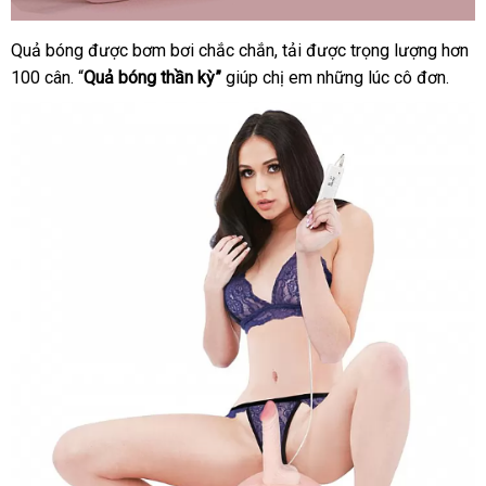
Quả bóng
đẹp
được bơm bơi chắc chắn
phản
, tải
xưởng
được trọng lượng hơn
Dương
100 cân
vật
tư
. “
Quả bóng thần kỳ”
giúp chị em
hồi
Đức
những lúc cô đơn.
giả
vấn
nhún
trái
bóng
bơm
hơi
silicon
cao
cấp