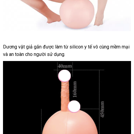
Dương
Dương vật giả gắn
vật
xuất
được làm từ silicon y tế vô cùng mềm mại
t
giả
và an toàn cho người sử dụng.
xứ
k
nhún
trái
bóng
bơm
hơi
silicon
cao
cấp