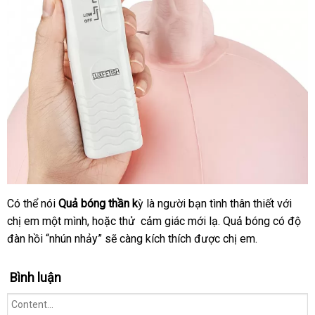
hàng
trọng
lượng
hơn
100
cân
lắp
.
đặt
“Quả
bóng
thần
kỳ”
giúp
chị
em
Có thể nói
Quả bóng thần k
ỳ là người bạn tình thân thiết
nhập
với
Quả
tại
những
chị em một mình
bóng
thông
,
dễ
hoặc thử cảm giác mới lạ. Quả bóng có độ
hàng
nhà
lúc
nhận
được
đàn hồi “nhún nhảy”
minh
dàng
xuất
sẽ càng kích thích
đặt
được chị em.
cô
xét
bơm
xứ
hàng
đơn.
bơi
Bình luận
chắc
chắn
ở
,