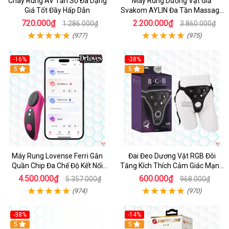
Chày Rung AV Tần Số Đa Dạng
Máy Rung Dương Vật Giả
Giá Tốt Đầy Hấp Dẫn
Svakom AYLIN Đa Tần Massage
Sướng
720.000₫
2.200.000₫
1.286.000₫
3.860.000₫
(977)
(975)
-16%
-38%
Hot
5
Hot
5
Máy Rung Lovense Ferri Gắn
Đai Đeo Dương Vật RGB Đôi
Quần Chip Đa Chế Độ Kết Nối
Tăng Kích Thích Cảm Giác Mạnh
App
Mẽ
4.500.000₫
600.000₫
5.357.000₫
968.000₫
(974)
(970)
-38%
-14%
5
5