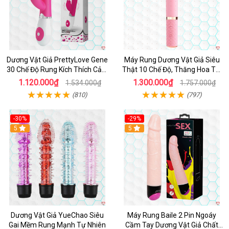
Dương Vật Giả PrettyLove Gene
Máy Rung Dương Vật Giả Siêu
30 Chế Độ Rung Kích Thích Cảm
Thật 10 Chế Độ, Thăng Hoa Tối
Biến Âm Thanh
Ưu
1.120.000₫
1.300.000₫
1.534.000₫
1.757.000₫
(810)
(797)
-30%
-29%
Hot
5
Hot
5
Dương Vật Giả YueChao Siêu
Máy Rung Baile 2 Pin Ngoáy
Gai Mềm Rung Mạnh Tự Nhiên
Cầm Tay Dương Vật Giả Chất