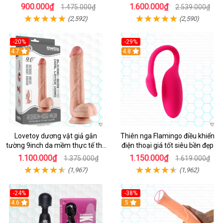
điều khiển từ xa
900.000₫
1.600.000₫
1.475.000₫
2.539.000₫
(2,592)
(2,590)
-20%
-29%
Hot
4.7
Hot
4.8
Lovetoy dương vật giả gắn
Thiên nga Flamingo điều khiển
tường 9inch da mềm thực tế thú
điện thoại giá tốt siêu bền đẹp
vị
1.100.000₫
1.150.000₫
1.375.000₫
1.619.000₫
(1,967)
(1,962)
-24%
-38%
4.6
Hot
5