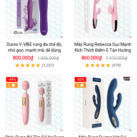
Durex V-VIBE rung đa chế độ,
Máy Rung Rebecca Sục Mạnh
nhỏ gọn, mạnh mẽ, dễ dùng
Kích Thích Điểm G Tận Hưởng
800.000₫
860.000₫
1.026.000₫
1.410.000₫
(1,237)
(979)
-44%
-43%
Hot
5
Hot
5