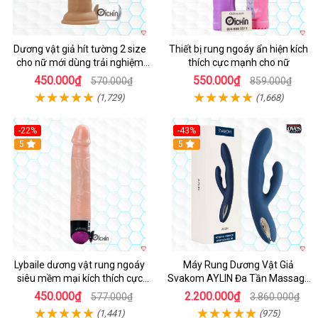
Dương vật giả hít tường 2 size
Thiết bị rung ngoáy ẩn hiện kích
cho nữ mới dùng trải nghiệm
thích cực mạnh cho nữ
thật
450.000₫
550.000₫
570.000₫
859.000₫
(1,729)
(1,668)
-22%
-43%
Hot
5
Hot
5
Lybaile dương vật rung ngoáy
Máy Rung Dương Vật Giả
siêu mềm mại kích thích cực
Svakom AYLIN Đa Tần Massage
mạnh
Sướng
450.000₫
2.200.000₫
577.000₫
3.860.000₫
(1,441)
(975)