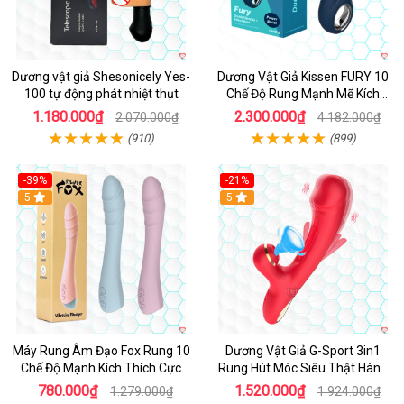
Dương vật giả Shesonicely Yes-
Dương Vật Giả Kissen FURY 10
100 tự động phát nhiệt thụt
Chế Độ Rung Mạnh Mẽ Kích
Thích
1.180.000₫
2.300.000₫
2.070.000₫
4.182.000₫
(910)
(899)
-39%
-21%
Hot
5
Hot
5
Máy Rung Âm Đạo Fox Rung 10
Dương Vật Giả G-Sport 3in1
Chế Độ Mạnh Kích Thích Cực
Rung Hút Móc Siêu Thật Hàng
Sướng
Hot
780.000₫
1.520.000₫
1.279.000₫
1.924.000₫