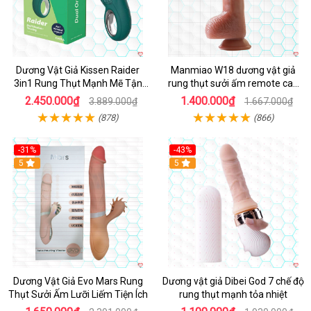
Dương Vật Giả Kissen Raider
Manmiao W18 dương vật giả
3in1 Rung Thụt Mạnh Mẽ Tận
rung thụt sưởi ấm remote cao
Hưởng
cấp
2.450.000₫
1.400.000₫
3.889.000₫
1.667.000₫
(878)
(866)
-31%
-43%
5
Hot
5
Dương Vật Giả Evo Mars Rung
Dương vật giả Dibei God 7 chế độ
Thụt Sưởi Ấm Lưỡi Liếm Tiện Ích
rung thụt mạnh tỏa nhiệt