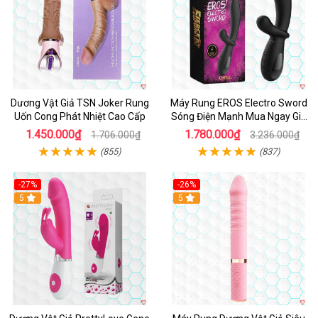
Dương Vật Giả TSN Joker Rung
Máy Rung EROS Electro Sword
Uốn Cong Phát Nhiệt Cao Cấp
Sóng Điện Mạnh Mua Ngay Giá
Tốt
1.450.000₫
1.780.000₫
1.706.000₫
3.236.000₫
(855)
(837)
-27%
-26%
Hot
5
Hot
5