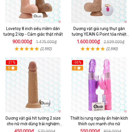
Lovetoy 8 inch siêu mềm dán
Dương vật giả rung thụt gắn
tường 2 lớp - Cảm giác thật nhất
tường YEAIN G Point tỏa nhiệt
điều khiển từ xa
900.000₫
1.600.000₫
1.475.000₫
2.539.000₫
(2,592)
(2,590)
-21%
-36%
Hot
5
Hot
5
Dương vật giả hít tường 2 size
Thiết bị rung ngoáy ẩn hiện kích
cho nữ mới dùng trải nghiệm
thích cực mạnh cho nữ
thật
450.000₫
550.000₫
570.000₫
859.000₫