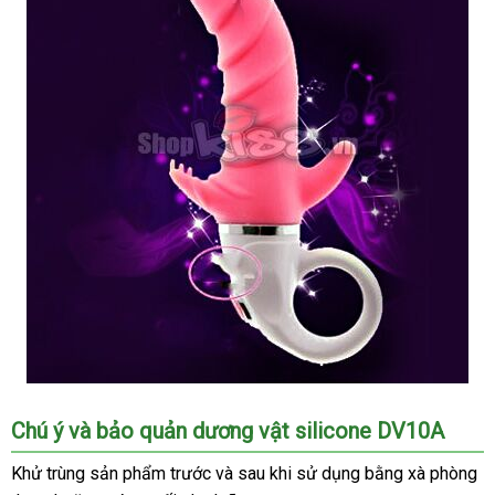
Dương
Chú ý
chợ
và bảo quản dương vật silicone DV10A
vật
silicone
Khử trùng sản phẩm trước
ăn
và sau khi sử dụng bằng xà phòng
siêu