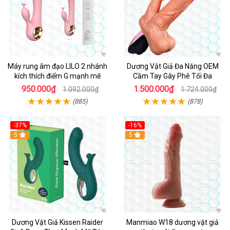
Máy rung âm đạo LILO 2 nhánh
Dương Vật Giả Đa Năng OEM
kích thích điểm G mạnh mẽ
Cầm Tay Gây Phê Tối Đa
950.000₫
1.500.000₫
1.092.000₫
1.724.000₫
(885)
(878)
-37%
-16%
Hot
5
Hot
5
Dương Vật Giả Kissen Raider
Manmiao W18 dương vật giả