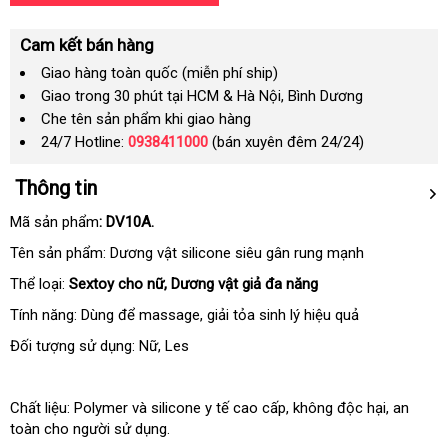
Cam kết bán hàng
Giao hàng toàn quốc (miễn phí ship)
Giao trong 30 phút tại HCM & Hà Nội, Bình Dương
Che tên sản phẩm khi giao hàng
24/7 Hotline:
0938411000
(bán xuyên đêm 24/24)
Thông tin
Mã sản phẩm
:
DV10A.
Tên sản phẩm: Dương vật silicone siêu gân rung mạnh
Thể loại:
Sextoy cho nữ
siêu
, Dương vật giả đa năng
thị
Tính năng: Dùng
ở
để massage
giá
, giải tỏa sinh lý hiệu quả
đâu
sỉ
Đối tượng sử dụng: Nữ
đẹp
, Les
Chất liệu: Polymer
khuyến
và silicone y tế cao cấp
nhập
, không độc hại
cung
, an
toàn cho người sử dụng.
mãi
hàng
cấp