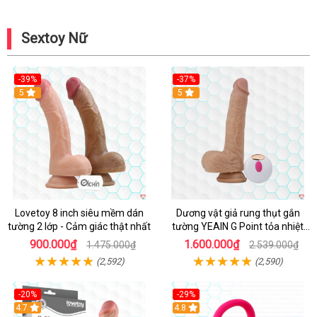
Sextoy Nữ
-39%
-37%
Hot
5
5
Lovetoy 8 inch siêu mềm dán
Dương vật giả rung thụt gắn
tường 2 lớp - Cảm giác thật nhất
tường YEAIN G Point tỏa nhiệt
điều khiển từ xa
900.000₫
1.600.000₫
1.475.000₫
2.539.000₫
(2,592)
(2,590)
-20%
-29%
Hot
4.7
Hot
4.8