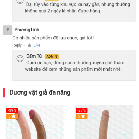
Dạ, tùy vào từng khu vực xa hay gần, nhưng thường
không quá 2 ngày là nhận được hàng
Phương Linh
P
Có nhiều sản phẩm để lựa chọn, giá tốt!
Reply
Like
●
Cẩm Tú
ADMIN
Cảm ơn bạn, đừng quên thường xuyên ghé thăm
website để xem những sản phẩm mới nhất nhé.
Dương vật giả đa năng
-39%
-37%
Hot
5
5