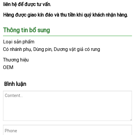
liên hệ
quà
để
rẻ
được tư vấn.
app
địa
động
tặng
nhất
Hàng
link
được giao kín đáo
an
và thu tiền khi quý khách nhận hàng.
web
toàn
Thông tin bổ sung
Loại sản phẩm
Có nhánh phụ
trung
, Dùng pin
dễ
, Dương vật giả có rung
tâm
dàng
Thương hiệu
OEM
Bình luận