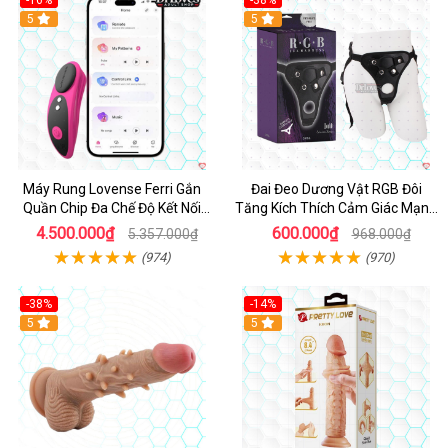
-16%
-38%
Hot
5
Hot
5
Máy Rung Lovense Ferri Gắn
Đai Đeo Dương Vật RGB Đôi
Quần Chip Đa Chế Độ Kết Nối
Tăng Kích Thích Cảm Giác Mạnh
App
Mẽ
4.500.000₫
600.000₫
5.357.000₫
968.000₫
(974)
(970)
-38%
-14%
5
5