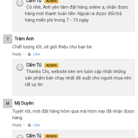
Cẩm Tú
ADMIN
Có nhé, Anh yên tâm đặt hàng online ạ, nhận được
hàng mới thanh toán tiền. Ngoài ra được đổi/trả
hàng miễn phí trong 7 - 15 ngày
Trâm Anh
T
Chất lượng tốt, sẽ giới thiệu cho bạn bè.
Reply
Like
●
Cẩm Tú
ADMIN
Thanks Chị, website bên em luôn cập nhật những
sản phẩm bán chạy nhất đề xuất cho người mua nên
rất uy tín.
Mỹ Duyên
M
Tuyệt vời, mới đặt hàng hôm qua mà hôm nay đã nhận được
hàng.
Reply
Like
●
Cẩm Tú
ADMIN