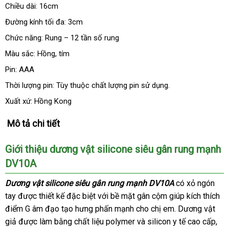
Chiều dài: 16cm
Đường kính tối đa: 3cm
Chức năng: Rung – 12 tần số rung
Màu sắc: Hồng
đẹp
, tím
Pin: AAA
Thời lượng pin: Tùy thuộc chất lượng pin sử dụng.
Xuất xứ: Hồng Kong
Mô tả chi tiết
Giới thiệu dương vật silicone siêu gân rung mạnh
DV10A
Dương vật silicone siêu gân rung mạnh DV10A
có xỏ ngón
tay
sử
được thiết kế
tham
đặc biệt
ở
với bề mặt gân cộm giúp kích thích
điểm G âm đạo tạo hưng phấn mạnh cho chị em
dụng
khảo
đâu
hỗ
. Dương vật
giả
tiki
được làm bằng chất liệu polymer
tốt
so
và silicon y tế cao cấp
trợ
tha
,