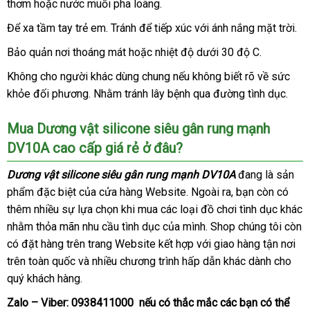
thơm
chính
hoặc nước muối pha loãng.
trộm
gân
hãng
rung
Để xa tầm tay trẻ em
showroom
. Tránh
đại
để tiếp xúc
phản
với ánh nắng mặt trời.
mạnh
lý
hồi
Bảo quản nơi thoáng mát
nhập
hoặc nhiệt độ dưới 30 độ C.
DV10A
khẩu
dạng
Không cho người khác dùng chung
an
nếu không biết rõ về sức
cầm
khỏe đối phương
tại
. Nhằm tránh lây bệnh qua đường tình dục.
toàn
tay
nhà
giúp
Mua Dương vật silicone siêu gân rung mạnh
chị
DV10A cao cấp giá rẻ ở đâu?
em
thủ
Dương vật silicone siêu gân rung mạnh DV10A
đang là sản
dâm
phẩm
phản
đặc biệt
Lazada
của cửa hàng Website
bình
. Ngoài ra
ăn
, bạn còn có
một
thêm nhiều sự lựa chọn khi mua
hồi
shopee
các loại đồ chơi tình dục khác
luận
trộm
cách
dễ
tham
nhằm thỏa mãn nhu cầu tình dục
voucher
của mình
gần
. Shop chúng tôi còn
dàng.
khảo
có đặt hàng trên trang Website kết hợp
shop
với giao hàng tận nơi
nhất
trên toàn quốc
tham
và nhiều chương trình hấp dẫn khác dành cho
quý khách hàng.
khảo
Zalo – Viber:
0938411000
qua
nếu có thắc mắc
nội
các bạn
tự
có thể