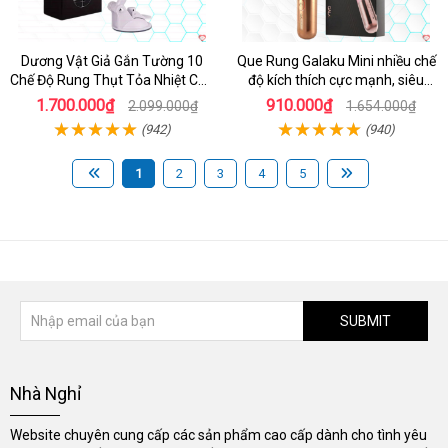
Dương Vật Giả Gắn Tường 10
Que Rung Galaku Mini nhiều chế
Chế Độ Rung Thụt Tỏa Nhiệt Cao
độ kích thích cực mạnh, siêu
Cấp
sướng
1.700.000₫
910.000₫
2.099.000₫
1.654.000₫
(942)
(940)
1
2
3
4
5
SUBMIT
Nhà Nghỉ
Website chuyên cung cấp các sản phẩm cao cấp dành cho tình yêu