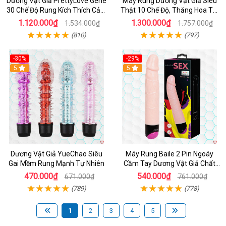
Dương Vật Giả PrettyLove Gene
Máy Rung Dương Vật Giả Siêu
30 Chế Độ Rung Kích Thích Cảm
Thật 10 Chế Độ, Thăng Hoa Tối
Biến Âm Thanh
Ưu
1.120.000₫
1.300.000₫
1.534.000₫
1.757.000₫
(810)
(797)
-30%
-29%
Hot
5
Hot
5
Dương Vật Giả YueChao Siêu
Máy Rung Baile 2 Pin Ngoáy
Gai Mềm Rung Mạnh Tự Nhiên
Cầm Tay Dương Vật Giả Chất
Lượng
470.000₫
540.000₫
671.000₫
761.000₫
(789)
(778)
1
2
3
4
5