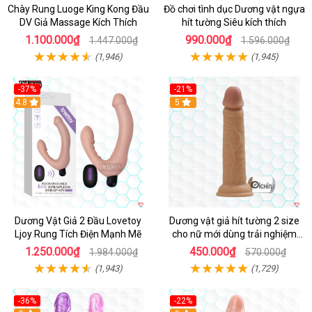
Chày Rung Luoge King Kong Đầu
Đồ chơi tình dục Dương vật ngựa
DV Giả Massage Kích Thích
hít tường Siêu kích thích
1.100.000₫
990.000₫
1.447.000₫
1.596.000₫
(1,946)
(1,945)
-37%
-21%
Hot
4.8
Hot
5
Dương Vật Giả 2 Đầu Lovetoy
Dương vật giả hít tường 2 size
Ljoy Rung Tích Điện Mạnh Mẽ
cho nữ mới dùng trải nghiệm
thật
1.250.000₫
450.000₫
1.984.000₫
570.000₫
(1,943)
(1,729)
-36%
-22%