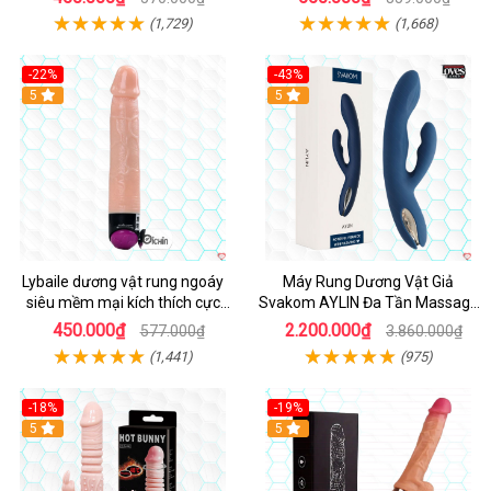
(1,729)
(1,668)
-22%
-43%
Hot
5
Hot
5
Lybaile dương vật rung ngoáy
Máy Rung Dương Vật Giả
siêu mềm mại kích thích cực
Svakom AYLIN Đa Tần Massage
mạnh
Sướng
450.000₫
2.200.000₫
577.000₫
3.860.000₫
(1,441)
(975)
-18%
-19%
Hot
5
Hot
5