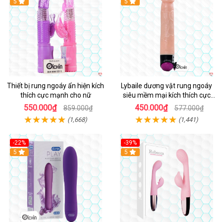
Hot
5
Hot
5
Thiết bị rung ngoáy ẩn hiện kích
Lybaile dương vật rung ngoáy
thích cực mạnh cho nữ
siêu mềm mại kích thích cực
mạnh
550.000₫
450.000₫
859.000₫
577.000₫
(1,668)
(1,441)
-22%
-39%
Hot
5
Hot
5