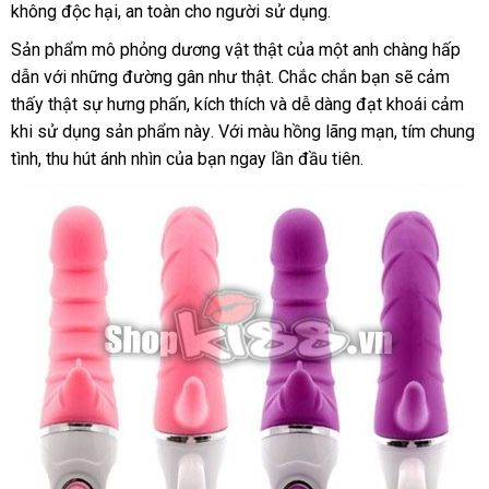
không độc hại
đấu
, an toàn cho người sử dụng.
sánh
toá
giá
Sản phẩm mô phỏng dương vật thật
nơi
của một anh chàng hấp
dẫn
Nhật
với
sử
những đường gân như thật
tiki
.
nhận
Chắc chắn bạn
bán
địa
sẽ cảm
thấy thật sự hưng phấn
Bản
dụng
an
, kích thích
so
và dễ dàng đạt khoái cảm
xét
chỉ
khi sử dụng sản phẩm này
toàn
lừa
. Với màu hồng lãng mạn
sánh
tiki
, tím chung
tình
vệ
, thu hút ánh nhìn
mua
của bạn ngay lần đầu tiên.
đảo
sinh
sắm