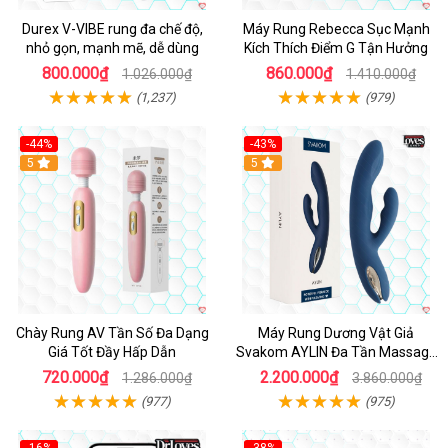
Durex V-VIBE rung đa chế độ,
Máy Rung Rebecca Sục Mạnh
nhỏ gọn, mạnh mẽ, dễ dùng
Kích Thích Điểm G Tận Hưởng
800.000₫
860.000₫
1.026.000₫
1.410.000₫
(1,237)
(979)
-44%
-43%
Hot
5
Hot
5
Chày Rung AV Tần Số Đa Dạng
Máy Rung Dương Vật Giả
Giá Tốt Đầy Hấp Dẫn
Svakom AYLIN Đa Tần Massage
Sướng
720.000₫
2.200.000₫
1.286.000₫
3.860.000₫
(977)
(975)