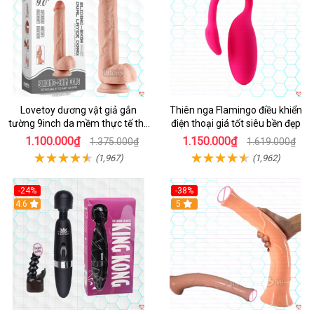
Lovetoy dương vật giả gắn
Thiên nga Flamingo điều khiển
tường 9inch da mềm thực tế thú
điện thoại giá tốt siêu bền đẹp
vị
1.100.000₫
1.150.000₫
1.375.000₫
1.619.000₫
(1,967)
(1,962)
-24%
-38%
4.6
Hot
5