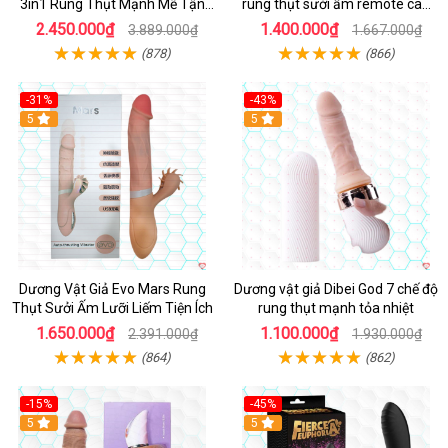
3in1 Rung Thụt Mạnh Mẽ Tận
rung thụt sưởi ấm remote cao
Hưởng
cấp
2.450.000₫
1.400.000₫
3.889.000₫
1.667.000₫
(878)
(866)
-31%
-43%
5
Hot
5
Dương Vật Giả Evo Mars Rung
Dương vật giả Dibei God 7 chế độ
Thụt Sưởi Ấm Lưỡi Liếm Tiện Ích
rung thụt mạnh tỏa nhiệt
1.650.000₫
1.100.000₫
2.391.000₫
1.930.000₫
(864)
(862)
-15%
-45%
5
5