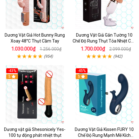
Dương Vật Giả Hot Bunny Rung
Dương Vật Giả Gắn Tường 10
Xoay 48°C Thụt Cầm Tay
Chế Độ Rung Thụt Tỏa Nhiệt Cao
Cấp
1.030.000₫
1.700.000₫
1.256.000₫
2.099.000₫
(954)
(942)
-43%
-45%
5
Hot
5
Dương vật giả Shesonicely Yes-
Dương Vật Giả Kissen FURY 10
100 tự động phát nhiệt thụt
Chế Độ Rung Mạnh Mẽ Kích