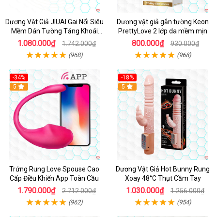
Dương Vật Giả JIUAI Gai Nổi Siêu
Dương vật giả gắn tường Keon
Mềm Dán Tường Tăng Khoái
PrettyLove 2 lớp da mềm mịn
Cảm
1.080.000₫
800.000₫
1.742.000₫
930.000₫
(968)
(968)
-34%
-18%
5
Hot
5
Trứng Rung Love Spouse Cao
Dương Vật Giả Hot Bunny Rung
Cấp Điều Khiển App Toàn Cầu
Xoay 48°C Thụt Cầm Tay
1.790.000₫
1.030.000₫
2.712.000₫
1.256.000₫
(962)
(954)