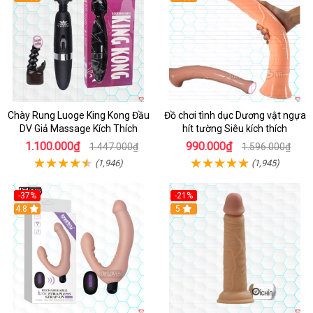
Chày Rung Luoge King Kong Đầu
Đồ chơi tình dục Dương vật ngựa
DV Giả Massage Kích Thích
hít tường Siêu kích thích
1.100.000₫
990.000₫
1.447.000₫
1.596.000₫
(1,946)
(1,945)
-37%
-21%
Hot
4.8
Hot
5