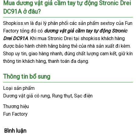
Mua dương vật giả cầm tay tự động Stronic Drei
DC91A ở đâu?
Shopkiss.vn là đại lý phân phối
siêu
các sản phẩm sextoy
xách
của Fun
Factory tỏng đó có
dương vật giả cầm tay tự động Stronic
thị
tay
Drei DC91A
Thái
.
ăn
Khi mua Stronic Drei tại shopkiss khách hàng
tự
được bảo hành chính hãng bằng thẻ
Lan
trộm
an
của nhà sản xuất đi kèm
động
kh
.
Shop uy tin
giá
, giao hàng nhanh
Đài
, đúng chất lượng cam kết
toàn
hàng
, giữ kín
mã
thông tin khách hàng
bán
giá
, thanh toán đa dạng.
Loan
Hiệu
lẻ
rẻ
Thông tin bổ sung
Loại sản phẩm
Dương vật giả có rung
có
, Rung thụt
chợ
, Sạc điện
nên
Thương hiệu
chọn
Fun Factory
Bình luận