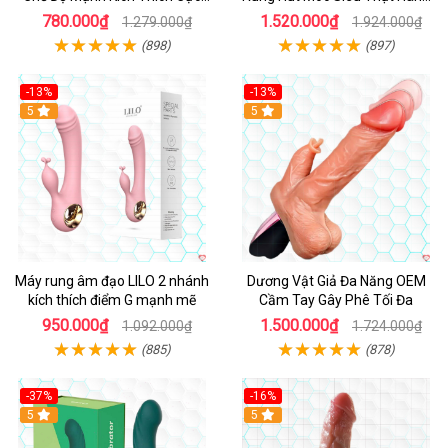
Sướng
Hot
780.000₫
1.520.000₫
1.279.000₫
1.924.000₫
(898)
(897)
-13%
-13%
Hot
5
Hot
5
Máy rung âm đạo LILO 2 nhánh
Dương Vật Giả Đa Năng OEM
kích thích điểm G mạnh mẽ
Cầm Tay Gây Phê Tối Đa
950.000₫
1.500.000₫
1.092.000₫
1.724.000₫
(885)
(878)
-37%
-16%
Hot
5
Hot
5