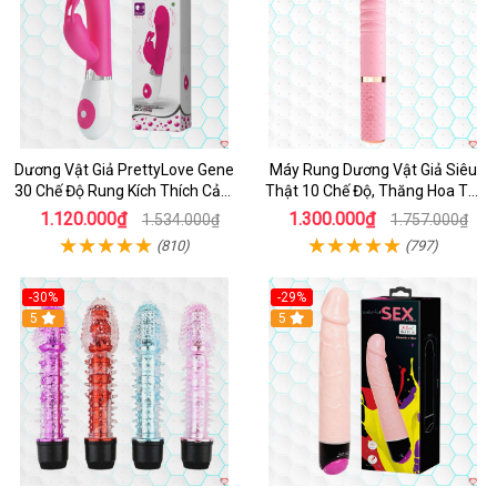
Dương Vật Giả PrettyLove Gene
Máy Rung Dương Vật Giả Siêu
30 Chế Độ Rung Kích Thích Cảm
Thật 10 Chế Độ, Thăng Hoa Tối
Biến Âm Thanh
Ưu
1.120.000₫
1.300.000₫
1.534.000₫
1.757.000₫
(810)
(797)
-30%
-29%
Hot
5
Hot
5