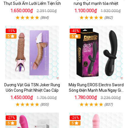
Thụt Sưởi Ấm Lưỡi Liếm Tiện Ích
rung thụt mạnh tỏa nhiệt
1.650.000₫
1.100.000₫
2.391.000₫
1.930.000₫
(864)
(862)
-15%
-45%
5
5
Dương Vật Giả TSN Joker Rung
Máy Rung EROS Electro Sword
Uốn Cong Phát Nhiệt Cao Cấp
Sóng Điện Mạnh Mua Ngay Giá
Tốt
1.450.000₫
1.780.000₫
1.706.000₫
3.236.000₫
(855)
(837)
-27%
-26%
Hot
5
Hot
5