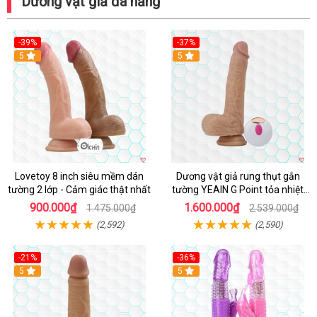
Dương vật giả đa năng
-39%
-37%
Hot
5
5
Lovetoy 8 inch siêu mềm dán
Dương vật giả rung thụt gắn
tường 2 lớp - Cảm giác thật nhất
tường YEAIN G Point tỏa nhiệt
điều khiển từ xa
900.000₫
1.600.000₫
1.475.000₫
2.539.000₫
(2,592)
(2,590)
-21%
-36%
Hot
5
Hot
5