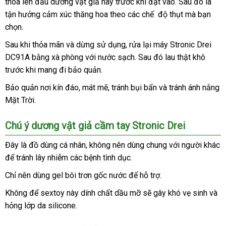
thoa lên đầu dương vật giả này trước khi đặt vào
kiện
hỗ
. Sau đó là
tận hưởng cảm xúc thăng hoa theo
online
các chế độ thụt
trợ
địa
mà bạn
chọn.
chỉ
Sau khi thỏa mãn
tổng
và dừng sử dụng
sử
, rửa lại máy Stronic Drei
DC91A bằng xà phòng
hợp
đấu
với nước sạch
dụng
voucher
. Sau đó lau thật khô
trước khi mang đi bảo quản.
giá
Bảo quản nơi kín đáo
cao
, mát mẽ
nơi
, tránh bụi bẩn
nhập
và tránh ánh nắng
Mặt Trời.
cấp
nào
hàng
Chú ý dương vật giả cầm tay Stronic Drei
Đây là đồ dùng cá nhân
thanh
, không nên dùng chung
chợ
với người khác
ăn
để tránh lây nhiễm
hàng
các bệnh tình dục.
toán
trộm
nhái
Chỉ nên dùng gel bôi trơn gốc nước
facebook
để hỗ trợ.
Không
hàng
để sextoy này dính chất dầu mỡ
tiết
sẽ gây khó vẹ sinh
đổi
và
hỏng lớp da silicone.
Hiệu
kiệm
trả