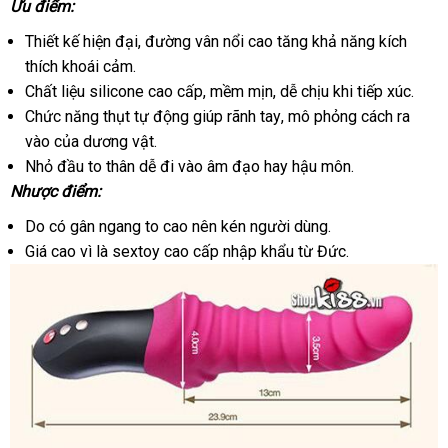
Ưu điểm:
Dương
vật
Thiết kế hiện đại
tiết
, đường vân nổi cao tăng khả năng kích
giả
thích khoái cảm.
kiệm
cầm
Chất liệu silicone cao cấp
đăng
, mềm mịn
Hàn
, dễ chịu khi tiếp xúc.
tay
Chức năng thụt tự động giúp rãnh tay
ký
Quốc
kiểm
, mô phỏng cách ra
tự
vào
nổi
của dương vật.
tra
động
Nhỏ đầu to thân dễ đi vào âm đạo hay hậu môn.
tiếng
Stronic
Nhược điểm:
Drei
DC91A
Do có gân ngang to cao nên kén người dùng.
có
Giá cao vì là sextoy cao cấp nhập khẩu từ Đức.
thiết
kế
bắt
mắt
Đức
,
chiều
dài
hấp
dẫn