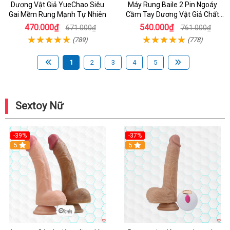
Dương Vật Giả YueChao Siêu
Máy Rung Baile 2 Pin Ngoáy
Gai Mềm Rung Mạnh Tự Nhiên
Cầm Tay Dương Vật Giả Chất
Lượng
470.000₫
540.000₫
671.000₫
761.000₫
(789)
(778)
1
2
3
4
5
Sextoy Nữ
-39%
-37%
Hot
5
5