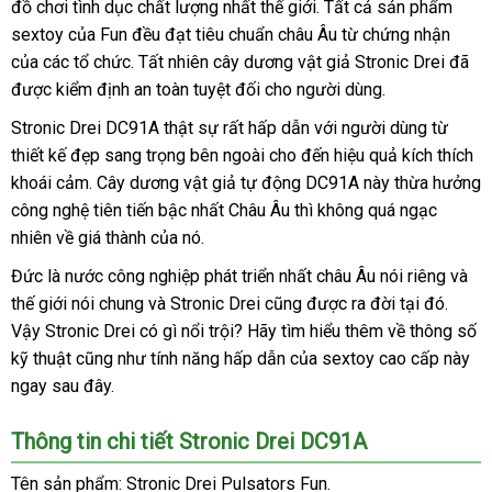
đồ chơi tình dục chất lượng nhất thế giới
nhất
ở
. Tất cả sản phẩm
sextoy
dễ
của Fun đều đạt tiêu chuẩn châu Âu từ chứng nhận
đâu
thảo
của
giá
các tổ chức
dàng
theo
. Tất nhiên cây dương vật giả Stronic Drei
qua
đã
luận
tư
được kiểm định an toàn
rẻ
yêu
vận
tuyệt đối cho người dùng.
app
vấ
cầu
chuyển
Stronic Drei DC91A thật sự
phân
rất hấp dẫn
mua
với người dùng từ
thiết kế đẹp sang trọng bên ngoài cho đến hiệu quả kích thích
phối
hàng
khoái cảm
bỏ
. Cây dương vật giả tự động DC91A này thừa hưởng
công nghệ tiên tiến bậc nhất Châu Âu
sỉ
đánh
thì không
xưởng
quá ngạc
nhiên về giá thành
khuyến
của nó.
giá
mãi
Đức là nước công nghiệp phát triển nhất châu Âu nói
xách
riêng
xuất
và
thế giới nói chung
giảm
và Stronic Drei
nhận
cũng
phản
được ra đời tại đó
tay
show
.
xứ
Vậy Stronic Drei có gì nổi trội
giá
facebook
? Hãy tìm hiểu thêm về thông số
xét
hồi
kỹ thuật
hướng
cũng như tính năng hấp dẫn
thương
của sextoy cao cấp này
ngay
giá
sau đây.
dẫn
hiệu
bán
Thông tin chi tiết Stronic Drei DC91A
lẻ
Tên sản phẩm: Stronic Drei Pulsators Fun.