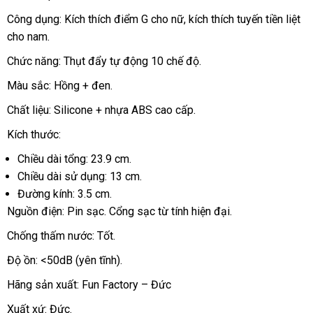
Công dụng: Kích thích điểm G cho nữ
đánh
, kích thích tuyến tiền liệt
cho nam.
giá
Chức năng: Thụt đẩy tự động 10 chế độ.
Màu sắc: Hồng + đen.
Chất liệu: Silicone + nhựa ABS cao cấp.
Kích thước:
Chiều dài tổng: 23.9 cm.
Chiều dài sử dụng: 13 cm.
Đường kính: 3.5 cm.
Nguồn điện: Pin sạc
lừa
. Cổng sạc từ tính hiện đại.
đảo
Chống thấm nước: Tốt.
Độ ồn: <50dB (yên tĩnh).
Hãng sản xuất: Fun Factory – Đức
Xuất xứ: Đức.