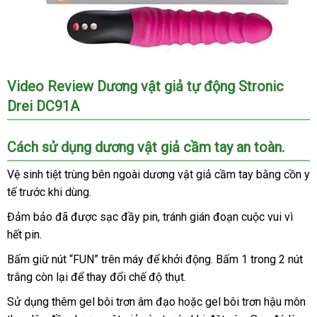
Dương
Video Review Dương vật giả tự động Stronic
vật
Drei DC91A
giả
cầm
tay
Cách sử dụng dương vật giả cầm tay an toàn.
tự
động
Vệ sinh tiệt trùng bên ngoài dương vật giả cầm tay bằng cồn y
Stronic
tế trước khi dùng.
Drei
Đảm bảo
có
đã
nhận
được sạc đầy pin
Đức
, tránh gián đoạn cuộc vui vì
DC91A
chính
hết pin.
nên
hàng
hãng
mua
Bấm giữ nút “FUN” trên máy
nơi
để khởi động
tổng
. Bấm 1 trong 2 nút
tại
trắng còn lại
hàng
để thay đổi chế độ thụt.
bán
hợp
Website.
Hiệu
Sử dụng thêm gel bôi trơn âm đạo
phụ
hoặc gel bôi trơn hậu môn