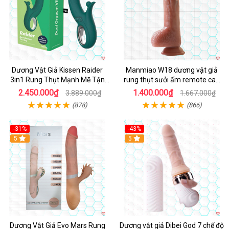
Dương Vật Giả Kissen Raider
Manmiao W18 dương vật giả
3in1 Rung Thụt Mạnh Mẽ Tận
rung thụt sưởi ấm remote cao
Hưởng
cấp
2.450.000₫
1.400.000₫
3.889.000₫
1.667.000₫
(878)
(866)
-31%
-43%
5
Hot
5
Dương Vật Giả Evo Mars Rung
Dương vật giả Dibei God 7 chế độ