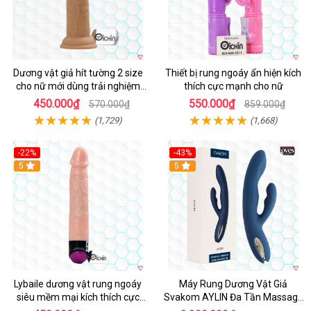
Dương vật giả hít tường 2 size
Thiết bị rung ngoáy ẩn hiện kích
cho nữ mới dùng trải nghiệm
thích cực mạnh cho nữ
thật
450.000₫
550.000₫
570.000₫
859.000₫
(1,729)
(1,668)
-22%
-43%
Hot
5
Hot
5
Lybaile dương vật rung ngoáy
Máy Rung Dương Vật Giả
siêu mềm mại kích thích cực
Svakom AYLIN Đa Tần Massage
mạnh
Sướng