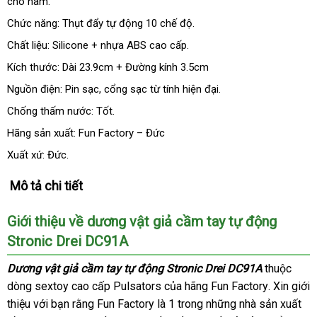
cho nam.
qua
sử
Chức năng: Thụt đẩy tự động 10 chế độ.
dụng
Chất liệu: Silicone + nhựa ABS cao cấp.
Kích thước: Dài 23.9cm + Đường kính 3.5cm
Nguồn điện: Pin sạc
Thái
, cổng sạc từ tính hiện đại.
Lan
Chống thấm nước: Tốt.
Hãng sản xuất: Fun Factory – Đức
Xuất xứ: Đức.
Mô tả chi tiết
Giới thiệu về dương vật giả cầm tay tự động
Stronic Drei DC91A
Dương vật giả cầm tay tự động Stronic Drei DC91A
thuộc
dòng sextoy cao cấp Pulsators
hàng
của hãng Fun Factory
hàng
. Xin giới
thiệu
rẻ
với bạn rằng Fun Factory là 1 trong
Hiệu
bền
những nhà sản xuất
nhái