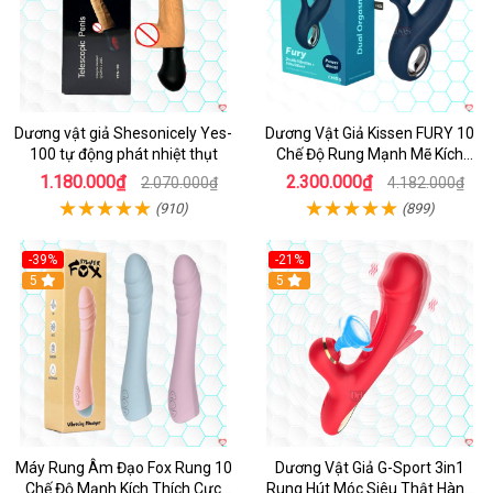
Dương vật giả Shesonicely Yes-
Dương Vật Giả Kissen FURY 10
100 tự động phát nhiệt thụt
Chế Độ Rung Mạnh Mẽ Kích
Thích
1.180.000₫
2.300.000₫
2.070.000₫
4.182.000₫
(910)
(899)
-39%
-21%
Hot
5
Hot
5
Máy Rung Âm Đạo Fox Rung 10
Dương Vật Giả G-Sport 3in1
Chế Độ Mạnh Kích Thích Cực
Rung Hút Móc Siêu Thật Hàng