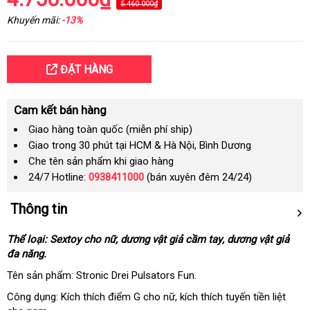
5.460.000₫
Khuyến mãi:
-13%
ĐẶT HÀNG
Cam kết bán hàng
Giao hàng toàn quốc (miễn phí ship)
Giao trong 30 phút tại HCM & Hà Nội, Bình Dương
Che tên sản phẩm khi giao hàng
24/7 Hotline:
0938411000
(bán xuyên đêm 24/24)
Thông tin
Thể loại: Sextoy cho nữ
ở
, dương vật giả cầm tay
tận
, dương vật giả
đa năng.
đâu
nơi
uy
Tên sản phẩm: Stronic Drei Pulsators Fun.
tín
Công dụng: Kích thích điểm G cho nữ
đã
, kích thích tuyến tiền liệt