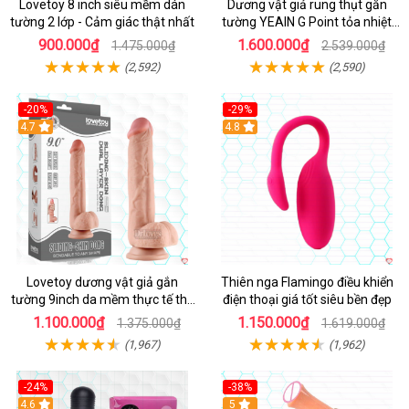
Lovetoy 8 inch siêu mềm dán
Dương vật giả rung thụt gắn
tường 2 lớp - Cảm giác thật nhất
tường YEAIN G Point tỏa nhiệt
điều khiển từ xa
900.000₫
1.600.000₫
1.475.000₫
2.539.000₫
(2,592)
(2,590)
-20%
-29%
Hot
4.7
Hot
4.8
Lovetoy dương vật giả gắn
Thiên nga Flamingo điều khiển
tường 9inch da mềm thực tế thú
điện thoại giá tốt siêu bền đẹp
vị
1.100.000₫
1.150.000₫
1.375.000₫
1.619.000₫
(1,967)
(1,962)
-24%
-38%
4.6
Hot
5