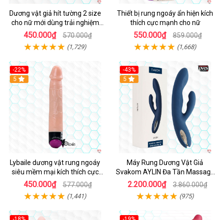
Dương vật giả hít tường 2 size
Thiết bị rung ngoáy ẩn hiện kích
cho nữ mới dùng trải nghiệm
thích cực mạnh cho nữ
thật
450.000₫
550.000₫
570.000₫
859.000₫
(1,729)
(1,668)
-22%
-43%
Hot
5
Hot
5
Lybaile dương vật rung ngoáy
Máy Rung Dương Vật Giả
siêu mềm mại kích thích cực
Svakom AYLIN Đa Tần Massage
mạnh
Sướng
450.000₫
2.200.000₫
577.000₫
3.860.000₫
(1,441)
(975)
-18%
-19%