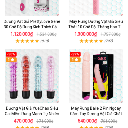
Dương Vật Giả PrettyLove Gene
Máy Rung Dương Vật Giả Siêu
30 Chế Độ Rung Kích Thích Cảm
Thật 10 Chế Độ, Thăng Hoa Tối
Biến Âm Thanh
Ưu
1.120.000₫
1.300.000₫
1.534.000₫
1.757.000₫
(810)
(797)
-30%
-29%
Hot
5
Hot
5
Dương Vật Giả YueChao Siêu
Máy Rung Baile 2 Pin Ngoáy
Gai Mềm Rung Mạnh Tự Nhiên
Cầm Tay Dương Vật Giả Chất
Lượng
470.000₫
540.000₫
671.000₫
761.000₫
(789)
(778)