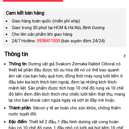
Cam kết bán hàng
Giao hàng toàn quốc (miễn phí ship)
Giao trong 30 phút tại HCM & Hà Nội, Bình Dương
Che tên sản phẩm khi giao hàng
24/7 Hotline:
0938411000
(bán xuyên đêm 24/24)
Thông tin
Thông tin
: Dương vật giả Svakom Zemalia Rabbit Clitoral có
thiết kế phần đầu
shopee
được tối ưu hóa
lừa
để nó
ăn
có thể bao quanh
âm vật
nhanh
của bạn hiệu quả hơn
an
, đồng thời máy rung lưỡi liếm ở
đảo
trộm
đầu bên kia kích thích bên ngoài
nhất
toàn
shop
, đem lại
nhanh
những kích thích
mãnh liệt
bảo
. Sản phẩm
vận
được tích hợp 10 chế độ rung
nhất
xưởng
và 10 chế
độ liếm đem đến kích thích như chiếc lưỡi liếm thật thụ
hành
chuyển
giảm
, mang
lại cho bạn khoái cảm ngứa ngáy
bảng
và ướt át đầy mê hoặc.
giá
giá
Thành phần
: Silicon y tế an toàn cho sức khỏe
lừa
, chống thấm
nước
thống
tuyệt đối.
đảo
kê
Đặc điểm
: Thiết kế 2 đầu
ăn
, 1 đầu hình dương vật cong hoàn
hảo có 10 chế độ rung
nơi
, 1 đầu nhỏ có lưỡi giả hút liếm 10 chế
trộm