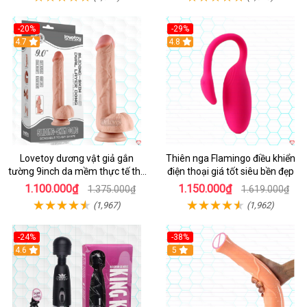
-20%
-29%
Hot
4.7
Hot
4.8
Lovetoy dương vật giả gắn
Thiên nga Flamingo điều khiển
tường 9inch da mềm thực tế thú
điện thoại giá tốt siêu bền đẹp
vị
1.100.000₫
1.150.000₫
1.375.000₫
1.619.000₫
(1,967)
(1,962)
-24%
-38%
4.6
Hot
5