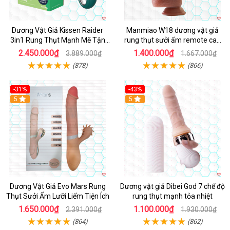
Dương Vật Giả Kissen Raider
Manmiao W18 dương vật giả
3in1 Rung Thụt Mạnh Mẽ Tận
rung thụt sưởi ấm remote cao
Hưởng
cấp
2.450.000₫
1.400.000₫
3.889.000₫
1.667.000₫
(878)
(866)
-31%
-43%
5
Hot
5
Dương Vật Giả Evo Mars Rung
Dương vật giả Dibei God 7 chế độ
Thụt Sưởi Ấm Lưỡi Liếm Tiện Ích
rung thụt mạnh tỏa nhiệt
1.650.000₫
1.100.000₫
2.391.000₫
1.930.000₫
(864)
(862)