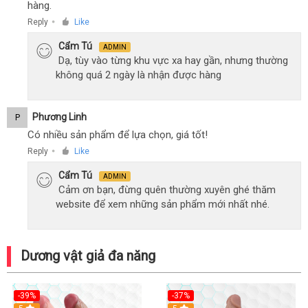
hàng.
Reply
Like
●
Cẩm Tú
ADMIN
Dạ, tùy vào từng khu vực xa hay gần, nhưng thường
không quá 2 ngày là nhận được hàng
Phương Linh
P
Có nhiều sản phẩm để lựa chọn, giá tốt!
Reply
Like
●
Cẩm Tú
ADMIN
Cảm ơn bạn, đừng quên thường xuyên ghé thăm
website để xem những sản phẩm mới nhất nhé.
Dương vật giả đa năng
-39%
-37%