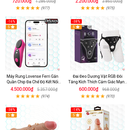
720.000₫
2.200.000₫
1.286.000₫
3.860.000₫
(977)
(975)
-16%
-38%
Hot
5
Hot
5
Máy Rung Lovense Ferri Gắn
Đai Đeo Dương Vật RGB Đôi
Quần Chip Đa Chế Độ Kết Nối
Tăng Kích Thích Cảm Giác Mạnh
App
Mẽ
4.500.000₫
600.000₫
5.357.000₫
968.000₫
(974)
(970)
-38%
-14%
5
5