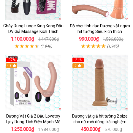
Chày Rung Luoge King Kong Đầu
Đồ chơi tình dục Dương vật ngựa
DV Giả Massage Kích Thích
hít tường Siêu kích thích
1.100.000₫
990.000₫
1.447.000₫
1.596.000₫
(1,946)
(1,945)
-37%
-21%
Hot
4.8
Hot
5
Dương Vật Giả 2 Đầu Lovetoy
Dương vật giả hít tường 2 size
Ljoy Rung Tích Điện Mạnh Mẽ
cho nữ mới dùng trải nghiệm
thật
1.250.000₫
450.000₫
1.984.000₫
570.000₫