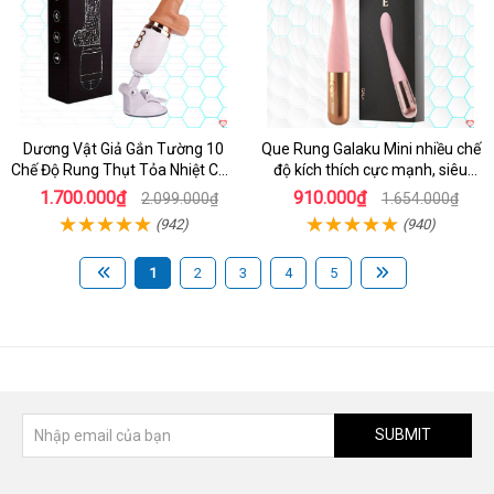
Dương Vật Giả Gắn Tường 10
Que Rung Galaku Mini nhiều chế
Chế Độ Rung Thụt Tỏa Nhiệt Cao
độ kích thích cực mạnh, siêu
Cấp
sướng
1.700.000₫
910.000₫
2.099.000₫
1.654.000₫
(942)
(940)
1
2
3
4
5
SUBMIT