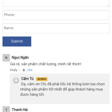
Zemalia
Rabbit
Clitoral
kèm
lưỡi
liếm
Ngọc Ngân
N
Giá rẻ, sản phẩm chất lượng, mình rất thích!
Reply
Like
●
Cẩm Tú
ADMIN
Dạ, cảm ơn Chị đã phải hồi, hệ thống luôn lựa chọn
những sản phẩm tốt nhất để giúp khách hàng mua
được hàng tốt.
Thanh Hải
T