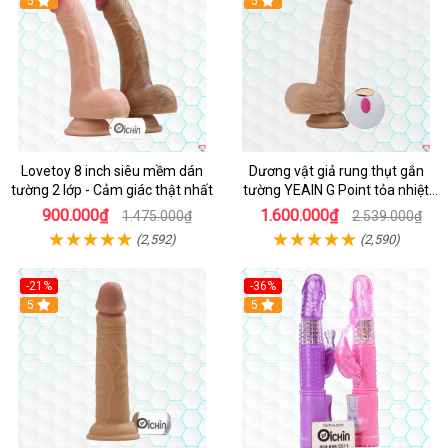
Hot
5
5
Lovetoy 8 inch siêu mềm dán
Dương vật giả rung thụt gắn
tường 2 lớp - Cảm giác thật nhất
tường YEAIN G Point tỏa nhiệt
điều khiển từ xa
900.000₫
1.600.000₫
1.475.000₫
2.539.000₫
(2,592)
(2,590)
-21%
-36%
Hot
5
Hot
5