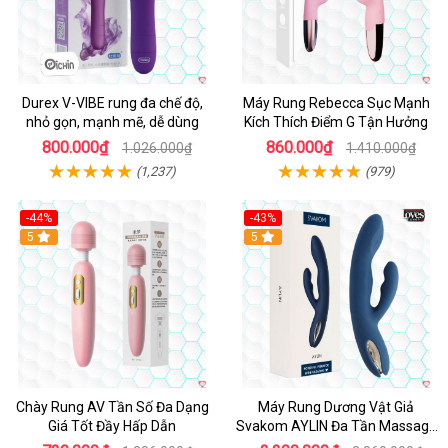
Durex V-VIBE rung đa chế độ,
Máy Rung Rebecca Sục Mạnh
nhỏ gọn, mạnh mẽ, dễ dùng
Kích Thích Điểm G Tận Hưởng
800.000₫
860.000₫
1.026.000₫
1.410.000₫
(1,237)
(979)
-44%
-43%
Hot
5
Hot
5
Chày Rung AV Tần Số Đa Dạng
Máy Rung Dương Vật Giả
Giá Tốt Đầy Hấp Dẫn
Svakom AYLIN Đa Tần Massage
Sướng