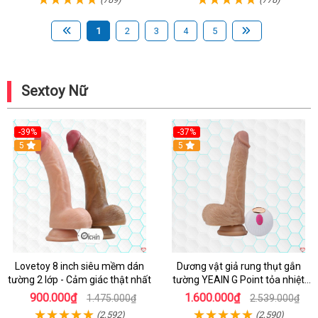
1
2
3
4
5
Sextoy Nữ
-39%
-37%
Hot
5
5
Lovetoy 8 inch siêu mềm dán
Dương vật giả rung thụt gắn
tường 2 lớp - Cảm giác thật nhất
tường YEAIN G Point tỏa nhiệt
điều khiển từ xa
900.000₫
1.600.000₫
1.475.000₫
2.539.000₫
(2,592)
(2,590)