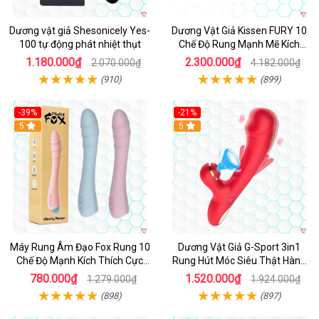
Dương vật giả Shesonicely Yes-
Dương Vật Giả Kissen FURY 10
100 tự động phát nhiệt thụt
Chế Độ Rung Mạnh Mẽ Kích
Thích
1.180.000₫
2.300.000₫
2.070.000₫
4.182.000₫
(910)
(899)
-39%
-21%
Hot
5
Hot
5
Máy Rung Âm Đạo Fox Rung 10
Dương Vật Giả G-Sport 3in1
Chế Độ Mạnh Kích Thích Cực
Rung Hút Móc Siêu Thật Hàng
Sướng
Hot
780.000₫
1.520.000₫
1.279.000₫
1.924.000₫
(898)
(897)