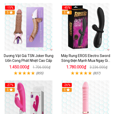
-15%
-45%
5
5
Dương Vật Giả TSN Joker Rung
Máy Rung EROS Electro Sword
Uốn Cong Phát Nhiệt Cao Cấp
Sóng Điện Mạnh Mua Ngay Giá
Tốt
1.450.000₫
1.780.000₫
1.706.000₫
3.236.000₫
(855)
(837)
-27%
-26%
Hot
5
Hot
5