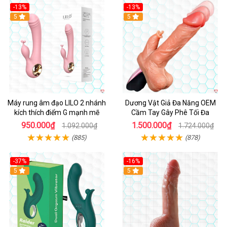
-13%
-13%
Hot
5
Hot
5
Máy rung âm đạo LILO 2 nhánh
Dương Vật Giả Đa Năng OEM
kích thích điểm G mạnh mẽ
Cầm Tay Gây Phê Tối Đa
950.000₫
1.500.000₫
1.092.000₫
1.724.000₫
(885)
(878)
-37%
-16%
Hot
5
Hot
5