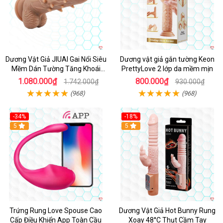
Dương Vật Giả JIUAI Gai Nổi Siêu
Dương vật giả gắn tường Keon
Mềm Dán Tường Tăng Khoái
PrettyLove 2 lớp da mềm mịn
Cảm
1.080.000₫
800.000₫
1.742.000₫
930.000₫
(968)
(968)
-34%
-18%
5
Hot
5
Trứng Rung Love Spouse Cao
Dương Vật Giả Hot Bunny Rung
Cấp Điều Khiển App Toàn Cầu
Xoay 48°C Thụt Cầm Tay