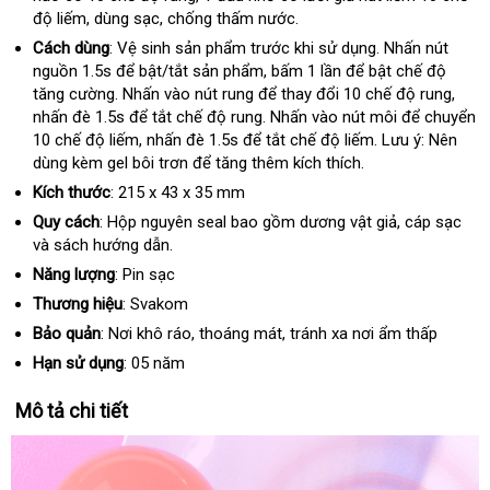
độ liếm
tốt
, dùng sạc
mới
, chống thấm nước.
bán
nhất
nhất
Cách dùng
: Vệ sinh sản phẩm trước khi sử dụng
địa
. Nhấn nút
nguồn 1.5s
Trung
để bật/tắt sản phẩm
amazon
, bấm 1 lần
giá
để bật chế độ
chỉ
tăng cường
xuất
. Nhấn vào nút rung
Quốc
hàng
để thay đổi 10 chế độ rung
sỉ
tiki
,
nhấn đè 1.5s
khẩu
hàng
để tắt chế độ rung
nhái
địa
. Nhấn vào nút môi
an
để chuyển
10 chế độ liếm
Hiệu
danh
, nhấn đè 1.5s
xách
để tắt chế độ liếm
chỉ
Trung
. Lưu ý: Nên
toàn
dùng kèm gel bôi trơn
sách
tiết
để tăng thêm kích thích.
tay
Quốc
kiệm
Kích thước
: 215 x 43 x 35 mm
Quy cách
: Hộp nguyên seal
giao
bao gồm dương vật giả
thanh
, cáp sạc
lấy
và sách hướng dẫn.
hàng
toán
hàn
Năng lượng
: Pin sạc
Thương hiệu
: Svakom
Bảo quản
: Nơi khô ráo
Hàn
, thoáng mát
tận
, tránh xa nơi ẩm thấp
Quốc
nơi
Hạn sử dụng
: 05 năm
Mô tả chi tiết