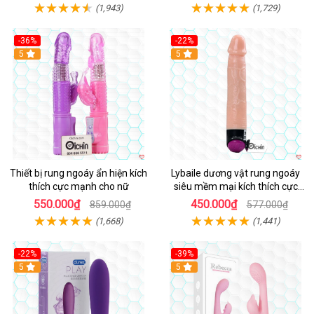
(1,943)
(1,729)
-36%
-22%
Hot
5
Hot
5
Thiết bị rung ngoáy ẩn hiện kích
Lybaile dương vật rung ngoáy
thích cực mạnh cho nữ
siêu mềm mại kích thích cực
mạnh
550.000₫
450.000₫
859.000₫
577.000₫
(1,668)
(1,441)
-22%
-39%
Hot
5
Hot
5