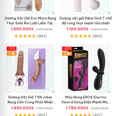
Dương Vật Giả Evo Mars Rung
Dương vật giả Dibei God 7 chế
Thụt Sưởi Ấm Lưỡi Liếm Tiện
độ rung thụt mạnh tỏa nhiệt
Ích
1.650.000₫
1.100.000₫
2.391.000₫
1.930.000₫
(864)
(862)
-15%
-45%
5
5
Dương Vật Giả TSN Joker
Máy Rung EROS Electro
Rung Uốn Cong Phát Nhiệt
Sword Sóng Điện Mạnh Mua
Cao Cấp
Ngay Giá Tốt
1.450.000₫
1.780.000₫
1.706.000₫
3.236.000₫
(855)
(837)