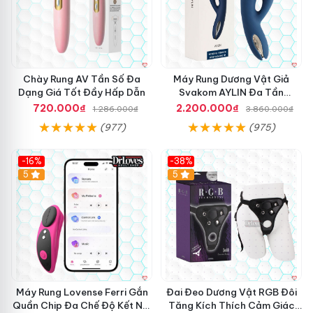
Chày Rung AV Tần Số Đa
Máy Rung Dương Vật Giả
Dạng Giá Tốt Đầy Hấp Dẫn
Svakom AYLIN Đa Tần
Massage Sướng
720.000₫
2.200.000₫
1.286.000₫
3.860.000₫
(977)
(975)
-16%
-38%
Hot
5
Hot
5
Máy Rung Lovense Ferri Gắn
Đai Đeo Dương Vật RGB Đôi
Quần Chip Đa Chế Độ Kết Nối
Tăng Kích Thích Cảm Giác