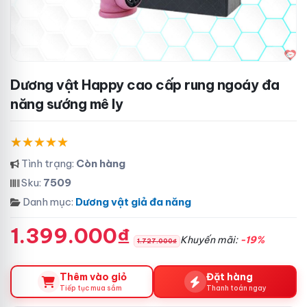
Dương vật Happy cao cấp rung ngoáy đa
năng sướng mê ly
Tình trạng:
Còn hàng
Sku:
7509
Danh mục:
Dương vật giả đa năng
1.399.000₫
Khuyến mãi:
-19%
1.727.000₫
Thêm vào giỏ
Đặt hàng
Tiếp tục mua sắm
Thanh toán ngay