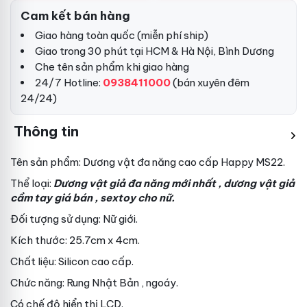
Cam kết bán hàng
Giao hàng toàn quốc (miễn phí ship)
Giao trong 30 phút tại HCM & Hà Nội, Bình Dương
Che tên sản phẩm khi giao hàng
24/7 Hotline:
0938411000
(bán xuyên đêm
24/24)
Thông tin
Tên sản phẩm: Dương vật đa năng cao cấp Happy MS22.
Thể loại:
Dương vật giả đa năng
mới nhất
, dương vật giả
cầm tay
giá bán
, sextoy cho nữ.
Đối tượng sử dụng: Nữ giới.
Kích thước: 25.7cm x 4cm.
Chất liệu: Silicon cao cấp.
Chức năng: Rung
Nhật Bản
, ngoáy.
Có chế độ hiển thị LCD.