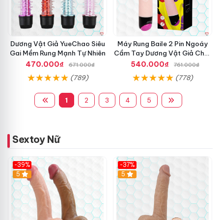
Dương Vật Giả YueChao Siêu
Máy Rung Baile 2 Pin Ngoáy
Gai Mềm Rung Mạnh Tự Nhiên
Cầm Tay Dương Vật Giả Chất
Lượng
470.000₫
540.000₫
671.000₫
761.000₫
(789)
(778)
1
2
3
4
5
Sextoy Nữ
-39%
-37%
Hot
5
5