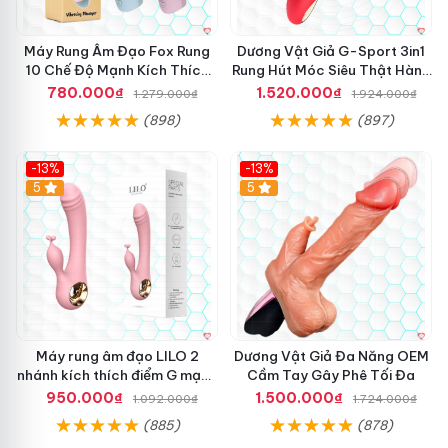
Máy Rung Âm Đạo Fox Rung
Dương Vật Giả G-Sport 3in1
10 Chế Độ Mạnh Kích Thích
Rung Hút Móc Siêu Thật Hàng
Cực Sướng
Hot
780.000₫
1.520.000₫
1.279.000₫
1.924.000₫
(898)
(897)
-13%
-13%
Hot
5
Hot
5
Máy rung âm đạo LILO 2
Dương Vật Giả Đa Năng OEM
nhánh kích thích điểm G mạnh
Cầm Tay Gây Phê Tối Đa
mẽ
950.000₫
1.500.000₫
1.092.000₫
1.724.000₫
(885)
(878)