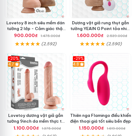
Lovetoy 8 inch siêu mềm dán
Dương vật giả rung thụt gắn
tường 2 lớp - Cảm giác thật
tường YEAIN G Point tỏa nhiệt
nhất
điều khiển từ xa
900.000₫
1.600.000₫
1.475.000₫
2.539.000₫
(2,592)
(2,590)
-20%
-29%
Hot
4.7
Hot
4.8
Lovetoy dương vật giả gắn
Thiên nga Flamingo điều khiển
tường 9inch da mềm thực tế
điện thoại giá tốt siêu bền đẹp
thú vị
1.100.000₫
1.150.000₫
1.375.000₫
1.619.000₫