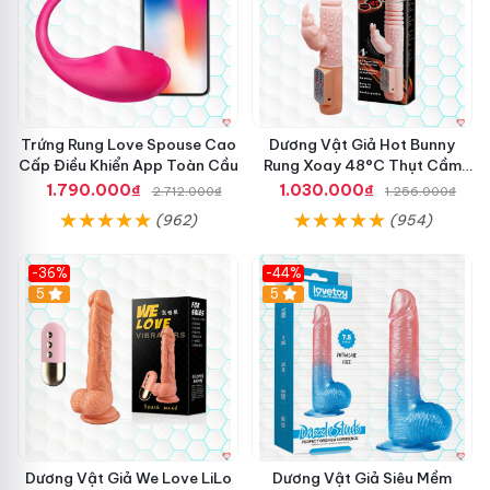
Trứng Rung Love Spouse Cao
Dương Vật Giả Hot Bunny
Cấp Điều Khiển App Toàn Cầu
Rung Xoay 48°C Thụt Cầm
Tay
1.790.000₫
1.030.000₫
2.712.000₫
1.256.000₫
(962)
(954)
-36%
-44%
5
Hot
5
Dương Vật Giả We Love LiLo
Dương Vật Giả Siêu Mềm