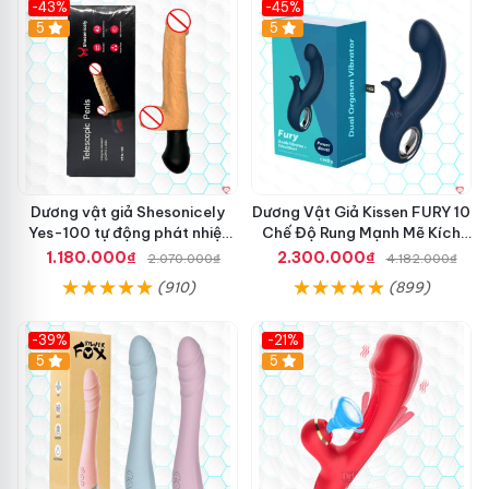
g
-43%
-45%
ư
5
Hot
5
ờ
i
l
ớ
n
.
Dương vật giả Shesonicely
Dương Vật Giả Kissen FURY 10
Yes-100 tự động phát nhiệt
Chế Độ Rung Mạnh Mẽ Kích
thụt
Thích
1.180.000₫
2.300.000₫
2.070.000₫
4.182.000₫
(910)
(899)
-39%
-21%
Hot
5
Hot
5