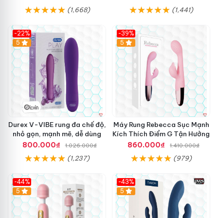
(1,668)
(1,441)
-22%
-39%
Hot
5
Hot
5
Durex V-VIBE rung đa chế độ,
Máy Rung Rebecca Sục Mạnh
nhỏ gọn, mạnh mẽ, dễ dùng
Kích Thích Điểm G Tận Hưởng
800.000₫
860.000₫
1.026.000₫
1.410.000₫
(1,237)
(979)
-44%
-43%
Hot
5
Hot
5