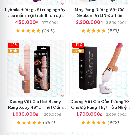
,
Lybaile dương vật rung ngoáy
Máy Rung Dương Vật Giả
u
siêu mềm mại kích thích cực
Svakom AYLIN Đa Tần
y
mạnh
Massage Sướng
t
450.000₫
2.200.000₫
577.000₫
3.860.000₫
í
(1,441)
(975)
n
t
r
-18%
-19%
o
Hot
5
Hot
5
n
g
n
g
à
n
h
đ
Dương Vật Giả Hot Bunny
Dương Vật Giả Gắn Tường 10
ồ
Rung Xoay 48°C Thụt Cầm
Chế Độ Rung Thụt Tỏa Nhiệt
c
Tay
Cao Cấp
h
1.030.000₫
1.700.000₫
1.256.000₫
2.099.000₫
ơ
(954)
(942)
i
n