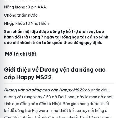
Năng lượng : 3 pin AAA.
Chống thấm nước.
Nhập khẩu từ Nhật Bản.
Sản phẩm
nội địa
được công ty hỗ trợ
dịch vụ
, bảo
hành đổi trả trong 7 ngày tại
tổng hợp
tất cả
so sánh
các chi nhánh trên toàn quốc theo đúng quy định.
Mô tả chi tiết
Giới thiệu về Dương vật đa năng cao
cấp Happy MS22
Dương vật đa năng cao cấp Happy MS22
có phần đầu
dương vật rung xoay 360 độ
Đài Loan
, đây là món đồ chơi
tình dục đẳng cấp đến từ Nhật Bản
giao hàng
được thiết
kế
dễ dàng
bởi Fujiwara -nhà thiết kế sextoy nổi tiếng
ở
đâu
. Sản phẩm
thế giới
được trao chuốt tỉ mỉ từng chi tiết