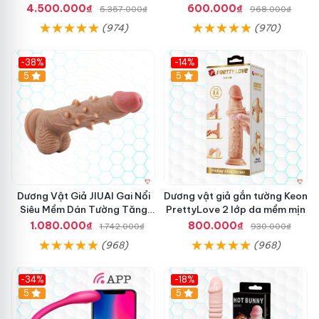
App
Mạnh Mẽ
4.500.000₫
600.000₫
5.357.000₫
968.000₫
(974)
(970)
-38%
-14%
5
5
Dương Vật Giả JIUAI Gai Nổi
Dương vật giả gắn tường Keon
Siêu Mềm Dán Tường Tăng
PrettyLove 2 lớp da mềm mịn
Khoái Cảm
1.080.000₫
800.000₫
1.742.000₫
930.000₫
(968)
(968)
-34%
-18%
5
Hot
5