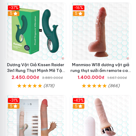
-37%
-16%
Hot
5
Hot
5
Dương Vật Giả Kissen Raider
Manmiao W18 dương vật giả
3in1 Rung Thụt Mạnh Mẽ Tận
rung thụt sưởi ấm remote cao
Hưởng
cấp
2.450.000₫
1.400.000₫
3.889.000₫
1.667.000₫
(878)
(866)
-31%
-43%
5
Hot
5