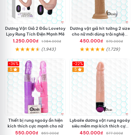
Dương Vật Giả 2 Đầu Lovetoy
Dương vật giả hít tường 2 size
Ljoy Rung Tích Điện Mạnh Mẽ
cho nữ mới dùng trải nghiệm
thật
1.250.000₫
450.000₫
1.984.000₫
570.000₫
(1,943)
(1,729)
-36%
-22%
Hot
5
Hot
5
Thiết bị rung ngoáy ẩn hiện
Lybaile dương vật rung ngoáy
kích thích cực mạnh cho nữ
siêu mềm mại kích thích cực
mạnh
550.000₫
450.000₫
859.000₫
577.000₫