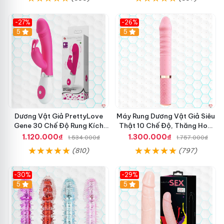
-27%
-26%
Hot
5
Hot
5
Dương Vật Giả PrettyLove
Máy Rung Dương Vật Giả Siêu
Gene 30 Chế Độ Rung Kích
Thật 10 Chế Độ, Thăng Hoa
Thích Cảm Biến Âm Thanh
Tối Ưu
1.120.000₫
1.300.000₫
1.534.000₫
1.757.000₫
(810)
(797)
-30%
-29%
Hot
5
Hot
5