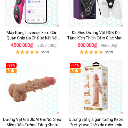
Máy Rung Lovense Ferri Gắn
Đai Đeo Dương Vật RGB Đôi
Quần Chip Đa Chế Độ Kết Nối
Tăng Kích Thích Cảm Giác Mạnh
App
Mẽ
4.500.000₫
600.000₫
5.357.000₫
968.000₫
(974)
(970)
-38%
-14%
5
5
Dương Vật Giả JIUAI Gai Nổi Siêu
Dương vật giả gắn tường Keon
Mềm Dán Tường Tăng Khoái
PrettyLove 2 lớp da mềm mịn