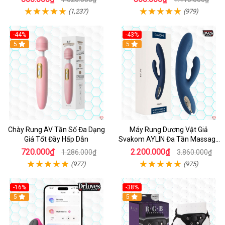
(1,237)
(979)
-44%
-43%
Hot
5
Hot
5
Chày Rung AV Tần Số Đa Dạng
Máy Rung Dương Vật Giả
Giá Tốt Đầy Hấp Dẫn
Svakom AYLIN Đa Tần Massage
Sướng
720.000₫
2.200.000₫
1.286.000₫
3.860.000₫
(977)
(975)
-16%
-38%
Hot
5
Hot
5