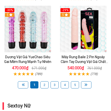
-30%
-29%
Hot
5
Hot
5
Dương Vật Giả YueChao Siêu
Máy Rung Baile 2 Pin Ngoáy
Gai Mềm Rung Mạnh Tự Nhiên
Cầm Tay Dương Vật Giả Chất
Lượng
470.000₫
540.000₫
671.000₫
761.000₫
(789)
(778)
1
2
3
4
5
Sextoy Nữ