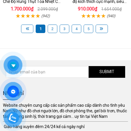
Chế Độ Rung Thụt Tỏa Nhiệt Cao
độ kích thích cực mạnh, siêu
Cấp
sướng
1.700.000₫
910.000₫
2.099.000₫
1.654.000₫
(942)
(940)
1
2
3
4
5
SUBMIT
Nhà Nghỉ
Website chuyên cung cấp các sản phẩm cao cấp dành cho tình yêu
Nam Nữ như đồ chơi người lớn, đồ chơi phòng the, gel bôi trơn, thuốc
tăng cường sinh lý, thời trang gợi cảm... uy tín tại Việt Nam
Giao hàng xuyên đêm 24/24 kể cả ngày nghỉ