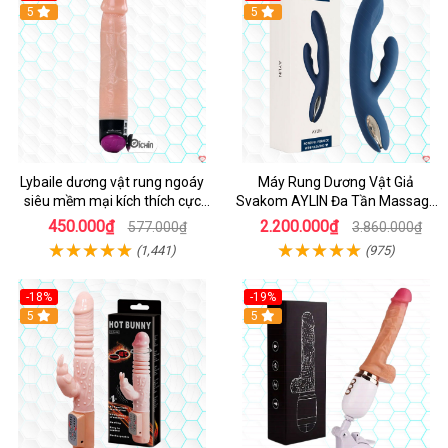
Hot
5
Hot
5
Lybaile dương vật rung ngoáy
Máy Rung Dương Vật Giả
siêu mềm mại kích thích cực
Svakom AYLIN Đa Tần Massage
mạnh
Sướng
450.000₫
2.200.000₫
577.000₫
3.860.000₫
(1,441)
(975)
-18%
-19%
Hot
5
Hot
5