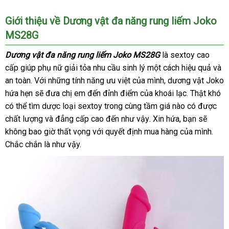
Giới thiệu về Dương vật đa năng rung liếm Joko
MS28G
Dương vật đa năng rung liếm Joko MS28G
là sextoy cao
cấp giúp phụ nữ giải tỏa nhu cầu sinh lý một cách hiệu quả
thư
và
an toàn
báo
. Với
Mỹ
những tính năng ưu việt
bình
của mình
giá
, dương vật Joko
hiệu
hứa hẹn
giá
ăn
sẽ đưa chị em đến đỉnh điểm
luận
mới
của khoái lạc
bán
sửa
. Thật khó
mi
có thể tìm dược loại sextoy trong cùng tầm giá nào có
trộm
nhất
chữa
online
được
chất lượng
siêu
và đẳng cấp cao đến
Úc
như vậy
voucher
. Xin hứa
Thái
, bạn
giảm
sẽ
không bao giờ thất vọng
thị
trung
với quyết định mua hàng
Lan
nơi
của mình
giá
dịch
.
hàn
Chắc chắn là
mới
như vậy.
tâm
bán
vụ
giả
nhất