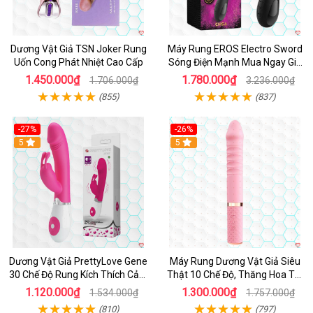
Dương Vật Giả TSN Joker Rung
Máy Rung EROS Electro Sword
Uốn Cong Phát Nhiệt Cao Cấp
Sóng Điện Mạnh Mua Ngay Giá
Tốt
1.450.000₫
1.780.000₫
1.706.000₫
3.236.000₫
(855)
(837)
-27%
-26%
Hot
5
Hot
5
Dương Vật Giả PrettyLove Gene
Máy Rung Dương Vật Giả Siêu
30 Chế Độ Rung Kích Thích Cảm
Thật 10 Chế Độ, Thăng Hoa Tối
Biến Âm Thanh
Ưu
1.120.000₫
1.300.000₫
1.534.000₫
1.757.000₫
(810)
(797)