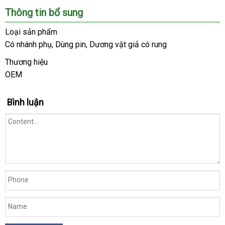
Chúng
Thông tin bổ sung
tôi
là
Loại sản phẩm
hệ
Có nhánh phụ
phân
, Dùng pin
hướng
, Dương vật giả có rung
thống
phối
dẫn
Shop
Thương hiệu
lớn
OEM
cung
,
cấp
uy
Bình luận
tín
trong
ngành
đồ
chơi
người
lớn.