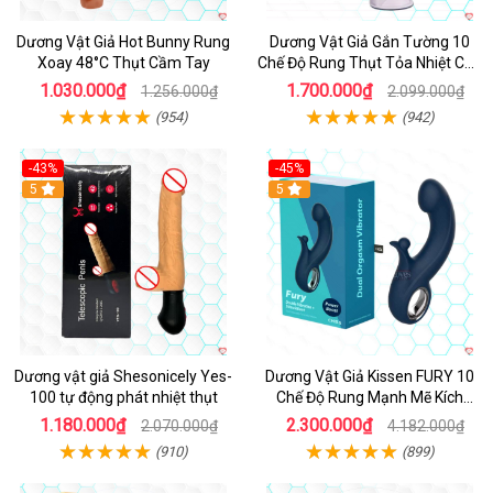
Dương Vật Giả Hot Bunny Rung
Dương Vật Giả Gắn Tường 10
Xoay 48°C Thụt Cầm Tay
Chế Độ Rung Thụt Tỏa Nhiệt Cao
Cấp
1.030.000₫
1.700.000₫
1.256.000₫
2.099.000₫
(954)
(942)
-43%
-45%
5
Hot
5
Dương vật giả Shesonicely Yes-
Dương Vật Giả Kissen FURY 10
100 tự động phát nhiệt thụt
Chế Độ Rung Mạnh Mẽ Kích
Thích
1.180.000₫
2.300.000₫
2.070.000₫
4.182.000₫
(910)
(899)