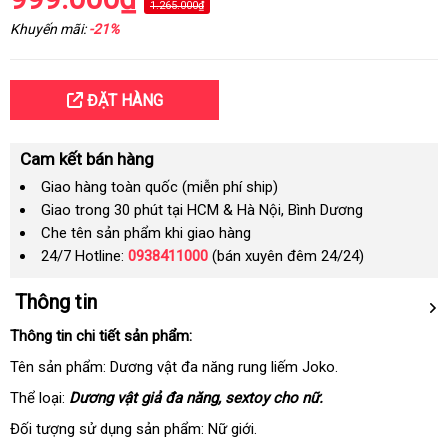
1.265.000₫
Khuyến mãi:
-21%
ĐẶT HÀNG
Cam kết bán hàng
Giao hàng toàn quốc (miễn phí ship)
Giao trong 30 phút tại HCM & Hà Nội, Bình Dương
Che tên sản phẩm khi giao hàng
24/7 Hotline:
0938411000
(bán xuyên đêm 24/24)
Thông tin
Thông tin chi tiết sản phẩm:
Tên sản phẩm: Dương vật đa năng rung liếm Joko.
Thể loại:
Dương vật giả đa năng
mini
, sextoy cho nữ.
Đối tượng sử dụng sản phẩm: Nữ giới.