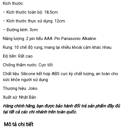
Kích thước:
– Kích thước toàn bộ: 18,5cm.
– Kích thước thực sử dụng: 12cm.
– Đường kính: 3cm.
Năng lượng: 2 pin tiểu AAA
Pháp
. Pin Panasonic Alkaline.
Rung: 10 chế độ rung
thông
, mang lại nhiều khoái cảm khác nhau.
minh
Độ bền: Rất cao.
Chống thấm nước: Cực tốt.
Chất liệu: Silicone kết hợp ABS cực kỳ chất lượng
khách
, an toàn cho
sức khỏe người sử dụng.
hàng
Thương hiệu: Joko.
Xuất xứ: Nhật Bản.
Hàng chính hãng
có
, bạn
phản
được bảo hành đổi trả sản phẩm đầy đủ
tại
amazon
tất cả
tại
các chi nhánh trên toàn quốc.
nên
hồi
nhà
chọn
Mô tả chi tiết