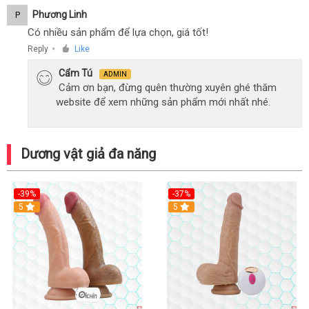
Phương Linh
P
Có nhiều sản phẩm để lựa chọn, giá tốt!
Reply
Like
●
Cẩm Tú
ADMIN
Cảm ơn bạn, đừng quên thường xuyên ghé thăm
website để xem những sản phẩm mới nhất nhé.
Dương vật giả đa năng
-39%
-37%
Hot
5
5