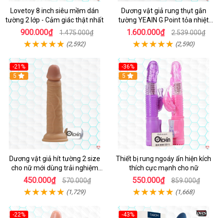
Lovetoy 8 inch siêu mềm dán
Dương vật giả rung thụt gắn
tường 2 lớp - Cảm giác thật nhất
tường YEAIN G Point tỏa nhiệt
điều khiển từ xa
900.000₫
1.600.000₫
1.475.000₫
2.539.000₫
(2,592)
(2,590)
-21%
-36%
Hot
5
Hot
5
Dương vật giả hít tường 2 size
Thiết bị rung ngoáy ẩn hiện kích
cho nữ mới dùng trải nghiệm
thích cực mạnh cho nữ
thật
450.000₫
550.000₫
570.000₫
859.000₫
(1,729)
(1,668)
-22%
-43%