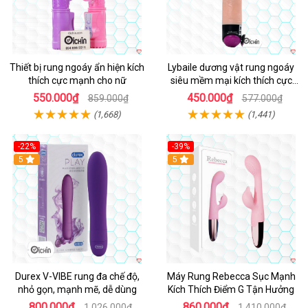
Thiết bị rung ngoáy ẩn hiện kích
Lybaile dương vật rung ngoáy
thích cực mạnh cho nữ
siêu mềm mại kích thích cực
mạnh
550.000₫
450.000₫
859.000₫
577.000₫
(1,668)
(1,441)
-22%
-39%
Hot
5
Hot
5
Durex V-VIBE rung đa chế độ,
Máy Rung Rebecca Sục Mạnh
nhỏ gọn, mạnh mẽ, dễ dùng
Kích Thích Điểm G Tận Hưởng
800.000₫
860.000₫
1.026.000₫
1.410.000₫