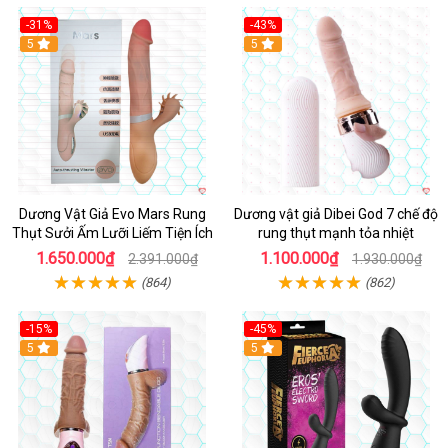
-31%
-43%
5
Hot
5
Dương Vật Giả Evo Mars Rung
Dương vật giả Dibei God 7 chế độ
Thụt Sưởi Ấm Lưỡi Liếm Tiện Ích
rung thụt mạnh tỏa nhiệt
1.650.000₫
1.100.000₫
2.391.000₫
1.930.000₫
(864)
(862)
-15%
-45%
5
5