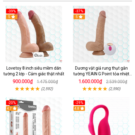
-39%
-37%
Hot
5
5
Lovetoy 8 inch siêu mềm dán
Dương vật giả rung thụt gắn
tường 2 lớp - Cảm giác thật nhất
tường YEAIN G Point tỏa nhiệt
điều khiển từ xa
900.000₫
1.600.000₫
1.475.000₫
2.539.000₫
(2,592)
(2,590)
-20%
-29%
Hot
4.7
Hot
4.8