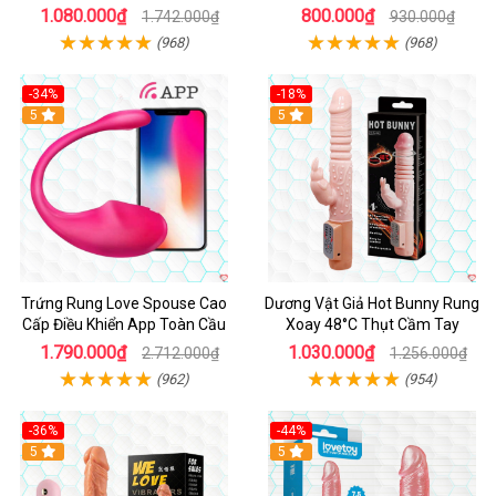
Cảm
1.080.000₫
800.000₫
1.742.000₫
930.000₫
(968)
(968)
-34%
-18%
5
Hot
5
Trứng Rung Love Spouse Cao
Dương Vật Giả Hot Bunny Rung
Cấp Điều Khiển App Toàn Cầu
Xoay 48°C Thụt Cầm Tay
1.790.000₫
1.030.000₫
2.712.000₫
1.256.000₫
(962)
(954)
-36%
-44%
5
Hot
5