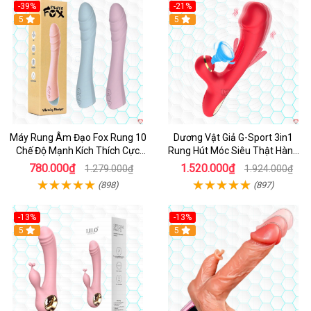
-39%
-21%
Hot
5
Hot
5
Máy Rung Âm Đạo Fox Rung 10
Dương Vật Giả G-Sport 3in1
Chế Độ Mạnh Kích Thích Cực
Rung Hút Móc Siêu Thật Hàng
Sướng
Hot
780.000₫
1.520.000₫
1.279.000₫
1.924.000₫
(898)
(897)
-13%
-13%
Hot
5
Hot
5