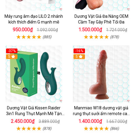
Máy rung âm đạo LILO 2 nhánh
Dương Vật Giả Đa Năng OEM
kích thích điểm G mạnh mẽ
Cầm Tay Gây Phê Tối Đa
950.000₫
1.500.000₫
1.092.000₫
1.724.000₫
(885)
(878)
-37%
-16%
Hot
5
Hot
5
Dương Vật Giả Kissen Raider
Manmiao W18 dương vật giả
3in1 Rung Thụt Mạnh Mẽ Tận
rung thụt sưởi ấm remote cao
Hưởng
cấp
2.450.000₫
1.400.000₫
3.889.000₫
1.667.000₫
(878)
(866)