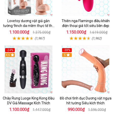
Lovetoy dương vật giả gắn
Thiên nga Flamingo điều khiển
tường 9inch da mềm thực tế thú
điện thoại giá tốt siêu bền đẹp
vị
1.100.000₫
1.150.000₫
1.375.000₫
1.619.000₫
(1,967)
(1,962)
-24%
-38%
4.6
Hot
5
Chày Rung Luoge King Kong Đầu
Đồ chơi tình dục Dương vật ngựa
DV Giả Massage Kích Thích
hít tường Siêu kích thích
1.100.000₫
990.000₫
1.447.000₫
1.596.000₫