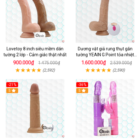
Lovetoy 8 inch siêu mềm dán
Dương vật giả rung thụt gắn
tường 2 lớp - Cảm giác thật nhất
tường YEAIN G Point tỏa nhiệt
điều khiển từ xa
900.000₫
1.600.000₫
1.475.000₫
2.539.000₫
(2,592)
(2,590)
-21%
-36%
Hot
5
Hot
5