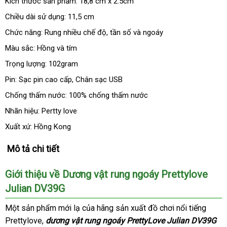
Kích thước sản phẩm: 18,8 cm x 2.5cm
Chiều dài sử dụng: 11,5 cm
Chức năng: Rung nhiều chế độ
nhanh
, tần số
nước
và ngoáy
nhất
ngoài
Màu sắc: Hồng
hàng
và tím
giả
Trọng lượng: 102gram
Pin: Sạc pin cao cấp
nổi
, Chân sạc USB
tiếng
Chống thấm nước: 100% chống thấm nước
Nhãn hiệu: Pertty love
Xuất xứ: Hồng Kong
Mô tả chi tiết
Giới thiệu về Dương vật rung ngoáy Prettylove
Julian DV39G
Một sản phẩm mới lạ
ở
của hãng sản xuất đồ chơi nổi tiếng
Prettylove
Trung
,
dương vật rung ngoáy PrettyLove Julian DV39G
đâu