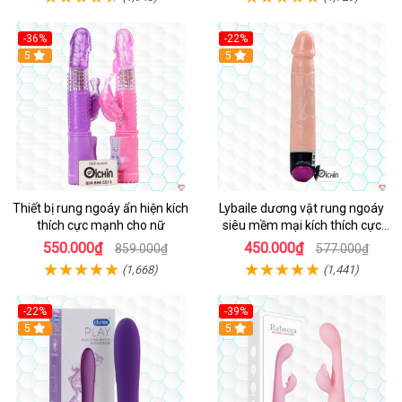
-36%
-22%
Hot
5
Hot
5
Thiết bị rung ngoáy ẩn hiện kích
Lybaile dương vật rung ngoáy
thích cực mạnh cho nữ
siêu mềm mại kích thích cực
mạnh
550.000₫
450.000₫
859.000₫
577.000₫
(1,668)
(1,441)
-22%
-39%
Hot
5
Hot
5