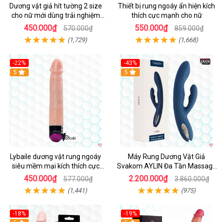
Dương vật giả hít tường 2 size
Thiết bị rung ngoáy ẩn hiện kích
cho nữ mới dùng trải nghiệm
thích cực mạnh cho nữ
thật
450.000₫
550.000₫
570.000₫
859.000₫
(1,729)
(1,668)
-22%
-43%
Hot
5
Hot
5
Lybaile dương vật rung ngoáy
Máy Rung Dương Vật Giả
siêu mềm mại kích thích cực
Svakom AYLIN Đa Tần Massage
mạnh
Sướng
450.000₫
2.200.000₫
577.000₫
3.860.000₫
(1,441)
(975)
-18%
-19%