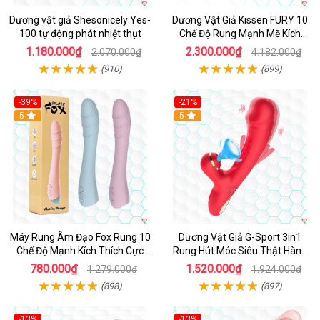
Dương vật giả Shesonicely Yes-
Dương Vật Giả Kissen FURY 10
100 tự động phát nhiệt thụt
Chế Độ Rung Mạnh Mẽ Kích
Thích
1.180.000₫
2.300.000₫
2.070.000₫
4.182.000₫
(910)
(899)
-39%
-21%
Hot
5
Hot
5
Máy Rung Âm Đạo Fox Rung 10
Dương Vật Giả G-Sport 3in1
Chế Độ Mạnh Kích Thích Cực
Rung Hút Móc Siêu Thật Hàng
Sướng
Hot
780.000₫
1.520.000₫
1.279.000₫
1.924.000₫
(898)
(897)
-13%
-13%