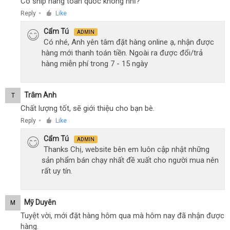
Có ship hàng toàn quốc không nhỉ?
Reply
Like
●
Cẩm Tú
ADMIN
Có nhé, Anh yên tâm đặt hàng online ạ, nhận được
hàng mới thanh toán tiền. Ngoài ra được đổi/trả
hàng miễn phí trong 7 - 15 ngày
Trâm Anh
T
Chất lượng tốt, sẽ giới thiệu cho bạn bè.
Reply
Like
●
Cẩm Tú
ADMIN
Thanks Chị, website bên em luôn cập nhật những
sản phẩm bán chạy nhất đề xuất cho người mua nên
rất uy tín.
Mỹ Duyên
M
Tuyệt vời, mới đặt hàng hôm qua mà hôm nay đã nhận được
hàng.