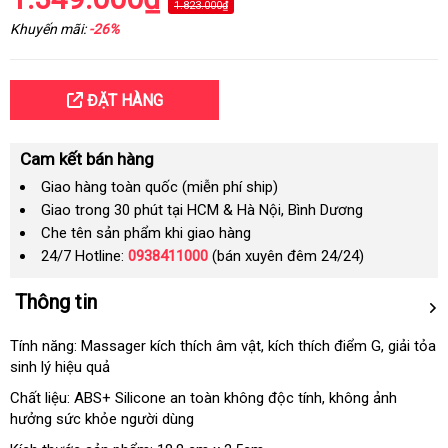
1.823.000₫
Khuyến mãi:
-26%
ĐẶT HÀNG
Cam kết bán hàng
Giao hàng toàn quốc (miễn phí ship)
Giao trong 30 phút tại HCM & Hà Nội, Bình Dương
Che tên sản phẩm khi giao hàng
24/7 Hotline:
0938411000
(bán xuyên đêm 24/24)
Thông tin
Tính năng: Massager kích thích âm vật
khuyến
, kích thích điểm G
cao
, giải tỏa
sinh lý hiệu quả
mãi
cấp
Chất liệu: ABS+ Silicone an toàn không độc tính
khách
, không ảnh
hưởng sức khỏe người dùng
hàng