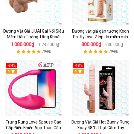
Dương Vật Giả JIUAI Gai Nổi Siêu
Dương vật giả gắn tường Keon
Mềm Dán Tường Tăng Khoái
PrettyLove 2 lớp da mềm mịn
Cảm
1.080.000₫
800.000₫
1.742.000₫
930.000₫
(968)
(968)
-34%
-18%
5
Hot
5
Trứng Rung Love Spouse Cao
Dương Vật Giả Hot Bunny Rung
Cấp Điều Khiển App Toàn Cầu
Xoay 48°C Thụt Cầm Tay