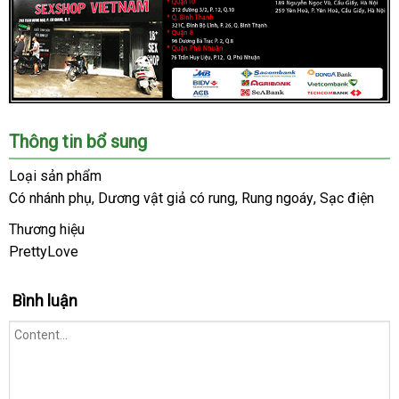
Chúng
Thông tin bổ sung
tôi
là
Loại sản phẩm
hệ
Có nhánh phụ
showroom
, Dương vật giả có rung
có
, Rung ngoáy
tự
, Sạc điện
thống
nên
động
Shop
Thương hiệu
mua
lớn
PrettyLove
khách
,
hàng
uy
Bình luận
tín
trong
ngành
đồ
chơi