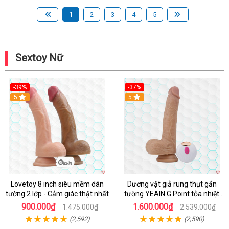
1
2
3
4
5
Sextoy Nữ
-39%
-37%
Hot
5
5
Lovetoy 8 inch siêu mềm dán
Dương vật giả rung thụt gắn
tường 2 lớp - Cảm giác thật nhất
tường YEAIN G Point tỏa nhiệt
điều khiển từ xa
900.000₫
1.600.000₫
1.475.000₫
2.539.000₫
(2,592)
(2,590)