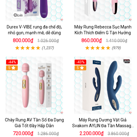
Durex V-VIBE rung đa chế độ,
Máy Rung Rebecca Sục Mạnh
nhỏ gọn, mạnh mẽ, dễ dùng
Kích Thích Điểm G Tận Hưởng
800.000₫
860.000₫
1.026.000₫
1.410.000₫
(1,237)
(979)
-44%
-43%
Hot
5
Hot
5
Chày Rung AV Tần Số Đa Dạng
Máy Rung Dương Vật Giả
Giá Tốt Đầy Hấp Dẫn
Svakom AYLIN Đa Tần Massage
Sướng
720.000₫
2.200.000₫
1.286.000₫
3.860.000₫