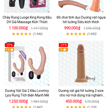
Chày Rung Luoge King Kong Đầu
Đồ chơi tình dục Dương vật ngựa
DV Giả Massage Kích Thích
hít tường Siêu kích thích
1.100.000₫
990.000₫
1.447.000₫
1.596.000₫
(1,946)
(1,945)
-37%
-21%
Hot
4.8
Hot
5
Dương Vật Giả 2 Đầu Lovetoy
Dương vật giả hít tường 2 size
Ljoy Rung Tích Điện Mạnh Mẽ
cho nữ mới dùng trải nghiệm
thật
1.250.000₫
450.000₫
1.984.000₫
570.000₫
(1,943)
(1,729)