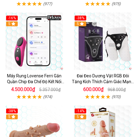
(977)
(975)
-16%
-38%
Hot
5
Hot
5
Máy Rung Lovense Ferri Gắn
Đai Đeo Dương Vật RGB Đôi
Quần Chip Đa Chế Độ Kết Nối
Tăng Kích Thích Cảm Giác Mạnh
App
Mẽ
4.500.000₫
600.000₫
5.357.000₫
968.000₫
(974)
(970)
-38%
-14%
5
5