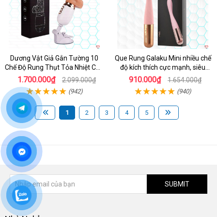
Dương Vật Giả Gắn Tường 10
Que Rung Galaku Mini nhiều chế
Chế Độ Rung Thụt Tỏa Nhiệt Cao
độ kích thích cực mạnh, siêu
Cấp
sướng
1.700.000₫
910.000₫
2.099.000₫
1.654.000₫
(942)
(940)
1
2
3
4
5
SUBMIT