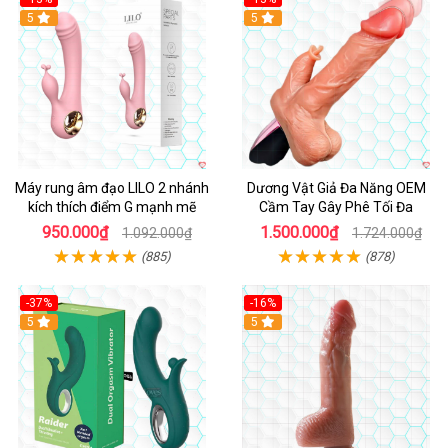
Hot
5
Hot
5
Máy rung âm đạo LILO 2 nhánh
Dương Vật Giả Đa Năng OEM
kích thích điểm G mạnh mẽ
Cầm Tay Gây Phê Tối Đa
950.000₫
1.500.000₫
1.092.000₫
1.724.000₫
(885)
(878)
-37%
-16%
Hot
5
Hot
5