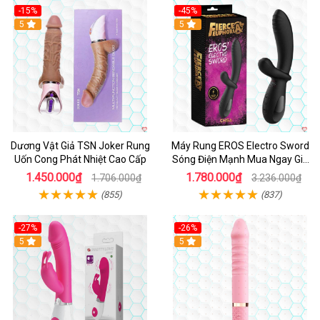
-15%
-45%
5
5
Dương Vật Giả TSN Joker Rung
Máy Rung EROS Electro Sword
Uốn Cong Phát Nhiệt Cao Cấp
Sóng Điện Mạnh Mua Ngay Giá
Tốt
1.450.000₫
1.780.000₫
1.706.000₫
3.236.000₫
(855)
(837)
-27%
-26%
Hot
5
Hot
5