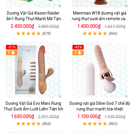
Dương Vật Giả Kissen Raider
Manmiao W18 dương vật giả
3in1 Rung Thụt Mạnh Mẽ Tận
rung thụt sưởi ấm remote cao
Hưởng
cấp
2.450.000₫
1.400.000₫
3.889.000₫
1.667.000₫
(878)
(866)
-31%
-43%
5
Hot
5
Dương Vật Giả Evo Mars Rung
Dương vật giả Dibei God 7 chế độ
Thụt Sưởi Ấm Lưỡi Liếm Tiện Ích
rung thụt mạnh tỏa nhiệt
1.650.000₫
1.100.000₫
2.391.000₫
1.930.000₫
(864)
(862)