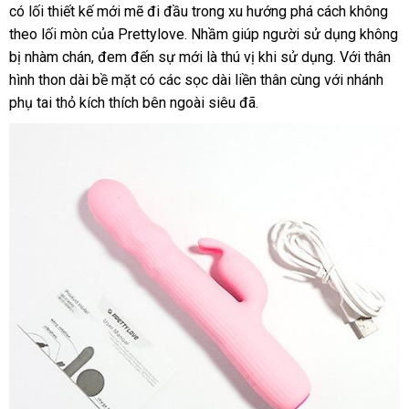
có lối thiết kế mới mẽ đi đầu trong xu hướng phá cách không
Quốc
theo lối mòn
rẻ
của Prettylove
mới
. Nhầm giúp người sử dụng không
bị nhàm chán
nhất
tư
, đem đến sự mới là thú vị khi sử dụng
nhất
Nhật
. Với thân
hình thon dài bề mặt có
vấn
thống
các sọc dài liền thân cùng
Lazada
với nhánh
Bản
phụ tai thỏ kích thích bên ngoài siêu đã.
kê