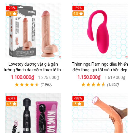
-20%
-29%
Hot
4.7
Hot
4.8
Lovetoy dương vật giả gắn
Thiên nga Flamingo điều khiển
tường 9inch da mềm thực tế thú
điện thoại giá tốt siêu bền đẹp
vị
1.100.000₫
1.150.000₫
1.375.000₫
1.619.000₫
(1,967)
(1,962)
-24%
-38%
4.6
Hot
5