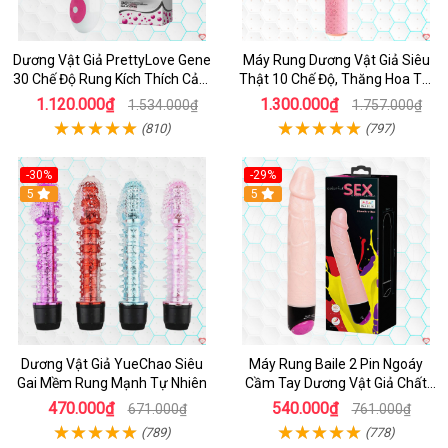
Dương Vật Giả PrettyLove Gene
Máy Rung Dương Vật Giả Siêu
30 Chế Độ Rung Kích Thích Cảm
Thật 10 Chế Độ, Thăng Hoa Tối
Biến Âm Thanh
Ưu
1.120.000₫
1.300.000₫
1.534.000₫
1.757.000₫
(810)
(797)
-30%
-29%
Hot
5
Hot
5
Dương Vật Giả YueChao Siêu
Máy Rung Baile 2 Pin Ngoáy
Gai Mềm Rung Mạnh Tự Nhiên
Cầm Tay Dương Vật Giả Chất
Lượng
470.000₫
540.000₫
671.000₫
761.000₫
(789)
(778)