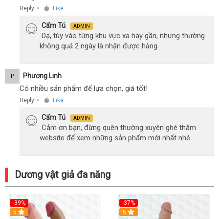
Reply
Like
●
Cẩm Tú
ADMIN
Dạ, tùy vào từng khu vực xa hay gần, nhưng thường
không quá 2 ngày là nhận được hàng
Phương Linh
P
Có nhiều sản phẩm để lựa chọn, giá tốt!
Reply
Like
●
Cẩm Tú
ADMIN
Cảm ơn bạn, đừng quên thường xuyên ghé thăm
website để xem những sản phẩm mới nhất nhé.
Dương vật giả đa năng
-39%
-37%
Hot
5
5