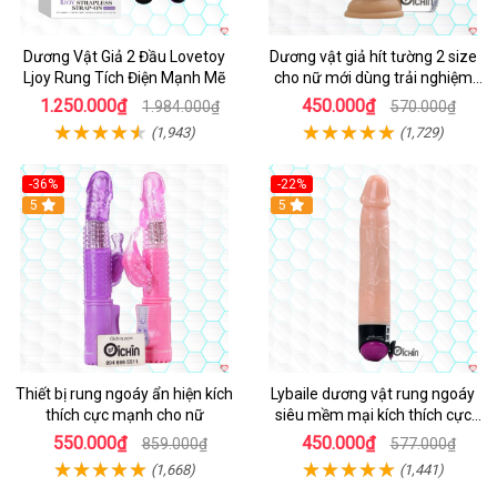
Dương Vật Giả 2 Đầu Lovetoy
Dương vật giả hít tường 2 size
Ljoy Rung Tích Điện Mạnh Mẽ
cho nữ mới dùng trải nghiệm
thật
1.250.000₫
450.000₫
1.984.000₫
570.000₫
(1,943)
(1,729)
-36%
-22%
Hot
5
Hot
5
Thiết bị rung ngoáy ẩn hiện kích
Lybaile dương vật rung ngoáy
thích cực mạnh cho nữ
siêu mềm mại kích thích cực
mạnh
550.000₫
450.000₫
859.000₫
577.000₫
(1,668)
(1,441)