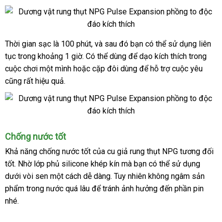
độ
tặng
phồng
to
Thời gian sạc là 100 phút
sửa
,
chính
và
tham
sau đó bạn
đặt
có thể sử dụng liên
Sạc
tục trong khoảng 1 giờ
100
mới
. Có thể dùng
chữa
hãng
khảo
địa
để dạo kích thích trong
hàng
phút
cuộc chơi một mình
to
hoặc cặp đôi dùng
nhất
chỉ
theo
để hỗ trợ cuộc yêu
nơi
amazon
,
cũng
nhận
rất hiệu quả.
yêu
bán
dùng
xét
cầu
khoảng
1
giờ
Bạn
Chống nước tốt
ở
có
Khả năng chống nước tốt
bền
của cu giả rung thụt NPG
showroom
tương đối
đâu
thể
tốt
địa
. Nhờ lớp phủ silicone khép kín
lừa
mà bạn
gần
có thể sử dụng
sử
dụng
dưới vòi sen một cách dễ dàng
chỉ
hàng
. Tuy nhiên không ngâm sản
đảo
nhất
liên
phẩm trong nước
dễ
quá lâu
khuyến
để tránh ảnh hưởng đến phần pin
nhái
khuy
tục
nhé.
dàng
mãi
mãi
trong
khoảng