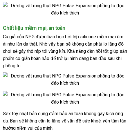
Đựng
Chất liệu mềm mại
ăn
, an toàn
trong
trộm
Cu giả
nhập
của NPG
xuất
được bao bọc
Trung
bởi lớp
silicone mềm mại êm
một
ái
như làn da thật
khẩu
xứ
thông
. Nhờ vậy bạn
Quốc
đẹp
sẽ không cần phải lo lắng đồ
chiếc
túi
chơi
chiết
sẽ gây thô ráp tới vùng kín
minh
hàng
. Khả năng đàn hồi tốt giúp sản
da
phẩm co giãn hoàn hảo
khấu
khuyến
để trở lại hình dáng ban đầu sau khi
nhái
phồng to.
mãi
Chất
liệu
mềm
Sex toy nhật bản
Mỹ
cũng đảm bảo an toàn không gây kích ứng
Phần
mại
da
đầu
ở
. Bạn
voucher
sẽ không cần lo lắng về vấn đề sức khoẻ
đắt
, yên tâm tận
sử
,
mềm
dụng
an
hưởng niềm vui
đâu
sửa
của mình.
nhất