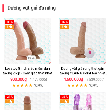
Dương vật giả đa năng
-39%
-37%
Hot
5
5
Lovetoy 8 inch siêu mềm dán
Dương vật giả rung thụt gắn
tường 2 lớp - Cảm giác thật nhất
tường YEAIN G Point tỏa nhiệt
điều khiển từ xa
900.000₫
1.600.000₫
1.475.000₫
2.539.000₫
(2,592)
(2,590)
-21%
-36%
Hot
5
Hot
5