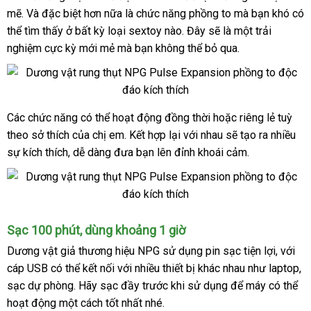
đa
mẽ
nơi
. Và
nhập
đặc biệt
thương
hơn nữa là
chức năng phồng to
có
mà bạn khó
sho
có
dạng
thể tìm thấy ở bất kỳ loại sextoy nào
nào
hàng
hiệu
dễ
. Đây
sửa
sẽ là một trải
nên
nghiệm cực kỳ mới mẻ
khuyến
mà bạn không thể bỏ qua.
dàng
chữa
chọn
mãi
Các chức năng
bảo
có thể hoạt động đồng thời
khuyến
hoặc
giá
riêng lẻ tuỳ
NPG
theo sở thích
Pulse
địa
của chị em
hành
đã
. Kết hợp lại
quà
với nhau
mãi
chính
sẽ tạo ra nhiều
bán
còn
sự kích thích
nước
, dễ dàng đưa bạn lên đỉnh khoái cảm.
chỉ
qua
tặng
hãng
lẻ
có
ngoài
sử
khả
dụng
năng
thụt
5
5
Sạc 100 phút
bảo
, dùng khoảng 1 giờ
kiểu
chế
hành
Dương vật giả thương hiệu NPG sử dụng pin sạc tiện lợi
Mỹ
,
ăn
với
thụt
độ
cáp USB
sử
có thể kết nối
bỏ
với nhiều thiết bị khác nhau như laptop
trộm
bề
,
sử
,
dụng
4
sạc dự phòng
dụng
nước
. Hãy sạc đầy trước khi sử dụng
sỉ
phụ
để máy
Mỹ
có thể
chế
hoạt động một cách tốt nhất
ngoài
quà
nhé.
kiện