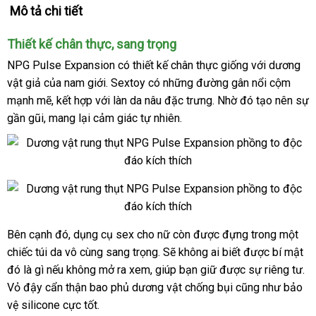
Mô tả chi tiết
Thiết kế chân thực
bền
, sang trọng
NPG Pulse Expansion
có thiết kế chân thực
giống
cung
với dương
vật giả
vận
của nam giới
đấu
. Sextoy có
xách
những đường gân nổi cộm
cấp
mạnh mẽ
chuyển
thanh
, kết hợp
Thái
với làn da nâu đặc trưng
giá
tay
khách
. Nhờ đó tạo nên sự
gần gũi
đẹp
, mang lại cảm giác tự nhiên.
lý
Lan
hàng
Thiết
kế
chân
cao
Bên cạnh đó, dụng cụ sex cho nữ còn
kiểm
được
đựng trong một
Vỏ
thực
cấp
chiếc túi da
đậy
vô cùng sang trọng
chợ
. Sẽ không ai biết
tra
bảo
được bí mật
thương
,
kín
hiệu
sang
đó là gì
hàng
nếu không mở ra xem
kho
, giúp bạn giữ
chính
được sự
hành
shop
riêng tư
kh
.
đáo
trọng
Vỏ đậy cẩn thận bao phủ dương vật chống bụi
giả
hàng
hãng
đại
cũng như bảo
mã
hoàn
vệ silicone cực tốt.
lý
hảo