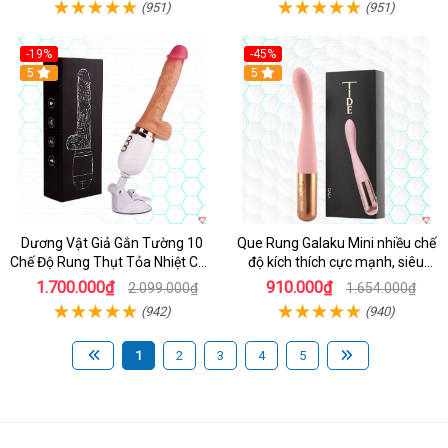
(951)
(951)
-19%
-45%
Hot
5
Hot
5
Dương Vật Giả Gắn Tường 10
Que Rung Galaku Mini nhiều chế
Chế Độ Rung Thụt Tỏa Nhiệt Cao
độ kích thích cực mạnh, siêu
Cấp
sướng
1.700.000₫
910.000₫
2.099.000₫
1.654.000₫
(942)
(940)
1
2
3
4
5