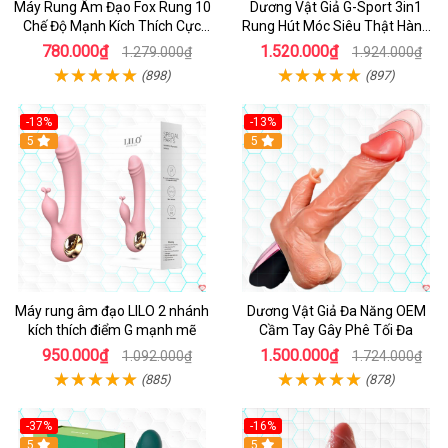
Máy Rung Âm Đạo Fox Rung 10
Dương Vật Giả G-Sport 3in1
Chế Độ Mạnh Kích Thích Cực
Rung Hút Móc Siêu Thật Hàng
Sướng
Hot
780.000₫
1.520.000₫
1.279.000₫
1.924.000₫
(898)
(897)
-13%
-13%
Hot
5
Hot
5
Máy rung âm đạo LILO 2 nhánh
Dương Vật Giả Đa Năng OEM
kích thích điểm G mạnh mẽ
Cầm Tay Gây Phê Tối Đa
950.000₫
1.500.000₫
1.092.000₫
1.724.000₫
(885)
(878)
-37%
-16%
Hot
5
Hot
5