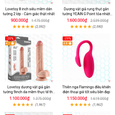
Lovetoy 8 inch siêu mềm dán
Dương vật giả rung thụt gắn
tường 2 lớp - Cảm giác thật nhất
tường YEAIN G Point tỏa nhiệt
điều khiển từ xa
900.000₫
1.600.000₫
1.475.000₫
2.539.000₫
(2,592)
(2,590)
-20%
-29%
Hot
4.7
Hot
4.8
Lovetoy dương vật giả gắn
Thiên nga Flamingo điều khiển
tường 9inch da mềm thực tế thú
điện thoại giá tốt siêu bền đẹp
vị
1.100.000₫
1.150.000₫
1.375.000₫
1.619.000₫
(1,967)
(1,962)