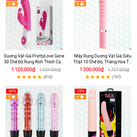
Hot
5
Hot
5
Dương Vật Giả PrettyLove Gene
Máy Rung Dương Vật Giả Siêu
30 Chế Độ Rung Kích Thích Cảm
Thật 10 Chế Độ, Thăng Hoa Tối
Biến Âm Thanh
Ưu
1.120.000₫
1.300.000₫
1.534.000₫
1.757.000₫
(810)
(797)
-30%
-29%
Hot
5
Hot
5