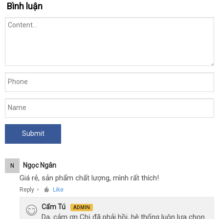
Bình luận
1
giờ
Ngọc Ngân
N
Giá rẻ, sản phẩm chất lượng, mình rất thích!
Reply
Like
●
Cẩm Tú
ADMIN
Dạ, cảm ơn Chị đã phải hồi, hệ thống luôn lựa chọn