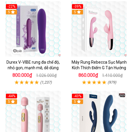
-22%
-39%
Hot
5
Hot
5
Durex V-VIBE rung đa chế độ,
Máy Rung Rebecca Sục Mạnh
nhỏ gọn, mạnh mẽ, dễ dùng
Kích Thích Điểm G Tận Hưởng
800.000₫
860.000₫
1.026.000₫
1.410.000₫
(1,237)
(979)
-44%
-43%
Hot
5
Hot
5