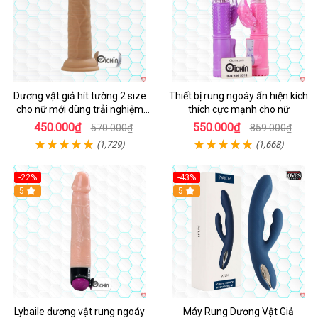
Dương vật giả hít tường 2 size
Thiết bị rung ngoáy ẩn hiện kích
cho nữ mới dùng trải nghiệm
thích cực mạnh cho nữ
thật
450.000₫
550.000₫
570.000₫
859.000₫
(1,729)
(1,668)
-22%
-43%
Hot
5
Hot
5
Lybaile dương vật rung ngoáy
Máy Rung Dương Vật Giả