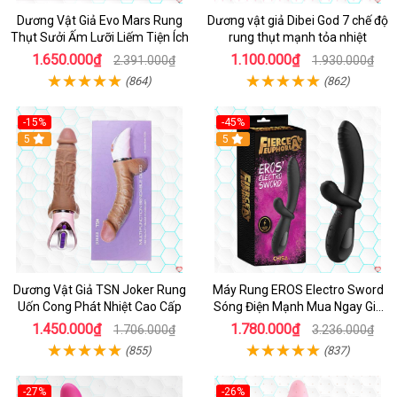
Dương Vật Giả Evo Mars Rung
Dương vật giả Dibei God 7 chế độ
Thụt Sưởi Ấm Lưỡi Liếm Tiện Ích
rung thụt mạnh tỏa nhiệt
1.650.000₫
1.100.000₫
2.391.000₫
1.930.000₫
(864)
(862)
-15%
-45%
5
5
Dương Vật Giả TSN Joker Rung
Máy Rung EROS Electro Sword
Uốn Cong Phát Nhiệt Cao Cấp
Sóng Điện Mạnh Mua Ngay Giá
Tốt
1.450.000₫
1.780.000₫
1.706.000₫
3.236.000₫
(855)
(837)
-27%
-26%