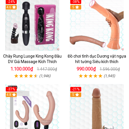
-24%
-38%
4.6
Hot
5
Chày Rung Luoge King Kong Đầu
Đồ chơi tình dục Dương vật ngựa
DV Giả Massage Kích Thích
hít tường Siêu kích thích
1.100.000₫
990.000₫
1.447.000₫
1.596.000₫
(1,946)
(1,945)
-37%
-21%
Hot
4.8
Hot
5