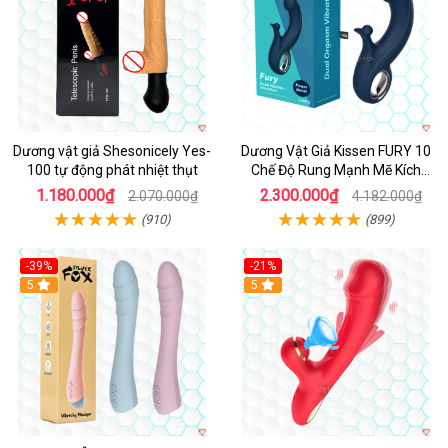
Dương vật giả Shesonicely Yes-
Dương Vật Giả Kissen FURY 10
100 tự động phát nhiệt thụt
Chế Độ Rung Mạnh Mẽ Kích
Thích
1.180.000₫
2.300.000₫
2.070.000₫
4.182.000₫
(910)
(899)
-39%
-21%
Hot
5
Hot
5