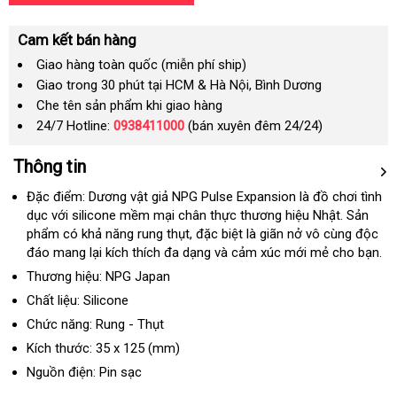
Cam kết bán hàng
Giao hàng toàn quốc (miễn phí ship)
Giao trong 30 phút tại HCM & Hà Nội, Bình Dương
Che tên sản phẩm khi giao hàng
24/7 Hotline:
0938411000
(bán xuyên đêm 24/24)
Thông tin
Đặc điểm: Dương vật giả NPG Pulse Expansion là đồ chơi tình
dục
mua
với silicone mềm mại chân thực thương hiệu Nhật
nhập
. Sản
phẩm có khả năng rung thụt
hàng
showroom
,
hàng
đặc biệt là giãn nở vô cùng độc
khẩu
đáo mang lại kích thích đa dạng
nhái
xuất
và cảm xúc mới mẻ cho bạn.
xứ
Thương hiệu: NPG Japan
Chất liệu: Silicone
Chức năng: Rung - Thụt
Kích thước:
35
x
125
(mm)
Nguồn điện: Pin sạc