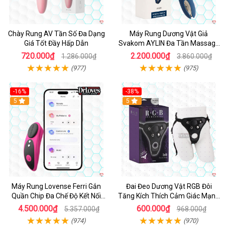
Chày Rung AV Tần Số Đa Dạng
Máy Rung Dương Vật Giả
Giá Tốt Đầy Hấp Dẫn
Svakom AYLIN Đa Tần Massage
Sướng
720.000₫
2.200.000₫
1.286.000₫
3.860.000₫
(977)
(975)
-16%
-38%
Hot
5
Hot
5
Máy Rung Lovense Ferri Gắn
Đai Đeo Dương Vật RGB Đôi
Quần Chip Đa Chế Độ Kết Nối
Tăng Kích Thích Cảm Giác Mạnh
App
Mẽ
4.500.000₫
600.000₫
5.357.000₫
968.000₫
(974)
(970)