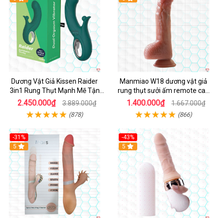
Dương Vật Giả Kissen Raider
Manmiao W18 dương vật giả
3in1 Rung Thụt Mạnh Mẽ Tận
rung thụt sưởi ấm remote cao
Hưởng
cấp
2.450.000₫
1.400.000₫
3.889.000₫
1.667.000₫
(878)
(866)
-31%
-43%
5
Hot
5