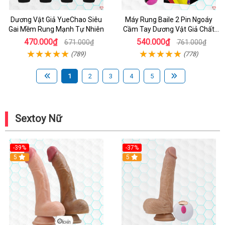
Dương Vật Giả YueChao Siêu
Máy Rung Baile 2 Pin Ngoáy
Gai Mềm Rung Mạnh Tự Nhiên
Cầm Tay Dương Vật Giả Chất
Lượng
470.000₫
540.000₫
671.000₫
761.000₫
(789)
(778)
1
2
3
4
5
Sextoy Nữ
-39%
-37%
Hot
5
5