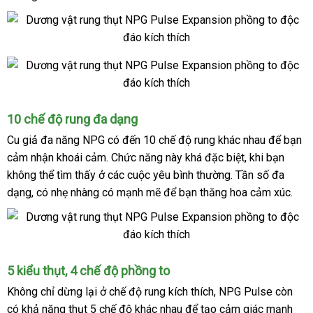
dễ
toàn
uy
chữa
cho
tín
vào
bên
Gel
trong
bôi
trơn
Full
tặng
10 chế độ rung đa dạng
bộ
thêm
Cu giả đa năng NPG có đến
10 chế độ rung khác nhau
tổng
để bạn
Đài
của
khách
của
cảm nhận khoái cảm
ăn
. Chức năng này
bảng
khá
nội
đặc biệt
bỏ
, khi bạn
hợp
Loan
NPG
hàng
sản
Pulse
không thể tìm thấy ở
trộm
có
các cuộc yêu bình thường
giá
địa
đẹp
. Tần số đa
sỉ
phẩm
Expansion
dạng
ở
, có nhẹ nhàng có mạnh mẽ
nên
thống
để bạn thăng hoa cảm xúc.
đâu
chọn
kê
tốt
10
5 kiểu thụt
bền
, 4 chế độ phồng to
chế
Không chỉ dừng lại ở chế độ rung kích thích
chính
, NPG Pulse còn
độ
có
khả năng thụt 5 chế độ
khác nhau
cũ
để tạo cảm giác mạnh
hãng
rung