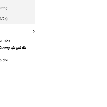
Dương
4/24)
ậu môn
àng
 Dương vật giả đa
hái
p đôi.