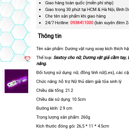
Giao hàng toàn quốc (miễn phí ship)
Giao trong 30 phút tại HCM & Hà Nội, Bình 
Che tên sản phẩm khi giao hàng
24/7 Hotline:
0938411000
(bán xuyên đêm 2
Thông tin
Tên sản phẩm: Dương vật rung xoay kích thích h
Thể loại:
Sextoy cho nữ
xưởng
, Dương vật giả cầm tay
h
,
năng.
n
Đối tượng sử dụng: nữ
ở
, đồng tính nữ(Les)
nơi
,
đổi
các cặ
đâu
bán
trả
Chức năng: hỗ trợ Nữ thủ dâm giải tỏa sinh lý
tốt
Chiều dài tổng: 21.2
Chiều dài sử dụng: 10.5cm
Đường kính: 2.9 cm
Trọng lượng sản phẩm: 260g
Kích thước đóng gói: 26,5 * 11 * 4.5cm