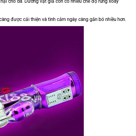
hại cho da
Hàn
. Dương vật giả còn có nhiều chế độ rung xoáy
Quốc
 càng
mua
được cải thiện
xách
và tình cảm ngày càng gắn bó nhiều hơn.
hàng
tay