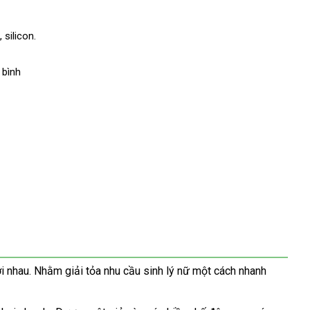
book
sử
, silicon.
dụng
 bình
ất
i nhau
shopee
. Nhằm giải tỏa nhu cầu sinh lý nữ một cách nhanh
ứ