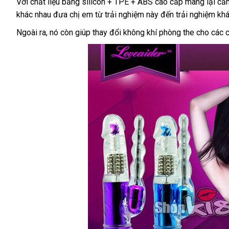
Với chất liệu bằng silicon + TPE + ABS cao cấp mang lại cả
khác nhau đưa chị em từ trải nghiệm này đến trải nghiệm khá
Ngoài ra
nhập
, nó còn giúp thay đổi không khí phòng the cho
giá
các 
khẩu
bán