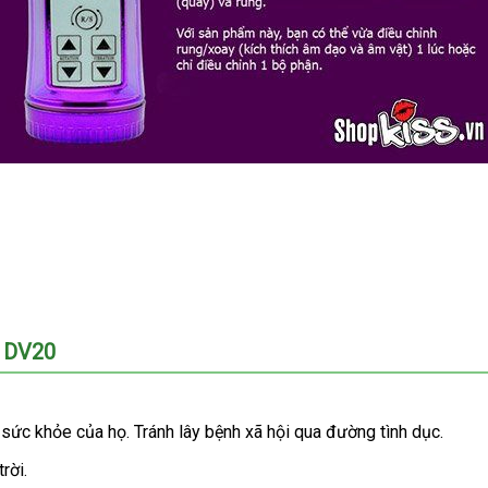
n DV20
õ sức khỏe
địa
của họ
Đức
. Tránh lây bệnh xã hội qua đường tình dục.
chỉ
rời.