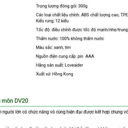
Trọng lượng đóng gói: 300g
Các loại chất liệu chính: ABS chất lượng cao
face
, TPE
Kiểu rung: 12 kiểu
Tốc độ: điều chỉnh
theo
được tốc độ mạnh/nhẹ/trung
yêu
Thấm nước: 100% không thấm nước
cầu
Màu sắc: xanh
phân
, tím
phối
Nguồn điện cung cấp: pin AAA
Hãng sản xuất: Loveaider
Xuất xứ: Hồng Kong
ậu môn DV20
ơi người lớn có chức năng vô cùng hiện đại
báo
được kết hợp chung
xu
vớ
giá
x