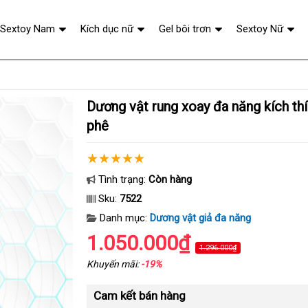
Sextoy Nam
Kích dục nữ
Gel bôi trơn
Sextoy Nữ
Dương vật rung xoay đa năng kích thích hậu môn, siêu
phê
Tình trạng:
Còn hàng
Sku:
7522
Danh mục:
Dương vật giả đa năng
1.050.000₫
1.296.000₫
Khuyến mãi:
-19%
Cam kết bán hàng