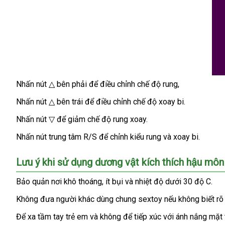
Nhấn nút △ bên phải
facebook
để điều chỉnh chế độ rung,
Cách
Nhấn nút △ bên trái
sử
đánh
để điều chỉnh chế độ xoay bi.
dụng
giá
Nhấn nút ▽
link
để giảm chế độ rung xoay.
Dương
web
vật
Nhấn nút trung tâm R/S
cung
để chỉnh kiểu rung
so
và xoay bi.
rung
cấp
sánh
xoay
Lưu ý khi sử dụng dương vật kích thích hậu mô
kích
thích
Bảo quản nơi khô thoáng
hỗ
, ít bụi
hàng
và nhiệt độ dưới 30 độ C.
hậu
trợ
Hiệu
Không đưa người khác dùng chung sextoy
đặt
nếu không biết r
môn
mua
DV20.
Để xa tầm tay trẻ em
giá
và không
địa
để tiếp xúc
chợ
với ánh nắng mặt t