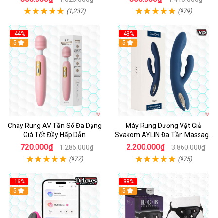
(1,237)
(979)
-44%
-43%
Hot
5
Hot
5
Chày Rung AV Tần Số Đa Dạng
Máy Rung Dương Vật Giả
Giá Tốt Đầy Hấp Dẫn
Svakom AYLIN Đa Tần Massage
Sướng
720.000₫
2.200.000₫
1.286.000₫
3.860.000₫
(977)
(975)
-16%
-38%
Hot
5
Hot
5