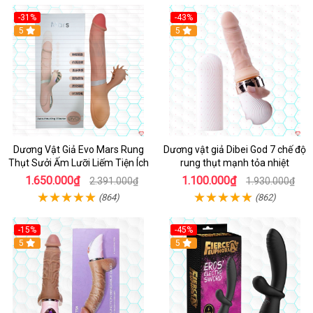
-31%
-43%
5
Hot
5
Dương Vật Giả Evo Mars Rung
Dương vật giả Dibei God 7 chế độ
Thụt Sưởi Ấm Lưỡi Liếm Tiện Ích
rung thụt mạnh tỏa nhiệt
1.650.000₫
1.100.000₫
2.391.000₫
1.930.000₫
(864)
(862)
-15%
-45%
5
5