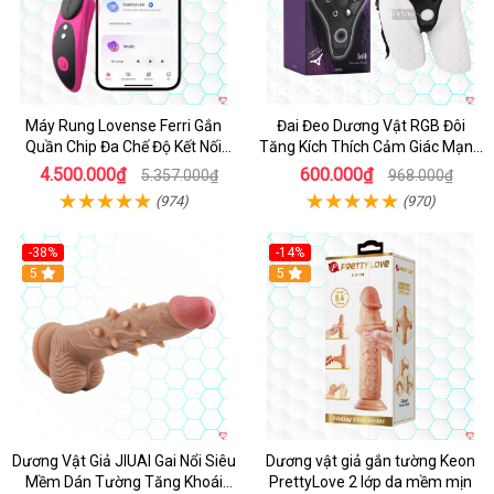
Máy Rung Lovense Ferri Gắn
Đai Đeo Dương Vật RGB Đôi
Quần Chip Đa Chế Độ Kết Nối
Tăng Kích Thích Cảm Giác Mạnh
App
Mẽ
4.500.000₫
600.000₫
5.357.000₫
968.000₫
(974)
(970)
-38%
-14%
5
5
Dương Vật Giả JIUAI Gai Nổi Siêu
Dương vật giả gắn tường Keon
Mềm Dán Tường Tăng Khoái
PrettyLove 2 lớp da mềm mịn