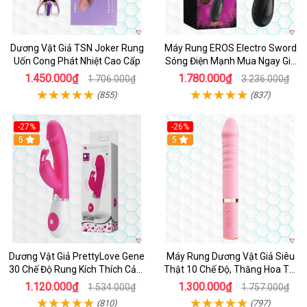
Dương Vật Giả TSN Joker Rung
Máy Rung EROS Electro Sword
Uốn Cong Phát Nhiệt Cao Cấp
Sóng Điện Mạnh Mua Ngay Giá
Tốt
1.450.000₫
1.780.000₫
1.706.000₫
3.236.000₫
(855)
(837)
-27%
-26%
Hot
5
Hot
5
Dương Vật Giả PrettyLove Gene
Máy Rung Dương Vật Giả Siêu
30 Chế Độ Rung Kích Thích Cảm
Thật 10 Chế Độ, Thăng Hoa Tối
Biến Âm Thanh
Ưu
1.120.000₫
1.300.000₫
1.534.000₫
1.757.000₫
(810)
(797)