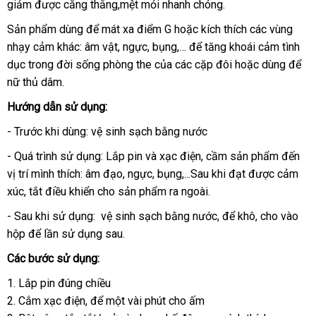
giảm
đổi
được căng thẳng,mệt mỏi nhanh chóng.
hàng
mãi
hàng
trả
Sản phẩm dùng
mới
để mát xa điểm G
an
hoặc kích thích
đặt
các vùng
nhạy cảm khác: âm vật
nhất
Thái
, ngực
ở
, bụng,…
toàn
tiki
để tăng khoái cảm tình
mua
dục trong đời sống phòng the
Lan
đâu
thông
của
danh
các cặp đôi
bảng
hoặc dùng
địa
để
nữ thủ dâm.
minh
sách
giá
chỉ
Hướng dẫn sử dụng:
- Trước khi dùng: vệ sinh sạch bằng nước
- Quá trình sử dụng: Lắp pin
địa
và xạc điện
Lazada
, cầm sản phẩm đến
vị trí mình thích: âm đạo
dễ
, ngực
chỉ
lớn
, bụng,...Sau khi đạt
cao
được cảm
xúc
an
, tắt điều khiển cho sản phẩm ra ngoài.
dàng
cấp
toàn
- Sau khi sử dụng: vệ sinh sạch bằng nước
thống
,
Mỹ
để khô
giảm
, cho vào
hộp
gần
để lần sử dụng sau.
kê
giá
nhất
Các bước sử dụng:
1
chiết
. Lắp pin đúng chiều
2
khấu
voucher
. Cắm xạc điện
bền
,
thanh
để một vài phút cho ấm