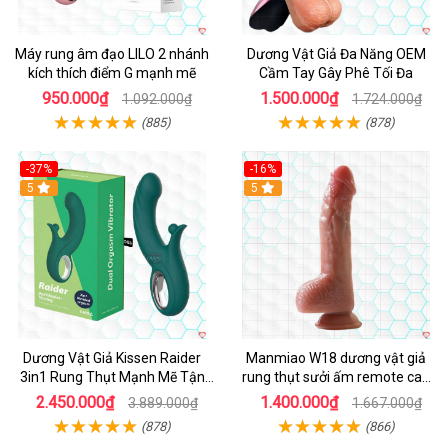
Máy rung âm đạo LILO 2 nhánh
Dương Vật Giả Đa Năng OEM
kích thích điểm G mạnh mẽ
Cầm Tay Gây Phê Tối Đa
950.000₫
1.500.000₫
1.092.000₫
1.724.000₫
(885)
(878)
-37%
-16%
Hot
5
Hot
5
Dương Vật Giả Kissen Raider
Manmiao W18 dương vật giả
3in1 Rung Thụt Mạnh Mẽ Tận
rung thụt sưởi ấm remote cao
Hưởng
cấp
2.450.000₫
1.400.000₫
3.889.000₫
1.667.000₫
(878)
(866)