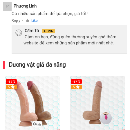
Phương Linh
P
Có nhiều sản phẩm để lựa chọn, giá tốt!
Reply
Like
●
Cẩm Tú
ADMIN
Cảm ơn bạn, đừng quên thường xuyên ghé thăm
website để xem những sản phẩm mới nhất nhé.
Dương vật giả đa năng
-39%
-37%
Hot
5
5