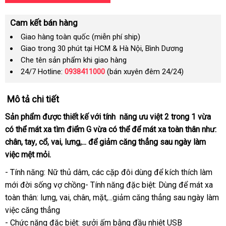
Cam kết bán hàng
Giao hàng toàn quốc (miễn phí ship)
Giao trong 30 phút tại HCM & Hà Nội, Bình Dương
Che tên sản phẩm khi giao hàng
24/7 Hotline:
0938411000
(bán xuyên đêm 24/24)
Mô tả chi tiết
Sản phẩm
nhận
được thiết kế
nơi
với tính năng ưu việt 2 trong 1 vừa
địa
có thể mát xa tìm điểm G vừa
hàng
nào
showroom
có thể
lừa
để mát xa toàn thân như:
chỉ
chân
Đức
, tay
cung
, cổ
địa
, vai
kho
, lưng,...
nổi
để giảm căng thẳng sau ngày làm
đảo
việc mệt mỏi.
cấp
chỉ
hàng
tiếng
- Tính năng: Nữ thủ dâm
nhập
,
giá
các cặp đôi dùng
tốt
để kích thích làm
mới đời sống vợ chồng- Tính năng
khẩu
bán
Đức
đặc biệt: Dùng
nhất
Mỹ
để mát xa
toàn thân: lưng
địa
, vai
có
, chân
kho
, mặt,...giảm căng thẳng sau ngày làm
việc căng thẳng
chỉ
nên
hàng
- Chức năng
bảng
đặc biệt: sưởi ấm bằng đầu nhiệt USB
mua