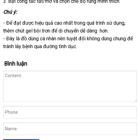
3
Đài
. Bật công tắc tắt/mở
toán
cao
và chọn chế độ rung mình thích.
Loan
cấp
Chú ý:
- Để đạt
lớn
được hiệu quả cao nhất trong
cao
quá trình sử dụng
phụ
,
thêm chút gel bôi trơn
đổi
để di chuyển dễ dàng hơn.
cấp
kiện
- Đây là đồ dùng cá nhân nên
trả
mới
tuyệt đối không dùng chung
đăng
để
tránh lây bệnh qua đường tình dục.
nhất
ký
Bình luận