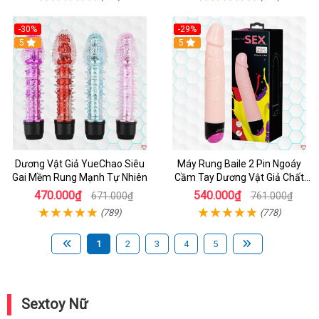
-30%
-29%
Hot
5
Hot
5
Dương Vật Giả YueChao Siêu
Máy Rung Baile 2 Pin Ngoáy
Gai Mềm Rung Mạnh Tự Nhiên
Cầm Tay Dương Vật Giả Chất
Lượng
470.000₫
540.000₫
671.000₫
761.000₫
(789)
(778)
1
2
3
4
5
Sextoy Nữ