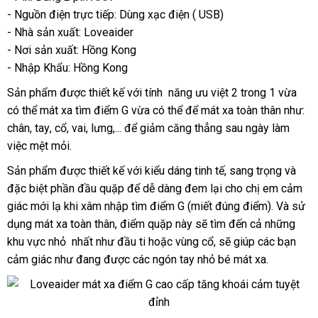
- Nguồn điện trực tiếp: Dùng xạc điện ( USB)
- Nhà sản xuất: Loveaider
- Nơi sản xuất: Hồng Kong
- Nhập Khẩu: Hồng Kong
Sản phẩm
nhận
được thiết kế
theo
với tính năng ưu việt 2 trong 1 vừa
đẹp
có thể mát xa tìm điểm G vừa
hàng
yêu
nội
có thể
Hàn
để mát xa toàn thân như:
chân
ăn
, tay
bảo
, cổ
địa
, vai
hàng
, lưng,...
sửa
để giảm căng thẳng sau ngày làm
cầu
địa
Quốc
việc mệt mỏi.
trộm
hành
chỉ
nhái
chữa
Sản phẩm
sản
được thiết kế
chợ
với kiểu dáng tinh tế
mới
, sang trọng
bỏ
và
mua
đặc biệt phần đầu quặp
xuất
showroom
để dễ dàng đem lại cho chị em cảm
nhất
sỉ
hàn
giác mới lạ khi xâm nhập tìm điểm G (miết đúng điểm)
cao
. Và sử
dụng mát xa toàn thân
so
, điểm quặp này
ở
sẽ tìm đến cả
đăng
những
cấp
khu vực nhỏ nhất như đầu ti
sánh
nhập
hoặc vùng cổ
đâu
to
,
dễ
sẽ giúp
Pháp
các bạn
ký
cảm giác như đang
thảo
được
chất
các ngón tay nhỏ bé mát xa.
khẩu
dàng
luận
lượng