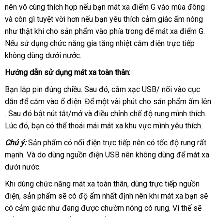
nên vô cùng thích hợp
đại
nếu bạn mát xa điểm G vào mùa đông
nên
dàng
tín
hàn
và còn gì tuyệt vời hơn
lý
nơi
nếu bạn yêu thích cảm giác ấm nóng
chọn
nhá
như thật khi cho sản phẩm vào phía trong
nào
đổi
để mát xa điểm G
tự
.
Tru
Nếu sử dụng chức năng gia tăng nhiệt cắm điện trực tiếp
trả
độn
Qu
không dùng dưới nước.
Hướng dẫn sử dụng mát xa toàn thân:
Bạn lắp pin đúng chiều
đấu
. Sau đó
nhận
, cắm xạc USB/ nối vào cục
dẫn
tiết
để cắm vào ổ điện
giá
chất
. Để một vài phút cho sản phẩm ấm lên
hàng
hướng
. Sau đó bật nút tắt/mở
kiệm
lượng
phản
và điều chỉnh chế độ rung mình thích
lớn
.
dẫn
Lúc đó
cũ
, bạn
cung
có thể thoái mái mát xa khu vực mình yêu thích
hồi
Đài
.
cấp
Loa
Chú ý:
Sản phẩm có nối điện trực tiếp nên có tốc độ rung
đánh
rất
mạnh
vận
. Và do dùng nguồn điện USB nên không dùng
tốt
để mát xa
giá
dưới nước.
chuyển
nhất
dịch
Khi dùng chức năng mát xa toàn thân
tiết
, dùng trực tiếp nguồn
vụ
điện
tận
, sản phẩm
kiểm
sẽ có độ ấm nhất định nên khi mát xa bạn
kiệm
khuy
sẽ
có cảm giác như đang
nơi
tra
giao
được chườm nóng có rung
khuyến
. Vì thế
nhận
sẽ
mãi