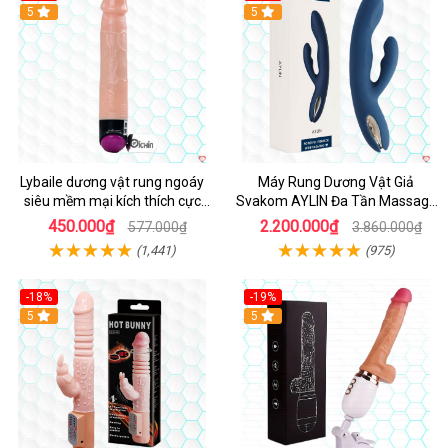
Hot
5
Hot
5
Lybaile dương vật rung ngoáy
Máy Rung Dương Vật Giả
siêu mềm mại kích thích cực
Svakom AYLIN Đa Tần Massage
mạnh
Sướng
450.000₫
2.200.000₫
577.000₫
3.860.000₫
(1,441)
(975)
-18%
-19%
Hot
5
Hot
5