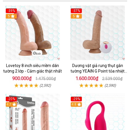
-39%
-37%
Hot
5
5
Lovetoy 8 inch siêu mềm dán
Dương vật giả rung thụt gắn
tường 2 lớp - Cảm giác thật nhất
tường YEAIN G Point tỏa nhiệt
điều khiển từ xa
900.000₫
1.600.000₫
1.475.000₫
2.539.000₫
(2,592)
(2,590)
-20%
-29%
Hot
4.7
Hot
4.8