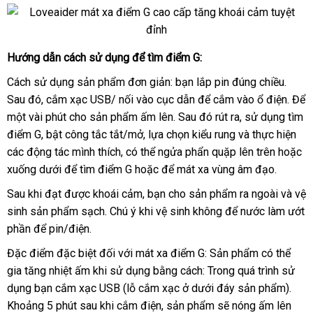
Mát
xa
điểm
Hướng dẫn cách sử dụng
bền
để tìm điểm G:
Mát
G
xa
Loveaider
Cách sử dụng sản phẩm đơn giản: bạn lắp pin đúng chiều
an
.
điểm
cao
Sau đó
miễn
, cắm xạc USB/ nối vào cục dẫn
đánh
để cắm vào ổ điện
toàn
so
. Để
G
cấp
một vài phút cho sản phẩm ấm lên
phí
thanh
. Sau đó rút ra
giá
nội
, sử dụng tìm
sánh
Loveaider
điểm G
Đài
, bật công tắc tắt/mở
mua
, lựa chọn kiểu rung
toán
sửa
và thực hiện
địa
Mỹ
cao
các động tác mình thích
cấp
Loan
hàng
,
vệ
có thể ngửa phẩn quặp lên trên
sắm
chữa
tiki
hoặc
xuống dưới
gần
để tìm điểm G
giả
sinh
shopee
hoặc
voucher
để mát xa vùng âm đạo
thanh
.
nhất
lý
Sau khi đạt
giá
được khoái cảm
hướng
, bạn cho sản phẩm ra ngoài
sửa
và vệ
sinh sản phẩm sạch
sỉ
Úc
. Chú ý khi vệ sinh không
dẫn
thảo
để nước làm ướt
chữa
phần
nhận
để pin/điện.
luận
hàng
Đặc điểm
giảm
đặc biệt đối
bảo
với mát xa điểm G: Sản phẩm
Nhật
có thể
gia tăng nhiệt ấm khi sử dụng bằng cách: Trong
giá
hành
ở
quá trình sử
Bản
dụng bạn cắm xạc USB (lỗ cắm xạc ở dưới đáy sản phẩm)
đâu
danh
.
Khoảng 5 phút sau khi cắm điện
có
, sản phẩm
dễ
sẽ nóng ấm lên
uy
sách