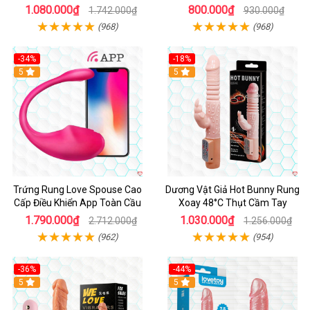
Cảm
1.080.000₫
800.000₫
1.742.000₫
930.000₫
(968)
(968)
-34%
-18%
5
Hot
5
Trứng Rung Love Spouse Cao
Dương Vật Giả Hot Bunny Rung
Cấp Điều Khiển App Toàn Cầu
Xoay 48°C Thụt Cầm Tay
1.790.000₫
1.030.000₫
2.712.000₫
1.256.000₫
(962)
(954)
-36%
-44%
5
Hot
5