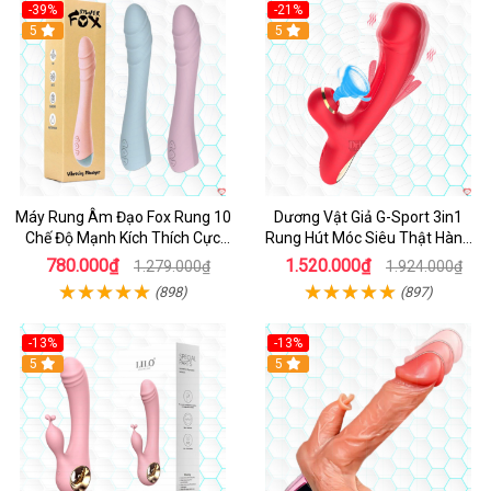
-39%
-21%
Hot
5
Hot
5
Máy Rung Âm Đạo Fox Rung 10
Dương Vật Giả G-Sport 3in1
Chế Độ Mạnh Kích Thích Cực
Rung Hút Móc Siêu Thật Hàng
Sướng
Hot
780.000₫
1.520.000₫
1.279.000₫
1.924.000₫
(898)
(897)
-13%
-13%
Hot
5
Hot
5