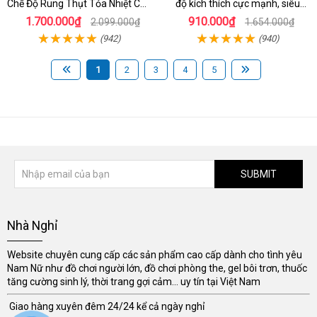
Chế Độ Rung Thụt Tỏa Nhiệt Cao
độ kích thích cực mạnh, siêu
Cấp
sướng
1.700.000₫
910.000₫
2.099.000₫
1.654.000₫
(942)
(940)
1
2
3
4
5
SUBMIT
Nhà Nghỉ
Website chuyên cung cấp các sản phẩm cao cấp dành cho tình yêu
Nam Nữ như đồ chơi người lớn, đồ chơi phòng the, gel bôi trơn, thuốc
tăng cường sinh lý, thời trang gợi cảm... uy tín tại Việt Nam
Giao hàng xuyên đêm 24/24 kể cả ngày nghỉ