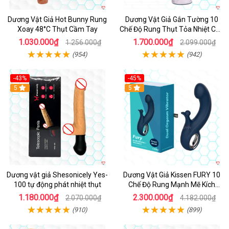
Dương Vật Giả Hot Bunny Rung
Dương Vật Giả Gắn Tường 10
Xoay 48°C Thụt Cầm Tay
Chế Độ Rung Thụt Tỏa Nhiệt Cao
Cấp
1.030.000₫
1.700.000₫
1.256.000₫
2.099.000₫
(954)
(942)
-43%
-45%
5
Hot
5
Dương vật giả Shesonicely Yes-
Dương Vật Giả Kissen FURY 10
100 tự động phát nhiệt thụt
Chế Độ Rung Mạnh Mẽ Kích
Thích
1.180.000₫
2.300.000₫
2.070.000₫
4.182.000₫
(910)
(899)