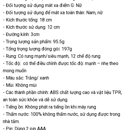
- Đối tượng sử dụng mát xa điểm G: Nữ
giá
- Đối tượng sử dụng
siêu
để mát xa toàn thân: Nam
mua
, nữ
- Kích thước tổng: 18 cm
thị
sắm
- Kích thước sử dụng: 12 cm
- Đường kính: 3cm
- Trọng lượng sản phẩm: 95.5g
- Tổng trọng lượng đóng gói: 197g
- Rung: Có rung mạnh/siêu mạnh
chính
, 12 chế độ rung
- Tốc độ:
hướng
có thể điều chỉnh
báo
được tốc độ: mạnh – nhẹ theo
hãng
chợ
mong muốn
dẫn
giá
- Màu sắc: Trắng/ xanh
- Mùi: Không mùi
- Các thành phần chính: ABS chất lượng cao
link
và vật liệu TPR
đã
,
an toàn sức khỏe
sử
và dễ sử dụng.
web
qua
- Tiếng ồn: Không phát ra tiếng ồn khi máy rung
dụng
sử
- Thấm nước: 100% không thấm nước
đấu
, sử dụng
to
được trong
dụn
nhà tắm.
giá
- Pin: Dùng 2 pin AAA