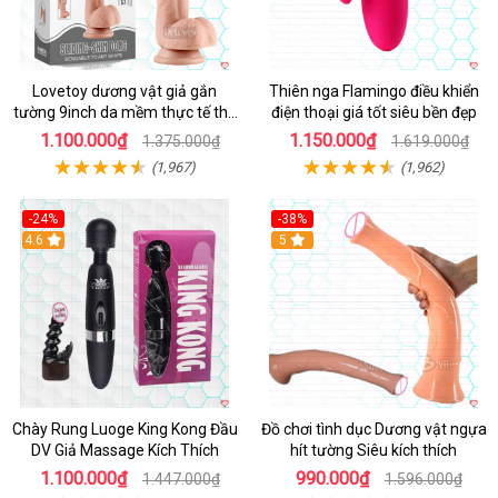
Lovetoy dương vật giả gắn
Thiên nga Flamingo điều khiển
tường 9inch da mềm thực tế thú
điện thoại giá tốt siêu bền đẹp
vị
1.100.000₫
1.150.000₫
1.375.000₫
1.619.000₫
(1,967)
(1,962)
-24%
-38%
4.6
Hot
5
Chày Rung Luoge King Kong Đầu
Đồ chơi tình dục Dương vật ngựa
DV Giả Massage Kích Thích
hít tường Siêu kích thích
1.100.000₫
990.000₫
1.447.000₫
1.596.000₫