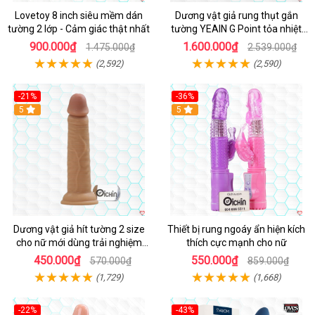
Lovetoy 8 inch siêu mềm dán
Dương vật giả rung thụt gắn
tường 2 lớp - Cảm giác thật nhất
tường YEAIN G Point tỏa nhiệt
điều khiển từ xa
900.000₫
1.600.000₫
1.475.000₫
2.539.000₫
(2,592)
(2,590)
-21%
-36%
Hot
5
Hot
5
Dương vật giả hít tường 2 size
Thiết bị rung ngoáy ẩn hiện kích
cho nữ mới dùng trải nghiệm
thích cực mạnh cho nữ
thật
450.000₫
550.000₫
570.000₫
859.000₫
(1,729)
(1,668)
-22%
-43%