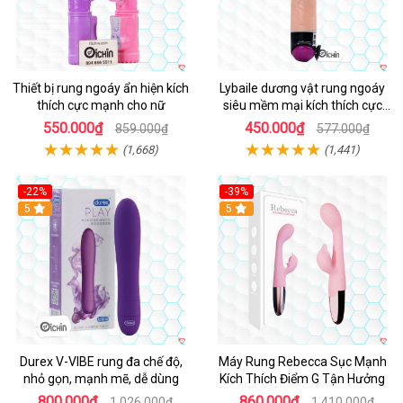
Thiết bị rung ngoáy ẩn hiện kích
Lybaile dương vật rung ngoáy
thích cực mạnh cho nữ
siêu mềm mại kích thích cực
mạnh
550.000₫
450.000₫
859.000₫
577.000₫
(1,668)
(1,441)
-22%
-39%
Hot
5
Hot
5
Durex V-VIBE rung đa chế độ,
Máy Rung Rebecca Sục Mạnh
nhỏ gọn, mạnh mẽ, dễ dùng
Kích Thích Điểm G Tận Hưởng
800.000₫
860.000₫
1.026.000₫
1.410.000₫