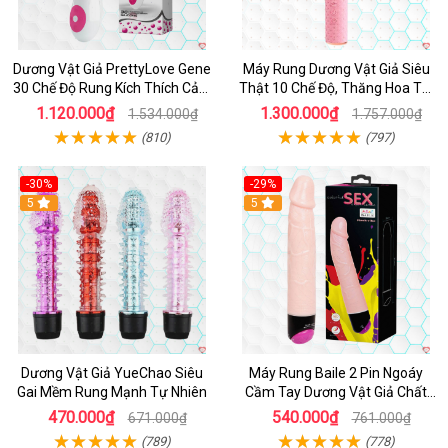
Dương Vật Giả PrettyLove Gene
Máy Rung Dương Vật Giả Siêu
30 Chế Độ Rung Kích Thích Cảm
Thật 10 Chế Độ, Thăng Hoa Tối
Biến Âm Thanh
Ưu
1.120.000₫
1.300.000₫
1.534.000₫
1.757.000₫
(810)
(797)
-30%
-29%
Hot
5
Hot
5
Dương Vật Giả YueChao Siêu
Máy Rung Baile 2 Pin Ngoáy
Gai Mềm Rung Mạnh Tự Nhiên
Cầm Tay Dương Vật Giả Chất
Lượng
470.000₫
540.000₫
671.000₫
761.000₫
(789)
(778)