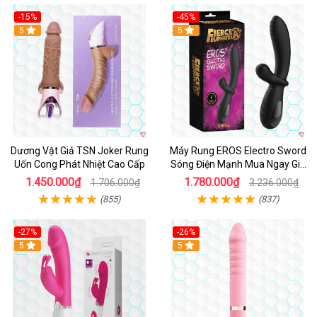
-15%
-45%
5
5
Dương Vật Giả TSN Joker Rung
Máy Rung EROS Electro Sword
Uốn Cong Phát Nhiệt Cao Cấp
Sóng Điện Mạnh Mua Ngay Giá
Tốt
1.450.000₫
1.780.000₫
1.706.000₫
3.236.000₫
(855)
(837)
-27%
-26%
Hot
5
Hot
5