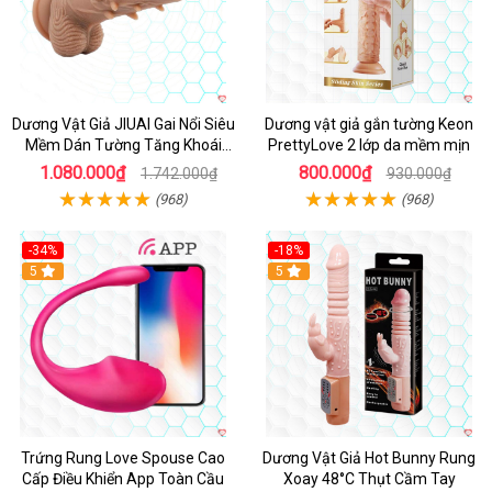
Dương Vật Giả JIUAI Gai Nổi Siêu
Dương vật giả gắn tường Keon
Mềm Dán Tường Tăng Khoái
PrettyLove 2 lớp da mềm mịn
Cảm
1.080.000₫
800.000₫
1.742.000₫
930.000₫
(968)
(968)
-34%
-18%
5
Hot
5
Trứng Rung Love Spouse Cao
Dương Vật Giả Hot Bunny Rung
Cấp Điều Khiển App Toàn Cầu
Xoay 48°C Thụt Cầm Tay