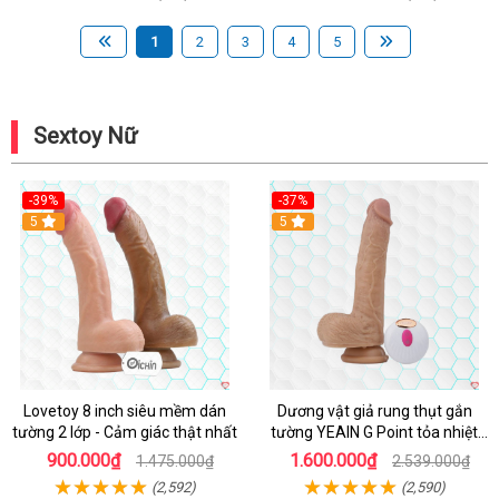
1
2
3
4
5
Sextoy Nữ
-39%
-37%
Hot
5
5
Lovetoy 8 inch siêu mềm dán
Dương vật giả rung thụt gắn
tường 2 lớp - Cảm giác thật nhất
tường YEAIN G Point tỏa nhiệt
điều khiển từ xa
900.000₫
1.600.000₫
1.475.000₫
2.539.000₫
(2,592)
(2,590)