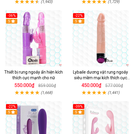
(1,943)
(1,729)
-36%
-22%
Hot
5
Hot
5
Thiết bị rung ngoáy ẩn hiện kích
Lybaile dương vật rung ngoáy
thích cực mạnh cho nữ
siêu mềm mại kích thích cực
mạnh
550.000₫
450.000₫
859.000₫
577.000₫
(1,668)
(1,441)
-22%
-39%
Hot
5
Hot
5