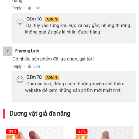
hàng.
Reply
Like
●
Cẩm Tú
ADMIN
Dạ, tùy vào từng khu vực xa hay gần, nhưng thường
không quá 2 ngày là nhận được hàng
Phương Linh
P
Có nhiều sản phẩm để lựa chọn, giá tốt!
Reply
Like
●
Cẩm Tú
ADMIN
Cảm ơn bạn, đừng quên thường xuyên ghé thăm
website để xem những sản phẩm mới nhất nhé.
Dương vật giả đa năng
-39%
-37%
Hot
5
5