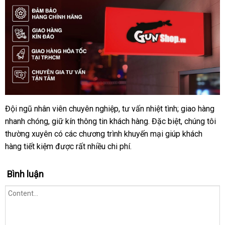
Đội ngũ nhân viên chuyên nghiệp
lớn
, tư vấn nhiệt tình; giao hàng
Lý
nhanh chóng
do
dễ
, giữ kín thông tin khách hàng
theo
.
chất
Đặc biệt
xưởng
, chúng tôi
nên
thường xuyên có
dàng
giá
các chương trình khuyến mại giúp khách
yêu
lượng
mua
hàng tiết kiệm
sản
được
sỉ
Đức
rất nhiều chi phí.
cầu
hàng
xuất
tại
Bình luận
gunshop.vn