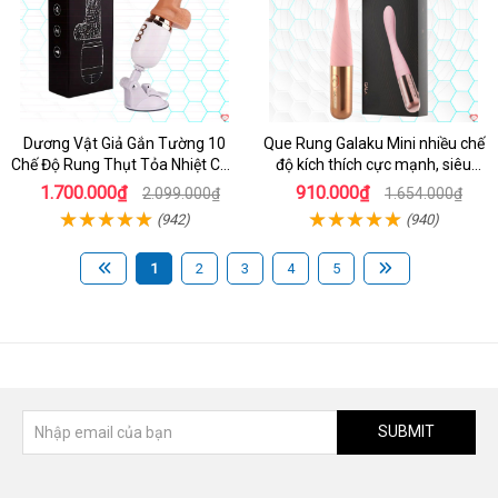
Dương Vật Giả Gắn Tường 10
Que Rung Galaku Mini nhiều chế
Chế Độ Rung Thụt Tỏa Nhiệt Cao
độ kích thích cực mạnh, siêu
Cấp
sướng
1.700.000₫
910.000₫
2.099.000₫
1.654.000₫
(942)
(940)
1
2
3
4
5
SUBMIT