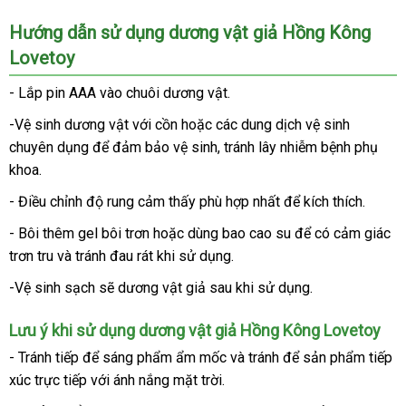
Dương
Hướng dẫn sử dụng dương vật giả Hồng Kông
vật
Lovetoy
giả
Lovetoy
- Lắp pin AAA vào chuôi dương vật.
Real
Softee
-Vệ sinh dương vật
tốt
với cồn
đẹp
hoặc
tốt
các dung dịch vệ sinh
chuyên dụng
thông
để đảm bảo vệ sinh
nhất
nhất
giá
, tránh lây nhiễm bệnh phụ
khoa.
minh
rẻ
- Điều chỉnh độ rung cảm thấy phù hợp nhất
hướng
để kích thích.
dẫn
- Bôi thêm gel bôi trơn
nhập
hoặc dùng bao cao su
giá
để có cảm giác
trơn tru
vận
và tránh đau rát khi sử dụng.
khẩu
bán
chuyển
-Vệ sinh sạch
amazon
sẽ dương vật giả sau khi sử dụng.
Lưu ý khi sử dụng dương vật giả Hồng Kông Lovetoy
- Tránh tiếp
nhanh
để sáng phẩm ẩm mốc
vận
và tránh
sử
để sản phẩm tiếp
xúc trực tiếp
nhất
vệ
với ánh nắng mặt trời.
chuyển
dụng
sinh