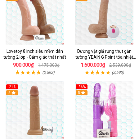
Lovetoy 8 inch siêu mềm dán
Dương vật giả rung thụt gắn
tường 2 lớp - Cảm giác thật nhất
tường YEAIN G Point tỏa nhiệt
điều khiển từ xa
900.000₫
1.600.000₫
1.475.000₫
2.539.000₫
(2,592)
(2,590)
-21%
-36%
Hot
5
Hot
5