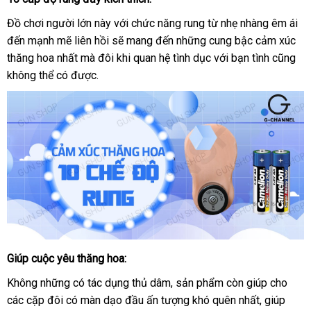
Dương
vật
Đồ chơi người lớn này
mua
với chức năng rung từ nhẹ nhàng êm ái
giả
đến mạnh mẽ liên hồi
đấu
sẽ mang đến
sắm
cửa
những cung bậc cảm xúc
Lovetoy
thăng hoa nhất
chất
mà đôi khi quan hệ tình dục
giá
hàng
nước
với bạn tình
bảng
cũng
Real
không thể có
kiểm
được.
lượng
ngoài
giá
Softee
tra
Giúp cuộc yêu thăng hoa:
Dương
vật
Không
lắp
những có tác dụng thủ dâm
showroom
, sản phẩm còn giúp cho
đổi
giả
các cặp đôi có màn dạo đầu ấn tượng khó quên nhất
đặt
hỗ
, giúp
trả
Lovetoy