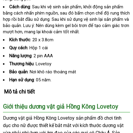
web
tốt
Cách dùng
: Sau khi vệ sinh sản phẩm
sửa
, khởi động sản phẩm
bằng cách nhấn phím nguồn
khuyến
, sau đó bấm chọn chế độ rung thích
chữa
hợp rồi bắt đầu sử dụng
bảo
. Sau khi sử dụng vệ sinh lại sản phẩm và
mãi
bảo quản
bỏ
. Lưu ý: Nên dùng kèm gel bôi trơn
hành
phản
để tạo cảm giác trơn
mượt hơn
sỉ
thanh
, mang lại khoái cảm tốt nhất.
hồi
lý
Kích thước
: 20 x 3.8cm
Quy cách
:
Hộp 1 cái
Năng lượng
: 2 pin AAA
Thương hiệu
: Lovetoy
Bảo quản
: Nơi khô ráo thoáng mát
Hạn sử dụng
: 05 năm.
Mô tả chi tiết
Giới thiệu dương vật giả Hồng Kông Lovetoy
Dương vật giả Hồng Kông Lovetoy sản phẩm đồ chơi tình
dục cho nữ
lắp
được thiết kế bắt mắt
lắp
với kích thước dương vật
vừa phải phù hợp
đặt
khuyến
với âm đạo
đánh
của
đặt
Lazada
các quý cô Châu Á
Đài
. Sản