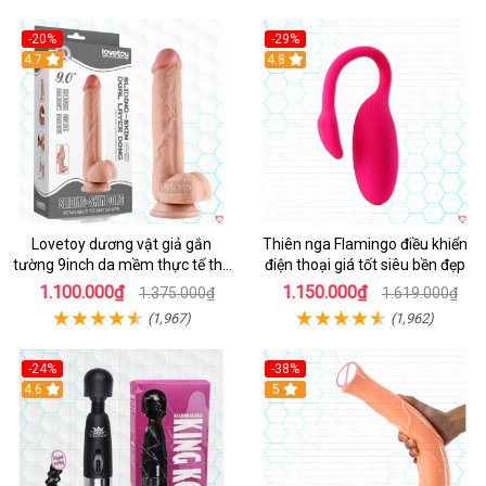
-20%
-29%
Hot
4.7
Hot
4.8
Lovetoy dương vật giả gắn
Thiên nga Flamingo điều khiển
tường 9inch da mềm thực tế thú
điện thoại giá tốt siêu bền đẹp
vị
1.100.000₫
1.150.000₫
1.375.000₫
1.619.000₫
(1,967)
(1,962)
-24%
-38%
4.6
Hot
5