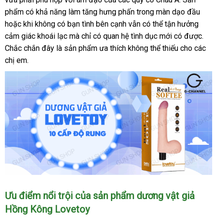
phẩm có khả năng làm tăng hưng phấn trong màn dạo đầu
mãi
giá
Loan
sho
hoặc khi không có bạn tình bên cạnh
voucher
vẫn
lừa
có thể tận hưởng
cảm giác khoái lạc
rẻ
mà chỉ có quan hệ tình dục mới có
đảo
giảm
được
hướ
.
địa
Chắc chắn đây là sản phẩm ưa thích không thể thiếu cho
nhất
giá
bền
các
dẫn
chỉ
chị em.
Dương
Ưu điểm nổi trội
báo
của sản phẩm dương vật giả
vật
Hồng Kông Lovetoy
giá
giả