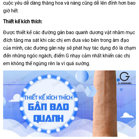
cuộc yêu dễ dàng thăng hoa
chất
và nàng
nhận
cũng dễ lên đỉnh hơn bao
trợ
Real
giờ hết.
lượng
xét
Softee
Thiết kế kích thích:
Được thiết kế
cung
các đường gân bao quanh dương vật
nhanh
nhằm mục
đích tăng ma sát khi
cấp
cũ
các chị em đưa vào bên trong âm đạo
nhất
vận
của mình
giá
,
sửa
các đường gân này
giá
sẽ phát huy tác dụng đó là chạm
chuy
đến
nhập
những ngóc ngách
bán
chữa
siêu
, điểm G nhạy cảm nhất khiến
bán
trung
các chị
em không thể ngừng rên la vì
khẩu
thị
thống
quá sướng.
tâm
kê