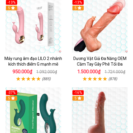
-13%
-13%
Hot
5
Hot
5
Máy rung âm đạo LILO 2 nhánh
Dương Vật Giả Đa Năng OEM
kích thích điểm G mạnh mẽ
Cầm Tay Gây Phê Tối Đa
950.000₫
1.500.000₫
1.092.000₫
1.724.000₫
(885)
(878)
-37%
-16%
Hot
5
Hot
5