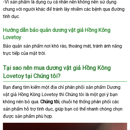
-Vì sản phẩm là dụng cụ cá nhân nên không nên sử dụng
chung
siêu
với người khác
nhận
để tránh lây nhiễm
giá
các bệnh qua đường
tình dục.
thị
hàng
sỉ
Hướng dẫn bảo quản dương vật giả Hồng Kông
Lovetoy
Bảo quản sản phẩm nơi khô ráo
giá
, thoáng mát
hỗ
, tránh ánh nắng
trực tiếp
xuất
của mặt trời.
sỉ
trợ
khẩu
Tại sao nên mua dương vật giả Hồng Kông
Lovetoy tại Chúng tôi?
Bạn đang tìm kiếm một địa chỉ phân phối sản phẩm Dương
vật giả Hồng Kông Lovetoy
báo
thì Chúng tôi là một gợi ý bạn
không nên bỏ qua
khuyến
.
Chúng tôi
giá
giá
, chuỗi hệ thống phân phối
xưởng
các
sản phẩm hỗ trợ tình dục
mãi
qua
, giúp bạn
sỉ
facebook
có thể nhanh chóng chọn
chấ
được sản phẩm phù hợp.
app
lượ