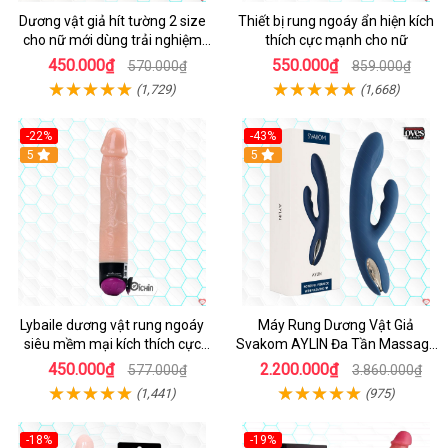
Dương vật giả hít tường 2 size
Thiết bị rung ngoáy ẩn hiện kích
cho nữ mới dùng trải nghiệm
thích cực mạnh cho nữ
thật
450.000₫
550.000₫
570.000₫
859.000₫
(1,729)
(1,668)
-22%
-43%
Hot
5
Hot
5
Lybaile dương vật rung ngoáy
Máy Rung Dương Vật Giả
siêu mềm mại kích thích cực
Svakom AYLIN Đa Tần Massage
mạnh
Sướng
450.000₫
2.200.000₫
577.000₫
3.860.000₫
(1,441)
(975)
-18%
-19%