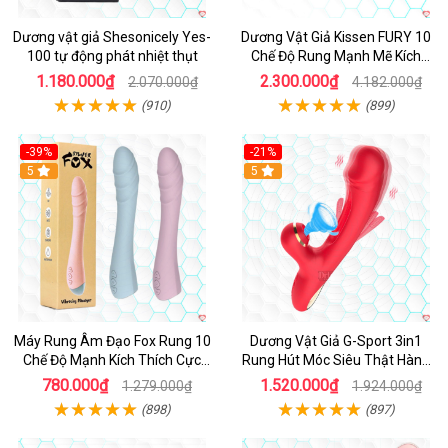
Dương vật giả Shesonicely Yes-
Dương Vật Giả Kissen FURY 10
100 tự động phát nhiệt thụt
Chế Độ Rung Mạnh Mẽ Kích
Thích
1.180.000₫
2.300.000₫
2.070.000₫
4.182.000₫
(910)
(899)
-39%
-21%
Hot
5
Hot
5
Máy Rung Âm Đạo Fox Rung 10
Dương Vật Giả G-Sport 3in1
Chế Độ Mạnh Kích Thích Cực
Rung Hút Móc Siêu Thật Hàng
Sướng
Hot
780.000₫
1.520.000₫
1.279.000₫
1.924.000₫
(898)
(897)