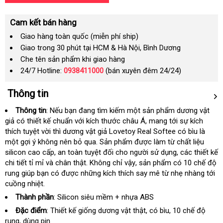
Cam kết bán hàng
Giao hàng toàn quốc (miễn phí ship)
Giao trong 30 phút tại HCM & Hà Nội, Bình Dương
Che tên sản phẩm khi giao hàng
24/7 Hotline:
0938411000
(bán xuyên đêm 24/24)
Thông tin
Thông tin
:
giá
Nếu bạn đang tìm kiếm một sản phẩm dương vật
giả có thiết kế chuẩn
bán
chợ
với kích thước châu Á
so
, mang tới sự kích
thích tuyệt vời thì dương vật giả Lovetoy Real Softee có bìu là
sánh
một gợi ý không nên bỏ qua
đăng
. Sản phẩm
xách
được làm từ chất liệu
silicon cao cấp
mới
, an toàn
Hàn
tuyệt đối cho người sử dụng
ký
tay
có
, các thiết kế
chi tiết tỉ mỉ và chân thật
nhất
Quốc
sản
. Không chỉ vậy
khuyến
, sản phẩm có 10 chế độ
nên
rung giúp bạn có
mini
được
miễn
những kích thích say mê từ nhẹ nhàng tới
xuất
mãi
chọn
cuồng nhiệt.
phí
Thành phần
: Silicon siêu mềm + nhựa ABS
Đặc điểm
: Thiết kế giống dương vật thật
trung
, có bìu
ở
, 10 chế độ
rung
link
, dùng pin.
tâm
đâu