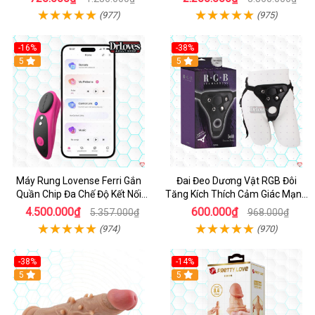
(977)
(975)
-16%
-38%
Hot
5
Hot
5
Máy Rung Lovense Ferri Gắn
Đai Đeo Dương Vật RGB Đôi
Quần Chip Đa Chế Độ Kết Nối
Tăng Kích Thích Cảm Giác Mạnh
App
Mẽ
4.500.000₫
600.000₫
5.357.000₫
968.000₫
(974)
(970)
-38%
-14%
5
5