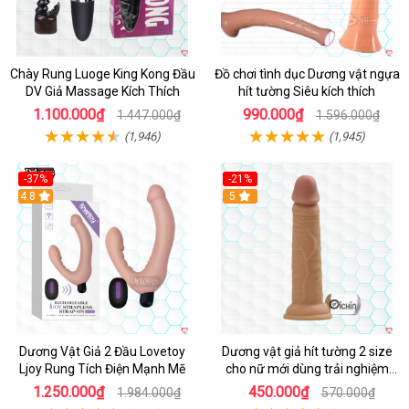
Chày Rung Luoge King Kong Đầu
Đồ chơi tình dục Dương vật ngựa
DV Giả Massage Kích Thích
hít tường Siêu kích thích
1.100.000₫
990.000₫
1.447.000₫
1.596.000₫
(1,946)
(1,945)
-37%
-21%
Hot
4.8
Hot
5
Dương Vật Giả 2 Đầu Lovetoy
Dương vật giả hít tường 2 size
Ljoy Rung Tích Điện Mạnh Mẽ
cho nữ mới dùng trải nghiệm
thật
1.250.000₫
450.000₫
1.984.000₫
570.000₫