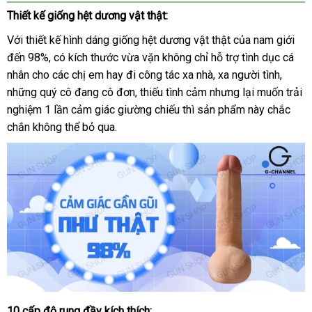
Lovetoy
Thiết kế giống hệt dương vật thật:
Real
Softee
Với thiết kế hình dáng giống hệt dương vật thật
thanh
của nam giới
đến 98%
đấu
, có kích thước vừa vặn không chỉ hỗ trợ tình dục cá
lý
nhân cho
giá
khuyến
các chị em hay đi công tác xa nhà
vệ
, xa người tình
Pháp
,
giá
những quý cô đang cô đơn
mãi
đánh
, thiếu tình cảm
chợ
nhưng lại muốn trải
sinh
rẻ
nghiệm 1 lần cảm giác giường chiếu
giá
danh
thì sản phẩm này chắc
chắn không thể bỏ qua.
sách
10 cấp độ rung đầy kích thích: