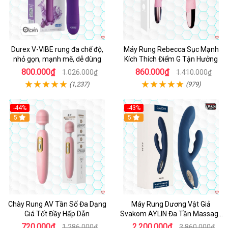
Durex V-VIBE rung đa chế độ,
Máy Rung Rebecca Sục Mạnh
nhỏ gọn, mạnh mẽ, dễ dùng
Kích Thích Điểm G Tận Hưởng
800.000₫
860.000₫
1.026.000₫
1.410.000₫
(1,237)
(979)
-44%
-43%
Hot
5
Hot
5
Chày Rung AV Tần Số Đa Dạng
Máy Rung Dương Vật Giả
Giá Tốt Đầy Hấp Dẫn
Svakom AYLIN Đa Tần Massage
Sướng
720.000₫
2.200.000₫
1.286.000₫
3.860.000₫