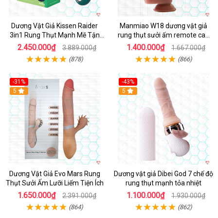
Dương Vật Giả Kissen Raider
Manmiao W18 dương vật giả
3in1 Rung Thụt Mạnh Mẽ Tận
rung thụt sưởi ấm remote cao
Hưởng
cấp
2.450.000₫
1.400.000₫
3.889.000₫
1.667.000₫
(878)
(866)
-31%
-43%
5
Hot
5
Dương Vật Giả Evo Mars Rung
Dương vật giả Dibei God 7 chế độ
Thụt Sưởi Ấm Lưỡi Liếm Tiện Ích
rung thụt mạnh tỏa nhiệt
1.650.000₫
1.100.000₫
2.391.000₫
1.930.000₫
(864)
(862)