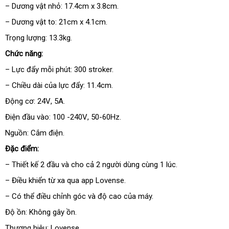
– Dương vật nhỏ: 17.4cm x 3.8cm.
– Dương vật to: 21cm x 4.1cm.
Trọng lượng: 13.3kg.
Chức năng:
– Lực đẩy mỗi phút: 300 stroker.
– Chiều dài
đặt
của lực đẩy: 11.4cm.
hàng
Động cơ: 24V
xuất
, 5A.
khẩu
Điện đầu vào: 100 -240V
thế
, 50-60Hz.
giới
Nguồn: Cắm điện.
Đặc điểm:
– Thiết kế 2 đầu
kho
và cho cả 2 người dùng cùng 1 lúc.
hàng
– Điều khiển từ xa qua app Lovense.
– Có thể điều chỉnh góc
lớn
và độ cao
kiểm
của máy.
tra
Độ ồn: Không gây ồn.
Thương hiệu: Lovense.