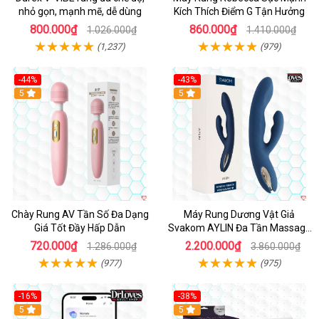
nhỏ gọn, mạnh mẽ, dễ dùng
Kích Thích Điểm G Tận Hưởng
800.000₫
860.000₫
1.026.000₫
1.410.000₫
(1,237)
(979)
-44%
-43%
Hot
5
Hot
5
Chày Rung AV Tần Số Đa Dạng
Máy Rung Dương Vật Giả
Giá Tốt Đầy Hấp Dẫn
Svakom AYLIN Đa Tần Massage
Sướng
720.000₫
2.200.000₫
1.286.000₫
3.860.000₫
(977)
(975)
-16%
-38%
Hot
5
Hot
5