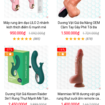
Máy rung âm đạo LILO 2 nhánh
Dương Vật Giả Đa Năng OEM
kích thích điểm G mạnh mẽ
Cầm Tay Gây Phê Tối Đa
950.000₫
1.500.000₫
1.092.000₫
1.724.000₫
(885)
(878)
-37%
-16%
Hot
5
Hot
5
Dương Vật Giả Kissen Raider
Manmiao W18 dương vật giả
3in1 Rung Thụt Mạnh Mẽ Tận
rung thụt sưởi ấm remote cao
Hưởng
cấp
2.450.000₫
1.400.000₫
3.889.000₫
1.667.000₫