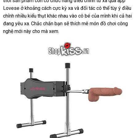
thời sản phẩm còn có chức năng điều chỉnh từ xa qua app
nhất
Lovese ở khoảng cách cực kỳ xa
nước
và đối tác
tại
có thể tùy ý điều
chỉnh nhiều kiểu thụt khác nhau vào cô bé
ngoài
mới
của mình khi cả hai
nhà
đang yêu xa
online
.
voucher
Chắc chắn bạn
Úc
sẽ thích mê món đồ chơi công
nhất
nghệ mới này cho
gần
mà xem.
nhất