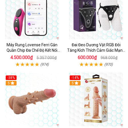
Máy Rung Lovense Ferri Gắn
Đai Đeo Dương Vật RGB Đôi
Quần Chip Đa Chế Độ Kết Nối
Tăng Kích Thích Cảm Giác Mạnh
App
Mẽ
4.500.000₫
600.000₫
5.357.000₫
968.000₫
(974)
(970)
-38%
-14%
5
5