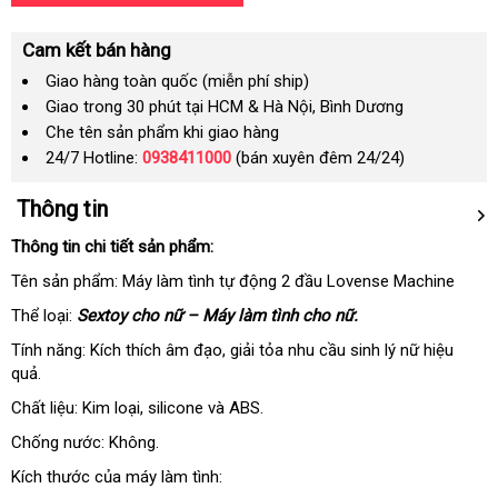
Cam kết bán hàng
Giao hàng toàn quốc (miễn phí ship)
Giao trong 30 phút tại HCM & Hà Nội, Bình Dương
Che tên sản phẩm khi giao hàng
24/7 Hotline:
0938411000
(bán xuyên đêm 24/24)
Thông tin
Thông tin chi tiết sản phẩm:
Tên sản phẩm: Máy làm tình tự động 2 đầu Lovense Machine
Thể loại:
Sextoy cho nữ – Máy làm tình cho nữ.
Tính năng: Kích thích âm đạo
nhập
, giải tỏa nhu cầu sinh lý nữ hiệu
quả.
khẩu
Chất liệu: Kim loại
giá
, silicone
đánh
và ABS.
sỉ
giá
Chống nước: Không.
Kích thước
Úc
của máy làm tình: