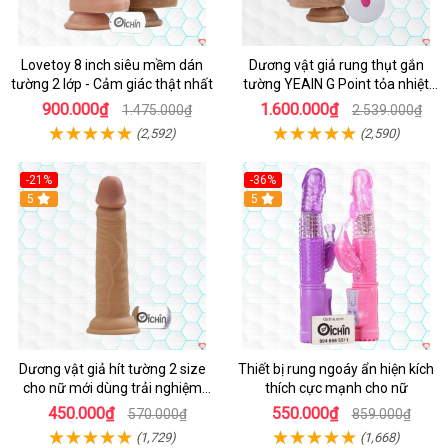
Lovetoy 8 inch siêu mềm dán
Dương vật giả rung thụt gắn
tường 2 lớp - Cảm giác thật nhất
tường YEAIN G Point tỏa nhiệt
điều khiển từ xa
900.000₫
1.600.000₫
1.475.000₫
2.539.000₫
(2,592)
(2,590)
-21%
-36%
Hot
5
Hot
5
Dương vật giả hít tường 2 size
Thiết bị rung ngoáy ẩn hiện kích
cho nữ mới dùng trải nghiệm
thích cực mạnh cho nữ
thật
450.000₫
550.000₫
570.000₫
859.000₫
(1,729)
(1,668)