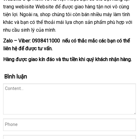
theo
trang webisite Website
phối
hướng
để
Nhật
được giao hàng tận nơi vô cùng
mãi
kiệm
ý
tiện lợi
danh
. Ngoài ra
cao
, shop chúng tôi còn bán nhiều máy làm tình
dẫn
Bản
thích
khác
dễ
và bạn
sách
nhận
có thể thoải mái lựa chọn sản phẩm phù hợp
cấp
Úc
với
nhanh
của
nhu cầu sinh lý
dàng
hàng
hàng
của mình.
nhất
chị
nhái
em
Zalo – Viber:
0938411000
Nhật
nếu có thắc mắc
siêu
các bạn
kho
có thể
khi
liên hệ
vệ
để
địa
được tư vấn.
Bản
thị
hàng
sử
sinh
chỉ
Hàng
lớn
được giao kín đáo
khuyến
và thu tiền khi quý khách nhận hàng.
dụng.
mãi
Bình luận