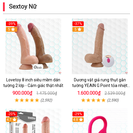
Sextoy Nữ
-39%
-37%
Hot
5
5
Lovetoy 8 inch siêu mềm dán
Dương vật giả rung thụt gắn
tường 2 lớp - Cảm giác thật nhất
tường YEAIN G Point tỏa nhiệt
điều khiển từ xa
900.000₫
1.600.000₫
1.475.000₫
2.539.000₫
(2,592)
(2,590)
-20%
-29%
Hot
4.7
Hot
4.8