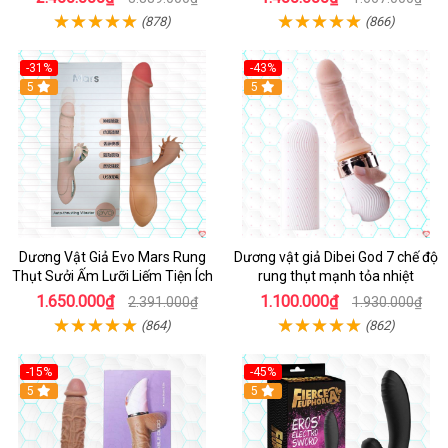
(878)
(866)
-31%
-43%
5
Hot
5
Dương Vật Giả Evo Mars Rung
Dương vật giả Dibei God 7 chế độ
Thụt Sưởi Ấm Lưỡi Liếm Tiện Ích
rung thụt mạnh tỏa nhiệt
1.650.000₫
1.100.000₫
2.391.000₫
1.930.000₫
(864)
(862)
-15%
-45%
5
5