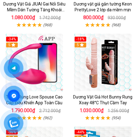
Dương Vật Giả JIUAI Gai Nổi Siêu
Dương vật giả gắn tường Keon
Mềm Dán Tường Tăng Khoái
PrettyLove 2 lớp da mềm mịn
Cảm
1.080.000₫
800.000₫
1.742.000₫
930.000₫
(968)
(968)
-34%
-18%
5
Hot
5
Trứng Rung Love Spouse Cao
Dương Vật Giả Hot Bunny Rung
Cấp Điều Khiển App Toàn Cầu
Xoay 48°C Thụt Cầm Tay
1.790.000₫
1.030.000₫
2.712.000₫
1.256.000₫
(962)
(954)
-36%
-44%