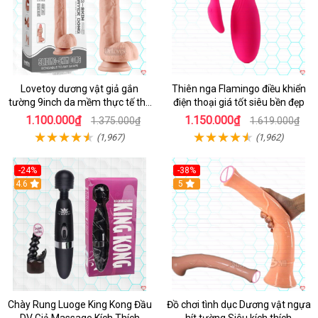
Lovetoy dương vật giả gắn
Thiên nga Flamingo điều khiển
tường 9inch da mềm thực tế thú
điện thoại giá tốt siêu bền đẹp
vị
1.100.000₫
1.150.000₫
1.375.000₫
1.619.000₫
(1,967)
(1,962)
-24%
-38%
4.6
Hot
5
Chày Rung Luoge King Kong Đầu
Đồ chơi tình dục Dương vật ngựa
DV Giả Massage Kích Thích
hít tường Siêu kích thích