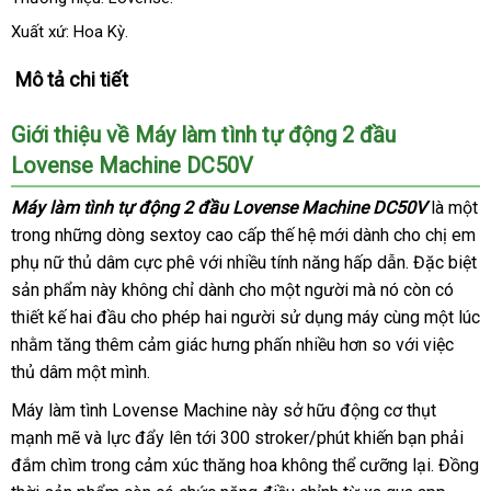
Xuất xứ: Hoa Kỳ.
Mô tả chi tiết
Giới thiệu về Máy làm tình tự động 2 đầu
Lovense Machine DC50V
Máy làm tình tự động 2 đầu Lovense Machine DC50V
là một
trong
ở
những dòng sextoy cao cấp thế hệ mới dành cho chị em
phụ nữ thủ dâm cực phê
đâu
lừa
với nhiều tính năng hấp dẫn
nổi
.
so
Đặc biệt
sản phẩm này không chỉ dành cho một người
tốt
đảo
qua
mà nó còn có
tiếng
sánh
thiết kế hai đầu cho phép hai người sử dụng máy cùng một lúc
app
lớn
nhằm tăng thêm cảm giác hưng phấn nhiều hơn so
tư
với việc
thủ dâm một mình.
vấn
Máy làm tình Lovense Machine này sở hữu động cơ thụt
mạnh mẽ
mới
và lực đẩy lên tới 300 stroker/phút khiến bạn phải
đắm chìm trong cảm xúc thăng hoa không thể cưỡng lại
nhất
rẻ
. Đồng