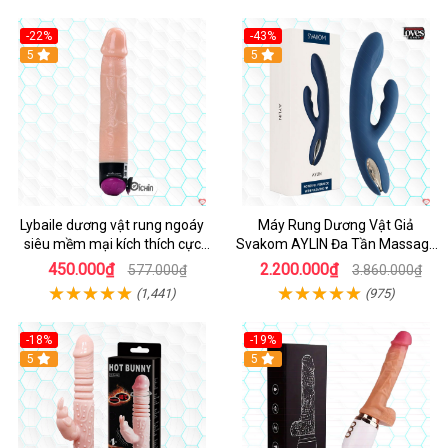
-22%
-43%
Hot
5
Hot
5
Lybaile dương vật rung ngoáy
Máy Rung Dương Vật Giả
siêu mềm mại kích thích cực
Svakom AYLIN Đa Tần Massage
mạnh
Sướng
450.000₫
2.200.000₫
577.000₫
3.860.000₫
(1,441)
(975)
-18%
-19%
Hot
5
Hot
5