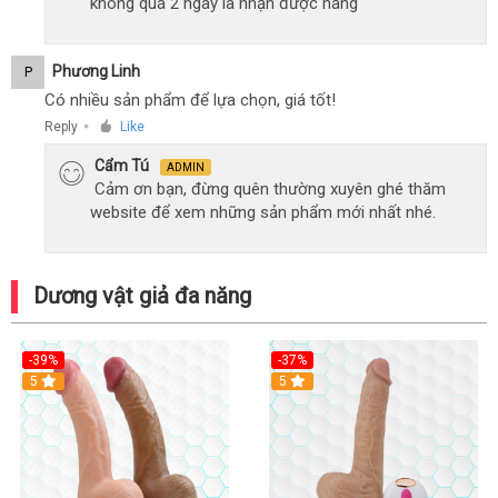
không quá 2 ngày là nhận được hàng
Phương Linh
P
Có nhiều sản phẩm để lựa chọn, giá tốt!
Reply
Like
●
Cẩm Tú
ADMIN
Cảm ơn bạn, đừng quên thường xuyên ghé thăm
website để xem những sản phẩm mới nhất nhé.
Dương vật giả đa năng
-39%
-37%
Hot
5
5