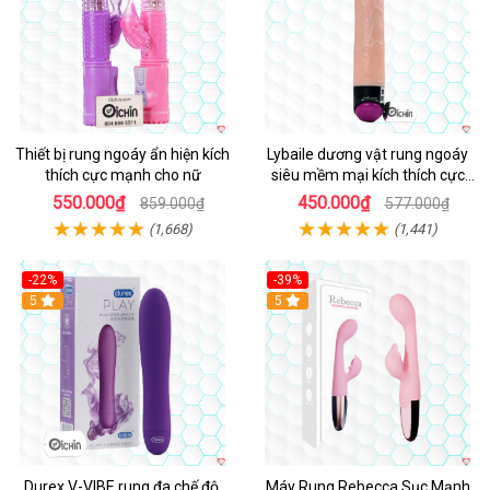
Thiết bị rung ngoáy ẩn hiện kích
Lybaile dương vật rung ngoáy
thích cực mạnh cho nữ
siêu mềm mại kích thích cực
mạnh
550.000₫
450.000₫
859.000₫
577.000₫
(1,668)
(1,441)
-22%
-39%
Hot
5
Hot
5
Durex V-VIBE rung đa chế độ,
Máy Rung Rebecca Sục Mạnh