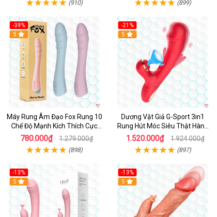
(910)
(899)
-39%
-21%
Hot
5
Hot
5
Máy Rung Âm Đạo Fox Rung 10
Dương Vật Giả G-Sport 3in1
Chế Độ Mạnh Kích Thích Cực
Rung Hút Móc Siêu Thật Hàng
Sướng
Hot
780.000₫
1.520.000₫
1.279.000₫
1.924.000₫
(898)
(897)
-13%
-13%
Hot
5
Hot
5