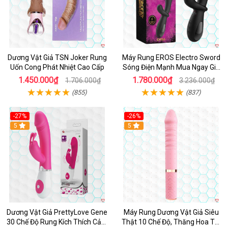
Dương Vật Giả TSN Joker Rung
Máy Rung EROS Electro Sword
Uốn Cong Phát Nhiệt Cao Cấp
Sóng Điện Mạnh Mua Ngay Giá
Tốt
1.450.000₫
1.780.000₫
1.706.000₫
3.236.000₫
(855)
(837)
-27%
-26%
Hot
5
Hot
5
Dương Vật Giả PrettyLove Gene
Máy Rung Dương Vật Giả Siêu
30 Chế Độ Rung Kích Thích Cảm
Thật 10 Chế Độ, Thăng Hoa Tối