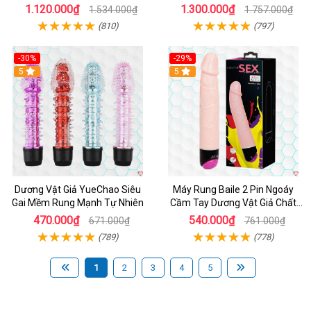
Biến Âm Thanh
Ưu
1.120.000₫
1.300.000₫
1.534.000₫
1.757.000₫
(810)
(797)
-30%
-29%
Hot
5
Hot
5
Dương Vật Giả YueChao Siêu
Máy Rung Baile 2 Pin Ngoáy
Gai Mềm Rung Mạnh Tự Nhiên
Cầm Tay Dương Vật Giả Chất
Lượng
470.000₫
540.000₫
671.000₫
761.000₫
(789)
(778)
1
2
3
4
5