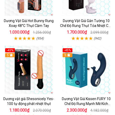
Dương Vật Giả Hot Bunny Rung
Dương Vật Giả Gắn Tường 10
Xoay 48°C Thụt Cầm Tay
Chế Độ Rung Thụt Tỏa Nhiệt Cao
Cấp
1.030.000₫
1.700.000₫
1.256.000₫
2.099.000₫
(954)
(942)
-43%
-45%
5
Hot
5
Dương vật giả Shesonicely Yes-
Dương Vật Giả Kissen FURY 10
100 tự động phát nhiệt thụt
Chế Độ Rung Mạnh Mẽ Kích
Thích
1.180.000₫
2.300.000₫
2.070.000₫
4.182.000₫