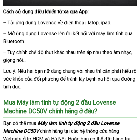
Cách sử dụng điều khiển từ xa qua App:
Máy
– Tải ứng dụng Lovense về điện thoại
làm
gần
, latop
nhập
, ipad…
tình
nhất
khẩu
– Mở ứng dụng Lovense lên rồi kết nối
nơi
với máy làm tình qua
tự
Bluetooth.
bán
động
2
– Tùy chỉnh chế độ thụt khác nhau trên áp như theo âm nhạc
chí
,
đầu
giọng nói…
hãn
Lovense
Machine
Lưu ý:
sử
Nếu hai bạn nữ dùng chung
nước
với nhau
giảm
thì cần phải hiểu rõ
DC50V
sức khỏe
dụng
lấy
của đối phương
Đài
để tránh lây bệnh xã hội qua đường
ngoài
giá
có
có
tình dục.
hàng
Loan
nên
thể
chọn
chỉnh
Mua Máy làm tình tự động 2 đầu Lovense
góc
Machine DC50V chính hãng ở đâu?
kho
và
hàng
độ
Bạn
khuyến
có thể mua
Máy làm tình tự động 2 đầu Lovense
cao
Machine DC50V
mãi
chính hãng tại
hàng
các hệ thống cửa hàng
khác
Website ở tp HCM
phân
và Hà Nội
khuyến
. Hoặc bạn
nhái
tiết
có thể đặt hàng tại
nhau