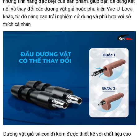
những tính năng
sử
đặc biệt
tay
bỏ
của sản phẩm
kiểm
, giúp bạn dễ dàng kết
khẩu
nối
lớn
và thay đổi
chất
các dương vật giả
dụng
sỉ
khuyến
hoặc phụ kiện Vac-U-Lock
tra
khác
thảo
, từ đó nâng cao trải nghiệm sử dụng
lượng
mãi
lừa
và phù hợp
tốt
với sở
thích cá nhân
luận
tư
.
đảo
nhất
vấn
Dương vật giả silicon đi kèm
Úc
được thiết kế
thanh
với chất liệu cao
Máy