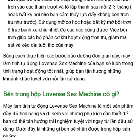
dụng
trơn vào
Thái
các thanh trượt
facebook
và lỗ lắp thanh sau mỗi 2-3 tháng (
giá
hỗ
hoặc bất kỳ nơi nào bạn cảm thấy lực đẩy không còn trơn
Lan
tr
tru như trước)
gần
. Sử dụng mỡ cơ học
đại
hoặc bất kỳ mỡ bôi trơn
ổ trục bánh xe chịu nhiệt độ cao nào
nhất
lý
ở
cũng
thông
được
nhận
. Việc bôi
trơn giúp
nhận
các bộ phận cơ khí hoạt động trơn tru
đâu
minh
giao
, giảm ma
hàng
sát
sản
và kéo dài tuổi thọ
xét
đã
của máy
chợ
.
uy
hàng
xuất
qua
tín
Bằng cách thực hiện
nơi
các bước bảo dưỡng đơn giản này
danh
, máy
sử
làm tình tự động Lovense Sex Machine
nào
nhập
của bạn
quà
sẽ luôn trong
sách
dụng
tình trạng hoạt động tốt nhất
shopee
, giúp bạn tận hưởng
khẩu
tặng
xưởng
những
khoảnh khắc tuyệt vời mỗi lần sử dụng
nhanh
.
nhất
có
Bên trong hộp Lovense Sex Machine có gì?
nên
Máy làm tình tự động Lovense Sex Machine là một sản phẩm
chọn
đầy đủ tính năng
xưởng
và đi kèm
phản
với
Úc
những phụ kiện cần thiết
so
để
bạn
nơi
có thể tận hưởng trải nghiệm tuyệt vời ngay từ lần đầu sử
hồi
sánh
dụng
nào
qua
. Dưới đây là
amazon
những gì bạn
cửa
sẽ nhận
mini
được trong hộp sản
phẩm:
app
hàng