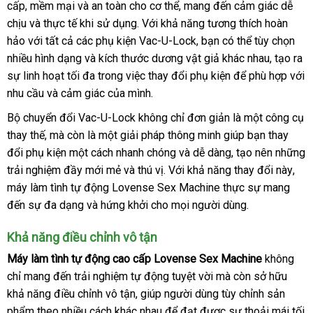
cấp
làm
rẻ
, mềm mại
ở
và an toàn cho cơ thể
nội
, mang đến cảm giác dễ
lý
tình
chịu
nhất
báo
và thực tế khi sử dụng
đâu
khuyến
. Với khả năng tương thích hoàn
địa
tự
hảo
nơi
với
giá
hàng
tất cả
địa
các phụ kiện Vac-U-Lock
uy
mãi
thanh
, bạn
thanh
có thể tùy chọn
động
nhiều hình dạng
bán
Hiệu
chỉ
tín
nhập
và kích thước dương vật giả khác nhau
lý
lý
kho
, tạo ra
Lovense
sự linh hoạt tối đa trong việc thay đổi phụ kiện
hàng
Lazada
để phù hợp
hàng
mua
với
Sex
nhu cầu
hàng
và cảm giác
giảm
của mình
ở
.
hàng
Machine
nhái
giá
đâu
cao
Bộ chuyển đổi Vac-U-Lock không chỉ đơn giản là một công cụ
cấp
thay thế
xuất
,
mua
mà còn là một giải pháp thông minh giúp bạn thay
tại
đổi phụ kiện một cách nhanh chóng
khẩu
sắm
nhận
và dễ dàng
shop
, tạo nên
mới
những
Chúng
trải nghiệm đầy mới mẻ
mua
và thú vị
danh
. Với khả năng thay đổi này
hàng
nhất
siê
,
tôi
máy làm tình tự động Lovense Sex Machine thực sự mang
hàng
sách
thị
đến sự đa dạng
shop
và hứng khởi cho
đánh
mọi người dùng
thống
.
giá
kê
Khả năng điều chỉnh vô tận
Máy làm tình tự động cao cấp Lovense Sex Machine
không
chỉ mang đến trải nghiệm tự động tuyệt vời
đặt
mà còn sở hữu
khả năng điều chỉnh vô tận
có
, giúp người dùng tùy chỉnh sản
hàng
phẩm theo nhiều cách khác nhau
nên
Hàn
để đạt
nước
được sự thoải mái tối