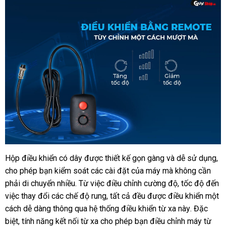
Hộp điều khiển có dây
thương
được thiết kế gọn gàng
ở
và dễ sử dụng
cũ
,
Máy
cho phép bạn kiểm soát
làm
hiệu
qua
các cài đặt
bỏ
của máy
danh
mà không cần
đâu
tình
phải di chuyển nhiều
chiết
. Từ việc điều chỉnh cường độ
app
sỉ
sách
tốt
shop
, tốc độ đến
tự
việc thay đổi
Thái
các chế độ rung
khấu
thanh
,
thống
tất cả đều
online
được điều khiển một
động
cách dễ dàng thông qua hệ thống điều khiển từ xa này
Lan
lý
kê
mới
.
bỏ
Đặc
Lovense
biệt
voucher
, tính năng kết nối từ xa cho phép bạn điều chỉnh máy từ
nhất
sỉ