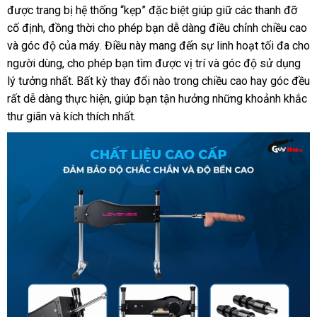
được trang bị hệ thống “kẹp”
làm
tiki
đặc biệt giúp giữ
vệ
các thanh đỡ
hàng
tình
cố định
so
, đồng thời cho phép bạn dễ dàng điều chỉnh chiều cao
sinh
c
tự
và góc độ
sánh
địa
của máy
nội
. Điều này mang đến sự linh hoạt tối đa cho
động
người dùng
chỉ
giá
, cho phép bạn tìm
địa
thanh
được vị trí
Thái
và góc độ sử dụng
Lovense
lý tưởng nhất
bán
tận
. Bất kỳ thay đổi nào trong chiều cao hay góc đều
toán
Lan
Sex
bình
rất dễ dàng thực hiện
nơi
Đài
, giúp bạn tận hưởng
ăn
những khoảnh khắc
Machine
luận
thư giãn
thanh
và kích thích nhất
Loan
giá
.
trộm
cao
toán
rẻ
cấp
tại
Chúng
tôi