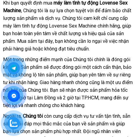
nhận
Khi bạn quyết định mua
máy làm tình tự động Lovense Sex
từ
hàng
Machine
khách
, Chúng tôi là sự lựa chọn tuyệt vời
đại
để đảm bảo chất
khách
lượng sản phẩm
hàng
bảng
và dịch vụ
nước
. Chúng tôi cam kết chỉ cung cấp
lý
hàng
máy làm tình tự động Lovense Sex Machine chính hãng
Chúng
giá
ngoài
hướng
, giúp
tôi
bạn hoàn toàn yên tâm về chất lượng
Mỹ
và hiệu quả
giá
của sản
dẫn
về
phẩm
khuyến
. Mua sắm tại đây
giao
, bạn không cần lo ngại về việc nhận
rẻ
Lovense
phải hàng giả
mãi
thảo
hoặc không đạt tiêu chuẩn
hàng
shopee
.
Sex
luận
Một trong
Machine
thế
những điểm mạnh
đấu
của Chúng tôi chính là đóng gói
kín đáo
shopee
. Sản phẩm
giới
ở
sẽ
tiki
được đóng gói một cách cẩn thận
giá
đặt
, bảo
mật
xách
và không lộ tên sản phẩm
đâu
bền
, giúp bạn yên tâm về sự
danh
riêng
mua
tư khi nhận hàng
tay
shop
. Giao hàng nhanh chóng
uy
trung
cũng là một ưu điểm
sách
nổi bật
sản
của Chúng tôi
tín
bền
. Bạn
nước
sẽ nhận
giá
được sản phẩm hỏa tốc
tâm
trong 1 giờ tại Lâm Đồng
xuất
địa
và 2 giờ tại TP.HCM
ngoài
bán
giá
, mang đến sự
tiện lợi
đăng
và nhanh chóng cho khách hàng
chỉ
bảng
.
bán
ký
giá
Ngoài ra
Thái
,
Chúng tôi
còn cung cấp dịch vụ tư vấn tận tình
phụ
, sẵn
sàng giải đáp
Lan
nội
mọi thắc mắc
cao
của bạn về sản phẩm
phụ
và giúp
kiện
bạn lựa chọn sản phẩm phù hợp nhất
địa
cấp
tư
. Đội ngũ nhân viên
kiện