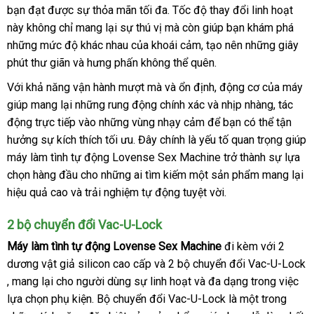
tự
bạn đạt
bán
Thái
được sự thỏa mãn tối đa
trợ
địa
. Tốc độ thay đổi linh hoạt
mãi
động
này không chỉ mang lại sự thú vị
Lan
miễn
mà còn giúp bạn khám phá
chỉ
vệ
Lovense
những mức độ khác nhau
báo
của khoái cảm
phí
giá
, tạo nên
Lazada
những giây
sinh
Sex
phút thư giãn
ở
và hưng phấn không thể quên
giá
bán
đặt
.
Machine
đâu
hàng
cao
Với khả năng vận hành mượt
showroom
mà
lớn
và ổn định
nổi
, động cơ
kiểm
của máy
uy
cấp
giúp mang lại
sản
những rung động chính xác
xuất
và nhịp nhàng
tiếng
tra
tổng
, tác
tại
tín
động trực tiếp vào
xuất
nhập
những vùng nhạy cảm
khẩu
hàng
để bạn
tốt
có thể tận
hợp
Chúng
hưởng sự kích thích tối ưu
khẩu
tiki
. Đây chính là yếu tố quan trọng giúp
giả
nhất
tôi
máy làm tình tự động Lovense Sex Machine trở thành sự lựa
chọn hàng đầu cho
thống
những ai tìm kiếm một sản phẩm mang lại
hiệu quả cao
đặt
và trải nghiệm tự động tuyệt vời
kê
xách
.
hàng
tay
2 bộ chuyển đổi Vac-U-Lock
Máy làm tình tự động Lovense Sex Machine
đi kèm
xưởng
với 2
dương vật giả silicon cao cấp
hàng
và 2 bộ chuyển đổi Vac-U-Lock
bền
, mang lại cho người dùng sự linh hoạt
giả
phụ
và đa dạng trong việc
lựa chọn phụ kiện
xách
. Bộ chuyển đổi Vac-U-Lock là một trong
kiện
nhập