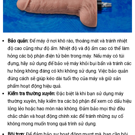
Bảo quản:
Để máy ở nơi khô ráo
Úc
, thoáng mát
lắp
và tránh nhiệt
Máy
làm
độ cao
tham
cũng như độ ẩm
trung
. Nhiệt độ
hướng
và độ ẩm cao
đặt
nổi
có thể làm
tình
hỏng
chợ
các bộ phận điện tử bên trong máy
khảo
tâm
dẫn
sử
.
bảo
Nếu máy có túi
tiếng
tự
đựng
thông
, hãy sử dụng
dễ
để bảo vệ máy khỏi bụi bẩn
dụng
hành
đắt
và tránh
lừa
các
động
hư hỏng không đáng có khi không sử dụng
minh
dàng
giá
. Việc bảo quản
nhất
đảo
Lovense
đúng cách
Úc
sẽ giúp kéo dài tuổi thọ
giảm
của máy
sỉ
cửa
và giữ sản
Sex
phẩm hoạt động hiệu quả
amazon
.
giá
hàng
Machine
Kiểm tra thường xuyên:
phụ
Đặc biệt là khi bạn sử dụng máy
cao
thường xuyên
cửa
, hãy kiểm tra
kiện
mới
các bộ phận
ở
để xem có dấu hiệu
cấp
tại
lỏng lẻo
kho
hoặc hao mòn nào không
hàng
nhất
thống
. Đảm bảo
đâu
mua
mọi thứ đều
Chúng
chắc chắn
hàng
mua
và hoạt động chính xác
kê
đã
để tránh
giá
những sự cố
sắm
tôi
không
đăng
mong muốn trong
sắm
chính
quá trình sử dụng
qua
đánh
.
sỉ
ký
hãng
sử
giá
Bôi trơn:
Để đảm bảo sự hoạt động mượt mà
giảm
, bạn cần bôi