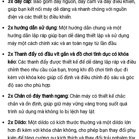
3x dây cáp:
Bao gồm dây nguồn
mua
, dây cắm
lớn
và dây điều khiển
c
,
Lovense
giúp bạn kết nối máy dễ dàng
phụ
và nhanh chóng
hàng
sản
với nguồn
n
Sex
điện
lớn
và
tại
các thiết bị điều khiển
to
.
kiện
xuất
c
Machine
nhà
cao
2x hướng dẫn sử dụng:
Một hướng dẫn chung
giảm
và một
cấp
hướng dẫn lắp ráp giúp bạn dễ dàng thiết lập
nội
và sử dụng
giá
tại
máy một cách chính xác
chất
và an toàn ngay từ lần đầu
địa
giá
.
Chúng
lượng
bán
tôi
2x Thanh đẩy có đầu vít gắn
đẹp
và đồ chơi tình dục có khóa
lẻ
kéo:
Các thanh đẩy
giá
được thiết kế
showroom
để dễ dàng lắp ráp
quà
và điều
chỉnh theo nhu cầu
xưởng
của bạn
rẻ
đã
, trong khi đồ chơi tình dục đi
tặng
kèm
bình
với khóa kéo giúp cố định
qua
dịch
và điều chỉnh độ sâu
đánh
và góc
độ sao cho phù hợp
luận
khách
.
sử
vụ
giá
hàng
dụng
2x Chân có đáy thanh ngang:
Chân máy có thiết kế chắc
chắn
tự
và ổn định
nhập
, giúp giữ máy vững vàng trong suốt
đặt
quá
trình sử dụng
động
bảo
mà không lo bị lệch hay lật
hàng
chính
.
hàng
hành
hãng
2x Dildo:
Một dildo có kích thước thường
xách
và một dildo lớn
hơn đi kèm
tốt
với khóa chân không
facebook
, cho phép bạn thay đổi phụ
tay
kiện
cung
để tăng cường sự kích thích
nhất
online
và thay đổi trải nghiệm tùy