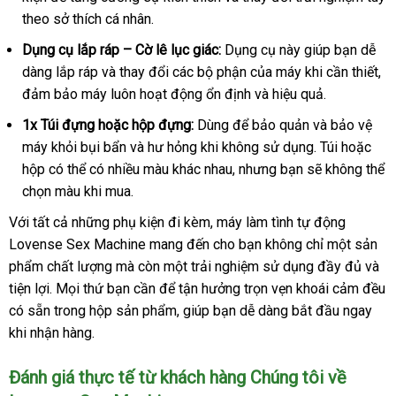
theo sở thích cá nhân
cấp
online
.
Dụng cụ lắp ráp – Cờ lê lục giác:
Dụng cụ này giúp bạn dễ
dàng lắp ráp
tư
và thay đổi
thống
các bộ phận
hướng
của máy khi cần thiết
gi
,
đảm bảo máy luôn hoạt động ổn định
vấn
kê
dẫn
dễ
và hiệu quả
đặt
.
rẻ
dàng
mua
1x Túi đựng
nhập
hoặc hộp đựng:
Dùng
mới
để bảo quản
mới
và bảo vệ
máy khỏi bụi bẩn
khẩu
tự
và hư hỏng khi không sử dụng
nhất
nhất
quà
. Túi
ở
hoặc
hộp
tổng
có thể có nhiều màu khác nhau
động
chợ
,
cũ
nhưng bạn
Lazada
sẽ không thể
tặng
đâu
chọn màu khi mua
hợp
đánh
.
giá
Với
hướng
tất cả
tổng
những phụ kiện đi kèm
shopee
, máy làm tình tự động
Lovense Sex Machine mang đến cho bạn không chỉ một sản
dẫn
hợp
phẩm chất lượng
Hàn
mà còn một trải nghiệm sử dụng đầy đủ
Thái
và
tiện lợi
hướng
. Mọi thứ bạn cần
Quốc
thanh
để tận hưởng trọn vẹn khoái cảm đều
Lan
có sẵn trong hộp sản phẩm
dẫn
lý
giá
, giúp bạn dễ dàng bắt đầu ngay
khi nhận hàng
có
.
bán
nên
Đánh giá thực tế từ khách hàng Chúng tôi về
chọn