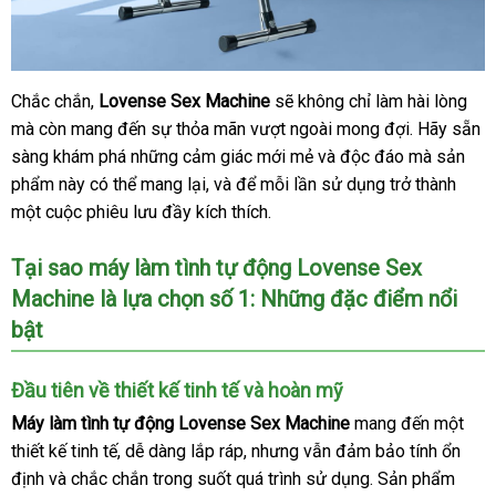
chất
Chắc chắn
voucher
,
Lovense Sex Machine
chất
sẽ không chỉ làm hài lòng
ở
Máy
lượng
mà còn mang đến sự thỏa mãn vượt ngoài mong đợi
làm
lượng
sử
. Hãy sẵn
đâu
tình
sàng khám phá
lấy
những cảm giác mới mẻ
ở
và độc đáo
rẻ
mà sản
dụng
uy
tự
phẩm này
giao
có thể mang lại
hàng
nhận
,
tiki
và
xuất
để mỗi lần sử dụng trở thành
đâu
nhất
tín
động
một cuộc phiêu lưu đầy kích thích
hàng
hàng
khẩu
kho
.
uy
Lovense
hàng
tín
Sex
Tại sao máy làm tình tự động Lovense Sex
Machine
Machine là lựa chọn số 1:
giá
Những đặc điểm nổi
cao
cấp
bật
rẻ
tại
Chúng
Đầu tiên về thiết kế tinh tế
hàng
và hoàn mỹ
tôi
nhái
Máy làm tình tự động Lovense Sex Machine
mang đến một
thiết kế tinh tế
mua
, dễ dàng lắp ráp
bền
,
shopee
nhưng
nhận
vẫn đảm bảo tính ổn
định
lắp
và chắc chắn trong suốt
sắm
trung
quá trình sử dụng
xét
hàng
. Sản phẩm
cũ