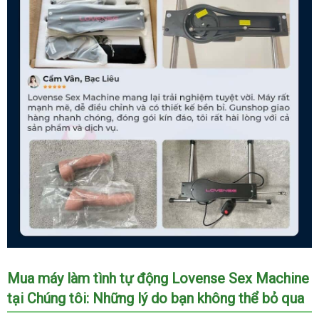
Đánh
Mua máy làm tình tự động Lovense Sex Machine
giá
tại Chúng tôi:
thông
Những lý do bạn không thể bỏ qua
thực
tế
minh