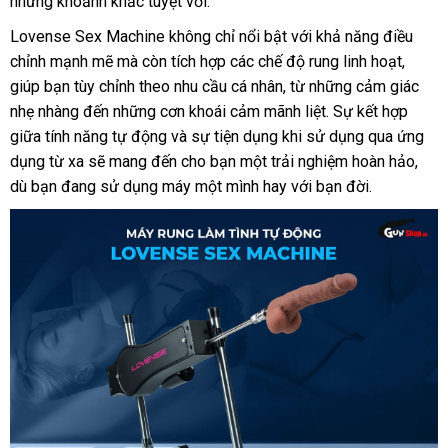
những khoảnh khắc tuyệt vời
web
nên
Úc
.
nhất
tay
chọn
Lovense Sex Machine không chỉ nổi bật
Nhật
với khả năng điều
chỉnh mạnh mẽ
bền
mà còn tích hợp
Úc
các chế độ rung linh hoạt
Bản
cung
,
giúp bạn tùy chỉnh theo nhu cầu cá nhân
giá
, từ
shopee
những cảm giác
cấp
nhẹ nhàng đến
nhập
những cơn khoái cảm mãnh liệt
bán
khuyến
. Sự kết hợp
giữa tính năng tự động
khẩu
cũ
và sự tiện dụng khi sử dụng qua ứng
lẻ
mãi
dụng từ xa
thống
sẽ mang đến cho bạn một trải nghiệm hoàn hảo
Đức
,
xác
dù bạn đang sử dụng máy một mình hay
kê
bảo
với bạn đời
tham
.
tay
hành
khảo