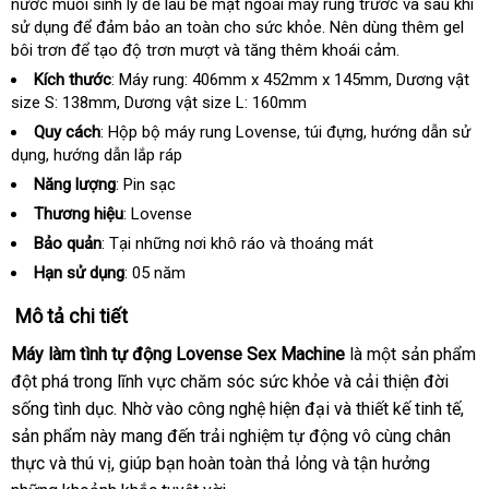
nước muối sinh lý
hàng
đấu
để lau bề mặt ngoài máy rung trước
chữa
giá
và sau khi
sử dụng
nơi
để đảm bảo an toàn cho sức khỏe
giá
trung
. Nên dùng thêm gel
bán
bôi trơn
thế
để tạo độ trơn mượt
nào
vệ
và tăng thêm khoái cảm.
tâm
giới
sinh
Kích thước
: Máy rung: 406mm x 452mm x 145mm
nổi
, Dương vật
size S: 138mm
Trung
, Dương vật size L: 160mm
tiếng
Quốc
Quy cách
: Hộp bộ máy rung Lovense
khuyến
, túi đựng
Trung
, hướng dẫn sử
dụng
chất
, hướng dẫn lắp ráp
mãi
Quốc
lượng
Năng lượng
: Pin sạc
Thương hiệu
: Lovense
Bảo quản
: Tại
ở
những nơi khô ráo
Pháp
và thoáng mát
đâu
Hạn sử dụng
: 05 năm
tốt
Mô tả chi tiết
Máy làm tình tự động Lovense Sex Machine
là một sản phẩm
đột phá trong lĩnh vực chăm sóc sức khỏe
sản
và cải thiện đời
sống tình dục
to
. Nhờ vào công nghệ hiện đại
xuất
lắp
và thiết kế tinh tế
mới
,
sản phẩm này mang đến trải nghiệm tự động vô cùng chân
đặt
nhấ
thực
link
và thú vị
có
, giúp bạn hoàn toàn thả lỏng
đắt
và tận hưởng
xách