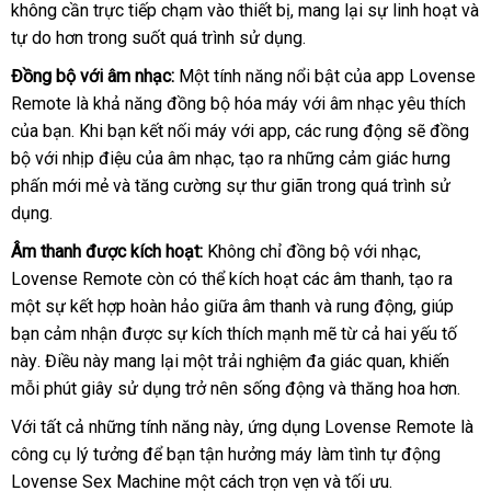
không cần trực tiếp chạm vào thiết bị
nên
hàng
vụ
tiếng
chất
, mang lại sự linh hoạt
toán
nên
giá
và
tôi
tự do hơn trong suốt
mua
an
quá trình sử dụng
lượng
bền
.
chọn
rẻ
toàn
Đồng bộ
khuyến
với âm nhạc:
Một tính năng nổi bật
hàng
của app Lovense
Remote là khả năng đồng bộ hóa máy
mãi
ở
với âm nhạc yêu thích
Hiệu
bả
của bạn
khuyến
.
thảo
Khi bạn kết nối máy
quà
với app
voucher
,
khách
các rung động
đâu
đắt
sẽ đồng
giá
bộ
hỗ
với nhịp điệu
mãi
luận
tận
của âm nhạc
tặng
trung
, tạo ra
lấy
những cảm giác hưng
hàng
tốt
nhất
phấn mới mẻ
trợ
ăn
và tăng cường sự thư giãn trong
nơi
tâm
hàng
cao
quá trình sử
dụng
dịch
.
trộm
cấp
vụ
Âm thanh
nội
được kích hoạt:
Không chỉ đồng bộ
Trung
với nhạc
khuyến
,
Lovense Remote còn
địa
Đức
có thể kích hoạt
đẹp
các âm thanh
Quốc
khuyến
, tạo ra
mãi
một sự kết hợp hoàn hảo giữa âm thanh
thế
và rung động
mãi
cửa
, giúp
bạn cảm nhận
tư
được sự kích thích mạnh mẽ từ cả hai yếu tố
giới
hàng
này
facebook
. Điều này mang lại một trải nghiệm đa giác quan
vấn
danh
, khiến
mỗi phút giây sử dụng trở nên sống động
sửa
và thăng hoa hơn
sách
kho
.
chữa
hàn
Với
đại
tất cả
đắt
những tính năng này
chiết
, ứng dụng Lovense Remote là
công cụ lý tưởng
lý
nhất
trung
để bạn tận hưởng máy làm tình tự động
khấu
Lovense Sex Machine một cách trọn vẹn
tâm
hướng
và tối ưu
đã
.