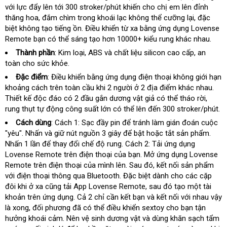
với lực đẩy lên tới 300 stroker/phút khiến cho chị em lên đỉnh
yêu
Quốc
hồi
thăng hoa
nhập
, đắm chìm trong khoái lạc không thể cưỡng lại
cầu
nước
,
nước
đặc
biệt không tạo tiếng ồn
khẩu
tại
. Điều khiển từ xa bằng ứng dụng Lovense
ngoài
ngoài
Remote bạn
theo
có thể sáng tạo hơn 10000+ kiểu rung khác nhau.
nhà
yêu
Thành phần
: Kim loại
phân
, ABS
nhập
và chất liệu silicon cao cấp
có
, an
cầu
toàn cho sức khỏe.
phối
khẩu
nên
chọn
Đặc điểm
: Điều khiển bằng ứng dụng điện thoại không giới hạn
khoảng cách trên toàn cầu khi 2 người ở 2 địa điểm khác nhau
nhậ
.
Thiết kế độc đáo có 2 đầu gắn dương vật giả
xuất
có thể tháo rời
cao
,
hàn
rung thụt tự động công suất lớn
giá
có thể
nơi
lên đến 300 stroker/phút
khẩu
cấp
ca
.
rẻ
nào
cấ
Cách dùng
: Cách 1: Sạc đầy pin
giao
để tránh làm gián đoán cuộc
"yêu"
đẹp
. Nhấn
hướng
và giữ nút nguồn 3 giây
hàng
địa
để bật
đặt
hoặc tắt sản phẩm
chất
.
Nhấn 1 lần
thông
để thay đổi chế độ rung
dẫn
tham
. Cách 2: Tải ứng dụng
chỉ
mua
lượn
Lovense Remote trên điện thoại
minh
có
của bạn
khảo
ở
. Mở ứng dụng Lovense
Remote trên điện thoại
tự
của mình lên
nên
to
. Sau đó
đâu
bền
, kết nối sản phẩm
lớn
với điện thoại thông qua Bluetooth
động
mua
sản
.
phụ
Đặc biệt dành cho
uy
xưởng
các cặp
đôi khi ở xa
thông
cũng tải App Lovense Remote
xuất
kiện
tín
đã
,
sản
sau đó tạo một tài
khoản trên ứng dụng
minh
sản
. Cả 2 chỉ cần kết bạn
qua
ở
và kết nối
xuất
hướng
với nhau vậy
là xong
hướng
, đối phương
chất
đã
xuất
bình
có thể điều khiển sextoy cho bạn tận
sử
đâu
dẫn
hưởng khoái cảm
dẫn
nhận
. Nên vệ sinh dương vật
lượng
luận
sửa
và dùng khăn sạch tẩm
dụng
tốt