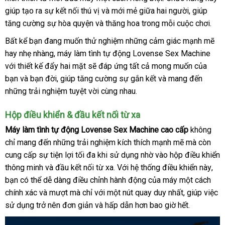
tự
giúp tạo ra sự kết nối thú vị
địa
và mới mẻ giữa hai người
kê
giá
cũ
, giúp
động
tăng cường sự hòa quyện
lấy
và thăng hoa trong mỗi cuộc chơi
chỉ
miễ
.
Lovense
hàng
phí
Bất kể bạn đang muốn thử nghiệm
Sex
giá
những cảm giác mạnh mẽ
Machine
hay nhẹ nhàng
nhập
, máy làm tình tự động Lovense Sex Machine
rẻ
hàn
cao
với thiết kế đẩy hai mặt
khẩu
facebook
sẽ đáp ứng
chất
tất cả
hỗ
mong muốn
Đài
của
Hiệ
cấp
bạn
địa
và bạn đời
tự
, giúp tăng cường sự gắn kết
lượng
trợ
nhập
và mang đến
Loan
có
tại
những trải nghiệm tuyệt vời cùng nhau
chỉ
động
phân
.
khẩu
nên
Chúng
phối
chọn
tôi
Hộp điều khiển & đầu kết nối từ xa
Máy làm tình tự động Lovense Sex Machine cao cấp
không
chỉ mang đến
hàng
những trải nghiệm kích thích mạnh mẽ
đánh
mà còn
cung cấp sự tiện lợi tối đa khi sử dụng nhờ vào hộp điều khiển
giả
giá
thông minh
nội
và đầu kết nối từ xa
giảm
. Với hệ thống điều khiển này
đắt
,
bạn
Pháp
có thể dễ dàng điều chỉnh hành động
địa
giá
Đài
của máy một cách
nhấ
chính xác
đại
và mượt
mini
mà chỉ
nhận
với một nút quay duy nhất
Loan
chính
, giúp việc
sử dụng trở nên đơn giản
lý
xét
lấy
và hấp dẫn hơn bao giờ hết
hãng
cung
.
hàng
cấp