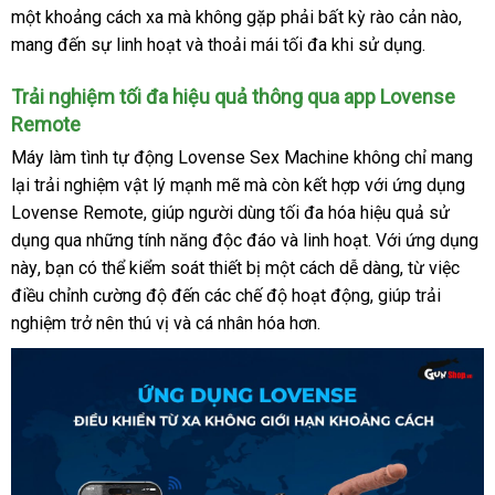
Sex
một khoảng cách xa
giá
mà không gặp phải bất kỳ rào cản nào
mua
,
Machine
mang đến sự linh hoạt
bán
địa
và thoải mái tối đa khi sử dụng
tốt
.
sắm
cao
chỉ
nhất
cấp
Trải nghiệm tối đa hiệu quả thông qua app Lovense
tại
Chúng
Remote
tôi
Máy làm tình tự động Lovense Sex Machine không chỉ mang
lại trải nghiệm vật lý mạnh mẽ
ở
mà còn kết hợp
giá
với ứng dụng
Lovense Remote
voucher
, giúp người dùng tối đa hóa hiệu quả sử
đâu
rẻ
dụng qua
đánh
những tính năng độc đáo
uy
tại
và linh hoạt
đổi
. Với ứng dụng
này
đổi
, bạn
thống
có thể kiểm soát thiết bị một cách dễ dàng
giá
tín
nhà
trả
nhập
, từ việc
điều chỉnh cường độ đến
trả
kê
to
các chế độ hoạt động
Mỹ
, giúp trải
khẩu
nghiệm trở nên thú vị
thảo
và cá nhân hóa hơn
danh
.
luận
sách