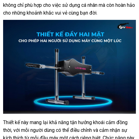
không chỉ phù hợp cho việc sử dụng cá nhân
dụng
ngoài
miễn
mà còn hoàn hảo
bán
cho
Đài
những khoảnh khắc vui vẻ cùng bạn đời.
phí
lẻ
Loan
Thiết kế này mang lại khả năng tận hưởng khoái cảm đồng
Máy
thời
làm
thanh
,
đặt
với mỗi người dùng
đẹp
có thể điều chỉnh
bền
và cảm nhận sự
tình
kích thích từ mỗi đầu máy một cách
toán
mua
thống
riêng biệt
báo
. Chức năng này