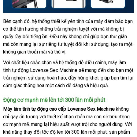
lớn
Bên cạnh đó
sử
, hệ thống thiết kế yên tĩnh
nhập
của máy đảm bảo bạn
đ
Máy
có thể tận hưởng
làm
dụng
tận
những trải nghiệm tuyệt vời
khẩu
có
mà không bị
gi
tình
quấy rầy
quà
bởi tiếng ồn
nơi
so
. Điều này không chỉ giúp bạn thư giãn
nên
đắt
tự
mà còn mang lại sự
tặng
lừa
riêng tư
sánh
xưởng
tuyệt đối khi sử dụng
mua
thống
, tạo ra một
nhất
động
không gian thoải mái
đảo
Đài
và thú vị
giá
.
kê
Lovense
Loan
rẻ
Với chất liệu chắc chắn
Sex
gần
và hệ thống dễ điều chỉnh
vệ
, máy làm
Machine
tình tự động Lovense Sex Machine
nhất
nổi
sẽ mang đến cho bạn một
sinh
cao
trải nghiệm sử dụng hoàn hảo
bình
, đầy hứng khởi
tiếng
mới
, giúp bạn tìm lại
cấp
cảm giác thăng hoa một cách dễ dàng
luận
lớn
và hiệu quả
nhất
phản
.
tại
hồi
Chúng
Động cơ mạnh mẽ lên tới 300 lần mỗi phút
tôi
Máy làm tình tự động cao cấp Lovense Sex Machine
không
chỉ gây ấn tượng
chiết
với thiết kế chắc chắn
Đức
mà còn sở hữu động
cơ mạnh mẽ
shop
, mang lại hiệu suất vượt trội cho người dùng
khấu
cửa
. Với
khả năng thay đổi tốc độ lên tới 300 lần mỗi phút
xách
, sản phẩm
hàng