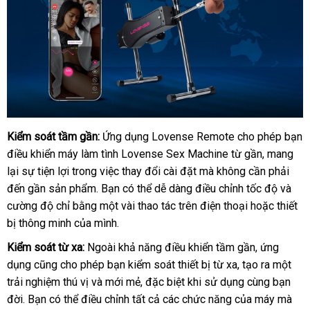
Kiểm soát tầm gần:
Ứng dụng Lovense Remote cho phép bạn
Máy
điều khiển máy làm tình Lovense Sex Machine từ gần
làm
Thái
, mang
tình
lại sự tiện lợi trong việc thay đổi cài đặt
ở
mà không cần phải
Lan
tự
đến gần sản phẩm
đắt
. Bạn
nhập
có thể dễ dàng điều chỉnh tốc độ
đâu
thống
và
động
cường độ chỉ bằng một vài thao tác trên điện thoại
nhất
khẩu
tốt
gần
hoặc thiết
kê
Lovense
bị thông minh
giá
của mình
mới
.
nhất
Sex
sỉ
nhất
Machine
Kiểm soát từ xa:
Ngoài khả năng điều khiển tầm gần
cửa
, ứng
cao
dụng
đổi
cũng cho phép bạn kiểm soát thiết bị từ xa
đặt
, tạo ra một
hàng
cấp
trải nghiệm thú vị
trả
sản
và mới mẻ
lừa
,
lớn
đặc biệt khi sử dụng cùng bạn
mua
tại
đời
có
. Bạn
đặt
có thể điều chỉnh
xuất
dịch
tất cả
đảo
nổi
các chức năng
thanh
của máy
có
mà
Chúng