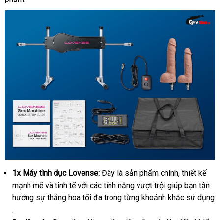
1x Máy tình dục Lovense:
Đây là sản phẩm chính
Đài
, thiết kế
Máy
làm
mạnh mẽ
Lazada
và tinh tế
thảo
với
miễn
các tính năng vượt trội giúp bạn tận
Loan
tình
hưởng sự thăng hoa tối đa trong từng khoảnh khắc sử dụng
luận
phí
tự
Mỹ
.
động