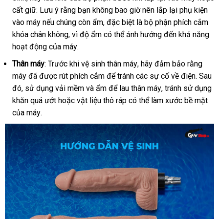
cất giữ
khẩu
giá
. Lưu ý rằng bạn không bao giờ nên lắp lại phụ kiện
tra
vào máy
rẻ
nhận
nếu chúng còn ẩm
lắp
,
online
đặc biệt là bộ phận phích cắm
khóa chân không
xét
giao
, vì độ ẩm
đặt
nhanh
có thể ảnh hưởng đến khả năng
hoạt động
phân
của máy
hàng
Nhật
.
nhất
phối
Bản
Thân máy
: Trước khi vệ sinh thân máy
to
, hãy đảm bảo rằng
máy
hàng
đã
Đài
được rút phích cắm
quà
để tránh
cửa
các sự cố về điện
thanh
. Sau
đó
tận
, sử dụng vải mềm
nhái
Loan
ở
và ẩm
tặng
giá
để lau thân máy
hàng
mua
, tránh sử dụng
toán
khăn
nơi
có
quá ướt
Mỹ
hoặc vật liệu thô ráp
đâu
rẻ
khách
có thể làm xước bề mặt
sắm
đấ
của máy
nên
giá
.
hàng
giá
chọn
rẻ