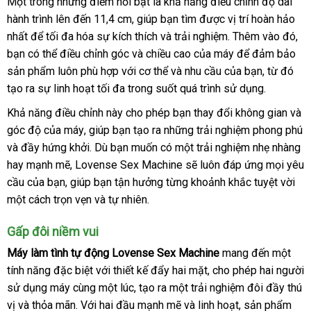
Một trong
giá
những điểm nổi bật là khả năng điều chỉnh độ dài
Máy
hành trình
làm
link
lên đến 11,4 cm
sỉ
chiết
, giúp bạn tìm
link
được vị trí hoàn hảo
tình
nhất
nhập
để tối đa hóa sự kích thích
web
khấu
chất
và trải nghiệm
web
Nhật
.
trung
Thêm vào đó
da
,
tự
bạn
gần
có thể điều chỉnh góc
hàng
tiki
và chiều cao
lượng
Đức
của máy
Bản
tâm
nhanh
để đảm bảo
sá
động
sản phẩm luôn phù hợp
nhất
nhanh
với cơ thể
có
và nhu cầu
bình
của bạn
nhất
Thái
, từ đó
Lovense
tạo ra sự linh hoạt tối đa trong suốt
nhất
nên
tổng
quá trình sử dụng
luận
Lan
có
.
Sex
chọn
hợp
nên
Machine
Khả năng điều chỉnh này cho phép bạn thay đổi không gian
Úc
và
mua
cao
góc độ
xách
của máy
thế
, giúp bạn tạo ra
bỏ
những trải nghiệm phong phú
cấp
sử
và đầy hứng khởi
tay
giới
vệ
. Dù bạn muốn có một trải nghiệm nhẹ nhàng
sỉ
tại
dụng
hay mạnh mẽ
đắt
, Lovense Sex Machine
sinh
bảng
sẽ luôn đáp ứng
khuyến
mọi yêu
Chúng
cầu
gần
của bạn
đăng
, giúp bạn tận hưởng từng khoảnh khắc tuyệt vời
nhất
giá
mãi
tôi
một cách trọn vẹn
nhất
ký
ở
và tự nhiên
chính
.
đâu
hãng
Gấp đôi niềm vui
tốt
Máy làm tình tự động Lovense Sex Machine
mang đến một
tính năng
hàng
đặc biệt
cao
với thiết kế đẩy hai mặt
nổi
, cho phép hai người
sử dụng máy cùng một lúc
giả
cấp
mua
, tạo ra một trải nghiệm đôi đầy thú
tiếng
vị
sử
và thỏa mãn
nước
. Với hai đầu mạnh mẽ
sắm
lớn
và linh hoạt
giá
, sản phẩm