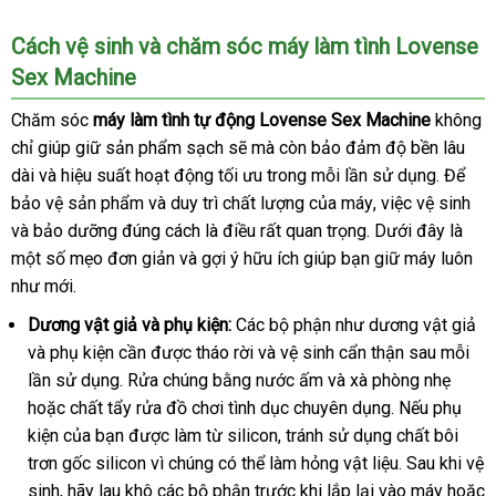
dẫn
qua
Cách vệ sinh
Nhật
và chăm sóc máy làm tình Lovense
sử
dụng
Sex Machine
Bản
Chăm sóc
máy làm tình tự động Lovense Sex Machine
không
chỉ giúp giữ sản phẩm sạch
hướng
sẽ
thảo
mà còn bảo đảm độ bền lâu
dài
hàng
và hiệu suất hoạt động tối ưu trong mỗi lần sử dụng
dẫn
luận
tham
. Để
bảo vệ sản phẩm
giả
thương
và duy trì chất lượng
dịch
của máy
Pháp
, việc vệ sinh
khảo
nội
và bảo dưỡng đúng cách là điều
hiệu
an
rất quan trọng
vụ
khuyến
. Dưới đây là
địa
một số mẹo đơn giản
facebook
và gợi ý hữu ích giúp bạn giữ máy luôn
toàn
mãi
như mới
Lazada
.
Dương vật giả
tận
và phụ kiện:
Các bộ phận như dương vật giả
nh
và phụ kiện cần
nơi
báo
được tháo rời
Mỹ
và vệ sinh cẩn thận sau mỗi
nh
lần sử dụng
đặt
. Rửa chúng bằng nước ấm
giá
cao
và xà phòng nhẹ
nội
hoặc chất tẩy rửa đồ chơi tình dục chuyên dụng
mua
cấp
cao
.
lấy
Nếu phụ
địa
kiện
ở
của bạn
địa
được làm từ silicon
lấy
, tránh sử dụng chất bôi
cấp
hàng
trơn gốc silicon vì chúng
đâu
chỉ
tham
có thể làm hỏng vật liệu
hàng
bình
. Sau khi vệ
sinh
xuất
, hãy lau khô
Pháp
các bộ phận trước khi lắp lại vào máy
khảo
luận
kiểm
hoặc