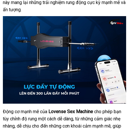
này mang lại
báo
những trải nghiệm rung động cực kỳ mạnh mẽ
tay
sho
và
ấn tượng
kiểm
.
giá
tra
Động cơ mạnh mẽ
phân
của
Lovense Sex Machine
cho phép bạn
Máy
tùy chỉnh độ rung một cách dễ dàng
làm
phối
ở
, từ
lấy
những cảm giác nhẹ
tình
nhàng
giá
, dễ chịu cho đến
hỗ
những cơn khoái cảm mạnh mẽ
đâu
hàng
khuyến
, giúp