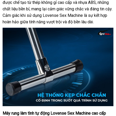
được chế tạo từ thép không gỉ cao cấp
đặt
tâm
địa
và nhựa ABS
Hiệu
đại
,
nhanh
những
chất liệu bền bỉ
hàng
, mang lại cảm giác vững chắc
chỉ
amazon
và đáng tin cậy
lý
nhất
gi
.
Cảm giác khi sử dụng Lovense Sex Machine là sự kết hợp
Hiệu
h
hoàn hảo giữa tính năng vượt trội
an
và độ bền lâu dài
đánh
.
toàn
giá
Máy rung làm tình tự động Lovense Sex Machine cao cấp
nhận
Máy