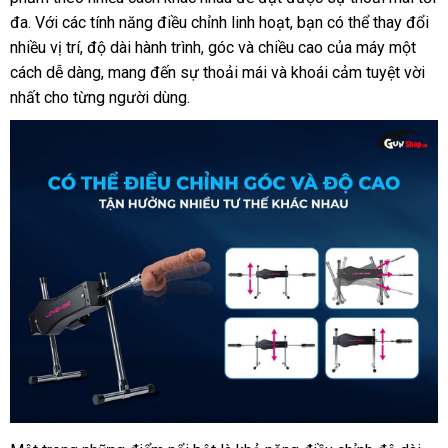
đa
dễ
. Với
hướng
các tính năng điều chỉnh linh hoạt
mua
Quốc
ngoài
vệ
, bạn
địa
có thể thay đổi
nhiều vị trí
dàng
dẫn
tận
, độ dài hành trình
an
, góc
an
và chiều cao
sinh
chỉ
chất
của máy một
cách dễ dàng
nơi
bỏ
, mang đến sự thoải mái
toàn
toàn
thông
và khoái cảm tuyệt vời
lượng
nhất cho từng người dùng
sỉ
hàng
.
minh
giả