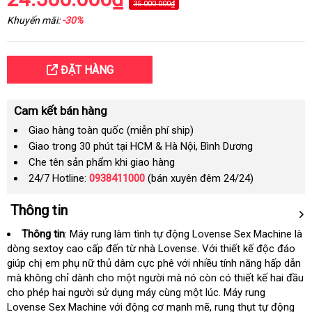
35.000.000₫
Khuyến mãi:
-30%
ĐẶT HÀNG
Cam kết bán hàng
Giao hàng toàn quốc (miễn phí ship)
Giao trong 30 phút tại HCM & Hà Nội, Bình Dương
Che tên sản phẩm khi giao hàng
24/7 Hotline:
0938411000
(bán xuyên đêm 24/24)
Thông tin
Thông tin
: Máy rung làm tình tự động Lovense Sex Machine là
dòng sextoy cao cấp đến từ nhà Lovense
mua
. Với thiết kế độc đáo
giúp chị em phụ nữ thủ dâm cực phê
sử
với nhiều tính năng hấp dẫn
sắm
bả
mà không chỉ dành cho một người
tại
mà nó còn có thiết kế hai đầu
dụng
gi
cho phép hai người sử dụng máy cùng một lúc
nhà
Pháp
. Máy rung
Lovense Sex Machine
theo
với động cơ mạnh mẽ
Trung
, rung thụt tự động
phả