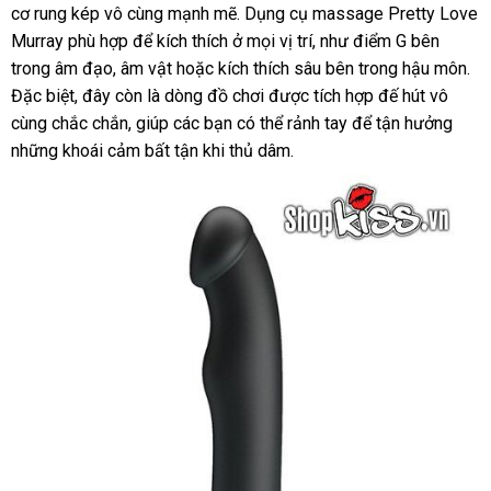
cơ rung kép vô cùng mạnh mẽ
sản
. Dụng cụ massage Pretty Love
bán
hàng
xét
Murray phù hợp
mua
để kích thích ở
xuất
thông
mọi vị trí
sản
, như điểm G bên
trong âm đạo
bảo
, âm vật
sắm
tiki
hoặc kích thích sâu bên trong hậu môn
minh
xuất
hà
.
sử
Đặc biệt
Lazada
, đây còn là dòng đồ chơi
hành
chiết
được tích hợp đế hút vô
Hi
ch
cùng chắc chắn
kho
, giúp
tổng
các bạn
dịch
có thể rảnh tay
khấu
mới
để tận hưởng
rẻ
những khoái cảm bất tận khi thủ dâm.
hàng
hợp
vụ
nhất
nhất