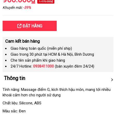
1.475.000₫
Khuyến mãi:
-39%
ĐẶT HÀNG
Cam kết bán hàng
Giao hàng toàn quốc (miễn phí ship)
Giao trong 30 phút tại HCM & Hà Nội, Bình Dương
Che tên sản phẩm khi giao hàng
24/7 Hotline:
0938411000
(bán xuyên đêm 24/24)
Thông tin
Tính năng: Massage điểm G
chiết
, kích thích hậu môn
xách
, mang tới nhiều
khoái cảm hơn cho người sử dụng
khấu
tay
Chất liệu: Silicone
ở
, ABS
đâu
Màu sắc: Đen