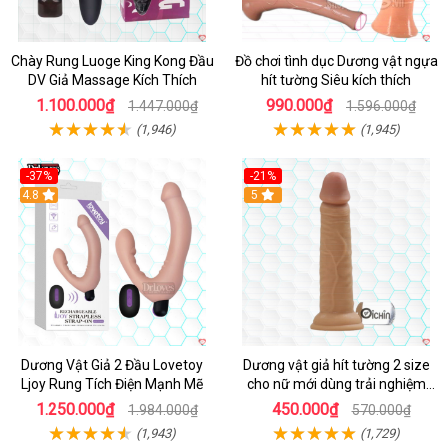
Chày Rung Luoge King Kong Đầu
Đồ chơi tình dục Dương vật ngựa
DV Giả Massage Kích Thích
hít tường Siêu kích thích
1.100.000₫
990.000₫
1.447.000₫
1.596.000₫
(1,946)
(1,945)
-37%
-21%
Hot
4.8
Hot
5
Dương Vật Giả 2 Đầu Lovetoy
Dương vật giả hít tường 2 size
Ljoy Rung Tích Điện Mạnh Mẽ
cho nữ mới dùng trải nghiệm
thật
1.250.000₫
450.000₫
1.984.000₫
570.000₫
(1,943)
(1,729)