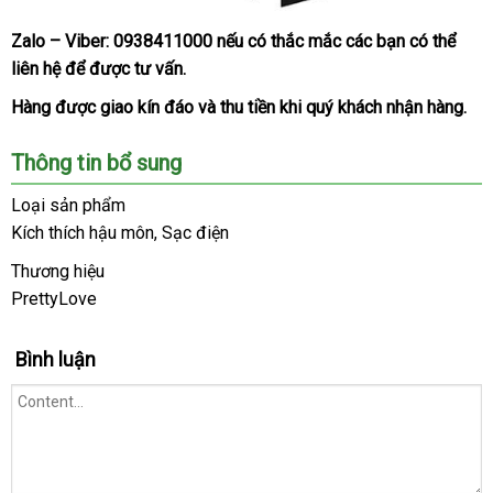
Zalo – Viber:
0938411000
đắt
nếu có thắc mắc
tư
các bạn
phụ
có thể
Máy
liên hệ
nội
để
giá
được tư vấn.
nhất
vấn
kiện
massage
địa
bán
điểm
Hàng
chính
được giao kín đáo
khuyến
và thu tiền khi quý khách nhận hàng.
G
hãng
mãi
giá
và
Thông tin bổ sung
bán
hậu
lẻ
môn
Loại sản phẩm
Pretty
Kích thích hậu môn
có
, Sạc điện
Love
nên
Thương hiệu
Murray
mua
tại
PrettyLove
Website.
Bình luận