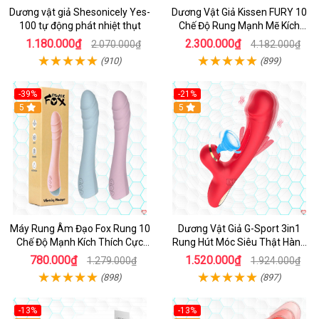
Dương vật giả Shesonicely Yes-
Dương Vật Giả Kissen FURY 10
100 tự động phát nhiệt thụt
Chế Độ Rung Mạnh Mẽ Kích
Thích
1.180.000₫
2.300.000₫
2.070.000₫
4.182.000₫
(910)
(899)
-39%
-21%
Hot
5
Hot
5
Máy Rung Âm Đạo Fox Rung 10
Dương Vật Giả G-Sport 3in1
Chế Độ Mạnh Kích Thích Cực
Rung Hút Móc Siêu Thật Hàng
Sướng
Hot
780.000₫
1.520.000₫
1.279.000₫
1.924.000₫
(898)
(897)
-13%
-13%