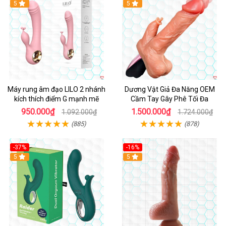
Hot
5
Hot
5
Máy rung âm đạo LILO 2 nhánh
Dương Vật Giả Đa Năng OEM
kích thích điểm G mạnh mẽ
Cầm Tay Gây Phê Tối Đa
950.000₫
1.500.000₫
1.092.000₫
1.724.000₫
(885)
(878)
-37%
-16%
Hot
5
Hot
5