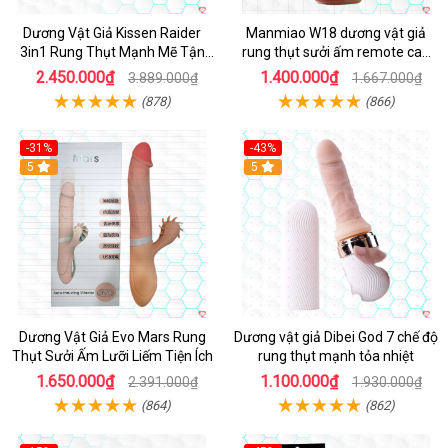
Dương Vật Giả Kissen Raider
Manmiao W18 dương vật giả
3in1 Rung Thụt Mạnh Mẽ Tận
rung thụt sưởi ấm remote cao
Hưởng
cấp
2.450.000₫
1.400.000₫
3.889.000₫
1.667.000₫
(878)
(866)
-31%
-43%
5
Hot
5
Dương Vật Giả Evo Mars Rung
Dương vật giả Dibei God 7 chế độ
Thụt Sưởi Ấm Lưỡi Liếm Tiện Ích
rung thụt mạnh tỏa nhiệt
1.650.000₫
1.100.000₫
2.391.000₫
1.930.000₫
(864)
(862)