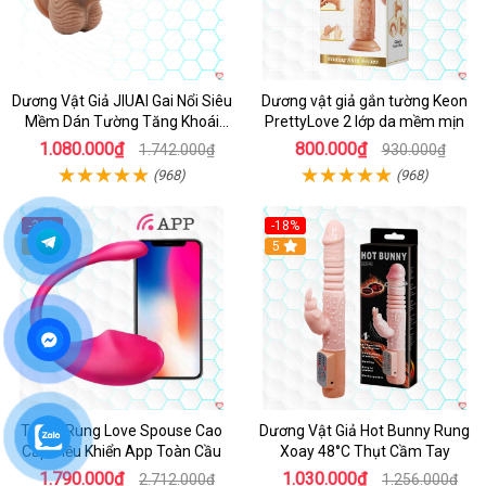
Dương Vật Giả JIUAI Gai Nổi Siêu
Dương vật giả gắn tường Keon
Mềm Dán Tường Tăng Khoái
PrettyLove 2 lớp da mềm mịn
Cảm
1.080.000₫
800.000₫
1.742.000₫
930.000₫
(968)
(968)
-34%
-18%
5
Hot
5
Trứng Rung Love Spouse Cao
Dương Vật Giả Hot Bunny Rung
Cấp Điều Khiển App Toàn Cầu
Xoay 48°C Thụt Cầm Tay
1.790.000₫
1.030.000₫
2.712.000₫
1.256.000₫