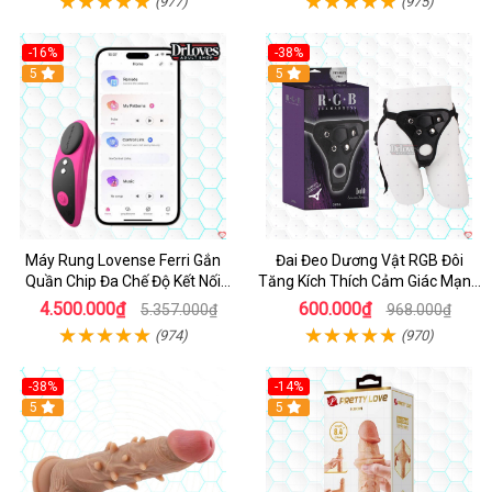
(977)
(975)
-16%
-38%
Hot
5
Hot
5
Máy Rung Lovense Ferri Gắn
Đai Đeo Dương Vật RGB Đôi
Quần Chip Đa Chế Độ Kết Nối
Tăng Kích Thích Cảm Giác Mạnh
App
Mẽ
4.500.000₫
600.000₫
5.357.000₫
968.000₫
(974)
(970)
-38%
-14%
5
5