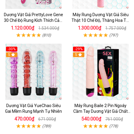
Dương Vật Giả PrettyLove Gene
Máy Rung Dương Vật Giả Siêu
30 Chế Độ Rung Kích Thích Cảm
Thật 10 Chế Độ, Thăng Hoa Tối
Biến Âm Thanh
Ưu
1.120.000₫
1.300.000₫
1.534.000₫
1.757.000₫
(810)
(797)
-30%
-29%
Hot
5
Hot
5
Dương Vật Giả YueChao Siêu
Máy Rung Baile 2 Pin Ngoáy
Gai Mềm Rung Mạnh Tự Nhiên
Cầm Tay Dương Vật Giả Chất
Lượng
470.000₫
540.000₫
671.000₫
761.000₫
(789)
(778)