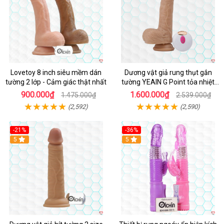
Lovetoy 8 inch siêu mềm dán
Dương vật giả rung thụt gắn
tường 2 lớp - Cảm giác thật nhất
tường YEAIN G Point tỏa nhiệt
điều khiển từ xa
900.000₫
1.600.000₫
1.475.000₫
2.539.000₫
(2,592)
(2,590)
-21%
-36%
Hot
5
Hot
5