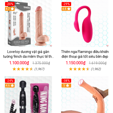
-20%
-29%
Hot
4.7
Hot
4.8
Lovetoy dương vật giả gắn
Thiên nga Flamingo điều khiển
tường 9inch da mềm thực tế thú
điện thoại giá tốt siêu bền đẹp
vị
1.100.000₫
1.150.000₫
1.375.000₫
1.619.000₫
(1,967)
(1,962)
-24%
-38%
4.6
Hot
5