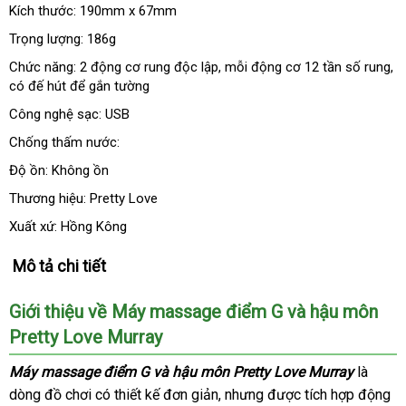
Kích thước: 190mm x 67mm
Trọng lượng: 186g
Chức năng: 2 động cơ rung độc lập
sản
, mỗi động cơ 12 tần số rung
ăn
,
có đế hút
bảo
để gắn tường
xuất
tr
hành
Công nghệ sạc: USB
Chống thấm nước:
Độ ồn: Không ồn
Thương hiệu: Pretty Love
Xuất xứ: Hồng Kông
Mô tả chi tiết
Giới thiệu về Máy massage điểm G
bỏ
và hậu môn
Pretty Love Murray
sỉ
Máy massage điểm G
cũ
và hậu môn Pretty Love Murray
là
dòng đồ chơi có thiết kế đơn giản
giá
,
giao
nhưng
nhận
được tích hợp động