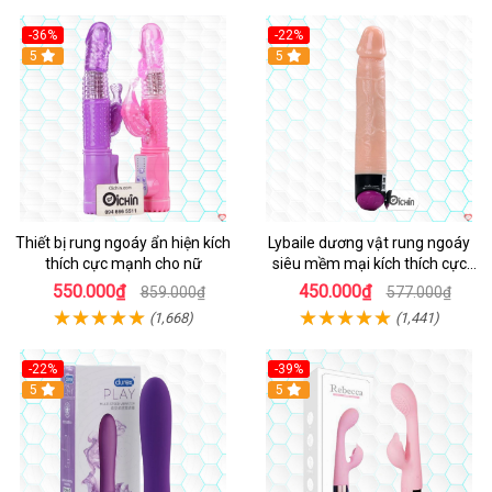
-36%
-22%
Hot
5
Hot
5
Thiết bị rung ngoáy ẩn hiện kích
Lybaile dương vật rung ngoáy
thích cực mạnh cho nữ
siêu mềm mại kích thích cực
mạnh
550.000₫
450.000₫
859.000₫
577.000₫
(1,668)
(1,441)
-22%
-39%
Hot
5
Hot
5