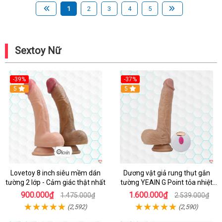
1
2
3
4
5
Sextoy Nữ
-39%
-37%
Hot
5
5
Lovetoy 8 inch siêu mềm dán
Dương vật giả rung thụt gắn
tường 2 lớp - Cảm giác thật nhất
tường YEAIN G Point tỏa nhiệt
điều khiển từ xa
900.000₫
1.600.000₫
1.475.000₫
2.539.000₫
(2,592)
(2,590)