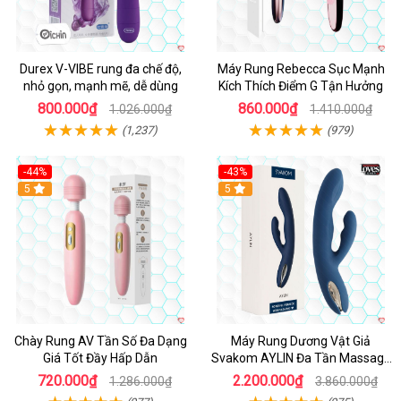
Durex V-VIBE rung đa chế độ,
Máy Rung Rebecca Sục Mạnh
nhỏ gọn, mạnh mẽ, dễ dùng
Kích Thích Điểm G Tận Hưởng
800.000₫
860.000₫
1.026.000₫
1.410.000₫
(1,237)
(979)
-44%
-43%
Hot
5
Hot
5
Chày Rung AV Tần Số Đa Dạng
Máy Rung Dương Vật Giả
Giá Tốt Đầy Hấp Dẫn
Svakom AYLIN Đa Tần Massage
Sướng
720.000₫
2.200.000₫
1.286.000₫
3.860.000₫