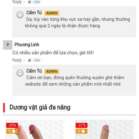
Reply
Like
●
Cẩm Tú
ADMIN
Dạ, tùy vào từng khu vực xa hay gần, nhưng thường
không quá 2 ngày là nhận được hàng
Phương Linh
P
Có nhiều sản phẩm để lựa chọn, giá tốt!
Reply
Like
●
Cẩm Tú
ADMIN
Cảm ơn bạn, đừng quên thường xuyên ghé thăm
website để xem những sản phẩm mới nhất nhé.
Dương vật giả đa năng
-39%
-37%
Hot
5
5