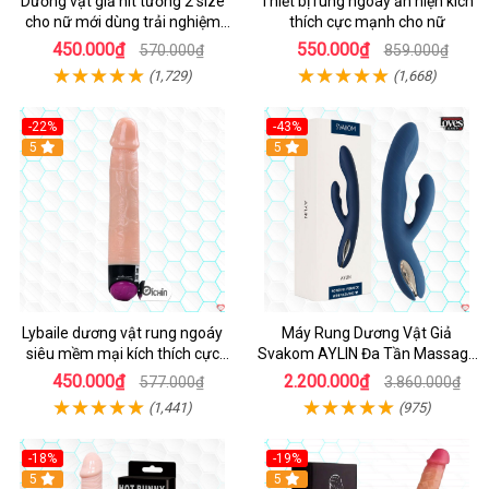
Dương vật giả hít tường 2 size
Thiết bị rung ngoáy ẩn hiện kích
cho nữ mới dùng trải nghiệm
thích cực mạnh cho nữ
thật
450.000₫
550.000₫
570.000₫
859.000₫
(1,729)
(1,668)
-22%
-43%
Hot
5
Hot
5
Lybaile dương vật rung ngoáy
Máy Rung Dương Vật Giả
siêu mềm mại kích thích cực
Svakom AYLIN Đa Tần Massage
mạnh
Sướng
450.000₫
2.200.000₫
577.000₫
3.860.000₫
(1,441)
(975)
-18%
-19%
Hot
5
Hot
5