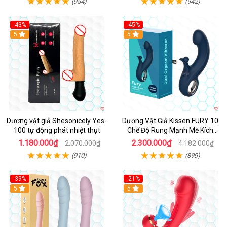
(954)
(942)
-43%
-45%
5
Hot
5
Dương vật giả Shesonicely Yes-
Dương Vật Giả Kissen FURY 10
100 tự động phát nhiệt thụt
Chế Độ Rung Mạnh Mẽ Kích
Thích
1.180.000₫
2.300.000₫
2.070.000₫
4.182.000₫
(910)
(899)
-39%
-21%
Hot
5
Hot
5