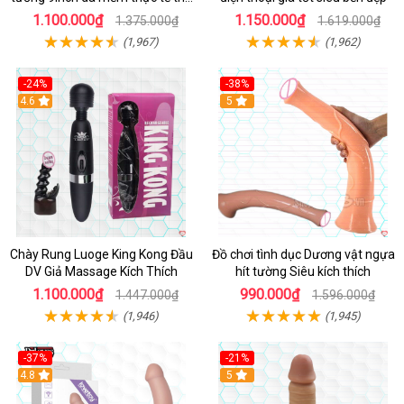
vị
1.100.000₫
1.150.000₫
1.375.000₫
1.619.000₫
(1,967)
(1,962)
-24%
-38%
4.6
Hot
5
Chày Rung Luoge King Kong Đầu
Đồ chơi tình dục Dương vật ngựa
DV Giả Massage Kích Thích
hít tường Siêu kích thích
1.100.000₫
990.000₫
1.447.000₫
1.596.000₫
(1,946)
(1,945)
-37%
-21%
Hot
4.8
Hot
5