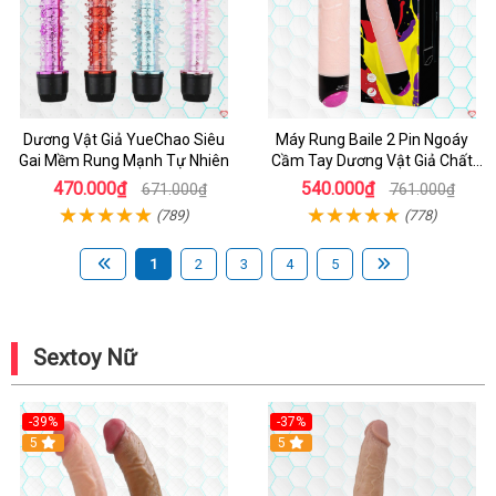
Dương Vật Giả YueChao Siêu
Máy Rung Baile 2 Pin Ngoáy
Gai Mềm Rung Mạnh Tự Nhiên
Cầm Tay Dương Vật Giả Chất
Lượng
470.000₫
540.000₫
671.000₫
761.000₫
(789)
(778)
1
2
3
4
5
Sextoy Nữ
-39%
-37%
Hot
5
5