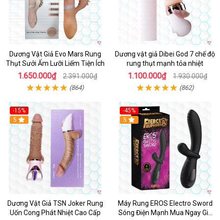
Dương Vật Giả Evo Mars Rung
Dương vật giả Dibei God 7 chế độ
Thụt Sưởi Ấm Lưỡi Liếm Tiện Ích
rung thụt mạnh tỏa nhiệt
1.650.000₫
1.100.000₫
2.391.000₫
1.930.000₫
(864)
(862)
-15%
-45%
5
5
Dương Vật Giả TSN Joker Rung
Máy Rung EROS Electro Sword
Uốn Cong Phát Nhiệt Cao Cấp
Sóng Điện Mạnh Mua Ngay Giá