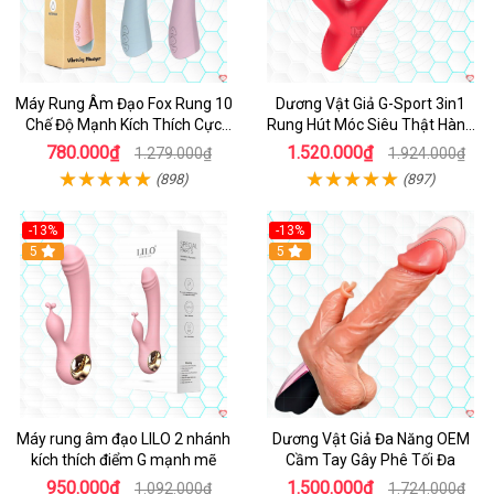
Máy Rung Âm Đạo Fox Rung 10
Dương Vật Giả G-Sport 3in1
Chế Độ Mạnh Kích Thích Cực
Rung Hút Móc Siêu Thật Hàng
Sướng
Hot
780.000₫
1.520.000₫
1.279.000₫
1.924.000₫
(898)
(897)
-13%
-13%
Hot
5
Hot
5
Máy rung âm đạo LILO 2 nhánh
Dương Vật Giả Đa Năng OEM
kích thích điểm G mạnh mẽ
Cầm Tay Gây Phê Tối Đa
950.000₫
1.500.000₫
1.092.000₫
1.724.000₫