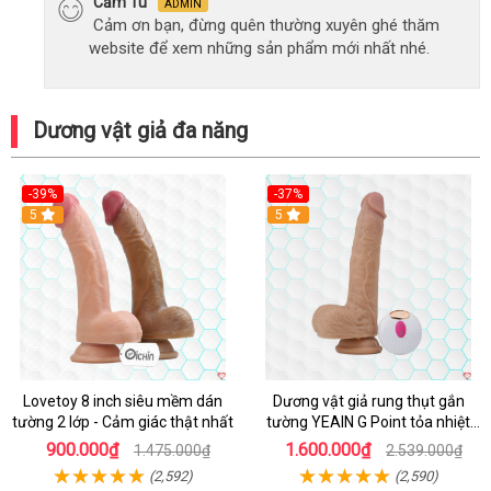
Cẩm Tú
ADMIN
Cảm ơn bạn, đừng quên thường xuyên ghé thăm
website để xem những sản phẩm mới nhất nhé.
Dương vật giả đa năng
-39%
-37%
Hot
5
5
Lovetoy 8 inch siêu mềm dán
Dương vật giả rung thụt gắn
tường 2 lớp - Cảm giác thật nhất
tường YEAIN G Point tỏa nhiệt
điều khiển từ xa
900.000₫
1.600.000₫
1.475.000₫
2.539.000₫
(2,592)
(2,590)