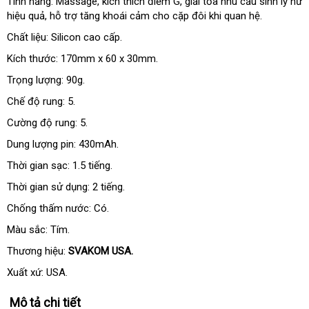
Tính năng: Massage
chợ
, kích thích điểm G
rẻ
, giải tỏa nhu cầu sinh lý nữ
hiệu quả
chính
, hỗ trợ tăng khoái cảm cho cặp đôi khi quan hệ.
nhất
hãng
Chất liệu: Silicon cao cấp.
Kích thước: 170mm x 60 x 30mm.
Trọng lượng: 90g.
Chế độ rung: 5.
Cường độ rung: 5.
Dung lượng pin: 430mAh.
Thời gian sạc: 1.5 tiếng.
Thời gian sử dụng: 2 tiếng.
Chống thấm nước: Có.
Màu sắc: Tím.
Thương hiệu:
SVAKOM USA.
Xuất xứ: USA.
Mô tả chi tiết