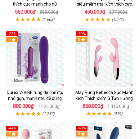
thích cực mạnh cho nữ
siêu mềm mại kích thích cực
mạnh
550.000₫
450.000₫
859.000₫
577.000₫
(1,668)
(1,441)
-22%
-39%
Hot
5
Hot
5
Durex V-VIBE rung đa chế độ,
Máy Rung Rebecca Sục Mạnh
nhỏ gọn, mạnh mẽ, dễ dùng
Kích Thích Điểm G Tận Hưởng
800.000₫
860.000₫
1.026.000₫
1.410.000₫
(1,237)
(979)
-44%
-43%
Hot
5
Hot
5