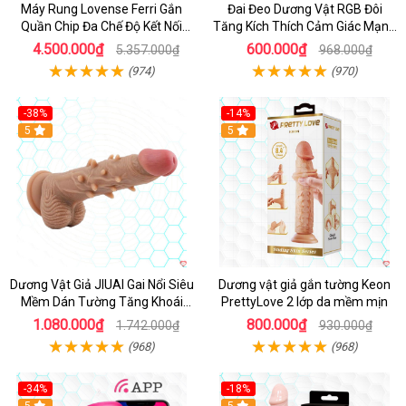
Máy Rung Lovense Ferri Gắn
Đai Đeo Dương Vật RGB Đôi
Quần Chip Đa Chế Độ Kết Nối
Tăng Kích Thích Cảm Giác Mạnh
App
Mẽ
4.500.000₫
600.000₫
5.357.000₫
968.000₫
(974)
(970)
-38%
-14%
5
5
Dương Vật Giả JIUAI Gai Nổi Siêu
Dương vật giả gắn tường Keon
Mềm Dán Tường Tăng Khoái
PrettyLove 2 lớp da mềm mịn
Cảm
1.080.000₫
800.000₫
1.742.000₫
930.000₫
(968)
(968)
-34%
-18%
5
Hot
5