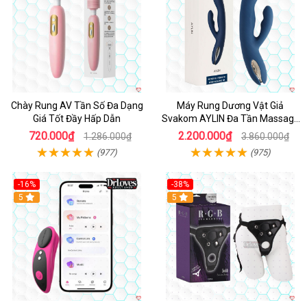
Chày Rung AV Tần Số Đa Dạng
Máy Rung Dương Vật Giả
Giá Tốt Đầy Hấp Dẫn
Svakom AYLIN Đa Tần Massage
Sướng
720.000₫
2.200.000₫
1.286.000₫
3.860.000₫
(977)
(975)
-16%
-38%
Hot
5
Hot
5