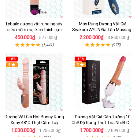
Lybaile dương vật rung ngoáy
Máy Rung Dương Vật Giả
siêu mềm mại kích thích cực
Svakom AYLIN Đa Tần Massage
mạnh
Sướng
450.000₫
2.200.000₫
577.000₫
3.860.000₫
(1,441)
(975)
-18%
-19%
Hot
5
Hot
5
Dương Vật Giả Hot Bunny Rung
Dương Vật Giả Gắn Tường 10
Xoay 48°C Thụt Cầm Tay
Chế Độ Rung Thụt Tỏa Nhiệt Cao
Cấp
1.030.000₫
1.700.000₫
1.256.000₫
2.099.000₫