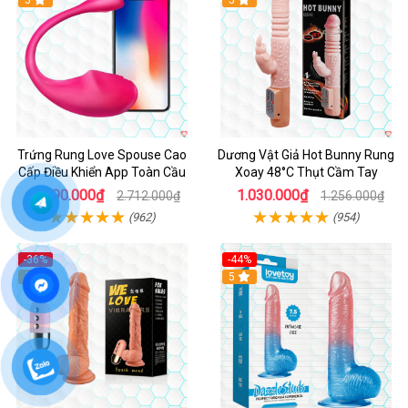
Trứng Rung Love Spouse Cao
Dương Vật Giả Hot Bunny Rung
Cấp Điều Khiển App Toàn Cầu
Xoay 48°C Thụt Cầm Tay
1.790.000₫
1.030.000₫
2.712.000₫
1.256.000₫
(962)
(954)
-36%
-44%
5
Hot
5