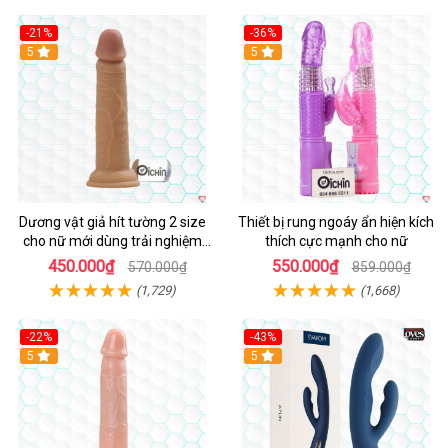
-21%
-36%
Hot
5
Hot
5
Dương vật giả hít tường 2 size
Thiết bị rung ngoáy ẩn hiện kích
cho nữ mới dùng trải nghiệm
thích cực mạnh cho nữ
thật
450.000₫
550.000₫
570.000₫
859.000₫
(1,729)
(1,668)
-22%
-43%
Hot
5
Hot
5