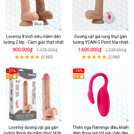
Lovetoy 8 inch siêu mềm dán
Dương vật giả rung thụt gắn
tường 2 lớp - Cảm giác thật nhất
tường YEAIN G Point tỏa nhiệt
điều khiển từ xa
900.000₫
1.600.000₫
1.475.000₫
2.539.000₫
(2,592)
(2,590)
-20%
-29%
Hot
4.7
Hot
4.8
Lovetoy dương vật giả gắn
Thiên nga Flamingo điều khiển
tường 9inch da mềm thực tế thú
điện thoại giá tốt siêu bền đẹp