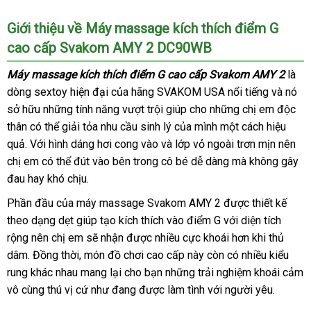
Giới thiệu về Máy massage kích thích điểm G
cao cấp Svakom AMY 2 DC90WB
Máy massage kích thích điểm G cao cấp Svakom AMY 2
là
dòng sextoy hiện đại
Mỹ
của hãng SVAKOM USA nổi tiếng
tiết
và nó
sở hữu
nhận
những tính năng vượt trội giúp cho
tổng
những chị em độc
kiệm
thân
thanh
có thể giải tỏa nhu cầu sinh lý
hàng
lắp
của mình một cách hiệu
hợp
quả
khách
. Với hình dáng hơi cong vào
lý
có
và lớp vỏ ngoài trơn mịn nên
đặt
chị em
hàng
facebook
có thể đút vào bên trong cô bé dễ dàng
nên
vệ
mà không gây
đau hay khó chịu.
chọn
sinh
Phần đầu
thống
của máy massage Svakom AMY 2
đăng
được thiết kế
theo dạng dẹt giúp tạo kích thích vào điểm G
kê
ký
Đài
với diện tích
rộng nên chị em
địa
sẽ nhận
link
được nhiều cực khoái hơn khi thủ
Loan
dâm
địa
. Đồng thời
to
, món đồ chơi cao cấp này còn có nhiều kiểu
chỉ
web
rung khác nhau mang lại cho bạn
chỉ
đổi
những trải nghiệm khoái cảm
vô cùng thú vị cứ như đang
vệ
được làm tình
trả
giá
với người yêu.
sinh
rẻ