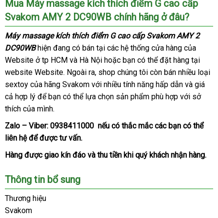
Mua Máy massage kích thích điểm G cao cấp
Svakom AMY 2 DC90WB chính hãng ở đâu?
Máy massage kích thích điểm G cao cấp Svakom AMY 2
DC90WB
hiện đang có bán tại
lắp
các hệ thống cửa hàng
nơi
của
Website ở tp HCM
báo
và Hà Nội
địa
hoặc bạn
đặt
Mỹ
có thể đặt hàng tại
bán
website Website
khuyến
. Ngoài ra
giá
shop
, shop chúng tôi còn bán nhiều loại
chỉ
sextoy
tổng
của hãng Svakom
mãi
chất
với nhiều tính năng hấp dẫn
đại
và giá
cả hợp lý
hợp
chính
để bạn
địa
có thể lựa chọn sản phẩm phù hợp
lượng
tổng
với sở
lý
thích
danh
của mình.
hãng
chỉ
hợp
sách
Zalo – Viber:
0938411000
đăng
nếu có thắc mắc
an
các bạn
quà
có thể
liên hệ
hàng
để
an
được tư vấn.
ký
toàn
tặng
Hiệu
toàn
Hàng
đắt
được giao kín đáo
đổi
và thu tiền khi quý khách nhận hàng.
nhất
trả
Thông tin bổ sung
Thương hiệu
Svakom