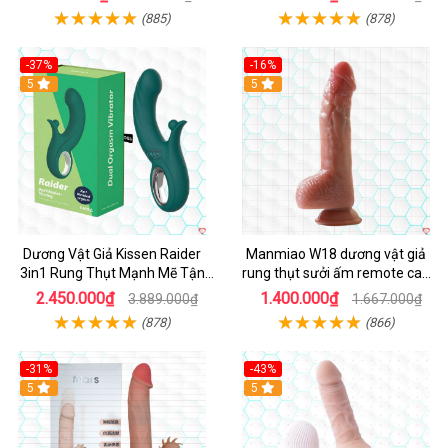
(885)
(878)
-37%
-16%
Hot
5
Hot
5
Dương Vật Giả Kissen Raider
Manmiao W18 dương vật giả
3in1 Rung Thụt Mạnh Mẽ Tận
rung thụt sưởi ấm remote cao
Hưởng
cấp
2.450.000₫
1.400.000₫
3.889.000₫
1.667.000₫
(878)
(866)
-31%
-43%
5
Hot
5