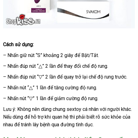
Bộ
Cách sử dụng:
phụ
kiện
– Nhấn giữ nút “S” khoảng 2 giây
theo
để Bật/Tắt.
ở
của
yêu
đâu
máy
– Nhấn đúp nút “
△
” 2 lần
nổi
để thay đổi chế độ rung.
cầu
tốt
massage
tiếng
– Nhấn đúp nút “
▽
” 2 lần
quà
để quay trở lại chế độ rung trước.
kích
tặng
thích
– Nhấn nút “
△
” 1 lần
thanh
để tăng cường độ rung.
điểm
toán
– Nhấn nút “
▽
” 1 lần
cửa
để giảm cường độ rung.
G
cao
hàng
Lưu ý: Không nên dùng chung sextoy cá nhân
giao
với người khác
sử
.
gi
cấp
Nếu dùng
ở
để hỗ trợ khi quan hệ
Úc
thì phải biết rõ sức khỏe
hàng
đẹp
của
ch
rẻ
Svakom
nhau
tiết
để tránh lây bệnh qua đường tình dục.
đâu
AMY
kiệm
tốt
2.