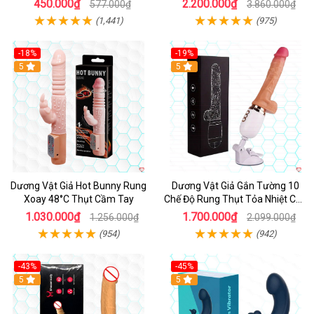
450.000₫
2.200.000₫
577.000₫
3.860.000₫
(1,441)
(975)
-18%
-19%
Hot
5
Hot
5
Dương Vật Giả Hot Bunny Rung
Dương Vật Giả Gắn Tường 10
Xoay 48°C Thụt Cầm Tay
Chế Độ Rung Thụt Tỏa Nhiệt Cao
Cấp
1.030.000₫
1.700.000₫
1.256.000₫
2.099.000₫
(954)
(942)
-43%
-45%
5
Hot
5