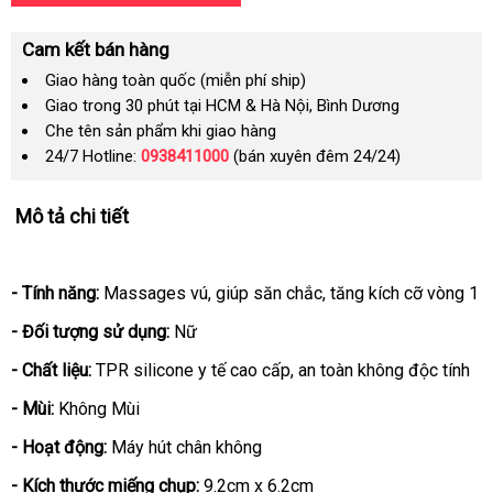
Cam kết bán hàng
Giao hàng toàn quốc (miễn phí ship)
Giao trong 30 phút tại HCM & Hà Nội, Bình Dương
Che tên sản phẩm khi giao hàng
24/7 Hotline:
0938411000
(bán xuyên đêm 24/24)
Mô tả chi tiết
- Tính năng:
Massages vú
tổng
, giúp săn chắc
xuất
, tăng kích cỡ vòng 1
hợp
khẩu
- Đối tượng sử dụng:
Nữ
- Chất liệu:
TPR silicone y tế cao cấp
nhận
, an toàn không độc tính
hàng
- Mùi:
Không Mùi
- Hoạt động:
Máy hút chân không
- Kích thước miếng chụp:
9.2cm x 6.2cm