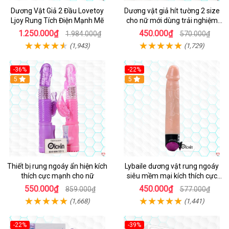
Dương Vật Giả 2 Đầu Lovetoy
Dương vật giả hít tường 2 size
Ljoy Rung Tích Điện Mạnh Mẽ
cho nữ mới dùng trải nghiệm
thật
1.250.000₫
450.000₫
1.984.000₫
570.000₫
(1,943)
(1,729)
-36%
-22%
Hot
5
Hot
5
Thiết bị rung ngoáy ẩn hiện kích
Lybaile dương vật rung ngoáy
thích cực mạnh cho nữ
siêu mềm mại kích thích cực
mạnh
550.000₫
450.000₫
859.000₫
577.000₫
(1,668)
(1,441)
-22%
-39%