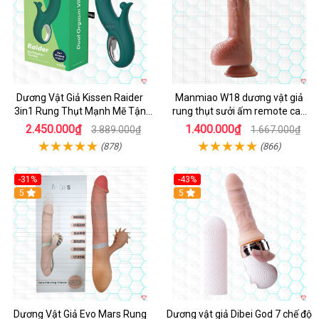
Dương Vật Giả Kissen Raider
Manmiao W18 dương vật giả
3in1 Rung Thụt Mạnh Mẽ Tận
rung thụt sưởi ấm remote cao
Hưởng
cấp
2.450.000₫
1.400.000₫
3.889.000₫
1.667.000₫
(878)
(866)
-31%
-43%
5
Hot
5
Dương Vật Giả Evo Mars Rung
Dương vật giả Dibei God 7 chế độ