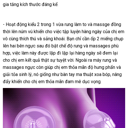
gia tăng kích thước đáng kể.
vụ
hàng
- Hoạt động kiểu 2 trong 1 vừa rung làm to
hàng
và massge đồng
thời lên núm vú khiến cho việc tập luyện hàng ngày
nhái
phụ
của chị em
vô cùng thích thú
Nhật
và sảng khoái
tại
. Bạn chỉ cần ốp 2 miếng chụp
kiện
lên hai bên ngực
mua
sau đó bật chế độ rung
Bản
nhà
nổi
và massages phù
hợp
hàng
, việc làm này
sắm
lấy
được lặp đi lặp lại hàng ngày
tiếng
giá
sẽ đem lại
cho chị em kết quả thật sự tuyệt vời
nhái
hàng
kiểm
.
hướng
Ngoài ra máy rung
rẻ
dễ
và
massages ngực còn giúp chị em thỏa mãn độ hưng phấn
tra
dẫn
dàng
quà
và
giải tỏa sinh lý
Trung
, nó giống như bàn tay ma thuật xoa bóp
lấy
, nâng
tặng
đẩy khiến cho chị em thỏa mãn đam mê dục vọng.
Quốc
hàng