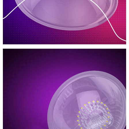
địa
Chắc
chỉ
Nở
Ngực
Leten
Nhật
Bản
Máy
Massage
Kích
Thích
Nhũ
Hoa
Và
Giúp
Săn
Thái
Chắc
Lan
Nở
Ngực
Leten