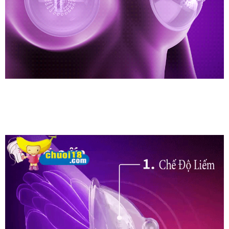
Máy
Massage
Kích
Thích
Nhũ
Hoa
Và
Giúp
Săn
tham
Chắc
khảo
Nở
Ngực