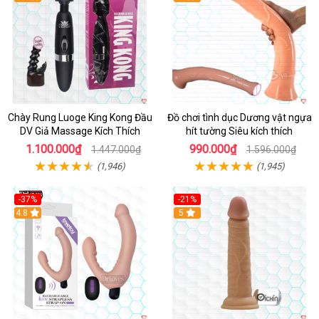
Chày Rung Luoge King Kong Đầu
Đồ chơi tình dục Dương vật ngựa
DV Giả Massage Kích Thích
hít tường Siêu kích thích
1.100.000₫
990.000₫
1.447.000₫
1.596.000₫
(1,946)
(1,945)
-37%
-21%
Hot
4.8
Hot
5