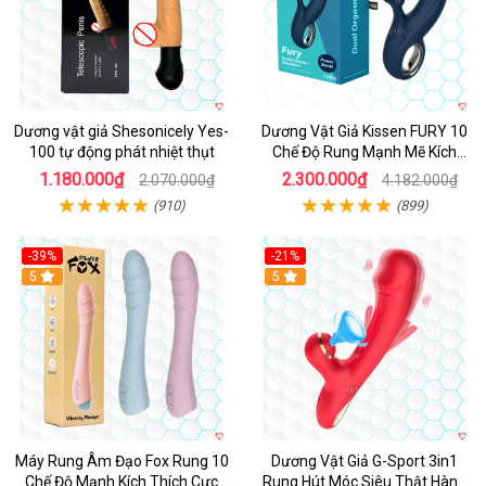
Dương vật giả Shesonicely Yes-
Dương Vật Giả Kissen FURY 10
100 tự động phát nhiệt thụt
Chế Độ Rung Mạnh Mẽ Kích
Thích
1.180.000₫
2.300.000₫
2.070.000₫
4.182.000₫
(910)
(899)
-39%
-21%
Hot
5
Hot
5
Máy Rung Âm Đạo Fox Rung 10
Dương Vật Giả G-Sport 3in1
Chế Độ Mạnh Kích Thích Cực
Rung Hút Móc Siêu Thật Hàng