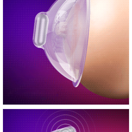
Săn
Đài
Chắc
Loan
Nở
Ngực
Leten
Nhật
Bản
Máy
Massage
Kích