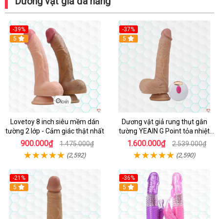
Dương vật giả đa năng
-39%
-37%
Hot
5
5
Lovetoy 8 inch siêu mềm dán
Dương vật giả rung thụt gắn
tường 2 lớp - Cảm giác thật nhất
tường YEAIN G Point tỏa nhiệt
điều khiển từ xa
900.000₫
1.600.000₫
1.475.000₫
2.539.000₫
(2,592)
(2,590)
-21%
-36%
Hot
5
Hot
5