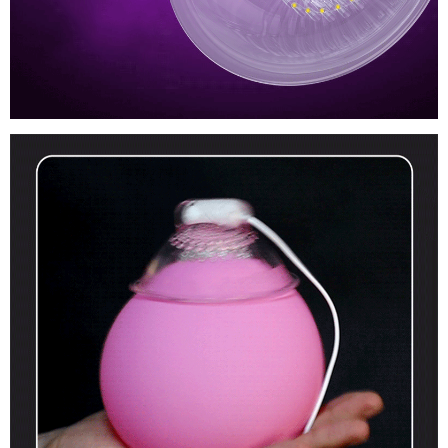
Nhật
Bản
Máy
Massage
Kích
Thích
Nhũ
Hoa
Và
Giúp
Săn
xách
Chắc
tay
Nở
Ngực
Leten
Nhật