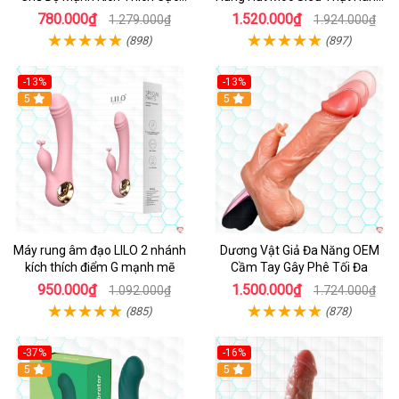
Sướng
Hot
780.000₫
1.520.000₫
1.279.000₫
1.924.000₫
(898)
(897)
-13%
-13%
Hot
5
Hot
5
Máy rung âm đạo LILO 2 nhánh
Dương Vật Giả Đa Năng OEM
kích thích điểm G mạnh mẽ
Cầm Tay Gây Phê Tối Đa
950.000₫
1.500.000₫
1.092.000₫
1.724.000₫
(885)
(878)
-37%
-16%
Hot
5
Hot
5