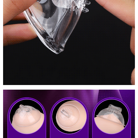
Bản
Máy
Massage
Kích
Thích
Nhũ
Hoa
Và