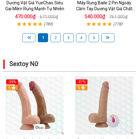
Dương Vật Giả YueChao Siêu
Máy Rung Baile 2 Pin Ngoáy
Gai Mềm Rung Mạnh Tự Nhiên
Cầm Tay Dương Vật Giả Chất
Lượng
470.000₫
540.000₫
671.000₫
761.000₫
(789)
(778)
1
2
3
4
5
Sextoy Nữ
-39%
-37%
Hot
5
5