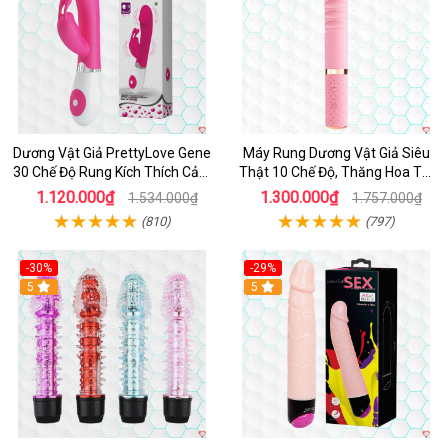
Dương Vật Giả PrettyLove Gene
Máy Rung Dương Vật Giả Siêu
30 Chế Độ Rung Kích Thích Cảm
Thật 10 Chế Độ, Thăng Hoa Tối
Biến Âm Thanh
Ưu
1.120.000₫
1.300.000₫
1.534.000₫
1.757.000₫
(810)
(797)
-30%
-29%
Hot
5
Hot
5