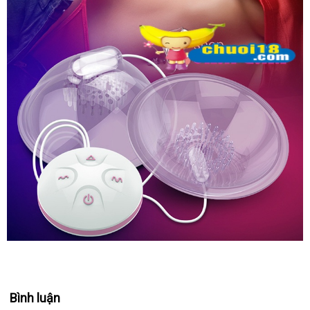
Thích
Nhũ
Hoa
Và
Giúp
Săn
bảo
Chắc
hành
Nở
Ngực
Leten
Nhật
Bản
Máy
Massage
Kích
Bình luận
Thích