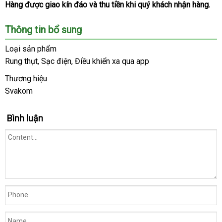
đầy
Hàng
có
được giao kín đáo
có
và thu tiền khi quý khách nhận hàng.
đủ
nên
nên
phụ
Thông tin bổ sung
chọn
chọn
kiện
an
của
Loại sản phẩm
toàn
Máy
Rung thụt
an
, Sạc điện
tại
, Điều khiển xa qua app
massage
toàn
nhà
Thương hiệu
điểm
G
Svakom
rung
thụt
Bình luận
đa
chế
độ
Svakom
Ava
Neo.