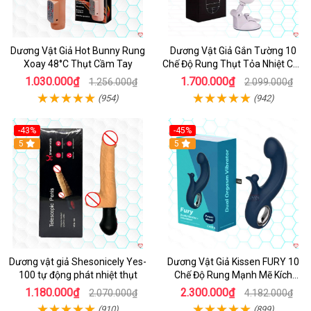
Dương Vật Giả Hot Bunny Rung
Dương Vật Giả Gắn Tường 10
Xoay 48°C Thụt Cầm Tay
Chế Độ Rung Thụt Tỏa Nhiệt Cao
Cấp
1.030.000₫
1.700.000₫
1.256.000₫
2.099.000₫
(954)
(942)
-43%
-45%
5
Hot
5
Dương vật giả Shesonicely Yes-
Dương Vật Giả Kissen FURY 10
100 tự động phát nhiệt thụt
Chế Độ Rung Mạnh Mẽ Kích
Thích
1.180.000₫
2.300.000₫
2.070.000₫
4.182.000₫
(910)
(899)