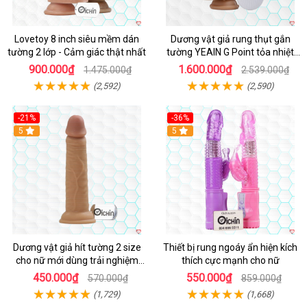
Lovetoy 8 inch siêu mềm dán
Dương vật giả rung thụt gắn
tường 2 lớp - Cảm giác thật nhất
tường YEAIN G Point tỏa nhiệt
điều khiển từ xa
900.000₫
1.600.000₫
1.475.000₫
2.539.000₫
(2,592)
(2,590)
-21%
-36%
Hot
5
Hot
5
Dương vật giả hít tường 2 size
Thiết bị rung ngoáy ẩn hiện kích
cho nữ mới dùng trải nghiệm
thích cực mạnh cho nữ
thật
450.000₫
550.000₫
570.000₫
859.000₫
(1,729)
(1,668)