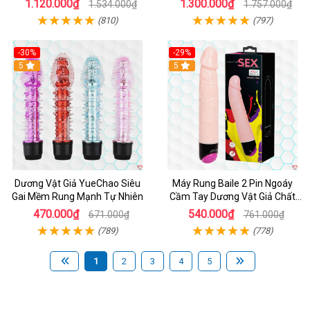
1.120.000₫
1.300.000₫
1.534.000₫
1.757.000₫
(810)
(797)
-30%
-29%
Hot
5
Hot
5
Dương Vật Giả YueChao Siêu
Máy Rung Baile 2 Pin Ngoáy
Gai Mềm Rung Mạnh Tự Nhiên
Cầm Tay Dương Vật Giả Chất
Lượng
470.000₫
540.000₫
671.000₫
761.000₫
(789)
(778)
1
2
3
4
5