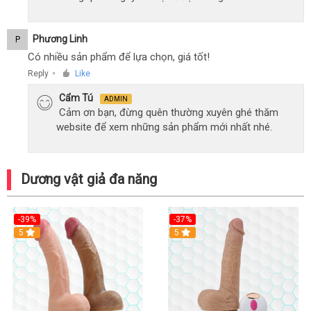
Phương Linh
P
Có nhiều sản phẩm để lựa chọn, giá tốt!
Reply
Like
●
Cẩm Tú
ADMIN
Cảm ơn bạn, đừng quên thường xuyên ghé thăm
website để xem những sản phẩm mới nhất nhé.
Dương vật giả đa năng
-39%
-37%
Hot
5
5