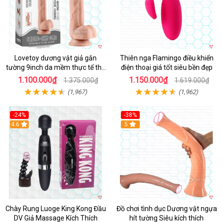
Lovetoy dương vật giả gắn
Thiên nga Flamingo điều khiển
tường 9inch da mềm thực tế thú
điện thoại giá tốt siêu bền đẹp
vị
1.100.000₫
1.150.000₫
1.375.000₫
1.619.000₫
(1,967)
(1,962)
-24%
-38%
4.6
Hot
5
Chày Rung Luoge King Kong Đầu
Đồ chơi tình dục Dương vật ngựa
DV Giả Massage Kích Thích
hít tường Siêu kích thích