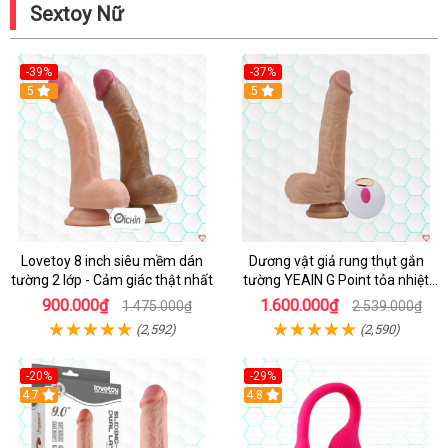
Sextoy Nữ
-39%
-37%
Hot
5
5
Lovetoy 8 inch siêu mềm dán
Dương vật giả rung thụt gắn
tường 2 lớp - Cảm giác thật nhất
tường YEAIN G Point tỏa nhiệt
điều khiển từ xa
900.000₫
1.600.000₫
1.475.000₫
2.539.000₫
(2,592)
(2,590)
-20%
-29%
Hot
4.7
Hot
4.8