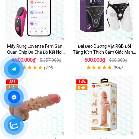
Máy Rung Lovense Ferri Gắn
Đai Đeo Dương Vật RGB Đôi
Quần Chip Đa Chế Độ Kết Nối
Tăng Kích Thích Cảm Giác Mạnh
App
Mẽ
4.500.000₫
600.000₫
5.357.000₫
968.000₫
(974)
(970)
-38%
-14%
5
5