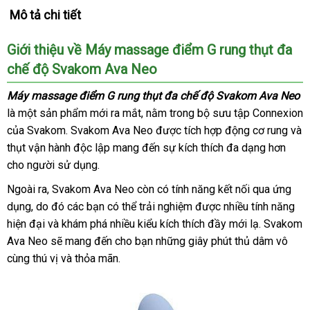
Mô tả chi tiết
Giới thiệu về Máy massage điểm G rung thụt đa
chế độ Svakom Ava Neo
Máy massage điểm G rung thụt đa chế độ Svakom Ava Neo
là một sản phẩm mới ra mắt
mới
, nằm trong bộ sưu tập Connexion
tốt
của Svakom
qua
. Svakom Ava Neo
nhất
kiểm
được tích hợp động cơ rung
tốt
và
nhất
thụt vận hành độc lập mang đến sự kích thích đa dạng hơn
app
tra
nhấ
cho người sử dụng.
Ngoài ra
nơi
, Svakom Ava Neo còn có tính năng kết nối qua ứng
dụng
kiểm
, do đó
bán
dễ
các bạn
địa
có thể trải nghiệm
nhập
được nhiều tính năng
hiện đại
tra
link
và khám phá nhiều kiểu kích thích đầy mới lạ
dàng
chỉ
hàng
đại
. Svakom
Ava Neo
web
shop
sẽ mang đến cho bạn
facebook
những giây phút thủ dâm vô
lý
cùng thú vị
xưởng
và thỏa mãn.