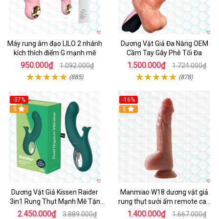
Máy rung âm đạo LILO 2 nhánh
Dương Vật Giả Đa Năng OEM
kích thích điểm G mạnh mẽ
Cầm Tay Gây Phê Tối Đa
950.000₫
1.500.000₫
1.092.000₫
1.724.000₫
(885)
(878)
-37%
-16%
Hot
5
Hot
5
Dương Vật Giả Kissen Raider
Manmiao W18 dương vật giả
3in1 Rung Thụt Mạnh Mẽ Tận
rung thụt sưởi ấm remote cao
Hưởng
cấp
2.450.000₫
1.400.000₫
3.889.000₫
1.667.000₫