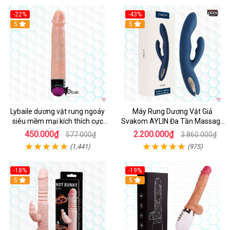
-22%
-43%
Hot
5
Hot
5
Lybaile dương vật rung ngoáy
Máy Rung Dương Vật Giả
siêu mềm mại kích thích cực
Svakom AYLIN Đa Tần Massage
mạnh
Sướng
450.000₫
2.200.000₫
577.000₫
3.860.000₫
(1,441)
(975)
-18%
-19%
Hot
5
Hot
5