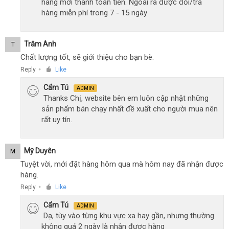
hàng mới thanh toán tiền. Ngoài ra được đổi/trả
hàng miễn phí trong 7 - 15 ngày
Trâm Anh
T
Chất lượng tốt, sẽ giới thiệu cho bạn bè.
Reply
Like
●
Cẩm Tú
ADMIN
Thanks Chị, website bên em luôn cập nhật những
sản phẩm bán chạy nhất đề xuất cho người mua nên
rất uy tín.
Mỹ Duyên
M
Tuyệt vời, mới đặt hàng hôm qua mà hôm nay đã nhận được
hàng.
Reply
Like
●
Cẩm Tú
ADMIN
Dạ, tùy vào từng khu vực xa hay gần, nhưng thường
không quá 2 ngày là nhận được hàng