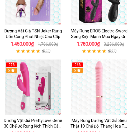
Dương Vật Giả TSN Joker Rung
Máy Rung EROS Electro Sword
Uốn Cong Phát Nhiệt Cao Cấp
Sóng Điện Mạnh Mua Ngay Giá
Tốt
1.450.000₫
1.780.000₫
1.706.000₫
3.236.000₫
(855)
(837)
-27%
-26%
Hot
5
Hot
5
Dương Vật Giả PrettyLove Gene
Máy Rung Dương Vật Giả Siêu
30 Chế Độ Rung Kích Thích Cảm
Thật 10 Chế Độ, Thăng Hoa Tối
Biến Âm Thanh
Ưu