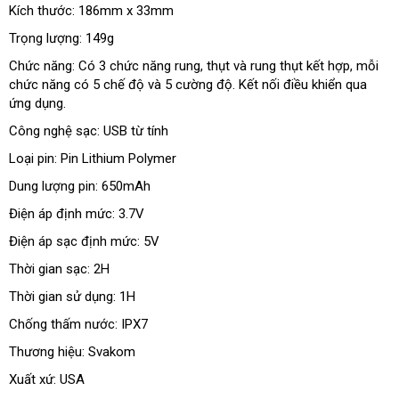
Kích thước: 186mm x 33mm
Trọng lượng: 149g
Chức năng: Có 3 chức năng rung
lớn
, thụt
rẻ
và rung thụt kết hợp
chính
, mỗi
chức năng có 5 chế độ
hướng
và 5 cường độ
tổng
. Kết nối điều khiển qua
nhất
hãng
ứng dụng.
dẫn
hợp
Công nghệ sạc: USB từ tính
Loại pin: Pin Lithium Polymer
Dung lượng pin: 650mAh
Điện áp định mức: 3.7V
Điện áp sạc định mức: 5V
Thời gian sạc: 2H
Thời gian sử dụng: 1H
Chống thấm nước: IPX7
Thương hiệu: Svakom
Xuất xứ: USA