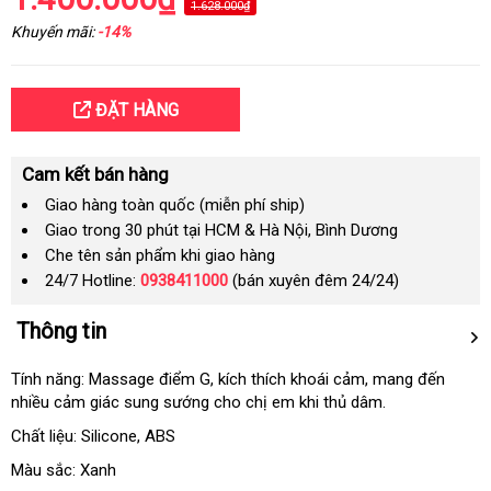
1.628.000₫
Khuyến mãi:
-14%
ĐẶT HÀNG
Cam kết bán hàng
Giao hàng toàn quốc (miễn phí ship)
Giao trong 30 phút tại HCM & Hà Nội, Bình Dương
Che tên sản phẩm khi giao hàng
24/7 Hotline:
0938411000
(bán xuyên đêm 24/24)
Thông tin
Tính năng: Massage điểm G
nơi
, kích thích khoái cảm
vận
, mang đến
nhiều cảm giác sung sướng cho chị em khi thủ dâm.
nào
chuyển
Chất liệu: Silicone
nổi
, ABS
tiếng
Màu sắc: Xanh