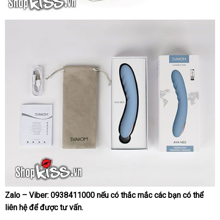
Zalo – Viber:
0938411000
giao
nếu có thắc mắc
thảo
các bạn
mini
có thể
Trọn
liên hệ
thanh
để
kho
được tư vấn.
hàng
luận
bộ
toán
hàng