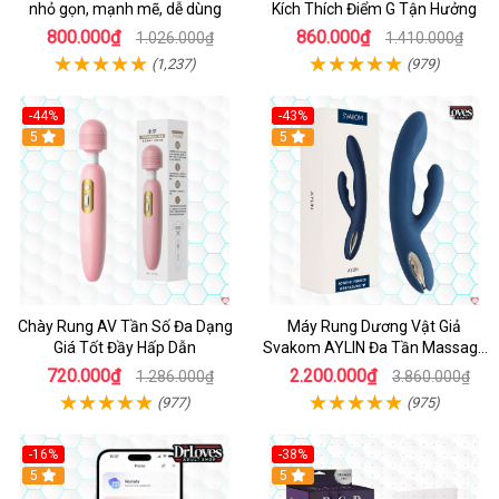
nhỏ gọn, mạnh mẽ, dễ dùng
Kích Thích Điểm G Tận Hưởng
800.000₫
860.000₫
1.026.000₫
1.410.000₫
(1,237)
(979)
-44%
-43%
Hot
5
Hot
5
Chày Rung AV Tần Số Đa Dạng
Máy Rung Dương Vật Giả
Giá Tốt Đầy Hấp Dẫn
Svakom AYLIN Đa Tần Massage
Sướng
720.000₫
2.200.000₫
1.286.000₫
3.860.000₫
(977)
(975)
-16%
-38%
Hot
5
Hot
5