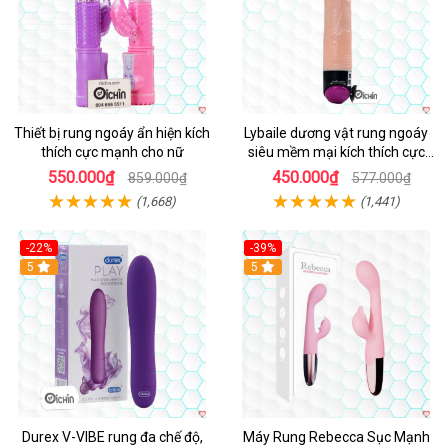
Thiết bị rung ngoáy ẩn hiện kích
Lybaile dương vật rung ngoáy
thích cực mạnh cho nữ
siêu mềm mại kích thích cực
mạnh
550.000₫
450.000₫
859.000₫
577.000₫
(1,668)
(1,441)
-22%
-39%
Hot
5
Hot
5
Durex V-VIBE rung đa chế độ,
Máy Rung Rebecca Sục Mạnh