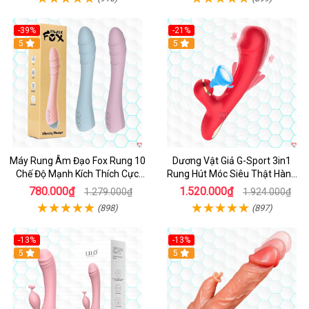
-39%
-21%
Hot
5
Hot
5
Máy Rung Âm Đạo Fox Rung 10
Dương Vật Giả G-Sport 3in1
Chế Độ Mạnh Kích Thích Cực
Rung Hút Móc Siêu Thật Hàng
Sướng
Hot
780.000₫
1.520.000₫
1.279.000₫
1.924.000₫
(898)
(897)
-13%
-13%
Hot
5
Hot
5