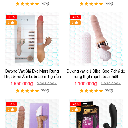
(878)
(866)
-31%
-43%
5
Hot
5
Dương Vật Giả Evo Mars Rung
Dương vật giả Dibei God 7 chế độ
Thụt Sưởi Ấm Lưỡi Liếm Tiện Ích
rung thụt mạnh tỏa nhiệt
1.650.000₫
1.100.000₫
2.391.000₫
1.930.000₫
(864)
(862)
-15%
-45%
5
5