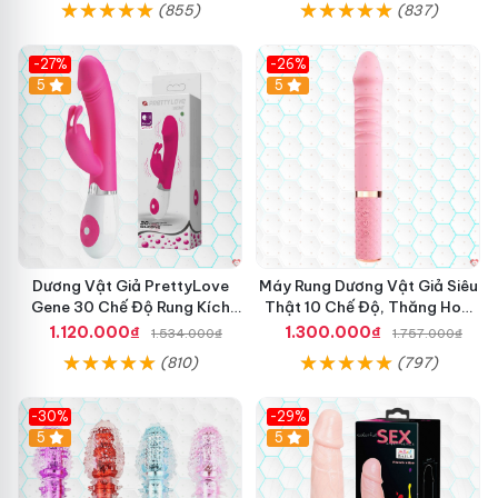
(855)
(837)
-27%
-26%
Hot
5
Hot
5
Dương Vật Giả PrettyLove
Máy Rung Dương Vật Giả Siêu
Gene 30 Chế Độ Rung Kích
Thật 10 Chế Độ, Thăng Hoa
Thích Cảm Biến Âm Thanh
Tối Ưu
1.120.000₫
1.300.000₫
1.534.000₫
1.757.000₫
(810)
(797)
-30%
-29%
Hot
5
Hot
5