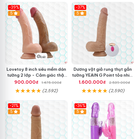
-39%
-37%
Hot
5
5
Lovetoy 8 inch siêu mềm dán
Dương vật giả rung thụt gắn
tường 2 lớp - Cảm giác thật
tường YEAIN G Point tỏa nhiệt
nhất
điều khiển từ xa
900.000₫
1.600.000₫
1.475.000₫
2.539.000₫
(2,592)
(2,590)
-21%
-36%
Hot
5
Hot
5