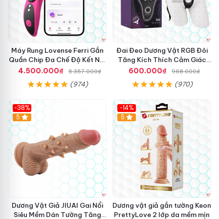
Máy Rung Lovense Ferri Gắn
Đai Đeo Dương Vật RGB Đôi
Quần Chip Đa Chế Độ Kết Nối
Tăng Kích Thích Cảm Giác
App
Mạnh Mẽ
4.500.000₫
600.000₫
5.357.000₫
968.000₫
(974)
(970)
-38%
-14%
5
5
Dương Vật Giả JIUAI Gai Nổi
Dương vật giả gắn tường Keon
Siêu Mềm Dán Tường Tăng
PrettyLove 2 lớp da mềm mịn