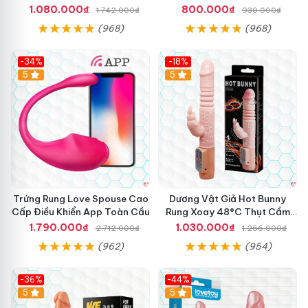
Khoái Cảm
1.080.000₫
800.000₫
1.742.000₫
930.000₫
(968)
(968)
-34%
-18%
5
Hot
5
Trứng Rung Love Spouse Cao
Dương Vật Giả Hot Bunny
Cấp Điều Khiển App Toàn Cầu
Rung Xoay 48°C Thụt Cầm
Tay
1.790.000₫
1.030.000₫
2.712.000₫
1.256.000₫
(962)
(954)
-36%
-44%
5
Hot
5