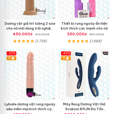
Dương vật giả hít tường 2 size
Thiết bị rung ngoáy ẩn hiện
cho nữ mới dùng trải nghiệm
kích thích cực mạnh cho nữ
thật
450.000₫
550.000₫
570.000₫
859.000₫
(1,729)
(1,668)
-22%
-43%
Hot
5
Hot
5
Lybaile dương vật rung ngoáy
Máy Rung Dương Vật Giả
siêu mềm mại kích thích cực
Svakom AYLIN Đa Tần
mạnh
Massage Sướng