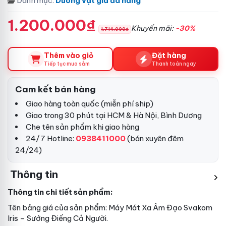
Danh mục:
Dương vật giả đa năng
1.200.000₫
Khuyến mãi:
-30%
1.714.000₫
Thêm vào giỏ
Đặt hàng
Tiếp tục mua sắm
Thanh toán ngay
Cam kết bán hàng
Giao hàng toàn quốc (miễn phí ship)
Giao trong 30 phút tại HCM & Hà Nội, Bình Dương
Che tên sản phẩm khi giao hàng
24/7 Hotline:
0938411000
(bán xuyên đêm
24/24)
Thông tin
Thông tin chi tiết sản phẩm:
Tên
bảng giá
của sản phẩm: Máy Mát Xa Âm Đạo Svakom
Iris – Sướng Điếng Cả Người.