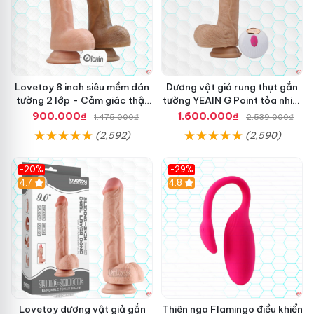
Lovetoy 8 inch siêu mềm dán
Dương vật giả rung thụt gắn
tường 2 lớp - Cảm giác thật
tường YEAIN G Point tỏa nhiệt
nhất
điều khiển từ xa
900.000₫
1.600.000₫
1.475.000₫
2.539.000₫
(2,592)
(2,590)
-20%
-29%
Hot
4.7
Hot
4.8
Lovetoy dương vật giả gắn
Thiên nga Flamingo điều khiển