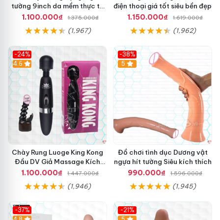
tường 9inch da mềm thực tế
điện thoại giá tốt siêu bền đẹp
thú vị
1.100.000₫
1.150.000₫
1.375.000₫
1.619.000₫
(1,967)
(1,962)
-24%
-38%
4.6
Hot
5
Chày Rung Luoge King Kong
Đồ chơi tình dục Dương vật
Đầu DV Giả Massage Kích
ngựa hít tường Siêu kích thích
Thích
1.100.000₫
990.000₫
1.447.000₫
1.596.000₫
(1,946)
(1,945)
-37%
-21%
Hot
4.8
Hot
5