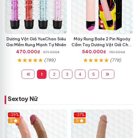
Dương Vật Giả YueChao Siêu
Máy Rung Baile 2 Pin Ngoáy
Gai Mềm Rung Mạnh Tự Nhiên
Cầm Tay Dương Vật Giả Chất
Lượng
470.000₫
540.000₫
671.000₫
761.000₫
(789)
(778)
1
2
3
4
5
Sextoy Nữ
-39%
-37%
Hot
5
5