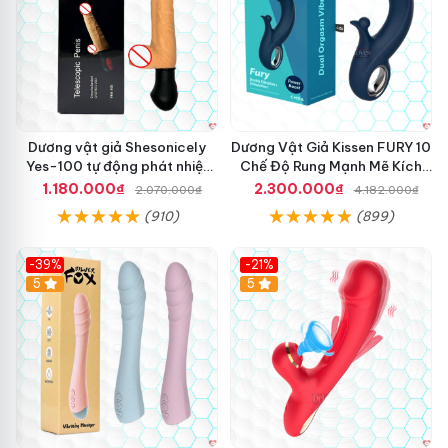
h
ố
n
g
S
h
o
Dương vật giả Shesonicely
Dương Vật Giả Kissen FURY 10
p
Yes-100 tự động phát nhiệt
Chế Độ Rung Mạnh Mẽ Kích
l
thụt
Thích
ớ
1.180.000₫
2.300.000₫
2.070.000₫
4.182.000₫
n
(910)
(899)
H
à
n
-39%
-21%
Q
Hot
5
Hot
5
u
ố
c
,
u
y
t
í