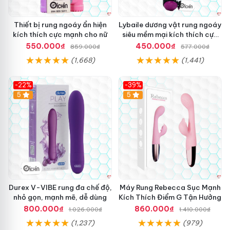
Thiết bị rung ngoáy ẩn hiện
Lybaile dương vật rung ngoáy
kích thích cực mạnh cho nữ
siêu mềm mại kích thích cực
mạnh
550.000₫
450.000₫
859.000₫
577.000₫
(1,668)
(1,441)
-22%
-39%
Hot
5
Hot
5
Durex V-VIBE rung đa chế độ,
Máy Rung Rebecca Sục Mạnh
nhỏ gọn, mạnh mẽ, dễ dùng
Kích Thích Điểm G Tận Hưởng
800.000₫
860.000₫
1.026.000₫
1.410.000₫
(1,237)
(979)