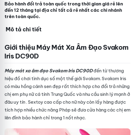
Bảo hành đổi trả toàn quốc trong thời gian
giá rẻ
lên
đến 12 tháng tại
địa chỉ
tất cả
rẻ nhất
các chi nhánh
trên toàn quốc.
Mô tả chi tiết
Giới thiệu Máy Mát Xa Âm Đạo Svakom
Iris DC90D
Máy mát xa âm đạo Svakom Iris DC90D
đến từ thương
hiệu đồ chơi tình dục số một thế giới Svakom. Svakom Iris
có màu hồng cánh sen
đẹp
rất thích hợp cho
đổi trả
những
chị em phụ nữ cá tính
Trung Quốc
và nhu cầu sinh lý mạnh
ở
đâu uy tín
. Sextoy cao cấp cho nữ này còn
lấy hàng
được
tích hợp nhiều chức năng
Pháp
sẽ đưa
cửa hàng
các chị em
lên đỉnh
bảo hành
chỉ trong 1 nốt nhạc.