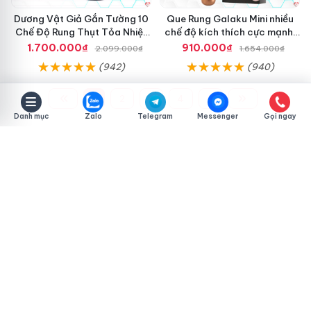
Dương Vật Giả Gắn Tường 10
Que Rung Galaku Mini nhiều
Chế Độ Rung Thụt Tỏa Nhiệt
chế độ kích thích cực mạnh,
Cao Cấp
siêu sướng
1.700.000₫
910.000₫
2.099.000₫
1.654.000₫
(942)
(940)
1
2
3
4
5
Danh mục
Zalo
Telegram
Messenger
Gọi ngay
SUBMIT
Nhà Nghỉ
Website chuyên cung cấp các sản phẩm cao cấp dành cho
tình yêu Nam Nữ như đồ chơi người lớn, đồ chơi phòng the, gel