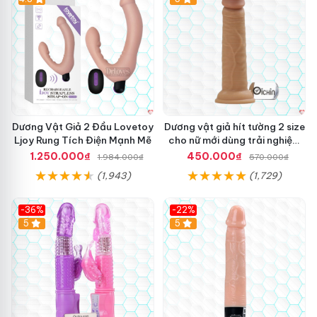
Dương Vật Giả 2 Đầu Lovetoy
Dương vật giả hít tường 2 size
Ljoy Rung Tích Điện Mạnh Mẽ
cho nữ mới dùng trải nghiệm
thật
1.250.000₫
450.000₫
1.984.000₫
570.000₫
(1,943)
(1,729)
-36%
-22%
Hot
5
Hot
5