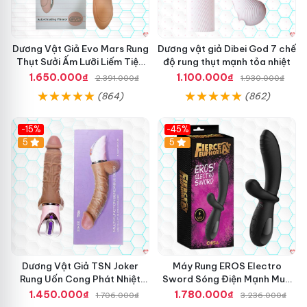
Dương Vật Giả Evo Mars Rung
Dương vật giả Dibei God 7 chế
Thụt Sưởi Ấm Lưỡi Liếm Tiện
độ rung thụt mạnh tỏa nhiệt
Ích
1.650.000₫
1.100.000₫
2.391.000₫
1.930.000₫
(864)
(862)
-15%
-45%
5
5
Dương Vật Giả TSN Joker
Máy Rung EROS Electro
Rung Uốn Cong Phát Nhiệt
Sword Sóng Điện Mạnh Mua
Cao Cấp
Ngay Giá Tốt
1.450.000₫
1.780.000₫
1.706.000₫
3.236.000₫