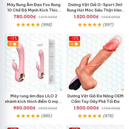
n
Máy Rung Âm Đạo Fox Rung
Dương Vật Giả G-Sport 3in1
t
10 Chế Độ Mạnh Kích Thích
Rung Hút Móc Siêu Thật Hàng
r
Cực Sướng
Hot
780.000₫
1.520.000₫
1.279.000₫
1.924.000₫
o
n
(898)
(897)
g
n
-13%
-13%
g
Hot
5
Hot
5
à
n
h
đ
ồ
c
h
ơ
i
n
Máy rung âm đạo LILO 2
Dương Vật Giả Đa Năng OEM
g
nhánh kích thích điểm G mạnh
Cầm Tay Gây Phê Tối Đa
ư
mẽ
950.000₫
1.500.000₫
1.092.000₫
1.724.000₫
ờ
(885)
(878)
i
l
ớ