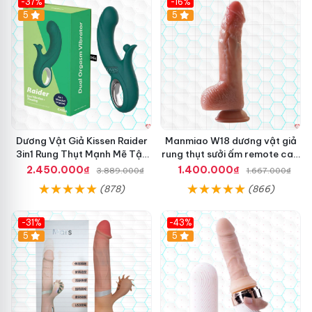
-37%
-16%
n
Hot
5
Hot
5
.
Dương Vật Giả Kissen Raider
Manmiao W18 dương vật giả
3in1 Rung Thụt Mạnh Mẽ Tận
rung thụt sưởi ấm remote cao
Hưởng
cấp
2.450.000₫
1.400.000₫
3.889.000₫
1.667.000₫
(878)
(866)
-31%
-43%
5
Hot
5