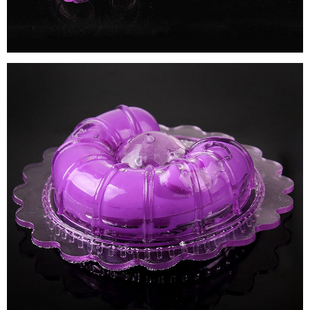
Hưng
Phấn
Máy
Massa
Kích
Thích
Nhũ
Hoa
Mini
-
Kích
Thích
Hưng
Phấn