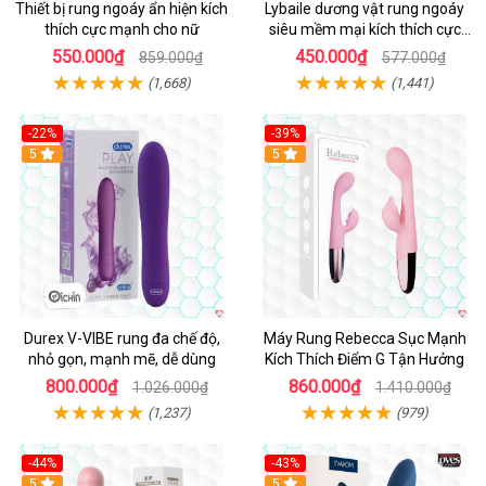
Thiết bị rung ngoáy ẩn hiện kích
Lybaile dương vật rung ngoáy
thích cực mạnh cho nữ
siêu mềm mại kích thích cực
mạnh
550.000₫
450.000₫
859.000₫
577.000₫
(1,668)
(1,441)
-22%
-39%
Hot
5
Hot
5
Durex V-VIBE rung đa chế độ,
Máy Rung Rebecca Sục Mạnh
nhỏ gọn, mạnh mẽ, dễ dùng
Kích Thích Điểm G Tận Hưởng
800.000₫
860.000₫
1.026.000₫
1.410.000₫
(1,237)
(979)
-44%
-43%
Hot
5
Hot
5