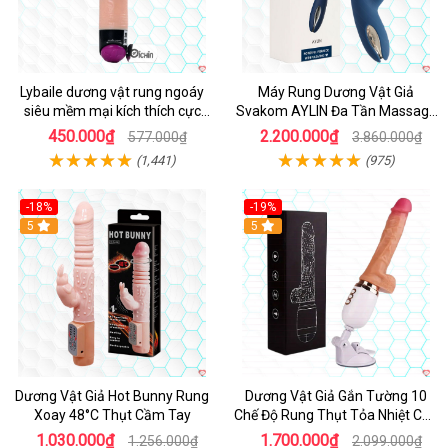
Lybaile dương vật rung ngoáy
Máy Rung Dương Vật Giả
siêu mềm mại kích thích cực
Svakom AYLIN Đa Tần Massage
mạnh
Sướng
450.000₫
2.200.000₫
577.000₫
3.860.000₫
(1,441)
(975)
-18%
-19%
Hot
5
Hot
5
Dương Vật Giả Hot Bunny Rung
Dương Vật Giả Gắn Tường 10
Xoay 48°C Thụt Cầm Tay
Chế Độ Rung Thụt Tỏa Nhiệt Cao
Cấp
1.030.000₫
1.700.000₫
1.256.000₫
2.099.000₫