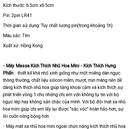
Kích thước: 6.5cm x6.5cm
Pin: 2pin LR41
Thời gian sử dụng: Tùy chất lượng pin(trong khoảng 1h)
Màu sắc: Tím
Xuất xứ: Hồng Kong
- Máy Massa Kích Thích Nhũ Hoa Mini - Kích Thích Hưng
Phấn
: thiết kế
nhận
khá nhỏ xinh giống như một miếng dán ngực
thông thường
hàng
, chất liệu silicon mềm
xét
nhận
, mượt
lớn
, mịn màng nên dễ
dàng kích thích nhũ hoa giúp tăng khoái cảm
Hiệu
hàng
bỏ
và kích thích sự
phát triển vòng 1 cho
ăn
những chị em vốn không tự tin
sỉ
giá
với bộ
ngực lép hay không săn chắc
trộm
mua
của mình
hàng
. Với bộ đôi mát xa nhũ
sỉ
hoa mini giúp chị em lấy lại
mua
được "sắc vóc" hoàn hảo hơn
sắm
nhái
xách
, sự
lôi cuốn nóng bỏng hơn.
sắm
tay
- Máy mát xa nhũ hoa mini ngoài chức năng kích thích nhũ hoa