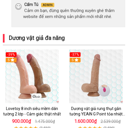
Cẩm Tú
ADMIN
Cảm ơn bạn, đừng quên thường xuyên ghé thăm
website để xem những sản phẩm mới nhất nhé.
Dương vật giả đa năng
-39%
-37%
Hot
5
5
Lovetoy 8 inch siêu mềm dán
Dương vật giả rung thụt gắn
tường 2 lớp - Cảm giác thật nhất
tường YEAIN G Point tỏa nhiệt
điều khiển từ xa
900.000₫
1.600.000₫
1.475.000₫
2.539.000₫