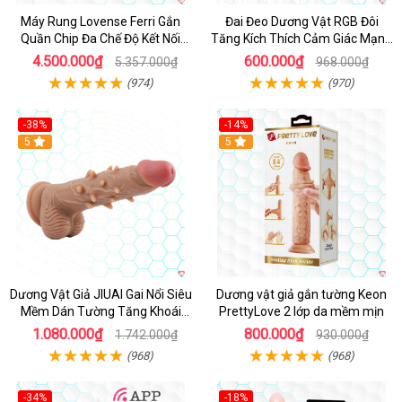
Máy Rung Lovense Ferri Gắn
Đai Đeo Dương Vật RGB Đôi
Quần Chip Đa Chế Độ Kết Nối
Tăng Kích Thích Cảm Giác Mạnh
App
Mẽ
4.500.000₫
600.000₫
5.357.000₫
968.000₫
(974)
(970)
-38%
-14%
5
5
Dương Vật Giả JIUAI Gai Nổi Siêu
Dương vật giả gắn tường Keon
Mềm Dán Tường Tăng Khoái
PrettyLove 2 lớp da mềm mịn
Cảm
1.080.000₫
800.000₫
1.742.000₫
930.000₫
(968)
(968)
-34%
-18%