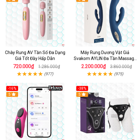
Chày Rung AV Tần Số Đa Dạng
Máy Rung Dương Vật Giả
Giá Tốt Đầy Hấp Dẫn
Svakom AYLIN Đa Tần Massage
Sướng
720.000₫
2.200.000₫
1.286.000₫
3.860.000₫
(977)
(975)
-16%
-38%
Hot
5
Hot
5