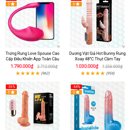
5
Hot
5
Trứng Rung Love Spouse Cao
Dương Vật Giả Hot Bunny Rung
Cấp Điều Khiển App Toàn Cầu
Xoay 48°C Thụt Cầm Tay
1.790.000₫
1.030.000₫
2.712.000₫
1.256.000₫
(962)
(954)
-36%
-44%
5
Hot
5