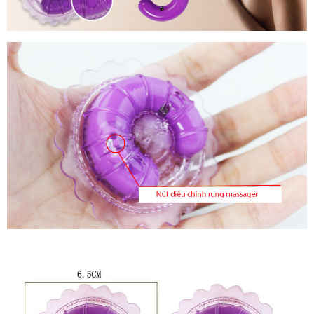
Máy
Massa
Kích
Thích
Nhũ
Hoa
Mini
-
Kích
Thích
Hưng
Phấn
Máy
Massa
Kích
Thích
Nhũ