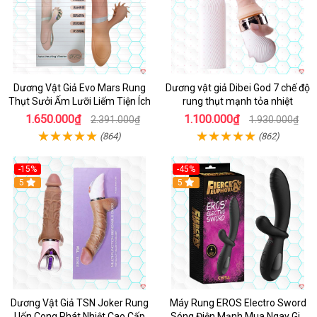
Dương Vật Giả Evo Mars Rung
Dương vật giả Dibei God 7 chế độ
Thụt Sưởi Ấm Lưỡi Liếm Tiện Ích
rung thụt mạnh tỏa nhiệt
1.650.000₫
1.100.000₫
2.391.000₫
1.930.000₫
(864)
(862)
-15%
-45%
5
5
Dương Vật Giả TSN Joker Rung
Máy Rung EROS Electro Sword
Uốn Cong Phát Nhiệt Cao Cấp
Sóng Điện Mạnh Mua Ngay Giá