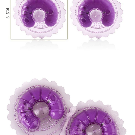
Hoa
Mini
-
Kích
Thích
Hưng
Phấn
Máy
Massa
Kích
Thích
Nhũ
Hoa
Mini
-
Kích
Thích
Hưng