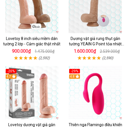
Lovetoy 8 inch siêu mềm dán
Dương vật giả rung thụt gắn
tường 2 lớp - Cảm giác thật nhất
tường YEAIN G Point tỏa nhiệt
điều khiển từ xa
900.000₫
1.600.000₫
1.475.000₫
2.539.000₫
(2,592)
(2,590)
-20%
-29%
Hot
4.7
Hot
4.8
Lovetoy dương vật giả gắn
Thiên nga Flamingo điều khiển