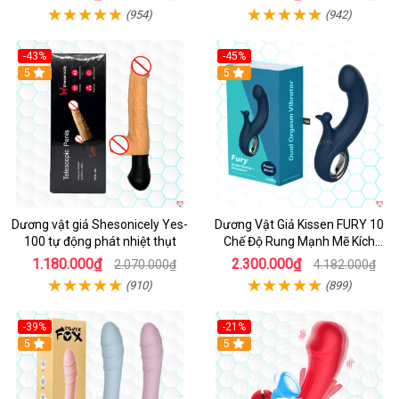
(954)
(942)
-43%
-45%
5
Hot
5
Dương vật giả Shesonicely Yes-
Dương Vật Giả Kissen FURY 10
100 tự động phát nhiệt thụt
Chế Độ Rung Mạnh Mẽ Kích
Thích
1.180.000₫
2.300.000₫
2.070.000₫
4.182.000₫
(910)
(899)
-39%
-21%
Hot
5
Hot
5