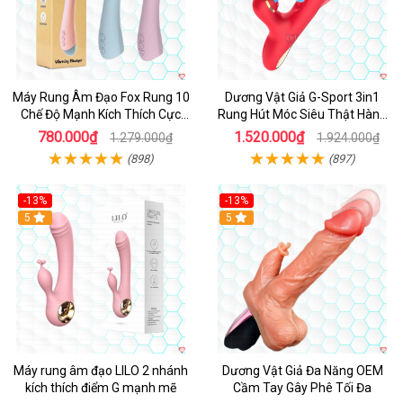
Máy Rung Âm Đạo Fox Rung 10
Dương Vật Giả G-Sport 3in1
Chế Độ Mạnh Kích Thích Cực
Rung Hút Móc Siêu Thật Hàng
Sướng
Hot
780.000₫
1.520.000₫
1.279.000₫
1.924.000₫
(898)
(897)
-13%
-13%
Hot
5
Hot
5
Máy rung âm đạo LILO 2 nhánh
Dương Vật Giả Đa Năng OEM
kích thích điểm G mạnh mẽ
Cầm Tay Gây Phê Tối Đa