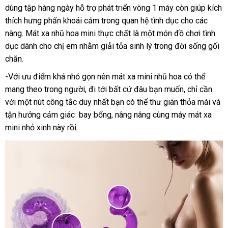
dùng tập hàng ngày hỗ trợ phát triển vòng 1 máy còn giúp kích
thích hưng phấn khoái cảm trong quan hệ tình dục cho
Trung
các
nàng
nhập
. Mát xa nhũ hoa mini thực chất là một món đồ chơi tình
Quốc
dục dành cho chị em
khẩu
dịch
nhằm giải tỏa sinh lý trong đời sống gối
chăn.
vụ
-Với ưu điểm
tư
khá nhỏ gọn nên mát xa mini nhũ hoa
ăn
có thể
mang theo trong người
vấn
giá
, đi tới
đã
bất cứ đâu bạn muốn
trộm
có
, chỉ cần
xuất
với một nút công tắc duy nhất bạn
bán
qua
chất
có thể thư giãn thỏa mái
nên
khẩ
tận
và
tận hưởng cảm giác bay bổng
sử
quà
, nâng nâng cùng máy mát xa
lượng
mua
nơi
mini nhỏ xinh này rồi.
dụng
tặng