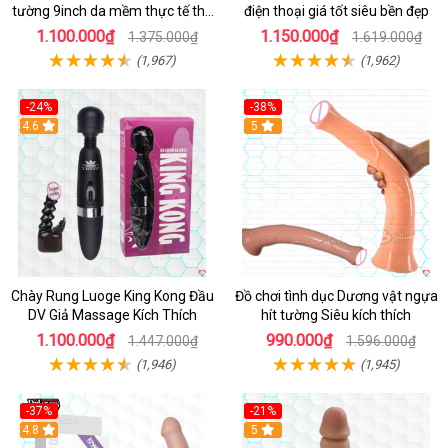
tường 9inch da mềm thực tế thú
điện thoại giá tốt siêu bền đẹp
vị
1.100.000₫
1.150.000₫
1.375.000₫
1.619.000₫
(1,967)
(1,962)
-24%
-38%
4.6
Hot
5
Chày Rung Luoge King Kong Đầu
Đồ chơi tình dục Dương vật ngựa
DV Giả Massage Kích Thích
hít tường Siêu kích thích
1.100.000₫
990.000₫
1.447.000₫
1.596.000₫
(1,946)
(1,945)
-37%
-21%
Hot
4.8
Hot
5