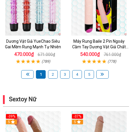
Dương Vật Giả YueChao Siêu
Máy Rung Baile 2 Pin Ngoáy
Gai Mềm Rung Mạnh Tự Nhiên
Cầm Tay Dương Vật Giả Chất
Lượng
470.000₫
540.000₫
671.000₫
761.000₫
(789)
(778)
1
2
3
4
5
Sextoy Nữ
-39%
-37%
Hot
5
5