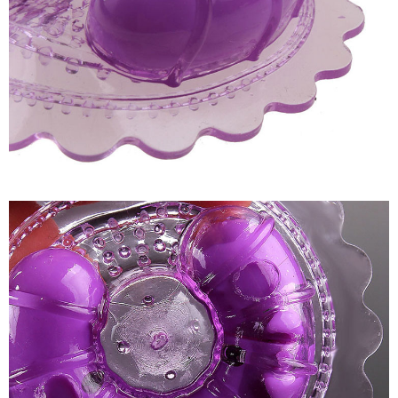
Phấn
Máy
Massa
Kích
Thích
Nhũ
Hoa
Mini
-
Kích
Thích