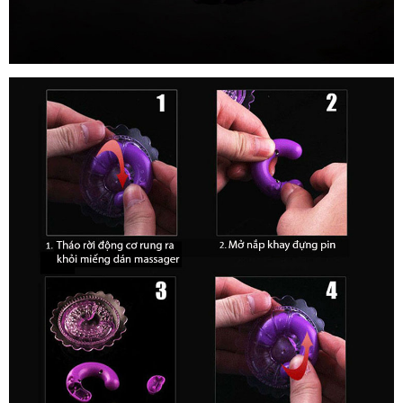
Máy
Massa
Kích
Thích
Nhũ
Hoa
Mini
-
Kích
Thích
Hưng
Phấn