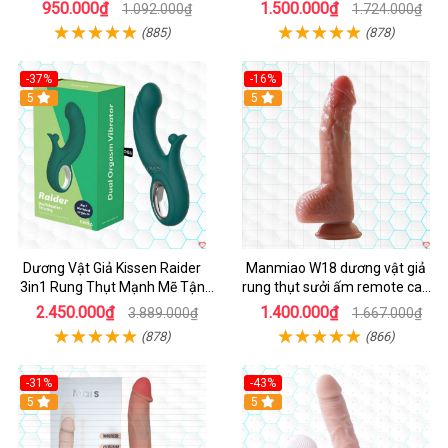
950.000₫
1.500.000₫
1.092.000₫
1.724.000₫
(885)
(878)
-37%
-16%
Hot
5
Hot
5
Dương Vật Giả Kissen Raider
Manmiao W18 dương vật giả
3in1 Rung Thụt Mạnh Mẽ Tận
rung thụt sưởi ấm remote cao
Hưởng
cấp
2.450.000₫
1.400.000₫
3.889.000₫
1.667.000₫
(878)
(866)
-31%
-43%
5
Hot
5