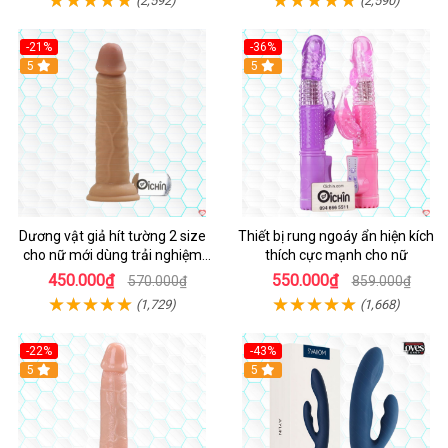
(2,592)
(2,590)
-21%
-36%
Hot
5
Hot
5
Dương vật giả hít tường 2 size
Thiết bị rung ngoáy ẩn hiện kích
cho nữ mới dùng trải nghiệm
thích cực mạnh cho nữ
thật
450.000₫
550.000₫
570.000₫
859.000₫
(1,729)
(1,668)
-22%
-43%
Hot
5
Hot
5