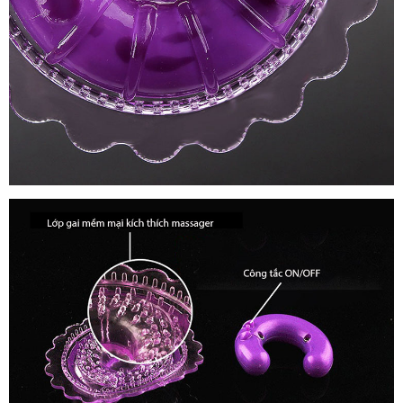
Hưng
Phấn
Máy
Massa
Kích
Thích
Nhũ
Hoa
Mini
-
Kích
Thích