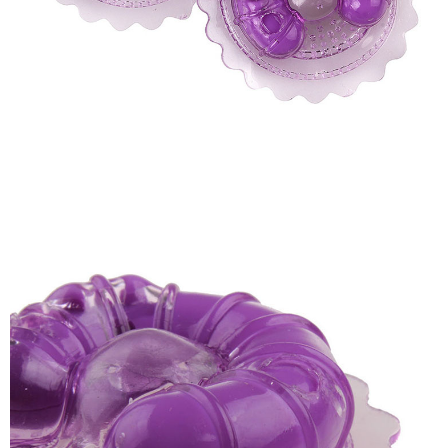
Phấn
Máy
Massa
Kích
Thích
Nhũ
Hoa
Mini
-
Kích
Thích
Hưng