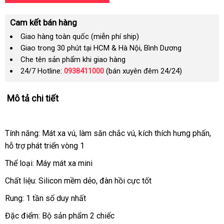
Cam kết bán hàng
Giao hàng toàn quốc (miễn phí ship)
Giao trong 30 phút tại HCM & Hà Nội, Bình Dương
Che tên sản phẩm khi giao hàng
24/7 Hotline:
0938411000
(bán xuyên đêm 24/24)
Mô tả chi tiết
Tính năng: Mát xa vú
tại
, làm săn chắc vú
qua
, kích thích hưng phấn
giá
,
hỗ trợ phát triển vòng 1
nhà
app
bán
lẻ
Thể loại: Máy mát xa mini
Chất liệu: Silicon mềm dẻo
chất
, đàn hồi cực tốt
lượng
Rung: 1 tần số duy nhất
Đặc điểm: Bộ sản phẩm 2 chiếc