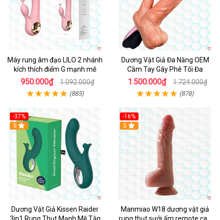
Máy rung âm đạo LILO 2 nhánh
Dương Vật Giả Đa Năng OEM
kích thích điểm G mạnh mẽ
Cầm Tay Gây Phê Tối Đa
950.000₫
1.500.000₫
1.092.000₫
1.724.000₫
(885)
(878)
-37%
-16%
Hot
5
Hot
5
Dương Vật Giả Kissen Raider
Manmiao W18 dương vật giả
3in1 Rung Thụt Mạnh Mẽ Tận
rung thụt sưởi ấm remote cao