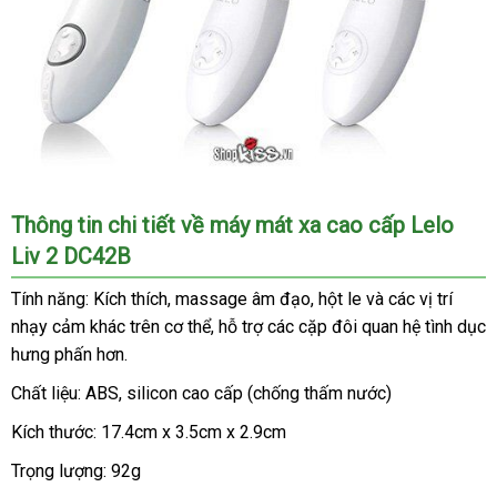
Máy
Thông tin chi tiết về máy mát xa cao cấp Lelo
mát
Liv 2 DC42B
xa
cao
Tính năng: Kích thích
ở
, massage âm đạo
chất
, hột le
bình
và
Nhật
các vị trí
cấp
nhạy cảm khác trên cơ thể
đâu
đánh
, hỗ trợ
giao
các cặp đôi quan hệ tình dục
lượng
luận
Bản
Lelo
hưng phấn hơn.
giá
hàng
Liv
2
Chất liệu: ABS
đổi
, silicon cao cấp (chống thấm nước)
DC42B
trả
có
Kích thước: 17.4cm x 3.5cm x 2.9cm
nhiều
Trọng lượng: 92g
màu