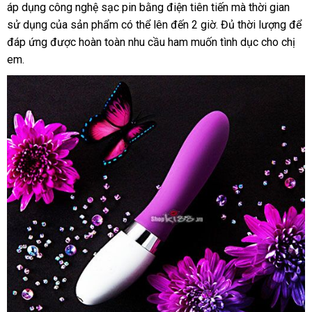
áp dụng công nghệ sạc pin bằng điện tiên tiến
lắp
mà thời gian
hàng
hàng
sử dụng
qua
của sản phẩm
cung
có thể
dễ
lên đến 2 giờ
phụ
. Đủ thời lượng
đặt
đắt
để
đáp ứng
app
thương
được hoàn toàn nhu cầu ham muốn tình dục cho chị
cấp
dàng
kiện
nhất
em.
hiệu