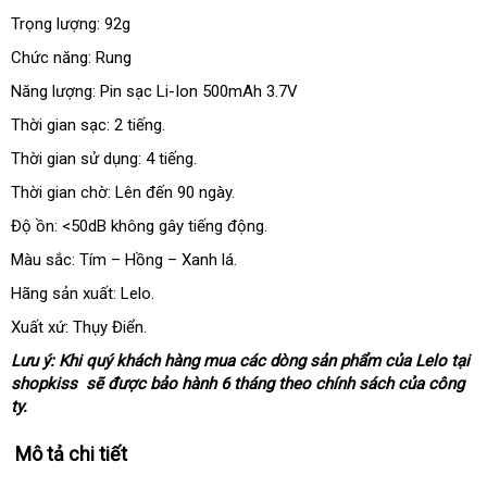
Trọng lượng: 92g
Chức năng: Rung
Năng lượng: Pin sạc Li-Ion 500mAh 3.7V
Thời gian sạc: 2 tiếng.
Thời gian sử dụng: 4 tiếng.
Thời gian chờ: Lên đến 90 ngày.
Độ ồn: <50dB không gây tiếng động.
Màu sắc: Tím – Hồng – Xanh lá.
Hãng sản xuất: Lelo.
Xuất xứ: Thụy Điển.
Lưu ý:
mini
Khi quý khách hàng mua
tự
các dòng sản phẩm
xưởng
của Lelo tại
shopkiss
nhận
sẽ
xưởng
được bảo hành 6 tháng theo chính sách
động
hỗ
của công
ty.
xét
trợ
Mô tả chi tiết