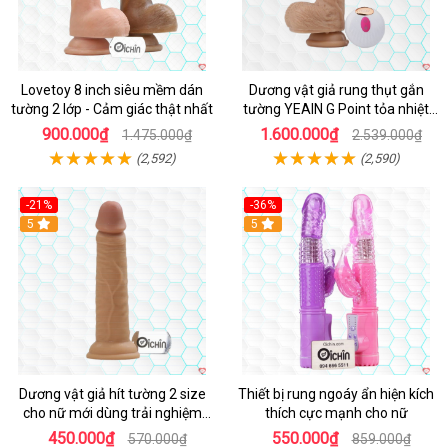
Lovetoy 8 inch siêu mềm dán
Dương vật giả rung thụt gắn
tường 2 lớp - Cảm giác thật nhất
tường YEAIN G Point tỏa nhiệt
điều khiển từ xa
900.000₫
1.600.000₫
1.475.000₫
2.539.000₫
(2,592)
(2,590)
-21%
-36%
Hot
5
Hot
5
Dương vật giả hít tường 2 size
Thiết bị rung ngoáy ẩn hiện kích
cho nữ mới dùng trải nghiệm
thích cực mạnh cho nữ
thật
450.000₫
550.000₫
570.000₫
859.000₫