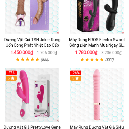
Dương Vật Giả TSN Joker Rung
Máy Rung EROS Electro Sword
Uốn Cong Phát Nhiệt Cao Cấp
Sóng Điện Mạnh Mua Ngay Giá
Tốt
1.450.000₫
1.780.000₫
1.706.000₫
3.236.000₫
(855)
(837)
-27%
-26%
Hot
5
Hot
5
Dương Vật Giả PrettyLove Gene
Máy Rung Dương Vật Giả Siêu