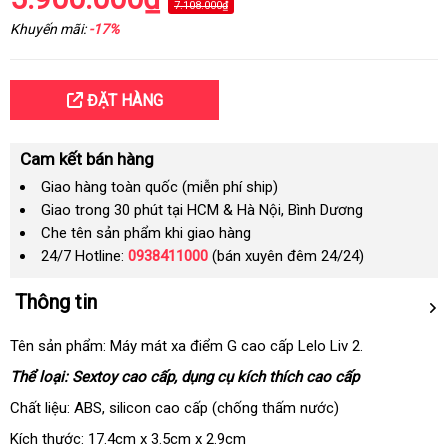
7.108.000₫
Khuyến mãi:
-17%
ĐẶT HÀNG
Cam kết bán hàng
Giao hàng toàn quốc (miễn phí ship)
Giao trong 30 phút tại HCM & Hà Nội, Bình Dương
Che tên sản phẩm khi giao hàng
24/7 Hotline:
0938411000
(bán xuyên đêm 24/24)
Thông tin
Tên sản phẩm: Máy mát xa điểm G cao cấp Lelo Liv 2.
Thể loại: Sextoy cao cấp, dụng cụ kích thích cao cấp
Chất liệu: ABS
sửa
, silicon cao cấp (chống thấm nước)
chữa
Kích thước: 17.4cm x 3.5cm x 2.9cm