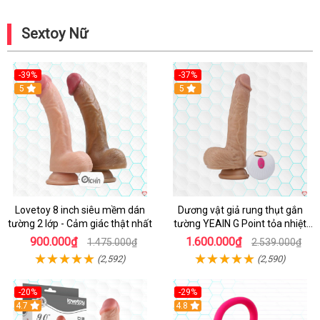
Sextoy Nữ
-39%
-37%
Hot
5
5
Lovetoy 8 inch siêu mềm dán
Dương vật giả rung thụt gắn
tường 2 lớp - Cảm giác thật nhất
tường YEAIN G Point tỏa nhiệt
điều khiển từ xa
900.000₫
1.600.000₫
1.475.000₫
2.539.000₫
(2,592)
(2,590)
-20%
-29%
Hot
4.7
Hot
4.8