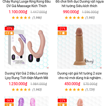
Chày Rung Luoge King Kong Đầu
Đồ chơi tình dục Dương vật ngựa
DV Giả Massage Kích Thích
hít tường Siêu kích thích
1.100.000₫
990.000₫
1.447.000₫
1.596.000₫
(1,946)
(1,945)
-37%
-21%
Hot
4.8
Hot
5
Dương Vật Giả 2 Đầu Lovetoy
Dương vật giả hít tường 2 size
Ljoy Rung Tích Điện Mạnh Mẽ
cho nữ mới dùng trải nghiệm
thật
1.250.000₫
450.000₫
1.984.000₫
570.000₫
(1,943)
(1,729)
-36%
-22%
Hot
5
Hot
5