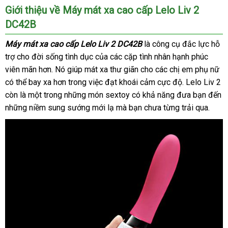
Giới thiệu về Máy mát xa cao cấp Lelo Liv 2
DC42B
Máy mát xa cao cấp Lelo Liv 2 DC42B
là công cụ đắc lực hỗ
trợ cho đời sống tình dục
chất
của
thanh
các cặp tình nhân hạnh phúc
viên mãn hơn
kho
. Nó giúp mát xa thư giãn cho
lượng
lý
to
các chị em phụ nữ
xá
có thể bay xa hơn trong việc đạt khoái cảm cực độ
hàng
hàng
. Lelo Liv 2
ta
còn là một trong
địa
những món sextoy có khả năng đưa bạn đến
nhái
đặt
những niềm sung sướng mới lạ
chỉ
nội
mà bạn chưa từng trải qua.
mua
địa