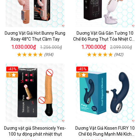
Dương Vật Giả Hot Bunny Rung
Dương Vật Giả Gắn Tường 10
Xoay 48°C Thụt Cầm Tay
Chế Độ Rung Thụt Tỏa Nhiệt Cao
Cấp
1.030.000₫
1.700.000₫
1.256.000₫
2.099.000₫
(954)
(942)
-43%
-45%
5
Hot
5
Dương vật giả Shesonicely Yes-
Dương Vật Giả Kissen FURY 10
100 tự động phát nhiệt thụt
Chế Độ Rung Mạnh Mẽ Kích