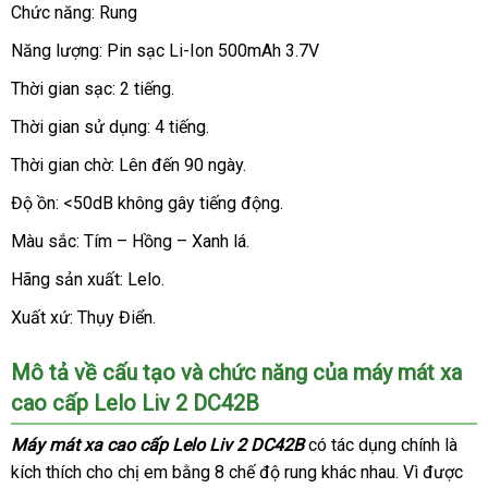
sắc
Chức năng: Rung
giúp
Năng lượng: Pin sạc Li-Ion 500mAh 3.7V
địa
các
chỉ
bạn
Thời gian sạc: 2 tiếng.
dễ
Thời gian sử dụng: 4 tiếng.
dàng
lựa
Thời gian chờ: Lên đến 90 ngày.
chọn
hơn.
Độ ồn: <50dB không gây tiếng động.
Màu sắc: Tím – Hồng – Xanh lá.
Hãng sản xuất: Lelo.
Xuất xứ: Thụy Điển.
Mô tả về cấu tạo
thương
và chức năng
siêu
của
m
áy mát xa
cao cấp Lelo Liv 2 DC42B
hiệu
thị
Máy mát xa cao cấp Lelo Liv 2 DC42B
có tác dụng chính là
kích thích cho chị em bằng 8 chế độ rung khác nhau
nhận
. Vì
kho
được