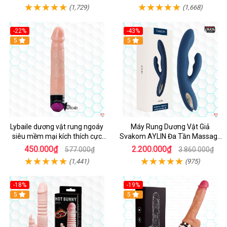
(1,729)
(1,668)
-22%
-43%
Hot
5
Hot
5
Lybaile dương vật rung ngoáy
Máy Rung Dương Vật Giả
siêu mềm mại kích thích cực
Svakom AYLIN Đa Tần Massage
mạnh
Sướng
450.000₫
2.200.000₫
577.000₫
3.860.000₫
(1,441)
(975)
-18%
-19%
Hot
5
Hot
5