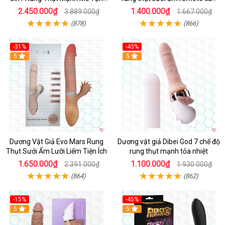
Hưởng
cấp
2.450.000₫
1.400.000₫
3.889.000₫
1.667.000₫
(878)
(866)
-31%
-43%
5
Hot
5
Dương Vật Giả Evo Mars Rung
Dương vật giả Dibei God 7 chế độ
Thụt Sưởi Ấm Lưỡi Liếm Tiện Ích
rung thụt mạnh tỏa nhiệt
1.650.000₫
1.100.000₫
2.391.000₫
1.930.000₫
(864)
(862)
-15%
-45%
5
5