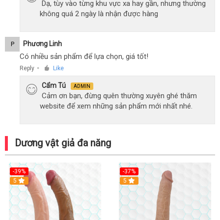
Dạ, tùy vào từng khu vực xa hay gần, nhưng thường
không quá 2 ngày là nhận được hàng
Phương Linh
P
Có nhiều sản phẩm để lựa chọn, giá tốt!
Reply
Like
●
Cẩm Tú
ADMIN
Cảm ơn bạn, đừng quên thường xuyên ghé thăm
website để xem những sản phẩm mới nhất nhé.
Dương vật giả đa năng
-39%
-37%
Hot
5
5