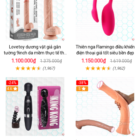
Lovetoy dương vật giả gắn
Thiên nga Flamingo điều khiển
tường 9inch da mềm thực tế thú
điện thoại giá tốt siêu bền đẹp
vị
1.100.000₫
1.150.000₫
1.375.000₫
1.619.000₫
(1,967)
(1,962)
-24%
-38%
4.6
Hot
5