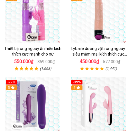
Thiết bị rung ngoáy ẩn hiện kích
Lybaile dương vật rung ngoáy
thích cực mạnh cho nữ
siêu mềm mại kích thích cực
mạnh
550.000₫
450.000₫
859.000₫
577.000₫
(1,668)
(1,441)
-22%
-39%
Hot
5
Hot
5