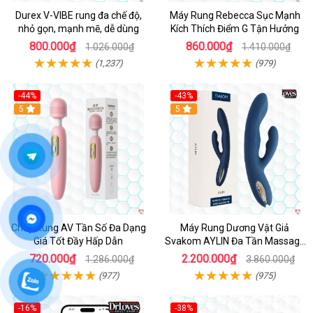
Durex V-VIBE rung đa chế độ,
Máy Rung Rebecca Sục Mạnh
nhỏ gọn, mạnh mẽ, dễ dùng
Kích Thích Điểm G Tận Hưởng
800.000₫
860.000₫
1.026.000₫
1.410.000₫
(1,237)
(979)
-44%
-43%
Hot
5
Hot
5
Chày Rung AV Tần Số Đa Dạng
Máy Rung Dương Vật Giả
Giá Tốt Đầy Hấp Dẫn
Svakom AYLIN Đa Tần Massage
Sướng
720.000₫
2.200.000₫
1.286.000₫
3.860.000₫
(977)
(975)
-16%
-38%