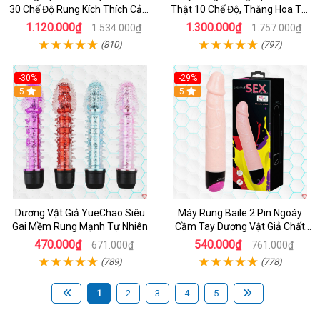
30 Chế Độ Rung Kích Thích Cảm
Thật 10 Chế Độ, Thăng Hoa Tối
Biến Âm Thanh
Ưu
1.120.000₫
1.300.000₫
1.534.000₫
1.757.000₫
(810)
(797)
-30%
-29%
Hot
5
Hot
5
Dương Vật Giả YueChao Siêu
Máy Rung Baile 2 Pin Ngoáy
Gai Mềm Rung Mạnh Tự Nhiên
Cầm Tay Dương Vật Giả Chất
Lượng
470.000₫
540.000₫
671.000₫
761.000₫
(789)
(778)
1
2
3
4
5