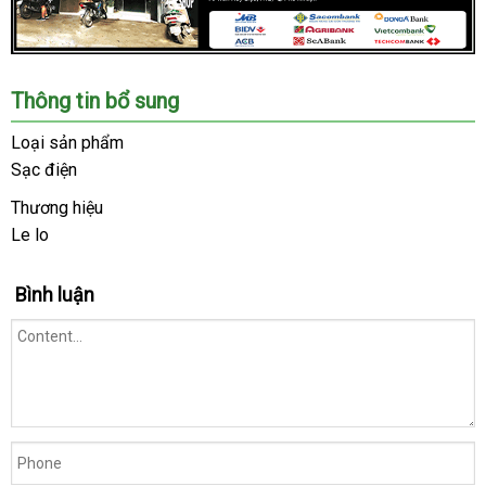
Chúng
Thông tin bổ sung
tôi
là
Loại sản phẩm
hệ
Sạc điện
thống
Shop
Thương hiệu
lớn
Le lo
địa
,
chỉ
uy
Bình luận
tín
trong
ngành
đồ
chơi
người
lớn.