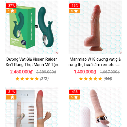
-37%
-16%
Hot
5
Hot
5
Dương Vật Giả Kissen Raider
Manmiao W18 dương vật giả
3in1 Rung Thụt Mạnh Mẽ Tận
rung thụt sưởi ấm remote cao
Hưởng
cấp
2.450.000₫
1.400.000₫
3.889.000₫
1.667.000₫
(878)
(866)
-31%
-43%
5
Hot
5