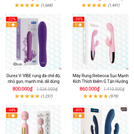
(1,668)
(1,441)
-22%
-39%
Hot
5
Hot
5
Durex V-VIBE rung đa chế độ,
Máy Rung Rebecca Sục Mạnh
nhỏ gọn, mạnh mẽ, dễ dùng
Kích Thích Điểm G Tận Hưởng
800.000₫
860.000₫
1.026.000₫
1.410.000₫
(1,237)
(979)
-44%
-43%
Hot
5
Hot
5