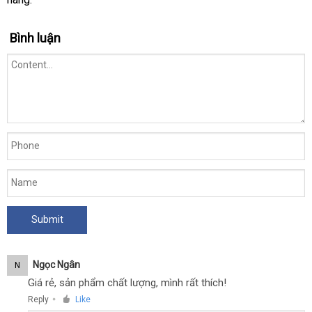
tần
số
Bình luận
rung
tận
,
nơi
pin
-
TSN
Max
Label
Ngọc Ngân
N
Giá rẻ, sản phẩm chất lượng, mình rất thích!
Reply
Like
●