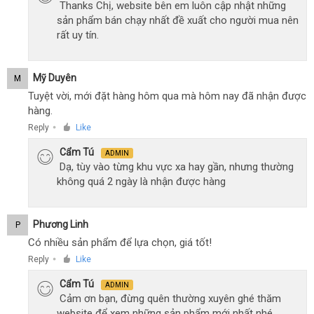
Thanks Chị, website bên em luôn cập nhật những
sản phẩm bán chạy nhất đề xuất cho người mua nên
rất uy tín.
Mỹ Duyên
M
Tuyệt vời, mới đặt hàng hôm qua mà hôm nay đã nhận được
hàng.
Reply
Like
●
Cẩm Tú
ADMIN
Dạ, tùy vào từng khu vực xa hay gần, nhưng thường
không quá 2 ngày là nhận được hàng
Phương Linh
P
Có nhiều sản phẩm để lựa chọn, giá tốt!
Reply
Like
●
Cẩm Tú
ADMIN
Cảm ơn bạn, đừng quên thường xuyên ghé thăm
website để xem những sản phẩm mới nhất nhé.