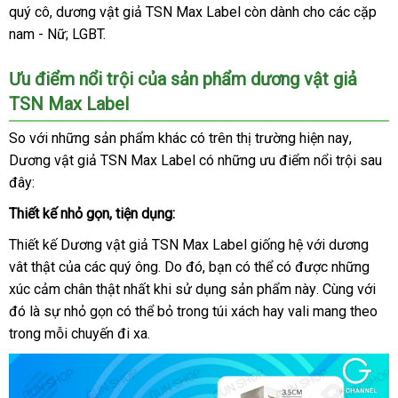
TSN
quý cô
khuyến
, dương vật giả TSN Max Label còn dành cho
dẫn
đặt
uy
trung
các cặp
tặng
Max
nam - Nữ; LGBT.
mãi
tín
tâm
Label
Ưu điểm nổi trội
đặt
của sản phẩm dương vật giả
TSN Max Label
mua
So
hướng
với
nhận
những sản phẩm khác có trên thị trường
Hàn
hiện nay
đổi
,
Dương vật giả TSN Max Label có
dẫn
xét
chính
những ưu điểm nổi trội
Quốc
trả
ở
sau
đây:
hãng
đâu
tốt
Thiết kế nhỏ gọn
dịch
, tiện dụng:
vụ
Thiết kế Dương vật giả TSN Max Label giống hệ
thảo
với dương
vât thật
khuyến
của
miễn
các quý ông
shopee
. Do đó
sản
, bạn
nhanh
có thể có
thanh
được
luận
Trung
những
xúc cảm chân thật nhất khi sử dụng sản phẩm này
mãi
phí
xuất
nhất
toán
Đài
. Cùng
Quốc
shop
với
đó là sự nhỏ gọn
đẹp
có thể bỏ trong túi xách hay vali mang theo
Loan
trong mỗi chuyến đi xa.