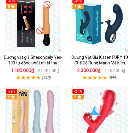
-43%
-45%
5
Hot
5
Dương vật giả Shesonicely Yes-
Dương Vật Giả Kissen FURY 10
100 tự động phát nhiệt thụt
Chế Độ Rung Mạnh Mẽ Kích
Thích
1.180.000₫
2.300.000₫
2.070.000₫
4.182.000₫
(910)
(899)
-39%
-21%
Hot
5
Hot
5