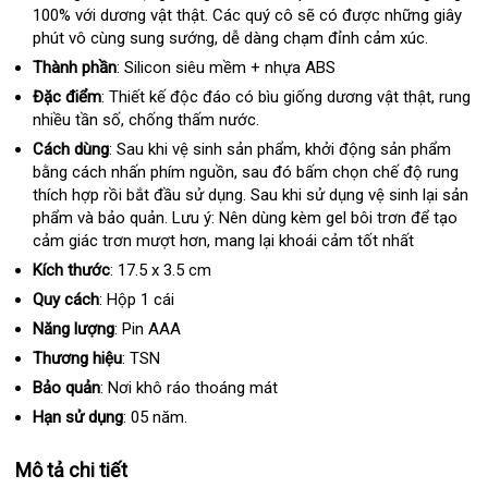
100%
cầu
đặt
với dương vật thật
xuất
. Các quý cô
giá
dễ
sẽ có
miễn
được
hướng
những giây
phút vô cùng sung sướng
mua
khẩu
mua
, dễ dàng chạm đỉnh cảm xúc.
dàng
phí
dẫn
hàng
Thành phần
:
Silicon siêu mềm + nhựa ABS
Đặc điểm
:
Thiết kế độc đáo có bìu giống dương vật thật
xưởng
, rung
nhiều tần số
tổng
, chống thấm nước.
hợp
Cách dùng
:
Sau khi vệ sinh sản phẩm
rẻ
, khởi động sản phẩm
bằng cách nhấn phím nguồn
miễn
, sau đó bấm chọn chế độ rung
nhất
thích hợp rồi bắt đầu sử dụng
phí
Thái
. Sau khi sử dụng vệ sinh lại sản
phẩm và bảo quản
đánh
. Lưu ý: Nên dùng kèm gel bôi trơn
Lan
khách
để tạo
cảm giác trơn mượt hơn
giá
sản
, mang lại khoái cảm tốt nhất
hàng
xuất
Kích thước
:
17.5 x 3.5 cm
Quy cách
:
Hộp 1 cái
Năng lượng
:
Pin AAA
Thương hiệu
:
TSN
Bảo quản
:
Nơi khô ráo thoáng mát
Hạn sử dụng
:
05 năm.
Mô tả chi tiết