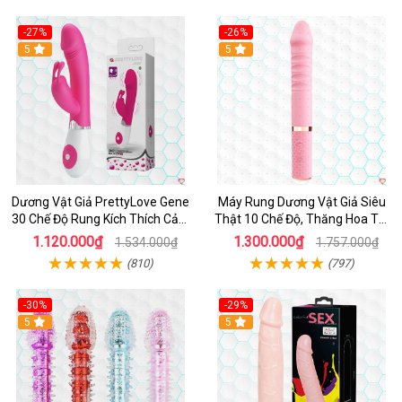
-27%
-26%
Hot
5
Hot
5
Dương Vật Giả PrettyLove Gene
Máy Rung Dương Vật Giả Siêu
30 Chế Độ Rung Kích Thích Cảm
Thật 10 Chế Độ, Thăng Hoa Tối
Biến Âm Thanh
Ưu
1.120.000₫
1.300.000₫
1.534.000₫
1.757.000₫
(810)
(797)
-30%
-29%
Hot
5
Hot
5