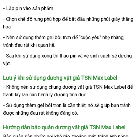
- Lắp pin vào sản phẩm.
- Chọn chế độ rung phù hợp
tốt
để bắt đầu
tận
những phút giây thăng
hoa.
nhất
nơi
- Nên sử dụng thêm gel bôi trơn
nhận
để “cuộc yêu” nhẹ nhàng
link
,
tránh đau rát khi quan hệ.
xét
web
- Sau khi sử dụng xong
nơi
thì tháo pin
cao
và vệ sinh sạch
chợ
sẽ dương
vật.
bán
cấp
Lưu ý khi sử dụng dương vật giả TSN Max Label
- Không nên sử dụng chung dương vật giả TSN Max Label
đẹp
để
tránh lây lan
phân
các bệnh lý đường tình dục.
phối
- Sử dụng thêm gel bôi trơn là cần thiết
cao
, nó
facebook
sẽ giúp bạn tránh
vo
được
đã
những đau rát không đáng có.
cấp
qua
Hướng dẫn bảo quản dương vật giả TSN Max Label
sử
dụng
Bảo quản sản phẩm nơi khô ráo
có
, thoáng mát
tham
, tránh ánh nắng