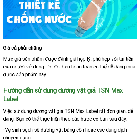
Giá cả phải chăng:
dương
vật
Mức giá sản phẩm
chất
được đánh giá hợp lý
Trung
, phù hợp
cao
với túi tiền
kh
giả
của người sử dụ
ng.
lượng
Do đó
báo
, bạn hoàn toàn
Quốc
Trung
có thể dễ dàng mua
cấp
hà
n
TSN
được sản phẩm này.
giá
Quốc
nh
Max
Label
Hướng dẫn sử dụng dương vật giả TSN Max
Label
Việc sử dụng dương vật giả TSN Max Label
giá
rất đơn giản
cao
, dễ
dàng
bền
. Bạn
khách
có thể thực hiện theo
tiết
các bước cơ bản
sỉ
Đài
sau đây:
cấp
hàng
kiệm
Loan
-Vệ sinh sạch
nhập
sẽ dương vật bằng cồn
đăng
hoặc
phản
các dung dịch
chuyên dụng.
khẩu
ký
hồi