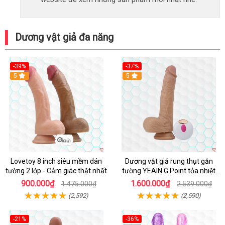
Dương vật giả đa năng
-39%
-37%
Hot
5
5
Lovetoy 8 inch siêu mềm dán
Dương vật giả rung thụt gắn
tường 2 lớp - Cảm giác thật nhất
tường YEAIN G Point tỏa nhiệt
điều khiển từ xa
900.000₫
1.600.000₫
1.475.000₫
2.539.000₫
(2,592)
(2,590)
-21%
-36%