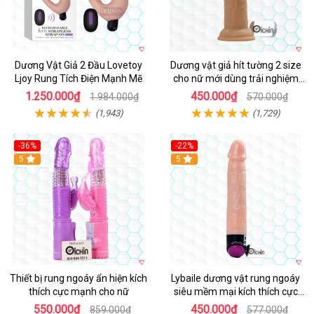
Dương Vật Giả 2 Đầu Lovetoy
Dương vật giả hít tường 2 size
Ljoy Rung Tích Điện Mạnh Mẽ
cho nữ mới dùng trải nghiệm
thật
1.250.000₫
450.000₫
1.984.000₫
570.000₫
(1,943)
(1,729)
-36%
-22%
Hot
5
Hot
5
Thiết bị rung ngoáy ẩn hiện kích
Lybaile dương vật rung ngoáy
thích cực mạnh cho nữ
siêu mềm mại kích thích cực
mạnh
550.000₫
450.000₫
859.000₫
577.000₫