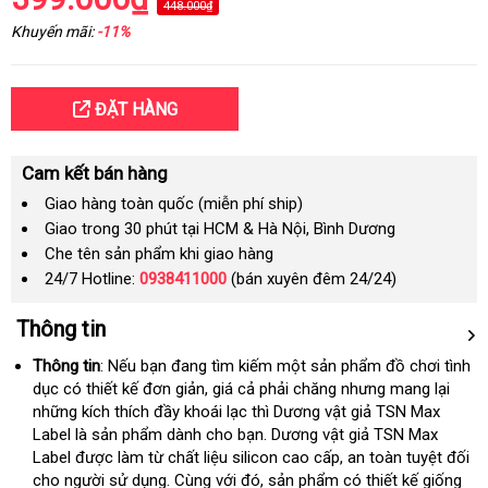
448.000₫
Khuyến mãi:
-11%
ĐẶT HÀNG
Cam kết bán hàng
Giao hàng toàn quốc (miễn phí ship)
Giao trong 30 phút tại HCM & Hà Nội, Bình Dương
Che tên sản phẩm khi giao hàng
24/7 Hotline:
0938411000
(bán xuyên đêm 24/24)
Thông tin
Thông tin
:
quà
Nếu bạn đang tìm kiếm một sản phẩm đồ chơi tình
dục có thiết kế đơn giản
tặng
Đức
, giá cả phải chăng
Hàn
nhưng mang lại
onlin
những kích thích đầy khoái lạc thì Dương vật giả TSN Max
Quốc
Label là sản phẩm dành cho bạn
mới
. Dương vật giả TSN Max
Label
theo
được làm từ chất liệu silicon cao cấp
nhất
miễn
, an toàn
sử
tuyệt đối
cho người sử dụng
yêu
Pháp
. Cùng
Đức
với đó
báo
, sản phẩm có thiết kế giống
phí
dụng