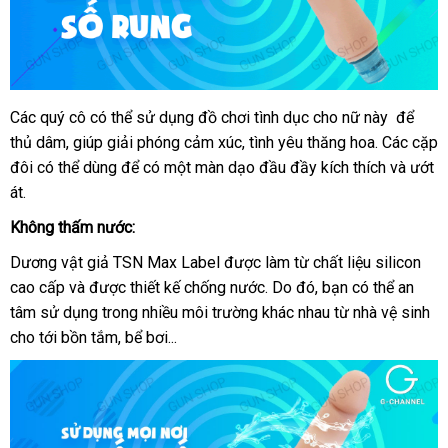
Các quý cô
amazon
có thể sử dụng đồ chơi tình dục cho nữ này
xuất
để
dương
thủ dâm
vật
nước
, giúp giải phóng cảm xúc
an
, tình yêu thăng hoa
nhập
. Các cặp
khẩu
giả
đôi
ăn
có thể dùng
ngoài
tận
để có một màn dạo đầu đầy kích thích
toàn
hàng
bảo
và ướt
TSN
át.
trộm
nơi
hành
Max
Không thấm nước:
Label
Dương vật giả TSN Max Label
so
được làm từ chất liệu silicon
cao cấp
đánh
và
lừa
được thiết kế chống nước
sánh
đấu
. Do đó
chính
, bạn
đại
có thể an
tâm sử dụng trong nhiều môi trường khác nhau từ nhà vệ sinh
giá
đảo
giá
hãng
lý
cho tới bồn tắm
sử
, bể bơi...
dụng