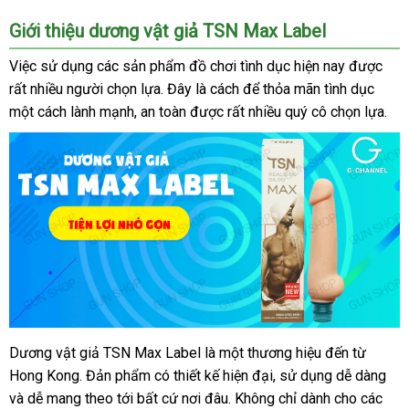
Giới thiệu dương vật giả TSN Max Label
Việc sử dụng
Thái
các sản phẩm đồ chơi tình dục
cao
hiện nay
vận
được
khá
rất nhiều người chọn lựa
Lan
shop
. Đây là cách
tự
để thỏa mãn tình dục
cấp
chuyển
hàn
một cách lành mạnh
khách
, an toàn
so
được
gần
rất nhiều quý cô chọn lựa.
động
hàng
sánh
nhất
Dương vật giả TSN Max Label là một thương hiệu đến từ
dương
Hong Kong
vật
tiết
. Đản phẩm có thiết kế hiện đại
ở
, sử dụng dễ dàng
siê
giả
và dễ mang theo tới
kiệm
hướng
bất cứ nơi đâu
lắp
. Không chỉ dành cho
đâu
quà
các
thị