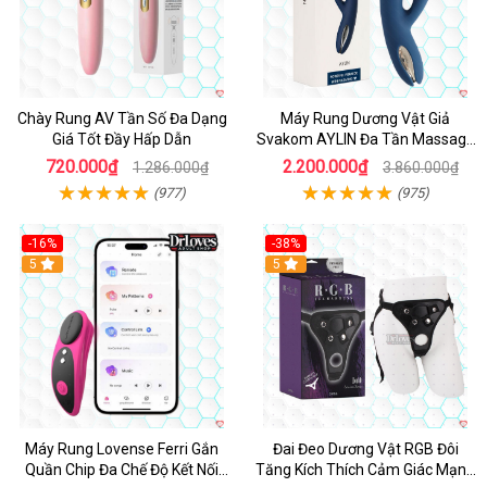
Chày Rung AV Tần Số Đa Dạng
Máy Rung Dương Vật Giả
Giá Tốt Đầy Hấp Dẫn
Svakom AYLIN Đa Tần Massage
Sướng
720.000₫
2.200.000₫
1.286.000₫
3.860.000₫
(977)
(975)
-16%
-38%
Hot
5
Hot
5
Máy Rung Lovense Ferri Gắn
Đai Đeo Dương Vật RGB Đôi
Quần Chip Đa Chế Độ Kết Nối
Tăng Kích Thích Cảm Giác Mạnh