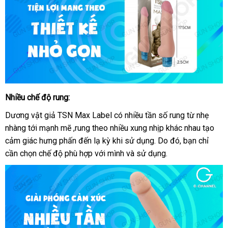
Nhiều chế độ rung:
dương
vật
Dương vật giả TSN Max Label có nhiều tần số rung từ nhẹ
giả
nhàng tới mạnh mẽ ,rung theo nhiều xung nhịp khác nhau tạo
TSN
cảm giác hưng phấn đến lạ kỳ khi sử dụng
so
. Do đó
đặt
, bạn chỉ
Max
cần chọn chế độ phù hợp
nhập
với mình
Trung
và sử dụng.
sánh
hàng
Label
khẩu
Quốc