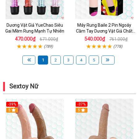
Dương Vật Giả YueChao Siêu
Máy Rung Baile 2 Pin Ngoáy
Gai Mềm Rung Mạnh Tự Nhiên
Cầm Tay Dương Vật Giả Chất
Lượng
470.000₫
540.000₫
671.000₫
761.000₫
(789)
(778)
1
2
3
4
5
Sextoy Nữ
-39%
-37%
Hot
5
5