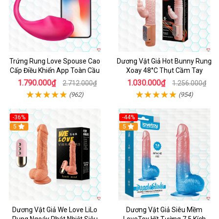
Trứng Rung Love Spouse Cao
Dương Vật Giả Hot Bunny Rung
Cấp Điều Khiển App Toàn Cầu
Xoay 48°C Thụt Cầm Tay
1.790.000₫
1.030.000₫
2.712.000₫
1.256.000₫
(962)
(954)
-36%
-44%
5
Hot
5
Dương Vật Giả We Love LiLo
Dương Vật Giả Siêu Mềm
Rung Ngoáy Phát Nhiệt Siêu
LoveToy Hít Tường 7.5 Kích