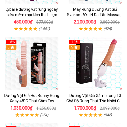
Lybaile dương vật rung ngoáy
Máy Rung Dương Vật Giả
siêu mềm mại kích thích cực
Svakom AYLIN Đa Tần Massage
mạnh
Sướng
450.000₫
2.200.000₫
577.000₫
3.860.000₫
(1,441)
(975)
-18%
-19%
Hot
5
Hot
5
Dương Vật Giả Hot Bunny Rung
Dương Vật Giả Gắn Tường 10
Xoay 48°C Thụt Cầm Tay
Chế Độ Rung Thụt Tỏa Nhiệt Cao
Cấp
1.030.000₫
1.700.000₫
1.256.000₫
2.099.000₫
(954)
(942)