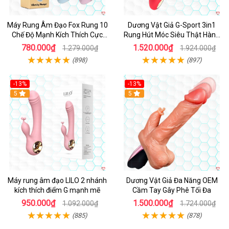
Máy Rung Âm Đạo Fox Rung 10
Dương Vật Giả G-Sport 3in1
Chế Độ Mạnh Kích Thích Cực
Rung Hút Móc Siêu Thật Hàng
Sướng
Hot
780.000₫
1.520.000₫
1.279.000₫
1.924.000₫
(898)
(897)
-13%
-13%
Hot
5
Hot
5
Máy rung âm đạo LILO 2 nhánh
Dương Vật Giả Đa Năng OEM
kích thích điểm G mạnh mẽ
Cầm Tay Gây Phê Tối Đa
950.000₫
1.500.000₫
1.092.000₫
1.724.000₫
(885)
(878)