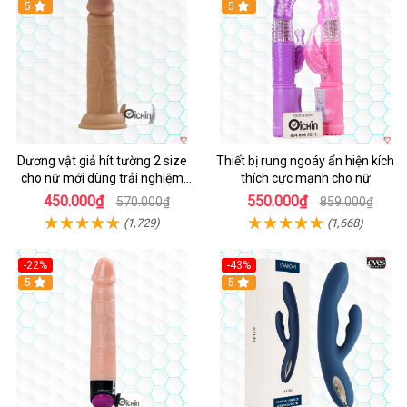
Hot
5
Hot
5
Dương vật giả hít tường 2 size
Thiết bị rung ngoáy ẩn hiện kích
cho nữ mới dùng trải nghiệm
thích cực mạnh cho nữ
thật
450.000₫
550.000₫
570.000₫
859.000₫
(1,729)
(1,668)
-22%
-43%
Hot
5
Hot
5