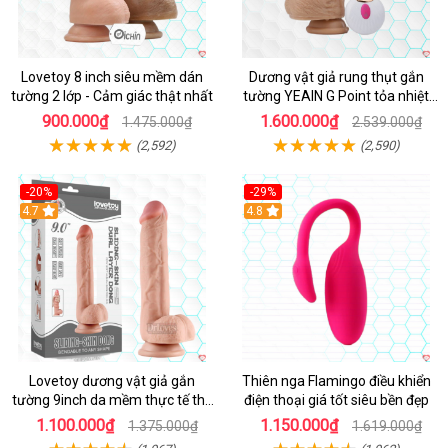
Lovetoy 8 inch siêu mềm dán
Dương vật giả rung thụt gắn
tường 2 lớp - Cảm giác thật nhất
tường YEAIN G Point tỏa nhiệt
điều khiển từ xa
900.000₫
1.600.000₫
1.475.000₫
2.539.000₫
(2,592)
(2,590)
-20%
-29%
Hot
4.7
Hot
4.8
Lovetoy dương vật giả gắn
Thiên nga Flamingo điều khiển
tường 9inch da mềm thực tế thú
điện thoại giá tốt siêu bền đẹp
vị
1.100.000₫
1.150.000₫
1.375.000₫
1.619.000₫