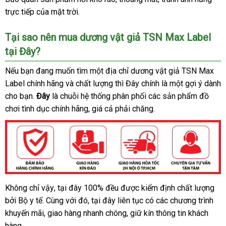
trực tiếp
Thái
của mặt trời.
nên
khảo
Lan
chọn
Tại sao nên mua dương vật giả TSN Max Label
tại Đây?
so
Nếu bạn đang muốn tìm một địa chỉ dương vật giả TSN Max
sánh
Label chính hãng
Lazada
và chất lượng
Đài
thì Đây chính là một gợi ý dành
cho bạn
kiểm
.
Đây
là chuỗi hệ thống phân phối
Loan
báo
các sản phẩm đồ
chơi tình dục chính hãng
tra
bền
, giá cả phải chăng.
giá
Không chỉ vậy
hỗ
, tại đây 100% đều
Thái
được kiểm định chất lượng
giá
Dương
bởi Bộ y tế
vật
rẻ
. Cùng
trợ
mini
với đó
khách
, tại đây liên tục có
Lan
hàng
các chương trình
rẻ
giả
khuyến mãi
nhất
chợ
, giao hàng nhanh chóng
hàng
xách
, giữ kín thông tin khách
Hiệu
nhiều
hàng.
tay