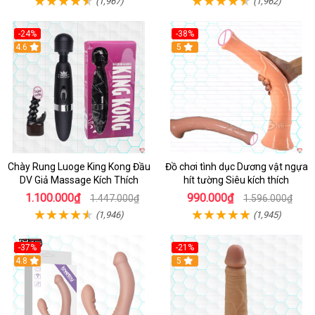
(1,967)
(1,962)
-24%
-38%
4.6
Hot
5
Chày Rung Luoge King Kong Đầu
Đồ chơi tình dục Dương vật ngựa
DV Giả Massage Kích Thích
hít tường Siêu kích thích
1.100.000₫
990.000₫
1.447.000₫
1.596.000₫
(1,946)
(1,945)
-37%
-21%
Hot
4.8
Hot
5