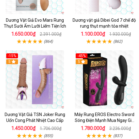
Dương Vật Giả Evo Mars Rung
Dương vật giả Dibei God 7 chế độ
Thụt Sưởi Ấm Lưỡi Liếm Tiện Ích
rung thụt mạnh tỏa nhiệt
1.650.000₫
1.100.000₫
2.391.000₫
1.930.000₫
(864)
(862)
-15%
-45%
5
5
Dương Vật Giả TSN Joker Rung
Máy Rung EROS Electro Sword
Uốn Cong Phát Nhiệt Cao Cấp
Sóng Điện Mạnh Mua Ngay Giá
Tốt
1.450.000₫
1.780.000₫
1.706.000₫
3.236.000₫
(855)
(837)