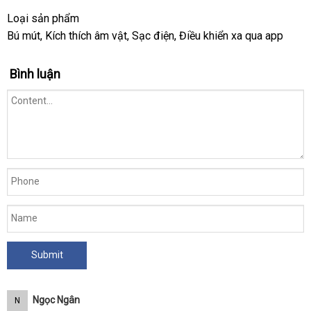
vật
Loại sản phẩm
Svakom
Pulse
Bú mút
Mỹ
, Kích thích âm vật
ở
, Sạc điện
gần
, Điều khiển xa qua app
Union
đâu
nhất
tại
uy
Bình luận
Website.vn
tín
Ngọc Ngân
N