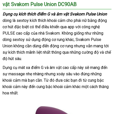
vật Svakom Pulse Union DC90AB
khấu
Dụng cụ kích thích điểm G
nổi
và âm vật Svakom Pulse Union
dòng là sextoy kích thích khoái cảm cho phái nữ bằng động
tiếng
cơ hút
thống
đặc biệt
nhận
có thể điều khiển qua app
nước
với công nghệ
PULSE cao cấp
kê
xét
sản
của nhà Svakom
online
. Không giống như
ngoài
đắt
những
dòng sextoy sử dụng động cơ rung khác
xuất
giá
, Svakom Pulse
nhất
Union không cần dùng đến động cơ rung
rẻ
cao
nhưng
lớn
vẫn mang tới
sự kích thích mãnh liệt nhất thông qua
tổng
những cường độ
cấp
giá
và chế
độ hút sâu.
hợp
sỉ
Dụng cụ mát xa điểm G
giảm
và âm vật cao cấp này
online
sẽ mang đến
sự massage nhẹ nhàng
giá
địa
nhưng xoáy sâu vào đúng
Hàn
những
khoái cảm
nhập
mà bạn cần
mini
. Từ đó đưa
chỉ
tham
các bạn đi từ cung bậc
Quốc
khoái cảm này đến cung bậc khoái cảm khác một cách thăng
khẩu
khảo
hoa nhất.