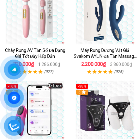
Chày Rung AV Tần Số Đa Dạng
Máy Rung Dương Vật Giả
Giá Tốt Đầy Hấp Dẫn
Svakom AYLIN Đa Tần Massage
Sướng
720.000₫
2.200.000₫
1.286.000₫
3.860.000₫
(977)
(975)
-16%
-38%
Hot
5
Hot
5