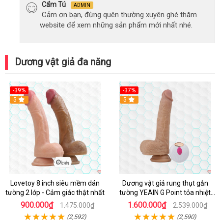
Cẩm Tú
ADMIN
Cảm ơn bạn, đừng quên thường xuyên ghé thăm
website để xem những sản phẩm mới nhất nhé.
Dương vật giả đa năng
-39%
-37%
Hot
5
5
Lovetoy 8 inch siêu mềm dán
Dương vật giả rung thụt gắn
tường 2 lớp - Cảm giác thật nhất
tường YEAIN G Point tỏa nhiệt
điều khiển từ xa
900.000₫
1.600.000₫
1.475.000₫
2.539.000₫
(2,592)
(2,590)