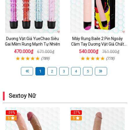
Dương Vật Giả YueChao Siêu
Máy Rung Baile 2 Pin Ngoáy
Gai Mềm Rung Mạnh Tự Nhiên
Cầm Tay Dương Vật Giả Chất
Lượng
470.000₫
540.000₫
671.000₫
761.000₫
(789)
(778)
1
2
3
4
5
Sextoy Nữ
-39%
-37%
Hot
5
5