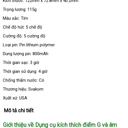
Kích thước: 122mm x 72.8mm x 40.2mm
Trọng lượng: 115g
Màu sắc: Tím
Chế độ hút: 5 chế độ
Cường độ: 5 cường độ
Loại pin: Pin lithium polymer
Dung lượng pin: 800mAh
Thời gian sạc: 3 giờ
Thời gian sử dụng: 4 giờ
Chống thấm nước: Có
Thương hiệu: Svakom
Xuất xứ: USA
Mô tả chi tiết
Giới thiệu về Dụng cụ kích thích điểm G
chiết
và âm