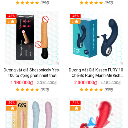
(954)
(942)
-43%
-45%
5
Hot
5
Dương vật giả Shesonicely Yes-
Dương Vật Giả Kissen FURY 10
100 tự động phát nhiệt thụt
Chế Độ Rung Mạnh Mẽ Kích
Thích
1.180.000₫
2.300.000₫
2.070.000₫
4.182.000₫
(910)
(899)
-39%
-21%
Hot
5
Hot
5