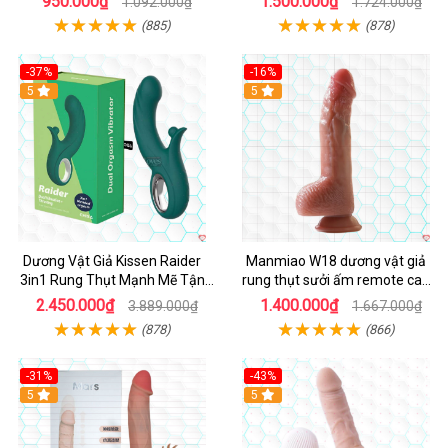
950.000₫
1.500.000₫
1.092.000₫
1.724.000₫
(885)
(878)
-37%
-16%
Hot
5
Hot
5
Dương Vật Giả Kissen Raider
Manmiao W18 dương vật giả
3in1 Rung Thụt Mạnh Mẽ Tận
rung thụt sưởi ấm remote cao
Hưởng
cấp
2.450.000₫
1.400.000₫
3.889.000₫
1.667.000₫
(878)
(866)
-31%
-43%
5
Hot
5