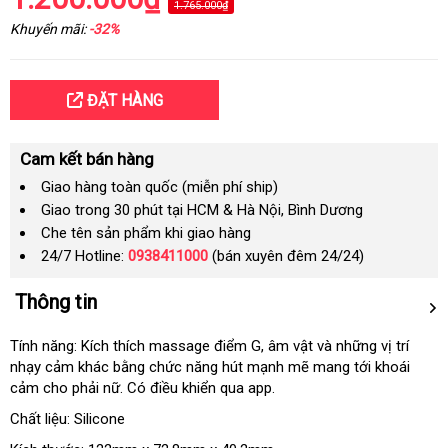
1.765.000₫
Khuyến mãi:
-32%
ĐẶT HÀNG
Cam kết bán hàng
Giao hàng toàn quốc (miễn phí ship)
Giao trong 30 phút tại HCM & Hà Nội, Bình Dương
Che tên sản phẩm khi giao hàng
24/7 Hotline:
0938411000
(bán xuyên đêm 24/24)
Thông tin
Tính năng: Kích thích massage điểm G
Thái
, âm vật
phân
và
Lazada
những vị trí
nhạy cảm khác bằng chức năng hút mạnh mẽ mang tới khoái
Lan
phối
cảm cho phải nữ
shop
. Có điều khiển qua app.
Chất liệu: Silicone