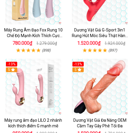
Máy Rung Âm Đạo Fox Rung 10
Dương Vật Giả G-Sport 3in1
Chế Độ Mạnh Kích Thích Cực
Rung Hút Móc Siêu Thật Hàng
Sướng
Hot
780.000₫
1.520.000₫
1.279.000₫
1.924.000₫
(898)
(897)
-13%
-13%
Hot
5
Hot
5
Máy rung âm đạo LILO 2 nhánh
Dương Vật Giả Đa Năng OEM
kích thích điểm G mạnh mẽ
Cầm Tay Gây Phê Tối Đa