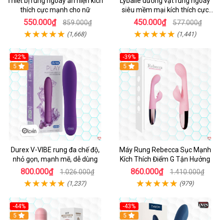
Thiết bị rung ngoáy ẩn hiện kích
Lybaile dương vật rung ngoáy
thích cực mạnh cho nữ
siêu mềm mại kích thích cực
mạnh
550.000₫
450.000₫
859.000₫
577.000₫
(1,668)
(1,441)
-22%
-39%
Hot
5
Hot
5
Durex V-VIBE rung đa chế độ,
Máy Rung Rebecca Sục Mạnh
nhỏ gọn, mạnh mẽ, dễ dùng
Kích Thích Điểm G Tận Hưởng
800.000₫
860.000₫
1.026.000₫
1.410.000₫
(1,237)
(979)
-44%
-43%
Hot
5
Hot
5