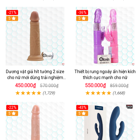
-21%
-36%
Hot
5
Hot
5
Dương vật giả hít tường 2 size
Thiết bị rung ngoáy ẩn hiện kích
cho nữ mới dùng trải nghiệm
thích cực mạnh cho nữ
thật
450.000₫
550.000₫
570.000₫
859.000₫
(1,729)
(1,668)
-22%
-43%
Hot
5
Hot
5