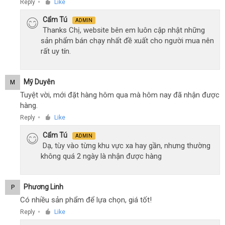
Reply
Like
●
Cẩm Tú
ADMIN
Thanks Chị, website bên em luôn cập nhật những
sản phẩm bán chạy nhất đề xuất cho người mua nên
rất uy tín.
Mỹ Duyên
M
Tuyệt vời, mới đặt hàng hôm qua mà hôm nay đã nhận được
hàng.
Reply
Like
●
Cẩm Tú
ADMIN
Dạ, tùy vào từng khu vực xa hay gần, nhưng thường
không quá 2 ngày là nhận được hàng
Phương Linh
P
Có nhiều sản phẩm để lựa chọn, giá tốt!
Reply
Like
●