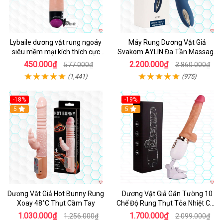
Lybaile dương vật rung ngoáy
Máy Rung Dương Vật Giả
siêu mềm mại kích thích cực
Svakom AYLIN Đa Tần Massage
mạnh
Sướng
450.000₫
2.200.000₫
577.000₫
3.860.000₫
(1,441)
(975)
-18%
-19%
Hot
5
Hot
5
Dương Vật Giả Hot Bunny Rung
Dương Vật Giả Gắn Tường 10
Xoay 48°C Thụt Cầm Tay
Chế Độ Rung Thụt Tỏa Nhiệt Cao
Cấp
1.030.000₫
1.700.000₫
1.256.000₫
2.099.000₫