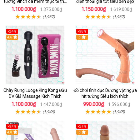
tường 9inch da mềm thực tế thú
điện thoại giá tốt siêu bền đẹp
vị
1.100.000₫
1.150.000₫
1.375.000₫
1.619.000₫
(1,967)
(1,962)
-24%
-38%
4.6
Hot
5
Chày Rung Luoge King Kong Đầu
Đồ chơi tình dục Dương vật ngựa
DV Giả Massage Kích Thích
hít tường Siêu kích thích
1.100.000₫
990.000₫
1.447.000₫
1.596.000₫
(1,946)
(1,945)
-37%
-21%
Hot
4.8
Hot
5