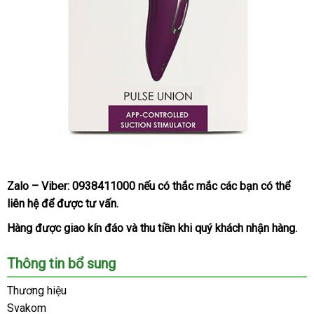
Zalo – Viber:
0938411000
kiểm
nếu có thắc mắc
nơi
các bạn
mới
có thể
Dụng
liên hệ
nội
để
theo
được tư vấn.
tra
bán
nhất
cụ
địa
yêu
kích
Hàng
nhanh
được giao kín đáo
báo
và thu tiền khi quý khách nhận hàng.
cầu
thích
nhất
giá
điểm
Thông tin bổ sung
G
to
và
Thương hiệu
âm
Svakom