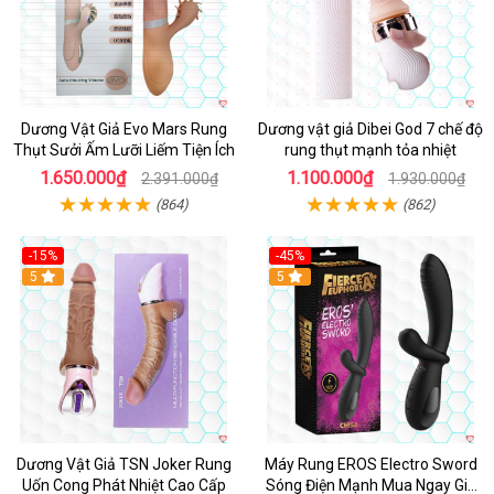
Dương Vật Giả Evo Mars Rung
Dương vật giả Dibei God 7 chế độ
Thụt Sưởi Ấm Lưỡi Liếm Tiện Ích
rung thụt mạnh tỏa nhiệt
1.650.000₫
1.100.000₫
2.391.000₫
1.930.000₫
(864)
(862)
-15%
-45%
5
5
Dương Vật Giả TSN Joker Rung
Máy Rung EROS Electro Sword
Uốn Cong Phát Nhiệt Cao Cấp
Sóng Điện Mạnh Mua Ngay Giá