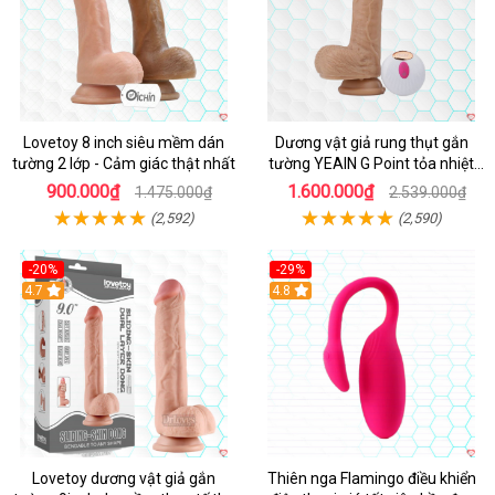
Lovetoy 8 inch siêu mềm dán
Dương vật giả rung thụt gắn
tường 2 lớp - Cảm giác thật nhất
tường YEAIN G Point tỏa nhiệt
điều khiển từ xa
900.000₫
1.600.000₫
1.475.000₫
2.539.000₫
(2,592)
(2,590)
-20%
-29%
Hot
4.7
Hot
4.8
Lovetoy dương vật giả gắn
Thiên nga Flamingo điều khiển