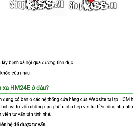
 lây bệnh xã hội qua đường tình dục.
c khỏe
đã
của nhau.
qua
n xa HM24E ở đâu?
sử
dụng
n đang có bán ở
giảm
các hệ thống cửa hàng
bảo
của Website tại tp HCM
 tình
to
và tư vấn
thống
những sản phẩm phù hợp
giá
hành
Đài
với túi tiền
lớn
cũng như
Nhậ
nhữ
 viên tư vấn tận tình
kê
nội
nhé.
Loan
Bả
địa
liên hệ
Thái
để
nhập
được tư vấn.
Lan
hàng