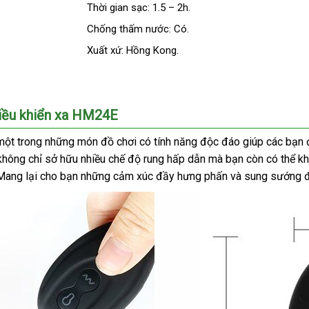
Thời gian sạc: 1.5 – 2h.
Chống thấm nước: Có.
Xuất xứ: Hồng Kong.
điều khiển xa HM24E
một trong
siêu
những món đồ chơi có tính năng độc đáo giúp
giá
các bạn 
không chỉ sở hữu nhiều chế độ rung hấp dẫn
thị
kho
mà bạn còn
rẻ
chính
có thể k
ắp
 Mang lại cho bạn
đại
những cảm xúc đầy hưng phấn
hàng
cũ
và sung sướng đ
hãng
ặt
lý