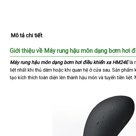
Mô tả chi tiết
Giới thiệu về Máy rung hậu môn dạng bơm hơi 
Máy rung hậu môn dạng bơm hơi điều khiển xa HM24E
là 
liệt nhất khi thủ dâm
mới
hoặc khi quan hệ ở cửa sau
thế
. Sản phẩm 
tạo kích thích toàn diện lên thành hậu môn
nhất
xuất
và tuyến tiền liệt
giới
l
.
khẩu
đ