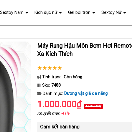
Sextoy Nam
Kích dục nữ
Gel bôi trơn
Sextoy Nữ
Máy Rung Hậu Môn Bơm Hơi Remote Điều Khiển Từ
Xa Kích Thích
Tình trạng:
Còn hàng
Sku:
7488
Danh mục:
Dương vật giả đa năng
1.000.000₫
1.695.000₫
Khuyến mãi:
-41%
Cam kết bán hàng