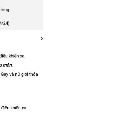
Dương
4/24)
iều khiển xa.
ậu môn.
úp Gay
an
và nữ giới thỏa
toàn
điều khiển xa.