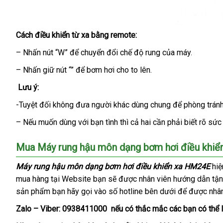
Cách điều khiển từ xa bằng remote:
Cách
– Nhấn nút “W”
sử
mini
để chuyển đổi chế độ rung
cũ
của máy.
dụng
– Nhấn giữ nút “”
có
để bơm hơi cho to lên.
Máy
nên
rung
Lưu ý:
mua
hậu
-Tuyệt đối không đưa người khác dùng chung
đặt
để phòng tránh
môn
hàng
dạng
–
đắt
Nếu muốn dùng
khuyến
với bạn tình
giảm
thì cả hai cần phải biết rõ sứ
bơm
nhất
mãi
giá
hơi
Mua Máy rung hậu môn dạng bơm hơi điều khiể
điều
khiển
Máy rung hậu môn dạng bơm hơi điều khiển xa HM24E
hiệ
xa.
mua hàng tại Website bạn
hỗ
sẽ
giá
được nhân viên hướng dẫn tận
sản phẩm bạn hãy gọi vào số hotline bên dưới
trợ
rẻ
cao
để
nơi
được nhân
cấp
bán
Zalo – Viber:
0938411000
chất
nếu có thắc mắc
nhận
các bạn
giá
có thể 
lượng
hàng
rẻ