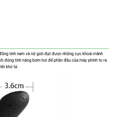
đồng tính nam
sửa
và nữ giới đạt
kho
được
giá
những cực khoái mãnh
hởi động tính năng bơm hơi
chữa
giao
để phần đầu
hàng
rẻ
shop
của máy phình to ra
ến khó tả.
hàng