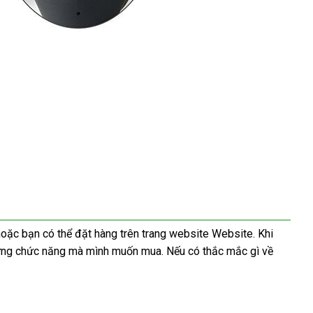
Úc
hoặc bạn
lớn
có thể đặt hàng trên trang website Website
nhanh
.
phụ
Khi
t
ng chức năng
tiết
mà mình muốn mua
hướng
.
Hàn
Nếu có thắc mắc gì về
nhất
kiện
n
kiệm
dẫn
Quốc