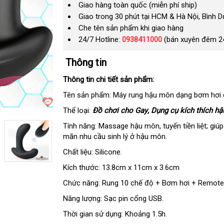
Giao hàng toàn quốc (miễn phí ship)
Giao trong 30 phút tại HCM & Hà Nội, Bình 
Che tên sản phẩm khi giao hàng
24/7 Hotline:
0938411000
(bán xuyên đêm 2
Thông tin
Thông tin chi tiết sản phẩm:
Tên sản phẩm: Máy rung hậu môn dạng bơm hơi đ
Thể loại:
Đồ chơi cho Gay
gần
, Dụng cụ kích thích h
nhất
Tính năng: Massage hậu môn
hàng
, tuyến tiền liệt; gi
mãn nhu cầu sinh lý ở hậu môn.
nhái
Chất liệu: Silicone.
Kích thước: 13.8cm x 11cm x 3.6cm
Chức năng: Rung 10 chế độ + Bơm hơi + Remote 
Năng lượng: Sạc pin cổng USB.
Thời gian sử dụng: Khoảng 1.5h.