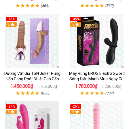
(864)
(862)
-15%
-45%
5
5
Dương Vật Giả TSN Joker Rung
Máy Rung EROS Electro Sword
Uốn Cong Phát Nhiệt Cao Cấp
Sóng Điện Mạnh Mua Ngay Giá
Tốt
1.450.000₫
1.780.000₫
1.706.000₫
3.236.000₫
(855)
(837)
-27%
-26%
Hot
5
Hot
5