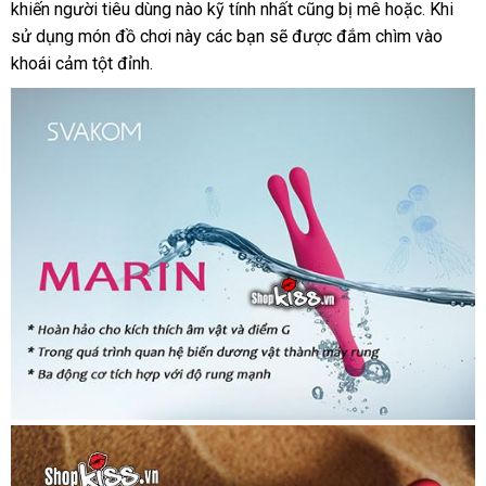
khiến người tiêu dùng nào kỹ tính nhất
mua
hàng
bán
ăn
cũng bị mê hoặc
Trung
.
đã
Khi
sử dụng món đồ chơi này
giao
các bạn
giá
sẽ
lẻ
hướng
được đắm chìm vào
trộm
Quốc
qua
khoái cảm tột đỉnh.
hàng
rẻ
dẫn
sử
dụng