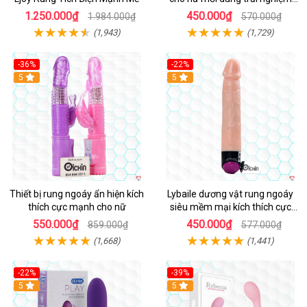
thật
1.250.000₫
450.000₫
1.984.000₫
570.000₫
(1,943)
(1,729)
-36%
-22%
Hot
5
Hot
5
Thiết bị rung ngoáy ẩn hiện kích
Lybaile dương vật rung ngoáy
thích cực mạnh cho nữ
siêu mềm mại kích thích cực
mạnh
550.000₫
450.000₫
859.000₫
577.000₫
(1,668)
(1,441)
-22%
-39%
Hot
5
Hot
5