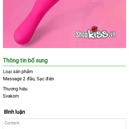
Máy
Thông tin bổ sung
Rung
Ba
Loại sản phẩm
Đầu
Massage 2 đầu
phản
, Sạc điện
Cao
hồi
Cấp
Thương hiệu
Svakom
Svakom
Marin
DC90X
Bình luận
hiện
có
bán