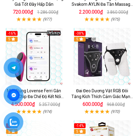
Giá Tốt Đầy Hấp Dẫn
Svakom AYLIN Đa Tần Massage
Sướng
720.000₫
2.200.000₫
1.286.000₫
3.860.000₫
(977)
(975)
-16%
-38%
Hot
5
Hot
5
Máy Rung Lovense Ferri Gắn
Đai Đeo Dương Vật RGB Đôi
Quần Chip Đa Chế Độ Kết Nối
Tăng Kích Thích Cảm Giác Mạnh
App
Mẽ
4.500.000₫
600.000₫
5.357.000₫
968.000₫
(974)
(970)
-38%
-14%
5
5