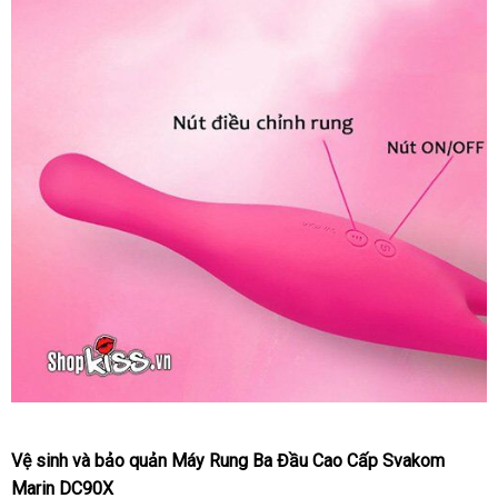
Cách
Vệ sinh
điều
sử
và bảo quản Máy Rung Ba Đầu Cao Cấp Svakom
khiển
Marin DC90X
dụng