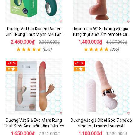
Dương Vật Giả Kissen Raider
Manmiao W18 dương vật giả
3in1 Rung Thụt Mạnh Mẽ Tận
rung thụt sưởi ấm remote cao
Hưởng
cấp
2.450.000₫
1.400.000₫
3.889.000₫
1.667.000₫
(878)
(866)
-31%
-43%
5
Hot
5
Dương Vật Giả Evo Mars Rung
Dương vật giả Dibei God 7 chế độ
Thụt Sưởi Ấm Lưỡi Liếm Tiện Ích
rung thụt mạnh tỏa nhiệt
1.650.000₫
1.100.000₫
2.391.000₫
1.930.000₫