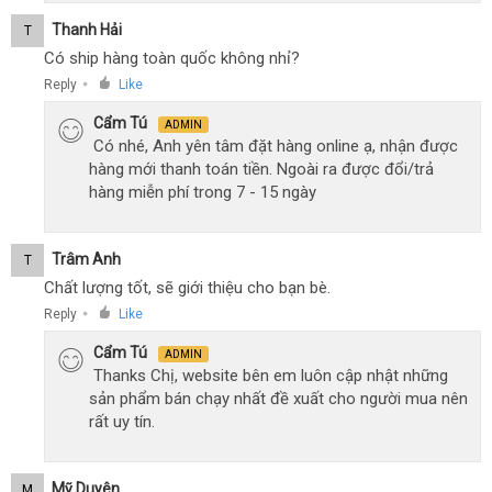
Thanh Hải
T
Có ship hàng toàn quốc không nhỉ?
Reply
Like
●
Cẩm Tú
ADMIN
Có nhé, Anh yên tâm đặt hàng online ạ, nhận được
hàng mới thanh toán tiền. Ngoài ra được đổi/trả
hàng miễn phí trong 7 - 15 ngày
Trâm Anh
T
Chất lượng tốt, sẽ giới thiệu cho bạn bè.
Reply
Like
●
Cẩm Tú
ADMIN
Thanks Chị, website bên em luôn cập nhật những
sản phẩm bán chạy nhất đề xuất cho người mua nên
rất uy tín.
Mỹ Duyên
M