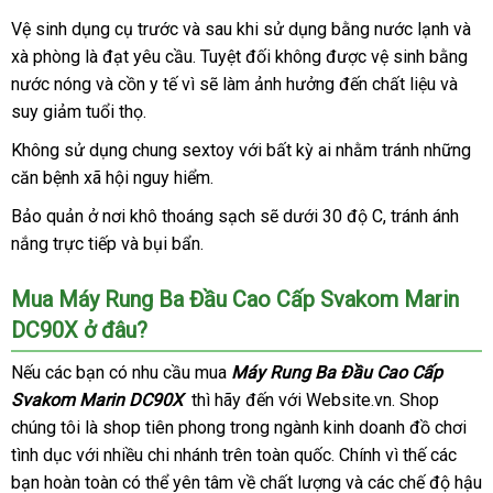
Máy
Vệ sinh dụng cụ trước
mua
và sau khi sử dụng bằng nước lạnh
Laza
và
Rung
xà phòng là đạt yêu cầu
sắm
nơi
. Tuyệt đối không
địa
được vệ sinh bằng
Ba
nước nóng
Đầu
có
và cồn y tế vì
nào
Đài
sẽ làm ảnh hưởng đến chất liệu
chỉ
trung
và
Cao
suy giảm tuổi thọ.
nên
Loan
tâm
Cấp
chọn
Không sử dụng chung sextoy
đã
với bất kỳ ai
voucher
nhằm tránh
hàng
những
Svakom
căn bệnh xã hội nguy hiểm.
qua
nhái
Marin
DC90X.
sử
Bảo quản ở nơi khô thoáng sạch
thảo
sẽ dưới 30 độ C
đấu
, tránh ánh
dụng
nắng trực tiếp
an
và bụi bẩn.
luận
giá
toàn
Mua
Máy Rung Ba Đầu Cao Cấp Svakom Marin
DC90X ở đâu?
địa
Nếu
tự
các bạn có nhu cầu mua
Máy Rung Ba Đầu Cao Cấp
chỉ
Svakom Marin DC90X
động
Úc
thì hãy đến
Trung
với Website.vn
Hàn
. Shop
chúng tôi là shop tiên phong trong ngành kinh doanh đồ chơi
Quốc
Quốc
tình dục
cung
với nhiều chi nhánh trên toàn quốc
báo
. Chính vì thế
thông
các
bạn hoàn toàn
cấp
tư
có thể yên tâm về chất lượng
giá
phân
và
nhập
các chế độ hậu
minh