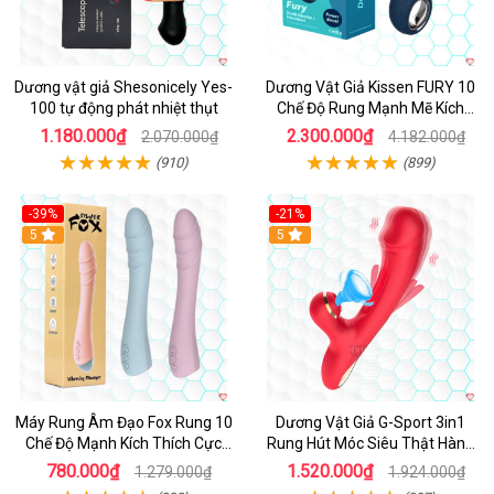
Dương vật giả Shesonicely Yes-
Dương Vật Giả Kissen FURY 10
100 tự động phát nhiệt thụt
Chế Độ Rung Mạnh Mẽ Kích
Thích
1.180.000₫
2.300.000₫
2.070.000₫
4.182.000₫
(910)
(899)
-39%
-21%
Hot
5
Hot
5
Máy Rung Âm Đạo Fox Rung 10
Dương Vật Giả G-Sport 3in1
Chế Độ Mạnh Kích Thích Cực
Rung Hút Móc Siêu Thật Hàng
Sướng
Hot
780.000₫
1.520.000₫
1.279.000₫
1.924.000₫