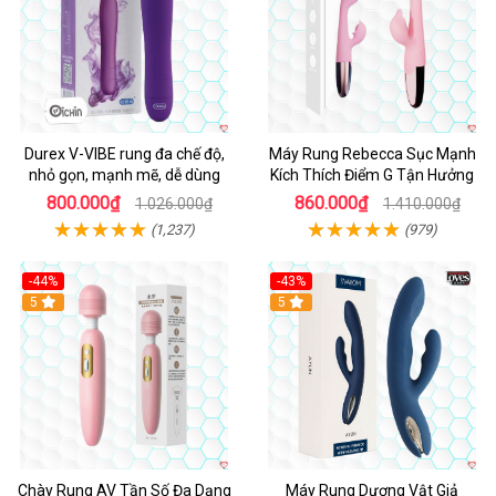
Durex V-VIBE rung đa chế độ,
Máy Rung Rebecca Sục Mạnh
nhỏ gọn, mạnh mẽ, dễ dùng
Kích Thích Điểm G Tận Hưởng
800.000₫
860.000₫
1.026.000₫
1.410.000₫
(1,237)
(979)
-44%
-43%
Hot
5
Hot
5
Chày Rung AV Tần Số Đa Dạng
Máy Rung Dương Vật Giả