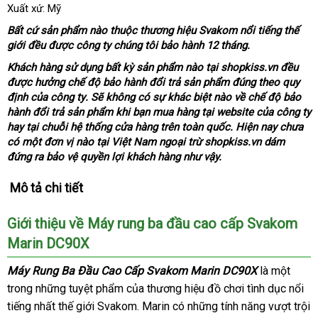
Xuất xứ: Mỹ
Bất cứ sản phẩm nào thuộc thương hiệu Svakom nổi tiếng thế
giới đều
to
được công ty chúng tôi bảo hành 12 tháng.
Khách hàng sử dụng bất kỳ sản phẩm nào tại shopkiss.vn đều
đã
được hưởng chế độ bảo hành đổi trả sản phẩm đúng theo quy
qua
định
mới
của công ty
Nhật
. Sẽ không có sự khác biệt nào về chế độ bảo
sử
hành đổi trả sản phẩm khi bạn mua hàng tại website
nhất
Bản
vận
của công ty
dụn
hay tại chuỗi hệ thống cửa hàng trên toàn quốc
lắp
.
phụ
Hiện nay chưa
chuyển
có một đơn vị nào tại Việt Nam ngoại trừ shopkiss.vn dám
đặt
kiện
đứng ra bảo vệ quyền lợi khách hàng
Lazada
như vậy.
Mô tả chi tiết
Giới thiệu về Máy rung ba đầu cao cấp Svakom
Marin DC90X
Máy Rung Ba Đầu Cao Cấp Svakom Marin DC90X
là một
trong
Nhật
những tuyệt phẩm
có
của thương hiệu đồ chơi tình dục nổi
tiếng nhất thế giới Svakom
Bản
nên
giao
. Marin có
giá
những tính năng vượt trội