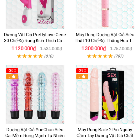
Dương Vật Giả PrettyLove Gene
Máy Rung Dương Vật Giả Siêu
30 Chế Độ Rung Kích Thích Cảm
Thật 10 Chế Độ, Thăng Hoa Tối
Biến Âm Thanh
Ưu
1.120.000₫
1.300.000₫
1.534.000₫
1.757.000₫
(810)
(797)
-30%
-29%
Hot
5
Hot
5
Dương Vật Giả YueChao Siêu
Máy Rung Baile 2 Pin Ngoáy
Gai Mềm Rung Mạnh Tự Nhiên
Cầm Tay Dương Vật Giả Chất