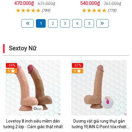
Lượng
470.000₫
540.000₫
671.000₫
761.000₫
(789)
(778)
1
2
3
4
5
Sextoy Nữ
-39%
-37%
Hot
5
5
Lovetoy 8 inch siêu mềm dán
Dương vật giả rung thụt gắn
tường 2 lớp - Cảm giác thật nhất
tường YEAIN G Point tỏa nhiệt