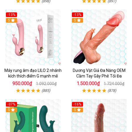
(898)
(897)
-13%
-13%
Hot
5
Hot
5
Máy rung âm đạo LILO 2 nhánh
Dương Vật Giả Đa Năng OEM
kích thích điểm G mạnh mẽ
Cầm Tay Gây Phê Tối Đa
950.000₫
1.500.000₫
1.092.000₫
1.724.000₫
(885)
(878)
-37%
-16%
Hot
5
Hot
5