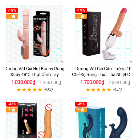
-18%
-19%
Hot
5
Hot
5
Dương Vật Giả Hot Bunny Rung
Dương Vật Giả Gắn Tường 10
Xoay 48°C Thụt Cầm Tay
Chế Độ Rung Thụt Tỏa Nhiệt Cao
Cấp
1.030.000₫
1.700.000₫
1.256.000₫
2.099.000₫
(954)
(942)
-43%
-45%
5
Hot
5