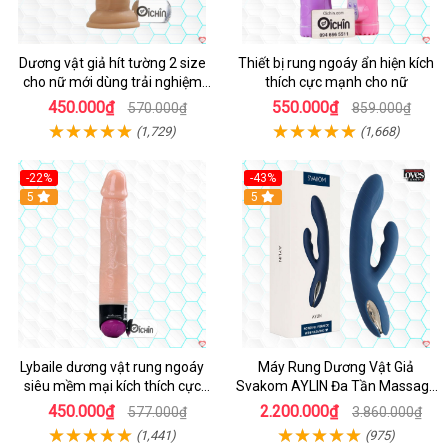
Dương vật giả hít tường 2 size
Thiết bị rung ngoáy ẩn hiện kích
cho nữ mới dùng trải nghiệm
thích cực mạnh cho nữ
thật
450.000₫
550.000₫
570.000₫
859.000₫
(1,729)
(1,668)
-22%
-43%
Hot
5
Hot
5
Lybaile dương vật rung ngoáy
Máy Rung Dương Vật Giả
siêu mềm mại kích thích cực
Svakom AYLIN Đa Tần Massage
mạnh
Sướng
450.000₫
2.200.000₫
577.000₫
3.860.000₫
(1,441)
(975)