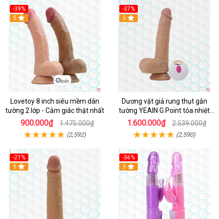
-39%
-37%
Hot
5
5
Lovetoy 8 inch siêu mềm dán
Dương vật giả rung thụt gắn
tường 2 lớp - Cảm giác thật nhất
tường YEAIN G Point tỏa nhiệt
điều khiển từ xa
900.000₫
1.600.000₫
1.475.000₫
2.539.000₫
(2,592)
(2,590)
-21%
-36%
Hot
5
Hot
5