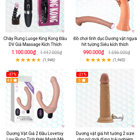
Chày Rung Luoge King Kong Đầu
Đồ chơi tình dục Dương vật ngựa
DV Giả Massage Kích Thích
hít tường Siêu kích thích
1.100.000₫
990.000₫
1.447.000₫
1.596.000₫
(1,946)
(1,945)
-37%
-21%
Hot
4.8
Hot
5
Dương Vật Giả 2 Đầu Lovetoy
Dương vật giả hít tường 2 size
Ljoy Rung Tích Điện Mạnh Mẽ
cho nữ mới dùng trải nghiệm