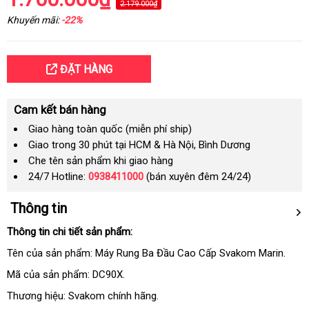
2.179.000₫
Khuyến mãi:
-22%
ĐẶT HÀNG
Cam kết bán hàng
Giao hàng toàn quốc (miễn phí ship)
Giao trong 30 phút tại HCM & Hà Nội, Bình Dương
Che tên sản phẩm khi giao hàng
24/7 Hotline:
0938411000
(bán xuyên đêm 24/24)
Thông tin
Thông tin chi tiết sản phẩm:
Tên
voucher
của sản phẩm: Máy Rung Ba Đầu Cao Cấp Svakom Marin.
Mã
đổi
của sản phẩm: DC90X.
trả
Thương hiệu: Svakom chính hãng.