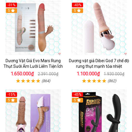
-31%
-43%
5
Hot
5
Dương Vật Giả Evo Mars Rung
Dương vật giả Dibei God 7 chế độ
Thụt Sưởi Ấm Lưỡi Liếm Tiện Ích
rung thụt mạnh tỏa nhiệt
1.650.000₫
1.100.000₫
2.391.000₫
1.930.000₫
(864)
(862)
-15%
-45%
5
5