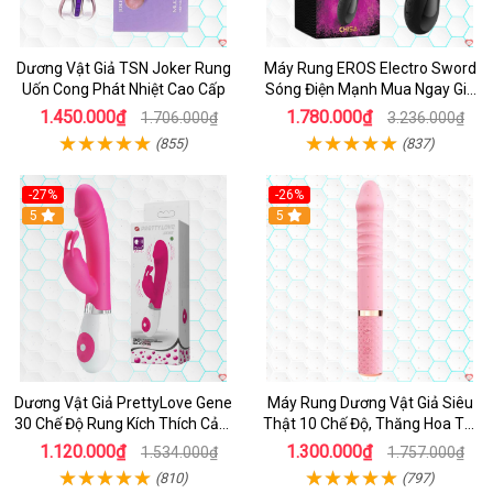
Dương Vật Giả TSN Joker Rung
Máy Rung EROS Electro Sword
Uốn Cong Phát Nhiệt Cao Cấp
Sóng Điện Mạnh Mua Ngay Giá
Tốt
1.450.000₫
1.780.000₫
1.706.000₫
3.236.000₫
(855)
(837)
-27%
-26%
Hot
5
Hot
5
Dương Vật Giả PrettyLove Gene
Máy Rung Dương Vật Giả Siêu
30 Chế Độ Rung Kích Thích Cảm
Thật 10 Chế Độ, Thăng Hoa Tối
Biến Âm Thanh
Ưu
1.120.000₫
1.300.000₫
1.534.000₫
1.757.000₫
(810)
(797)