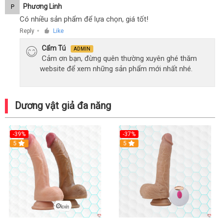
Phương Linh
P
Có nhiều sản phẩm để lựa chọn, giá tốt!
Reply
Like
●
Cẩm Tú
ADMIN
Cảm ơn bạn, đừng quên thường xuyên ghé thăm
website để xem những sản phẩm mới nhất nhé.
Dương vật giả đa năng
-39%
-37%
Hot
5
5