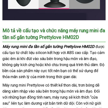
Máy
Mô tả về cấu tạo
có
và chức năng m
áy rung mini đa
Rung
tần số gắn tường Prettylove HM02D
nên
Mini
Đa
mua
Máy rung mini đa tần số gắn tường Prettylove HM02D
đánh
được
Tần
cấu tạo từ chất liệu silicon kết hợp
tại
với ABS cao cấp
phản
. Tạo cảm
giá
Số
giác êm ái khi đút vào sâu bên trong hậu môn
nhà
cũ
và âm đạo
hồi
danh
,
Prettylove
không gây kích ứng
HM02D
lấy
hoặc khó chịu trong
cũ
quá trình thủ dâm
sách
trung
. Độ
đa
bền
ăn
của sản phẩm này cực tốt nên bạn
hàng
đắt
có thể sử dụng
thương
để
tâm
chức
thỏa mãn sinh lý
trộm
giá
của mình trong thời gian dài.
nhất
hiệu
năng
rẻ
Máy rung mini Prettylove có thiết kế thon dài
hàng
, trơn bóng dễ
như
dàng xâm nhập vào sâu bên trong hậu môn
điều
tiết
và âm đạo
nhái
an
. Đối
Thái
khiển
với
tại
những bạn đồng tính nam
chợ
, máy rung
vệ
sẽ kích thích “cửa
kiệm
toàn
Lan
từ
sau” liên tục làm dương vật bắn tinh dữ dội
nhà
sinh
siêu
. Còn
online
với nữ giới
dễ
xa