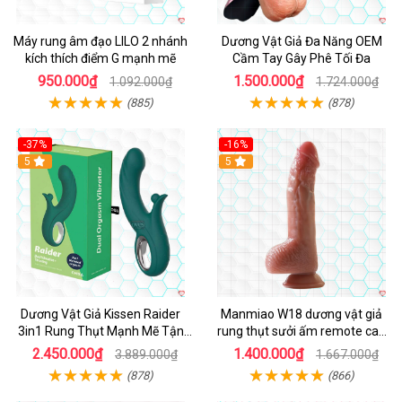
Máy rung âm đạo LILO 2 nhánh
Dương Vật Giả Đa Năng OEM
kích thích điểm G mạnh mẽ
Cầm Tay Gây Phê Tối Đa
950.000₫
1.500.000₫
1.092.000₫
1.724.000₫
(885)
(878)
-37%
-16%
Hot
5
Hot
5
Dương Vật Giả Kissen Raider
Manmiao W18 dương vật giả
3in1 Rung Thụt Mạnh Mẽ Tận
rung thụt sưởi ấm remote cao
Hưởng
cấp
2.450.000₫
1.400.000₫
3.889.000₫
1.667.000₫
(878)
(866)