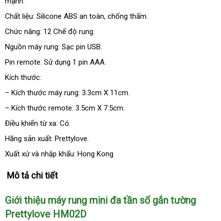
mạnh.
vấn
địa
Chất liệu: Silicone ABS an toàn
nước
, chống thấm.
ngoài
Chức năng: 12 Chế độ rung.
Nguồn máy rung: Sạc pin USB.
Pin remote: Sử dụng 1 pin AAA.
Kích thước:
– Kích thước máy rung: 3.3cm X 11cm.
– Kích thước remote: 3.5cm X 7.5cm.
Điều khiển từ xa: Có.
Hãng sản xuất: Prettylove.
Xuất xứ
nội
và nhập khẩu: Hong Kong
địa
Mô tả chi tiết
Giới thiệu máy rung mini đa tần số gắn tường
Prettylove HM02D