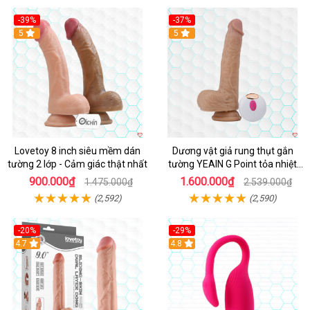
-39%
-37%
Hot
5
5
Lovetoy 8 inch siêu mềm dán
Dương vật giả rung thụt gắn
tường 2 lớp - Cảm giác thật nhất
tường YEAIN G Point tỏa nhiệt
điều khiển từ xa
900.000₫
1.600.000₫
1.475.000₫
2.539.000₫
(2,592)
(2,590)
-20%
-29%
Hot
4.7
Hot
4.8