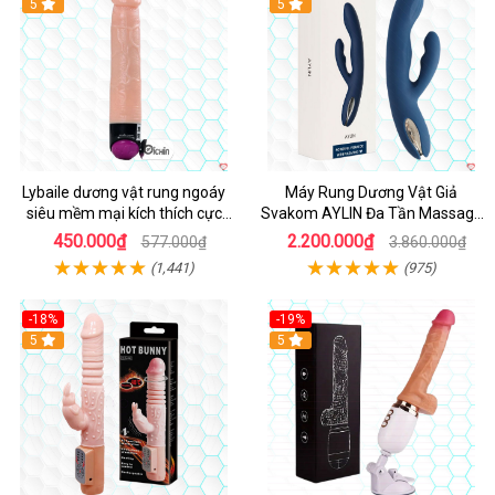
Hot
5
Hot
5
Lybaile dương vật rung ngoáy
Máy Rung Dương Vật Giả
siêu mềm mại kích thích cực
Svakom AYLIN Đa Tần Massage
mạnh
Sướng
450.000₫
2.200.000₫
577.000₫
3.860.000₫
(1,441)
(975)
-18%
-19%
Hot
5
Hot
5