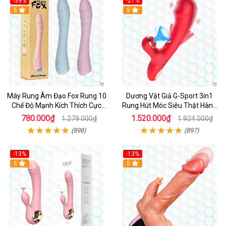
-39%
-21%
Hot
5
Hot
5
Máy Rung Âm Đạo Fox Rung 10
Dương Vật Giả G-Sport 3in1
Chế Độ Mạnh Kích Thích Cực
Rung Hút Móc Siêu Thật Hàng
Sướng
Hot
780.000₫
1.520.000₫
1.279.000₫
1.924.000₫
(898)
(897)
-13%
-13%
Hot
5
Hot
5