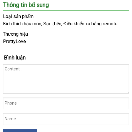
Chúng
Thông tin bổ sung
tôi
là
Loại sản phẩm
hệ
Kích thích hậu môn
ở
, Sạc điện
mua
, Điều khiển xa bằng remote
thống
đâu
hàng
Shop
Thương hiệu
uy
lớn
PrettyLove
tín
vận
,
chuyển
uy
Bình luận
tín
trong
ngành
đồ
chơi
người
lớn.