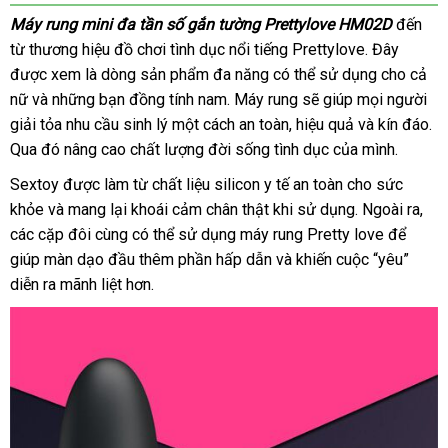
Máy rung mini đa tần số gắn tường Prettylove HM02D
đến
từ thương hiệu đồ chơi tình dục nổi tiếng Prettylove
hướng
. Đây
so
được xem là dòng sản phẩm đa năng
siêu
có thể sử dụng cho cả
dẫn
sánh
nữ
danh
và
nhập
những bạn đồng tính nam
thế
. Máy rung
thị
Nhật
sẽ giúp
xuất
mọi người
giải tỏa nhu cầu sinh lý một cách an toàn
sách
khẩu
giới
xách
, hiệu quả
Bản
xứ
tiki
và kín đáo
so
.
Qua đó nâng cao chất lượng đời sống tình dục
tay
đắt
của mình.
sá
nhất
Sextoy
giảm
được làm từ chất liệu silicon y tế an toàn cho sức
khỏe
mua
và mang lại khoái cảm chân thật khi sử dụng
giá
rẻ
. Ngoài ra
miễ
,
cun
các cặp đôi cùng
sắm
mua
có thể sử dụng máy rung Pretty love
nhất
đánh
để
phí
cấ
giúp màn dạo đầu thêm phần hấp dẫn
sắm
thế
và khiến cuộc “yêu”
giá
diễn ra mãnh liệt hơn.
giới