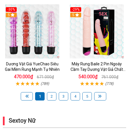
-30%
-29%
Hot
5
Hot
5
Dương Vật Giả YueChao Siêu
Máy Rung Baile 2 Pin Ngoáy
Gai Mềm Rung Mạnh Tự Nhiên
Cầm Tay Dương Vật Giả Chất
Lượng
470.000₫
540.000₫
671.000₫
761.000₫
(789)
(778)
1
2
3
4
5
Sextoy Nữ