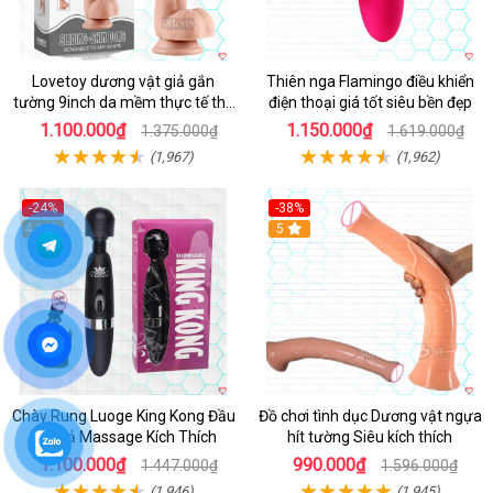
Lovetoy dương vật giả gắn
Thiên nga Flamingo điều khiển
tường 9inch da mềm thực tế thú
điện thoại giá tốt siêu bền đẹp
vị
1.100.000₫
1.150.000₫
1.375.000₫
1.619.000₫
(1,967)
(1,962)
-24%
-38%
4.6
Hot
5
Chày Rung Luoge King Kong Đầu
Đồ chơi tình dục Dương vật ngựa
DV Giả Massage Kích Thích
hít tường Siêu kích thích
1.100.000₫
990.000₫
1.447.000₫
1.596.000₫
(1,946)
(1,945)