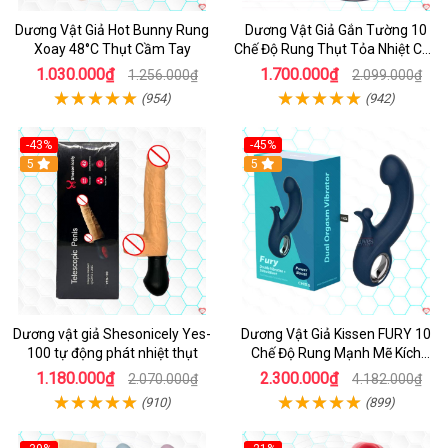
Dương Vật Giả Hot Bunny Rung
Dương Vật Giả Gắn Tường 10
Xoay 48°C Thụt Cầm Tay
Chế Độ Rung Thụt Tỏa Nhiệt Cao
Cấp
1.030.000₫
1.700.000₫
1.256.000₫
2.099.000₫
(954)
(942)
-43%
-45%
5
Hot
5
Dương vật giả Shesonicely Yes-
Dương Vật Giả Kissen FURY 10
100 tự động phát nhiệt thụt
Chế Độ Rung Mạnh Mẽ Kích
Thích
1.180.000₫
2.300.000₫
2.070.000₫
4.182.000₫
(910)
(899)