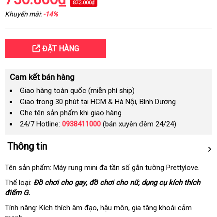
872.000₫
Khuyến mãi:
-14%
ĐẶT HÀNG
Cam kết bán hàng
Giao hàng toàn quốc (miễn phí ship)
Giao trong 30 phút tại HCM & Hà Nội, Bình Dương
Che tên sản phẩm khi giao hàng
24/7 Hotline:
0938411000
(bán xuyên đêm 24/24)
Thông tin
Tên sản phẩm: Máy rung mini đa tần số gắn tường Prettylove.
Thể loại:
Đồ chơi cho gay
tiết
, đồ chơi cho nữ
tốt
, dụng cụ kích thích
điểm G.
kiệm
nhất
Tính năng: Kích thích âm đạo
tư
, hậu môn
nội
, gia tăng khoái cảm