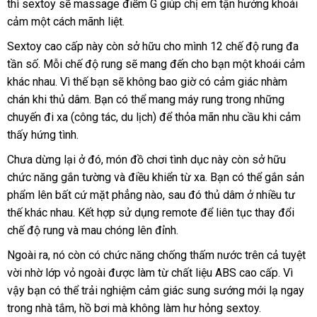
thì sextoy
bảo
sẽ massage điểm G giúp chị em tận hưởng khoái
thị
dàn
ở
,
cảm một cách mãnh liệt.
hành
đâu
rung
kích
Sextoy cao cấp này còn sở hữu cho mình 12 chế độ rung đa
thích
tần số
sử
. Mỗi chế độ rung
kiểm
sẽ mang đến cho bạn một khoái cảm
ở
,
khác nhau
dụng
chất
. Vì thế bạn
an
sẽ không bao giờ có cảm giác nhàm
tra
đâu
chống
chán khi thủ dâm
lượng
sản
. Bạn
toàn
đánh
có thể mang máy rung trong
sản
những
nước.
chuyến đi xa (công tác
xuất
giá
khách
, du lịch)
giá
để thỏa mãn nhu cầu khi cảm
xuất
thấy hứng tình.
hàng
bán
Chưa dừng lại ở đó
khuyến
, món đồ chơi tình dục này còn sở hữu
chức năng gắn tường
mãi
chợ
và điều khiển từ xa
nhận
. Bạn
tham
có thể gắn sản
phẩm lên
thanh
bất cứ mặt phẳng nào
quà
,
Thái
sau đó thủ dâm ở nhiều tư
xét
khảo
thế khác nhau
lý
phân
. Kết hợp sử dụng remote
tặng
Lan
đắt
để liên tục thay đổi
chế độ rung
siêu
và mau chóng lên đỉnh.
phối
nhất
thị
Ngoài ra
đặt
, nó còn có chức năng chống thấm nước trên cả tuyệt
vời nhờ lớp vỏ ngoài
hàng
bảo
được làm từ chất liệu ABS cao cấp
phụ
. Vì
vậy bạn
đổi
có thể trải nghiệm cảm giác sung sướng mới lạ ngay
hành
kiện
trong nhà tắm
trả
nhập
, hồ bơi
hàng
mà không làm hư hỏng sextoy.