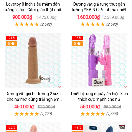
Lovetoy 8 inch siêu mềm dán
Dương vật giả rung thụt gắn
tường 2 lớp - Cảm giác thật nhất
tường YEAIN G Point tỏa nhiệt
điều khiển từ xa
900.000₫
1.600.000₫
1.475.000₫
2.539.000₫
(2,592)
(2,590)
-21%
-36%
Hot
5
Hot
5
Dương vật giả hít tường 2 size
Thiết bị rung ngoáy ẩn hiện kích
cho nữ mới dùng trải nghiệm
thích cực mạnh cho nữ
thật
450.000₫
550.000₫
570.000₫
859.000₫
(1,729)
(1,668)
-22%
-43%