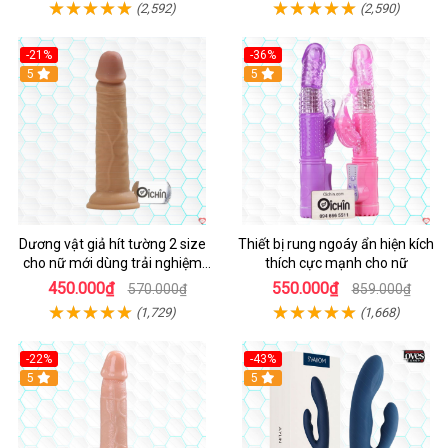
(2,592)
(2,590)
-21%
-36%
Hot
5
Hot
5
Dương vật giả hít tường 2 size
Thiết bị rung ngoáy ẩn hiện kích
cho nữ mới dùng trải nghiệm
thích cực mạnh cho nữ
thật
450.000₫
550.000₫
570.000₫
859.000₫
(1,729)
(1,668)
-22%
-43%
Hot
5
Hot
5