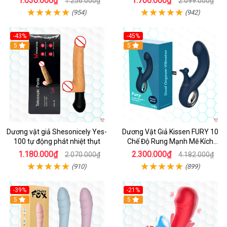
1.030.000₫
1.700.000₫
1.256.000₫
2.099.000₫
(954)
(942)
-43%
-45%
5
Hot
5
Dương vật giả Shesonicely Yes-
Dương Vật Giả Kissen FURY 10
100 tự động phát nhiệt thụt
Chế Độ Rung Mạnh Mẽ Kích
Thích
1.180.000₫
2.300.000₫
2.070.000₫
4.182.000₫
(910)
(899)
-39%
-21%
Hot
5
Hot
5