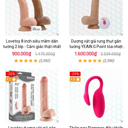
Lovetoy 8 inch siêu mềm dán
Dương vật giả rung thụt gắn
tường 2 lớp - Cảm giác thật nhất
tường YEAIN G Point tỏa nhiệt
điều khiển từ xa
900.000₫
1.600.000₫
1.475.000₫
2.539.000₫
(2,592)
(2,590)
-20%
-29%
Hot
4.7
Hot
4.8