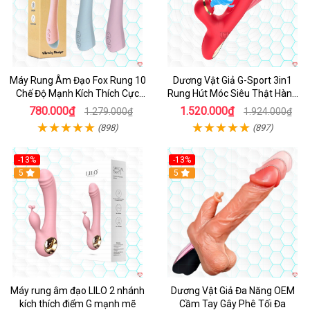
Máy Rung Âm Đạo Fox Rung 10
Dương Vật Giả G-Sport 3in1
Chế Độ Mạnh Kích Thích Cực
Rung Hút Móc Siêu Thật Hàng
Sướng
Hot
780.000₫
1.520.000₫
1.279.000₫
1.924.000₫
(898)
(897)
-13%
-13%
Hot
5
Hot
5
Máy rung âm đạo LILO 2 nhánh
Dương Vật Giả Đa Năng OEM
kích thích điểm G mạnh mẽ
Cầm Tay Gây Phê Tối Đa