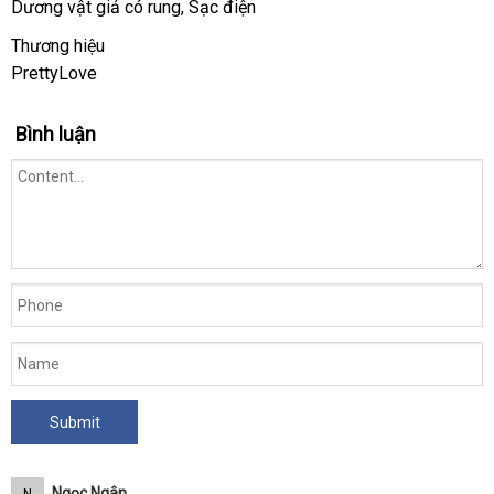
Dương vật giả có rung
bảng
, Sạc điện
rung
DV39B
giá
Thương hiệu
tại
PrettyLove
Website.
Bình luận
Ngọc Ngân