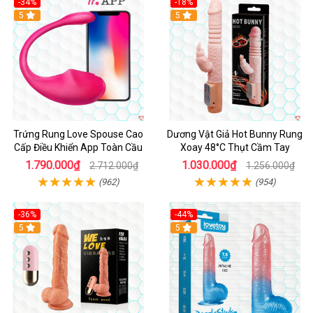
-34%
-18%
5
Hot
5
Trứng Rung Love Spouse Cao
Dương Vật Giả Hot Bunny Rung
Cấp Điều Khiển App Toàn Cầu
Xoay 48°C Thụt Cầm Tay
1.790.000₫
1.030.000₫
2.712.000₫
1.256.000₫
(962)
(954)
-36%
-44%
5
Hot
5