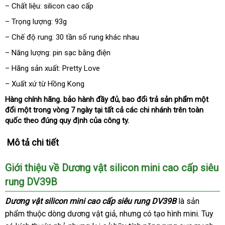
– Chất liệu: silicon cao cấp
– Trọng lượng: 93g
– Chế độ rung: 30 tần số rung khác nhau
– Năng lượng: pin sạc bằng điện
– Hãng sản xuất: Pretty Love
– Xuất xứ từ Hồng Kong
Hàng chính hãng
to
. bảo hành đầy đủ
đã
, bao đổi trả sản phẩm một
đổi một trong vòng 7 ngày tại
facebook
tất cả
qua
tiết
các chi nhánh trên toàn
quốc theo đúng quy định
đẹp
của công ty.
sử
kiệm
dụng
Mô tả chi tiết
Giới thiệu về Dương vật silicon mini cao cấp siêu
rung DV39B
Dương vật silicon mini cao cấp siêu rung DV39B
là sản
phẩm thuộc dòng dương vật giả
mua
,
đẹp
nhưng có tạo hình mini
hàng
. Tuy