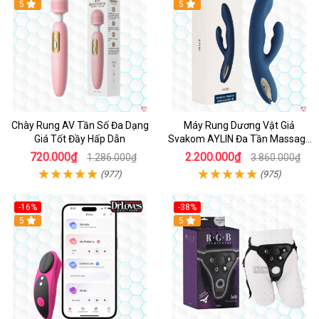
Hot
5
Hot
5
Chày Rung AV Tần Số Đa Dạng
Máy Rung Dương Vật Giả
Giá Tốt Đầy Hấp Dẫn
Svakom AYLIN Đa Tần Massage
Sướng
720.000₫
2.200.000₫
1.286.000₫
3.860.000₫
(977)
(975)
-16%
-38%
Hot
5
Hot
5