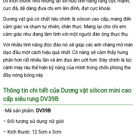
có kích thước nhỏ
địa
nhưng lại sở hữu tính năng rung cực mạnh
hàng
giả
đẹ
,
cực đã
Nhật
, dễ dàng đưa chị em lên đỉnh
chỉ
lừa
, đạt cực khoái.
Bản
đảo
Dương vật giả có chất liệu chính là silicon cao cấp
phân
, mang đến
cảm giác va chạm tự nhiên
bỏ
, chân thực
gần
. Mang lại cho chị em
phối
cảm giác như đang làm tình
sỉ
đại
với một người đàn ông thực thụ.
nhất
lý
Với nhiều tính năng độc đáo nó
tham
sẽ giúp
mini
các anh chàng mở màn
dạo đầu một cách hiệu quả nhất
khảo
link
. Cô nàng
giảm
sẽ cảm thấy hưng
phấn hơn
thế
rất nhiều lần
to
và âm đạo âm ướt hơn
web
giá
mua
. Đây chính là lúc
cánh mày râu thể hiện kỹ năng
giới
ở
của mình trong chốn phòng the
hàng
đầy nóng bỏng này.
đâu
Thông tin chi tiết
sử
của Dương vật silicon mini cao
cấp siêu rung DV39B
dụng
-Mã sản phẩm:
DV39B
– Đối tượng sử dụng: nữ giới
– Kích thước: 12.5cm x 3cm