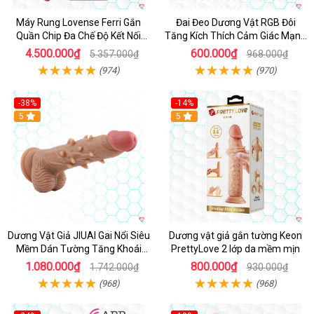
Máy Rung Lovense Ferri Gắn
Đai Đeo Dương Vật RGB Đôi
Quần Chip Đa Chế Độ Kết Nối
Tăng Kích Thích Cảm Giác Mạnh
App
Mẽ
4.500.000₫
600.000₫
5.357.000₫
968.000₫
(974)
(970)
-38%
-14%
5
5
Dương Vật Giả JIUAI Gai Nổi Siêu
Dương vật giả gắn tường Keon
Mềm Dán Tường Tăng Khoái
PrettyLove 2 lớp da mềm mịn
Cảm
1.080.000₫
800.000₫
1.742.000₫
930.000₫
(968)
(968)