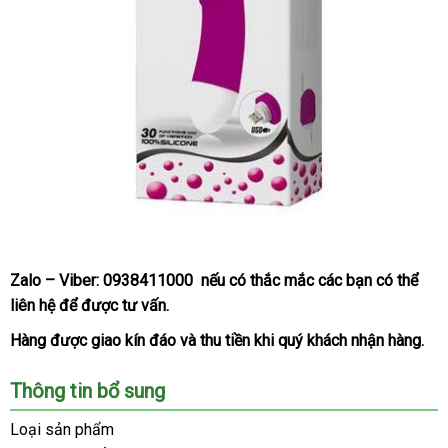
Nguyên
Zalo – Viber:
hộp
0938411000
ở
nếu có thắc mắc
ở
các bạn
nội
có thể
Dương
liên hệ
hướng
để
nhanh
được tư vấn.
đâu
đâu
địa
vật
dẫn
nhất
uy
uy
Hàng
nhập
được giao kín đáo
voucher
và thu tiền khi quý khách nhận hàng.
silicon
tín
tín
hàng
mini
Thông tin bổ sung
cao
cấp
Loại sản phẩm
siêu