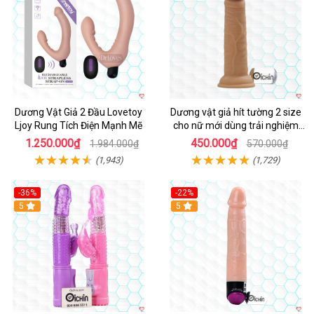
Dương Vật Giả 2 Đầu Lovetoy
Dương vật giả hít tường 2 size
Ljoy Rung Tích Điện Mạnh Mẽ
cho nữ mới dùng trải nghiệm
thật
1.250.000₫
450.000₫
1.984.000₫
570.000₫
(1,943)
(1,729)
-36%
-22%
Hot
5
Hot
5