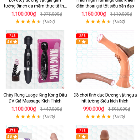
Lovetoy dương vật giả gắn
Thiên nga Flamingo điều khiển
tường 9inch da mềm thực tế thú
điện thoại giá tốt siêu bền đẹp
vị
1.100.000₫
1.150.000₫
1.375.000₫
1.619.000₫
(1,967)
(1,962)
-24%
-38%
4.6
Hot
5
Chày Rung Luoge King Kong Đầu
Đồ chơi tình dục Dương vật ngựa
DV Giả Massage Kích Thích
hít tường Siêu kích thích
1.100.000₫
990.000₫
1.447.000₫
1.596.000₫
(1,946)
(1,945)
-37%
-21%
Hot
4.8
Hot
5