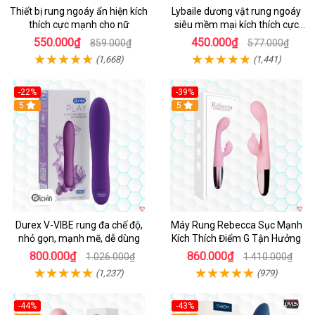
Thiết bị rung ngoáy ẩn hiện kích
Lybaile dương vật rung ngoáy
thích cực mạnh cho nữ
siêu mềm mại kích thích cực
mạnh
550.000₫
450.000₫
859.000₫
577.000₫
(1,668)
(1,441)
-22%
-39%
Hot
5
Hot
5
Durex V-VIBE rung đa chế độ,
Máy Rung Rebecca Sục Mạnh
nhỏ gọn, mạnh mẽ, dễ dùng
Kích Thích Điểm G Tận Hưởng
800.000₫
860.000₫
1.026.000₫
1.410.000₫
(1,237)
(979)
-44%
-43%