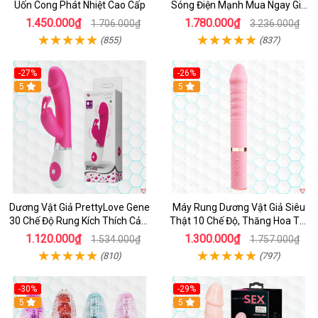
Uốn Cong Phát Nhiệt Cao Cấp
Sóng Điện Mạnh Mua Ngay Giá
Tốt
1.450.000₫
1.780.000₫
1.706.000₫
3.236.000₫
(855)
(837)
-27%
-26%
Hot
5
Hot
5
Dương Vật Giả PrettyLove Gene
Máy Rung Dương Vật Giả Siêu
30 Chế Độ Rung Kích Thích Cảm
Thật 10 Chế Độ, Thăng Hoa Tối
Biến Âm Thanh
Ưu
1.120.000₫
1.300.000₫
1.534.000₫
1.757.000₫
(810)
(797)
-30%
-29%
Hot
5
Hot
5