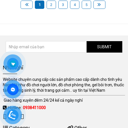
1
2
3
4
5
SUBMIT
Nhà Nghỉ
Website chuyên cung cấp các sản phẩm cao cấp dành cho tình yêu
Nam Nữ như đồ chơi người lớn, đồ chơi phòng the, gel bôi trơn, thuốc
tăng cường sinh lý, thời trang gợi cảm... uy tín tại Việt Nam
Giao hàng xuyên đêm 24/24 kể cả ngày nghỉ
Hotline:
0938411000
Category
Other