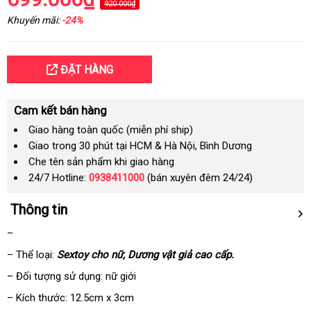
920.000₫
Khuyến mãi:
-24%
ĐẶT HÀNG
Cam kết bán hàng
Giao hàng toàn quốc (miễn phí ship)
Giao trong 30 phút tại HCM & Hà Nội, Bình Dương
Che tên sản phẩm khi giao hàng
24/7 Hotline:
0938411000
(bán xuyên đêm 24/24)
Thông tin
–
– Thể loại:
Sextoy cho nữ
khách
, Dương vật giả cao cấp.
hàng
– Đối tượng sử dụng: nữ giới
– Kích thước: 12.5cm x 3cm