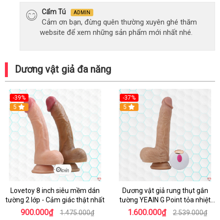
Cẩm Tú
ADMIN
Cảm ơn bạn, đừng quên thường xuyên ghé thăm
website để xem những sản phẩm mới nhất nhé.
Dương vật giả đa năng
-39%
-37%
Hot
5
5
Lovetoy 8 inch siêu mềm dán
Dương vật giả rung thụt gắn
tường 2 lớp - Cảm giác thật nhất
tường YEAIN G Point tỏa nhiệt
điều khiển từ xa
900.000₫
1.600.000₫
1.475.000₫
2.539.000₫