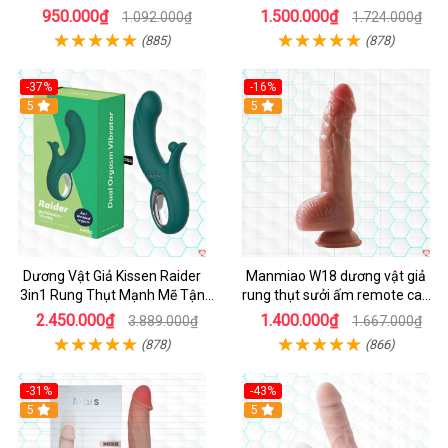
950.000₫
1.500.000₫
1.092.000₫
1.724.000₫
(885)
(878)
-37%
-16%
Hot
5
Hot
5
Dương Vật Giả Kissen Raider
Manmiao W18 dương vật giả
3in1 Rung Thụt Mạnh Mẽ Tận
rung thụt sưởi ấm remote cao
Hưởng
cấp
2.450.000₫
1.400.000₫
3.889.000₫
1.667.000₫
(878)
(866)
-31%
-43%
5
Hot
5