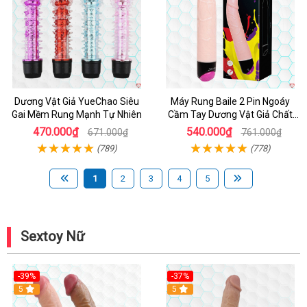
Dương Vật Giả YueChao Siêu
Máy Rung Baile 2 Pin Ngoáy
Gai Mềm Rung Mạnh Tự Nhiên
Cầm Tay Dương Vật Giả Chất
Lượng
470.000₫
540.000₫
671.000₫
761.000₫
(789)
(778)
1
2
3
4
5
Sextoy Nữ
-39%
-37%
Hot
5
5