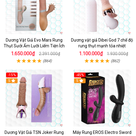
Dương Vật Giả Evo Mars Rung
Dương vật giả Dibei God 7 chế độ
Thụt Sưởi Ấm Lưỡi Liếm Tiện Ích
rung thụt mạnh tỏa nhiệt
1.650.000₫
1.100.000₫
2.391.000₫
1.930.000₫
(864)
(862)
-15%
-45%
5
5
Dương Vật Giả TSN Joker Rung
Máy Rung EROS Electro Sword