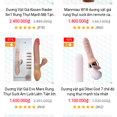
Dương Vật Giả Kissen Raider
Manmiao W18 dương vật giả
3in1 Rung Thụt Mạnh Mẽ Tận
rung thụt sưởi ấm remote cao
Hưởng
cấp
2.450.000₫
1.400.000₫
3.889.000₫
1.667.000₫
(878)
(866)
-31%
-43%
5
Hot
5
Dương Vật Giả Evo Mars Rung
Dương vật giả Dibei God 7 chế độ
Thụt Sưởi Ấm Lưỡi Liếm Tiện Ích
rung thụt mạnh tỏa nhiệt
1.650.000₫
1.100.000₫
2.391.000₫
1.930.000₫
(864)
(862)