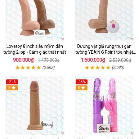
Lovetoy 8 inch siêu mềm dán
Dương vật giả rung thụt gắn
tường 2 lớp - Cảm giác thật nhất
tường YEAIN G Point tỏa nhiệt
điều khiển từ xa
900.000₫
1.600.000₫
1.475.000₫
2.539.000₫
(2,592)
(2,590)
-21%
-36%
Hot
5
Hot
5