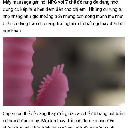
lý
Máy massage gân nổi NPG
hướng
với
7 chế độ rung đa dạng
nhờ
tốt
động cơ kép hứa hẹn đem đến cho chị em
dẫn
Đức
.
nội
Những cú rung từ
nhẹ nhàng như gió thoảng đến
lắp
những cơn sóng mạnh mẽ như
địa
biển cả dâng trào cho nàng trải nghiệm từ bất ngờ này đến bất
đặt
ngờ khác.
Chị em
lấy
có thể dễ dàng thay đổi giữa
facebook
các chế độ bằng nút bấm
Máy
cơ học ở đuôi máy
massage
hàng
dễ
. Mỗi lần thay đổi chế độ
tiki
sẽ mang đến
giá
gân
những khoảnh khắc kích thích
dàng
báo
và vui vẻ
Mỹ
không ngừng nghỉ
rẻ
cung
.
chiết