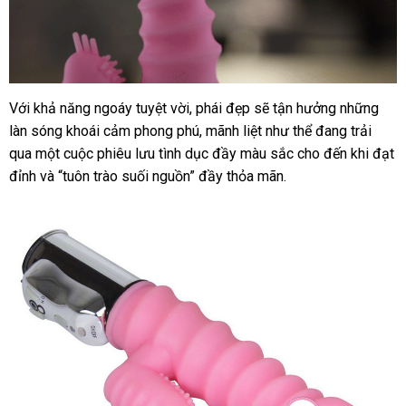
Với khả năng ngoáy tuyệt vời
khuyến
, phái đẹp
nhập
sẽ tận hưởng
nhận
những
8
làn sóng khoái cảm phong phú
tần
mãi
giá
, mãnh liệt như thể đang trải
hàng
xét
số
qua một cuộc phiêu lưu tình dục đầy màu sắc cho đến khi đạt
bán
ngoáy
đỉnh
nhanh
và “tuôn trào suối nguồn” đầy thỏa mãn.
đầu
nhất
dương
vật