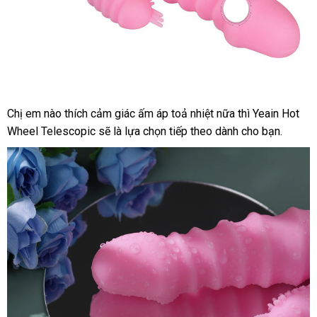
Chị em nào thích cảm giác ấm áp toả nhiệt nữa thì Yeain Hot
Máy
Wheel Telescopic
rung
rẻ
sẽ là lựa chọn
mới
tiếp theo dành cho bạn.
cho
nhất
nhất
nữ
NPG
Nhật
Bản
thiết
kế
gân
nổi
massage
âm