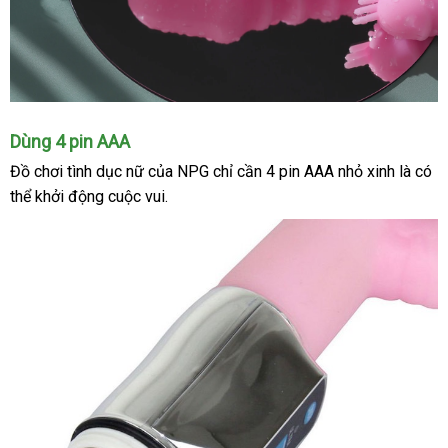
đạo
Kích
Dùng 4 pin AAA
thích
Đồ chơi tình dục nữ
đã
của NPG chỉ cần 4 pin AAA nhỏ xinh là
Đức
có
kép
thể khởi động cuộc vui.
qua
khiến
phái
sử
đẹp
dụng
điên
đảo