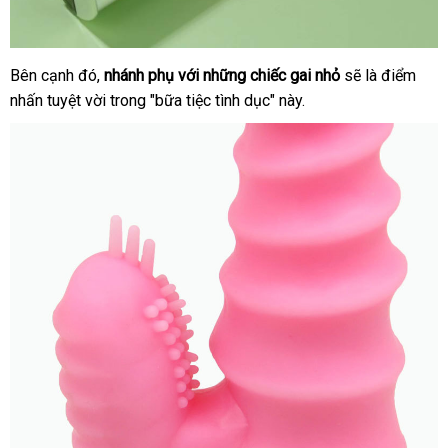
tại
Bên cạnh đó
giao
,
nhánh phụ
xuất
với
Nhật
những chiếc gai nhỏ
tư
sẽ là điểm
Máy
nhà
nhấn tuyệt vời trong "bữa tiệc tình dục" này.
rung
hàng
xứ
Bản
vấn
cho
nữ
NPG
Nhật
Bản
thiết
kế
gân
nổi
massage
âm
đạo