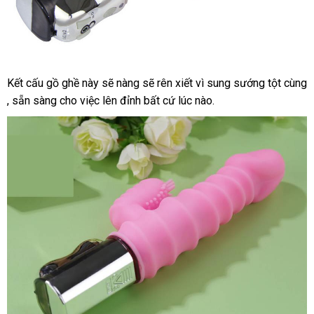
Kết cấu gồ ghề này
Lazada
sẽ nàng
giao
sẽ rên xiết vì sung sướng tột cùng
Máy
an
, sẵn sàng cho việc lên đỉnh
rung
hàng
đăng
bất cứ lúc nào.
cho
toàn
ký
nữ
NPG
Nhật
Bản
thiết
kế
gân
nổi
massage
âm
đạo