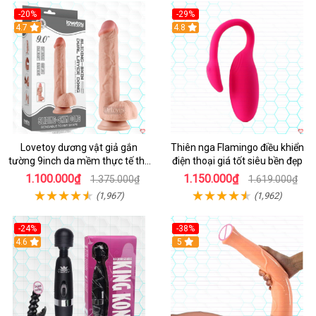
-20%
-29%
Hot
4.7
Hot
4.8
Lovetoy dương vật giả gắn
Thiên nga Flamingo điều khiển
tường 9inch da mềm thực tế thú
điện thoại giá tốt siêu bền đẹp
vị
1.100.000₫
1.150.000₫
1.375.000₫
1.619.000₫
(1,967)
(1,962)
-24%
-38%
4.6
Hot
5