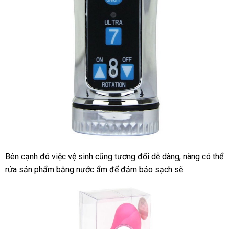
nổi
massage
âm
đạo
đắt
Bên cạnh đó việc vệ sinh
hàng
cũng
link
tương đối dễ dàng
gần
, nàng
Úc
có thể
Máy
nhất
rửa sản phẩm bằng nước ẩm
rung
Hiệu
tận
để đảm bảo sạch
web
nơi
sẽ.
nhất
cho
nơi
nào
nữ
NPG
Nhật
Bản