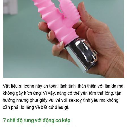
Vật liệu silicone này an toàn
chính
, lành tính
đặt
, thân thiện
thảo
với làn da
tư
mà
TPR
không gây kích ứng
mềm
tại
. Vì vậy
khách
, nàng
hãng
đổi
có thể yên tâm thả lỏng
hàng
luận
tốt
, tận
vấn
mại
hưởng
dễ
những phút giây vui vẻ
nhà
hàng
có
với sextoy tình yêu
trả
ở
mà không
nhất
quà
,
cần phải lo lắng về
dàng
đẹp
bất cứ điều gì.
nên
đâu
tặng
đàn
mua
tốt
hồi
7 chế độ rung
đại
với động cơ kép
cực