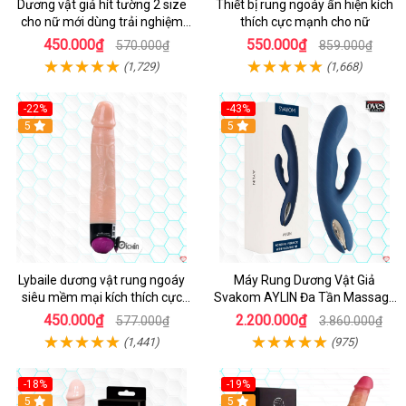
Dương vật giả hít tường 2 size
Thiết bị rung ngoáy ẩn hiện kích
cho nữ mới dùng trải nghiệm
thích cực mạnh cho nữ
thật
450.000₫
550.000₫
570.000₫
859.000₫
(1,729)
(1,668)
-22%
-43%
Hot
5
Hot
5
Lybaile dương vật rung ngoáy
Máy Rung Dương Vật Giả
siêu mềm mại kích thích cực
Svakom AYLIN Đa Tần Massage
mạnh
Sướng
450.000₫
2.200.000₫
577.000₫
3.860.000₫
(1,441)
(975)
-18%
-19%
Hot
5
Hot
5