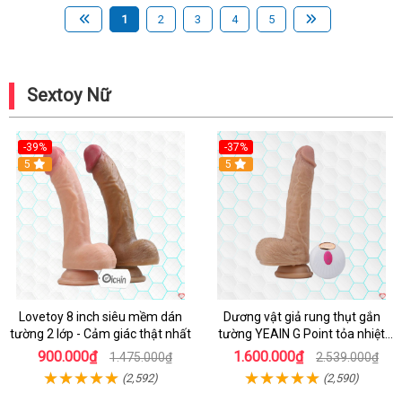
1
2
3
4
5
Sextoy Nữ
-39%
-37%
Hot
5
5
Lovetoy 8 inch siêu mềm dán
Dương vật giả rung thụt gắn
tường 2 lớp - Cảm giác thật nhất
tường YEAIN G Point tỏa nhiệt
điều khiển từ xa
900.000₫
1.600.000₫
1.475.000₫
2.539.000₫
(2,592)
(2,590)