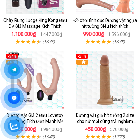
Chày Rung Luoge King Kong Đầu
Đồ chơi tình dục Dương vật ngựa
DV Giả Massage Kích Thích
hít tường Siêu kích thích
1.100.000₫
990.000₫
1.447.000₫
1.596.000₫
(1,946)
(1,945)
-37%
-21%
Hot
4.8
Hot
5
Dương Vật Giả 2 Đầu Lovetoy
Dương vật giả hít tường 2 size
Ljoy Rung Tích Điện Mạnh Mẽ
cho nữ mới dùng trải nghiệm
thật
1.250.000₫
450.000₫
1.984.000₫
570.000₫
(1,943)
(1,729)