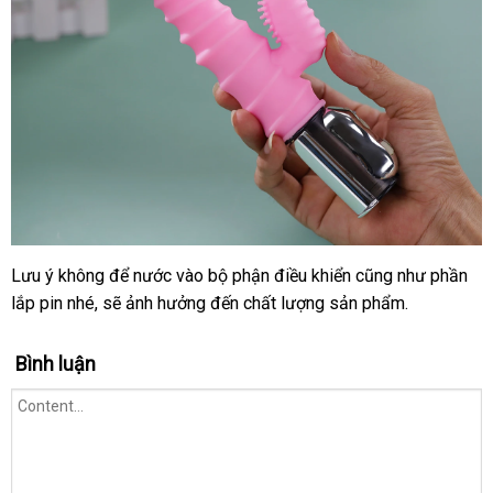
NPG
Nhật
Bản
thiết
kế
gân
nổi
massage
âm
đạo
Lưu ý không
đổi
để nước vào bộ phận điều khiển
so
cũng như phần
Chống
lắp pin
nước
đẹp
nhé
hỗ
,
sử
sẽ ảnh hưởng đến chất lượng sản phẩm.
trả
sánh
hướng
tương
trợ
dụng
dẫn
đối
Bình luận