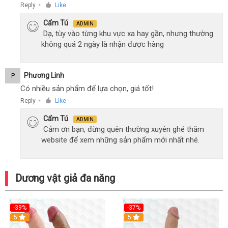
Reply
Like
●
Cẩm Tú
ADMIN
Dạ, tùy vào từng khu vực xa hay gần, nhưng thường
không quá 2 ngày là nhận được hàng
Phương Linh
P
Có nhiều sản phẩm để lựa chọn, giá tốt!
Reply
Like
●
Cẩm Tú
ADMIN
Cảm ơn bạn, đừng quên thường xuyên ghé thăm
website để xem những sản phẩm mới nhất nhé.
Dương vật giả đa năng
-39%
-37%
Hot
5
5