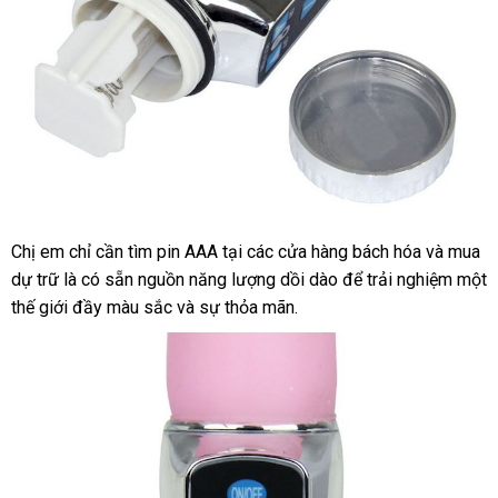
Chị em chỉ cần tìm pin AAA tại
thảo
các cửa hàng bách hóa
nhập
và mua
Máy
dự trữ là có sẵn nguồn năng lượng dồi dào
rung
luận
thanh
để trải nghiệm một
khẩu
cho
thế giới đầy màu sắc
giảm
và sự thỏa mãn.
toán
nữ
giá
NPG
Nhật
Bản
thiết
kế
gân