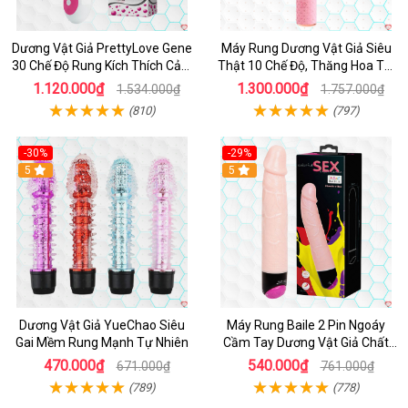
Dương Vật Giả PrettyLove Gene
Máy Rung Dương Vật Giả Siêu
30 Chế Độ Rung Kích Thích Cảm
Thật 10 Chế Độ, Thăng Hoa Tối
Biến Âm Thanh
Ưu
1.120.000₫
1.300.000₫
1.534.000₫
1.757.000₫
(810)
(797)
-30%
-29%
Hot
5
Hot
5
Dương Vật Giả YueChao Siêu
Máy Rung Baile 2 Pin Ngoáy
Gai Mềm Rung Mạnh Tự Nhiên
Cầm Tay Dương Vật Giả Chất
Lượng
470.000₫
540.000₫
671.000₫
761.000₫
(789)
(778)