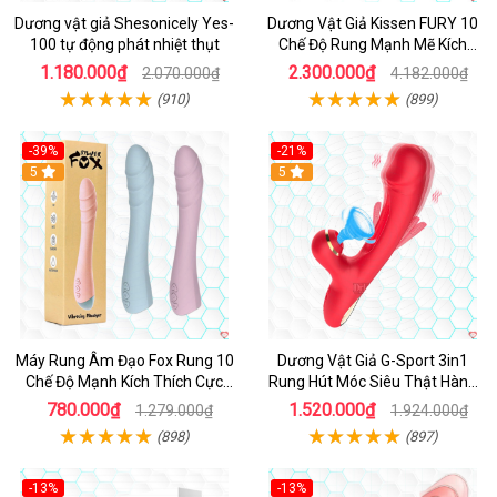
Dương vật giả Shesonicely Yes-
Dương Vật Giả Kissen FURY 10
100 tự động phát nhiệt thụt
Chế Độ Rung Mạnh Mẽ Kích
Thích
1.180.000₫
2.300.000₫
2.070.000₫
4.182.000₫
(910)
(899)
-39%
-21%
Hot
5
Hot
5
Máy Rung Âm Đạo Fox Rung 10
Dương Vật Giả G-Sport 3in1
Chế Độ Mạnh Kích Thích Cực
Rung Hút Móc Siêu Thật Hàng
Sướng
Hot
780.000₫
1.520.000₫
1.279.000₫
1.924.000₫
(898)
(897)
-13%
-13%