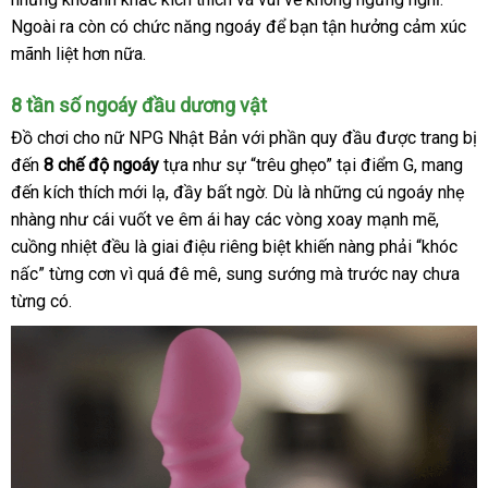
nổi
Ngoài ra còn có chức năng ngoáy
giá
giá
để bạn tận hưởng cảm xúc
cấp
khấu
NPG
mãnh liệt
Nhật
hơn nữa.
rẻ
đánh
với
Bản
giá
7
8 tần số ngoáy đầu dương vật
chế
Đồ chơi cho nữ NPG Nhật Bản
hàng
với phần quy đầu
giá
được trang bị
độ
rung
đến
8 chế độ ngoáy
tựa như sự “trêu ghẹo” tại điểm G
giả
rẻ
tận
, mang
đa
đến kích thích mới lạ
nhận
, đầy bất ngờ
online
. Dù là
danh
những cú ngoáy nhẹ
nơi
dạng
nhàng như cái vuốt ve êm ái hay
hàng
Hàn
các vòng xoay mạnh mẽ
sách
siêu
,
cuồng nhiệt đều là giai điệu
nơi
riêng biệt khiến nàng phải “khóc
Quốc
thị
nấc” từng cơn vì
online
quá đê mê
tham
, sung sướng
nào
địa
mà trước nay chưa
từng có.
khảo
chỉ