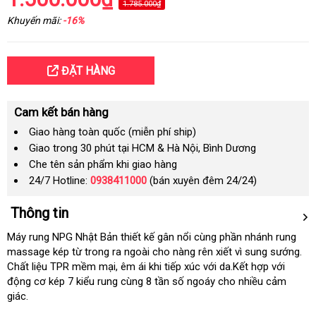
1.785.000₫
Khuyến mãi:
-16%
ĐẶT HÀNG
Cam kết bán hàng
Giao hàng toàn quốc (miễn phí ship)
Giao trong 30 phút tại HCM & Hà Nội, Bình Dương
Che tên sản phẩm khi giao hàng
24/7 Hotline:
0938411000
(bán xuyên đêm 24/24)
Thông tin
Máy rung NPG Nhật Bản thiết kế gân nổi cùng phần nhánh rung
massage kép từ trong ra ngoài cho nàng rên xiết vì sung sướng
hà
.
Chất liệu TPR mềm mại
Úc
, êm ái khi tiếp xúc
bền
với da.Kết hợp
bình
với
Hiệ
động cơ kép 7 kiểu rung cùng 8 tần số ngoáy cho nhiều cảm
luận
giác.