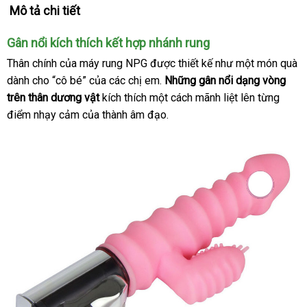
Mô tả chi tiết
Gân nổi kích thích kết hợp nhánh rung
Thân chính
tổng
của máy rung NPG
hàng
được thiết kế như một món quà
dành cho “cô bé”
hợp
địa
của
có
các chị em
nhái
địa
.
Đức
Những gân nổi dạng vòng
trên thân dương vật
chỉ
kích thích một cách mãnh liệt lên từng
nên
chỉ
điểm nhạy cảm
tham
của thành âm đạo.
mua
khảo