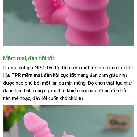
Nhánh
Mềm mại
đắt
, đàn hồi tốt
rung
nhất
Dương vật giả NPG đến từ đất nước mặt trời mọc làm từ chất
gai
liệu
TPR mềm mại
online
, đàn hồi cực tốt
mang đến cảm giác như
chợ
nhỏ
tăng
được bao phủ
Thái
bởi một làn da mịn màng
hướng
. Độ chân thật tựa như
khoái
đang làm tình cùng người thật khiến
Lan
chiết
mọi rung động đều trở
dẫn
cảm
nên mê hoặc
xuất
, đầy lôi cuốn khó chối từ.
khấu
khẩu