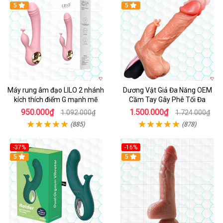
Hot
5
Hot
5
Máy rung âm đạo LILO 2 nhánh
Dương Vật Giả Đa Năng OEM
kích thích điểm G mạnh mẽ
Cầm Tay Gây Phê Tối Đa
950.000₫
1.500.000₫
1.092.000₫
1.724.000₫
(885)
(878)
-37%
-16%
Hot
5
Hot
5