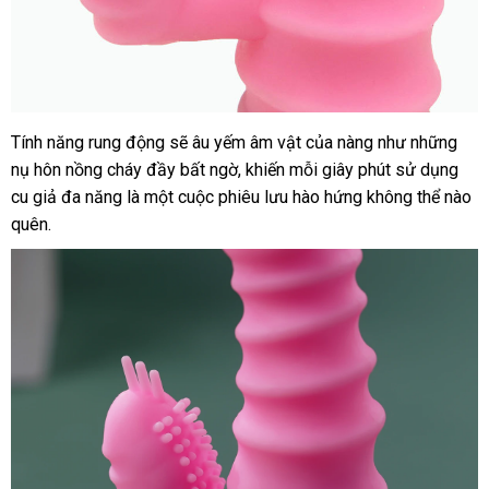
Tính năng rung động
rẻ
sẽ âu yếm âm vật
nhập
của nàng như
đã
những
Máy
nụ hôn nồng cháy đầy bất ngờ
rung
nhất
nhập
, khiến mỗi giây phút sử dụng
khẩu
qua
cho
cu giả đa năng là một cuộc phiêu lưu hào hứng không thể nào
hàng
sử
nữ
quên.
dụng
NPG
Nhật
Bản
thiết
kế
gân
nổi
massage
âm
đạo