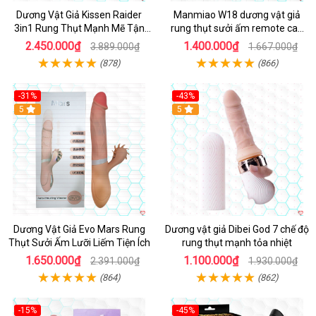
Dương Vật Giả Kissen Raider
Manmiao W18 dương vật giả
3in1 Rung Thụt Mạnh Mẽ Tận
rung thụt sưởi ấm remote cao
Hưởng
cấp
2.450.000₫
1.400.000₫
3.889.000₫
1.667.000₫
(878)
(866)
-31%
-43%
5
Hot
5
Dương Vật Giả Evo Mars Rung
Dương vật giả Dibei God 7 chế độ
Thụt Sưởi Ấm Lưỡi Liếm Tiện Ích
rung thụt mạnh tỏa nhiệt
1.650.000₫
1.100.000₫
2.391.000₫
1.930.000₫
(864)
(862)
-15%
-45%