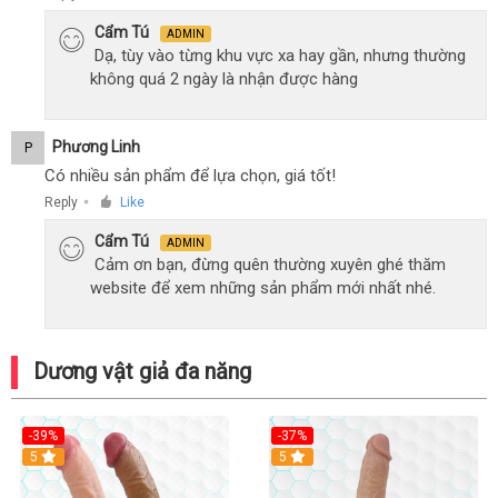
Cẩm Tú
ADMIN
Dạ, tùy vào từng khu vực xa hay gần, nhưng thường
không quá 2 ngày là nhận được hàng
Phương Linh
P
Có nhiều sản phẩm để lựa chọn, giá tốt!
Reply
Like
●
Cẩm Tú
ADMIN
Cảm ơn bạn, đừng quên thường xuyên ghé thăm
website để xem những sản phẩm mới nhất nhé.
Dương vật giả đa năng
-39%
-37%
Hot
5
5