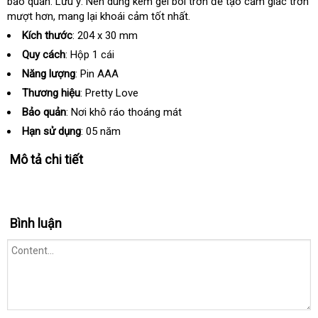
bảo quản
tại
. Lưu ý: Nên dùng kèm gel bôi trơn
hành
bảng
để tạo cảm giác trơn
mượt hơn
nhà
nhập
, mang lại khoái cảm tốt nhất.
giá
hàng
Kích thước
: 204 x 30 mm
Quy cách
: Hộp 1 cái
Năng lượng
: Pin AAA
Thương hiệu
: Pretty Love
Bảo quản
: Nơi khô ráo thoáng mát
Hạn sử dụng
: 05 năm
Mô tả chi tiết
Bình luận