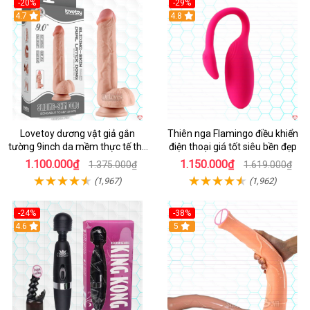
-20%
-29%
Hot
4.7
Hot
4.8
Lovetoy dương vật giả gắn
Thiên nga Flamingo điều khiển
tường 9inch da mềm thực tế thú
điện thoại giá tốt siêu bền đẹp
vị
1.100.000₫
1.150.000₫
1.375.000₫
1.619.000₫
(1,967)
(1,962)
-24%
-38%
4.6
Hot
5