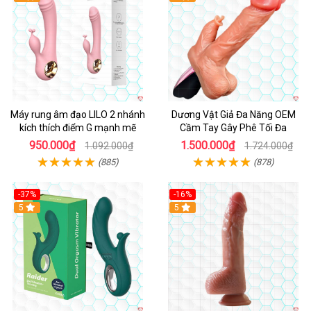
Máy rung âm đạo LILO 2 nhánh
Dương Vật Giả Đa Năng OEM
kích thích điểm G mạnh mẽ
Cầm Tay Gây Phê Tối Đa
950.000₫
1.500.000₫
1.092.000₫
1.724.000₫
(885)
(878)
-37%
-16%
Hot
5
Hot
5