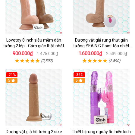
Lovetoy 8 inch siêu mềm dán
Dương vật giả rung thụt gắn
tường 2 lớp - Cảm giác thật nhất
tường YEAIN G Point tỏa nhiệt
điều khiển từ xa
900.000₫
1.600.000₫
1.475.000₫
2.539.000₫
(2,592)
(2,590)
-21%
-36%
Hot
5
Hot
5
Dương vật giả hít tường 2 size
Thiết bị rung ngoáy ẩn hiện kích