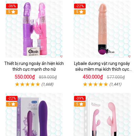
-36%
-22%
Hot
5
Hot
5
Thiết bị rung ngoáy ẩn hiện kích
Lybaile dương vật rung ngoáy
thích cực mạnh cho nữ
siêu mềm mại kích thích cực
mạnh
550.000₫
450.000₫
859.000₫
577.000₫
(1,668)
(1,441)
-22%
-39%
Hot
5
Hot
5