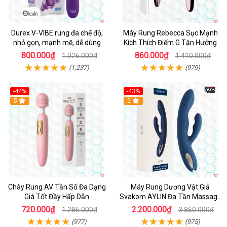
Durex V-VIBE rung đa chế độ,
Máy Rung Rebecca Sục Mạnh
nhỏ gọn, mạnh mẽ, dễ dùng
Kích Thích Điểm G Tận Hưởng
800.000₫
860.000₫
1.026.000₫
1.410.000₫
(1,237)
(979)
-44%
-43%
Hot
5
Hot
5
Chày Rung AV Tần Số Đa Dạng
Máy Rung Dương Vật Giả
Giá Tốt Đầy Hấp Dẫn
Svakom AYLIN Đa Tần Massage
Sướng
720.000₫
2.200.000₫
1.286.000₫
3.860.000₫
(977)
(975)