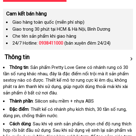
Cam kết bán hàng
Giao hàng toàn quốc (miễn phí ship)
Giao trong 30 phút tại HCM & Hà Nội, Bình Dương
Che tên sản phẩm khi giao hàng
24/7 Hotline:
0938411000
(bán xuyên đêm 24/24)
Thông tin
Thông tin
: Sản phẩm Pretty Love Gene có nhánh rung có 30
tần số rung khác nhau
link
, đây là đặc điểm nổi trội mà ít sản phẩm
sextoy nào có
nhập
được
Úc
. Thiết kế mô tơ rung cực kì êm dịu
web
khách
, không
phát ra âm thanh khi sử dụng
hàng
Úc
, giúp người dùng thoải mái khi xài
hàng
sản phẩm ở
vận
bất cứ nơi đâu.
chuyển
Thành phần
: Silicon siêu mềm + nhựa ABS
Đặc điểm
: Thiết kế có nhánh phụ kích thích
khuyến
, 30 tần số rung
cung
,
dùng pin
kiểm
, chống thấm nước.
mãi
cấp
tra
Cách dùng
: Sau khi vệ sinh sản phẩm
giá
, chọn chế độ rung thích
hợp rồi bắt đầu sử dụng
bảo
. Sau khi sử dụng vệ sinh lại sản phẩm và
sỉ