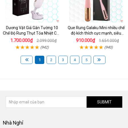
Dương Vật Giả Gắn Tường 10
Que Rung Galaku Mini nhiều chế
Chế Độ Rung Thụt Tỏa Nhiệt Cao
độ kích thích cực mạnh, siêu
Cấp
sướng
1.700.000₫
910.000₫
2.099.000₫
1.654.000₫
(942)
(940)
1
2
3
4
5
SUBMIT
Nhà Nghỉ