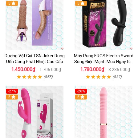
5
5
Dương Vật Giả TSN Joker Rung
Máy Rung EROS Electro Sword
Uốn Cong Phát Nhiệt Cao Cấp
Sóng Điện Mạnh Mua Ngay Giá
Tốt
1.450.000₫
1.780.000₫
1.706.000₫
3.236.000₫
(855)
(837)
-27%
-26%
Hot
5
Hot
5