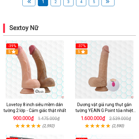
1
2
3
4
5
Sextoy Nữ
-39%
-37%
Hot
5
5
Lovetoy 8 inch siêu mềm dán
Dương vật giả rung thụt gắn
tường 2 lớp - Cảm giác thật nhất
tường YEAIN G Point tỏa nhiệt
điều khiển từ xa
900.000₫
1.600.000₫
1.475.000₫
2.539.000₫
(2,592)
(2,590)