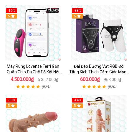
-16%
-38%
Hot
5
Hot
5
Máy Rung Lovense Ferri Gắn
Đai Đeo Dương Vật RGB Đôi
Quần Chip Đa Chế Độ Kết Nối
Tăng Kích Thích Cảm Giác Mạnh
App
Mẽ
4.500.000₫
600.000₫
5.357.000₫
968.000₫
(974)
(970)
-38%
-14%
5
5