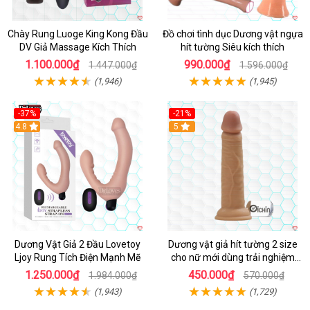
Chày Rung Luoge King Kong Đầu
Đồ chơi tình dục Dương vật ngựa
DV Giả Massage Kích Thích
hít tường Siêu kích thích
1.100.000₫
990.000₫
1.447.000₫
1.596.000₫
(1,946)
(1,945)
-37%
-21%
Hot
4.8
Hot
5
Dương Vật Giả 2 Đầu Lovetoy
Dương vật giả hít tường 2 size
Ljoy Rung Tích Điện Mạnh Mẽ
cho nữ mới dùng trải nghiệm
thật
1.250.000₫
450.000₫
1.984.000₫
570.000₫
(1,943)
(1,729)