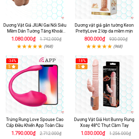
Dương Vật Giả JIUAI Gai Nổi Siêu
Dương vật giả gắn tường Keon
Mềm Dán Tường Tăng Khoái
PrettyLove 2 lớp da mềm mịn
Cảm
1.080.000₫
800.000₫
1.742.000₫
930.000₫
(968)
(968)
-34%
-18%
5
Hot
5
Trứng Rung Love Spouse Cao
Dương Vật Giả Hot Bunny Rung
Cấp Điều Khiển App Toàn Cầu
Xoay 48°C Thụt Cầm Tay
1.790.000₫
1.030.000₫
2.712.000₫
1.256.000₫