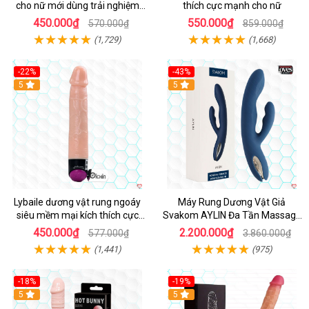
cho nữ mới dùng trải nghiệm
thích cực mạnh cho nữ
thật
450.000₫
550.000₫
570.000₫
859.000₫
(1,729)
(1,668)
-22%
-43%
Hot
5
Hot
5
Lybaile dương vật rung ngoáy
Máy Rung Dương Vật Giả
siêu mềm mại kích thích cực
Svakom AYLIN Đa Tần Massage
mạnh
Sướng
450.000₫
2.200.000₫
577.000₫
3.860.000₫
(1,441)
(975)
-18%
-19%
Hot
5
Hot
5