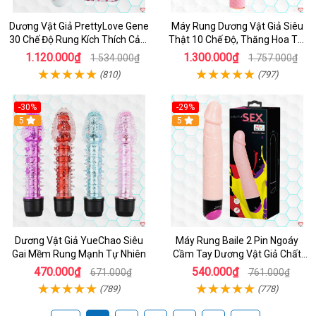
Dương Vật Giả PrettyLove Gene
Máy Rung Dương Vật Giả Siêu
30 Chế Độ Rung Kích Thích Cảm
Thật 10 Chế Độ, Thăng Hoa Tối
Biến Âm Thanh
Ưu
1.120.000₫
1.300.000₫
1.534.000₫
1.757.000₫
(810)
(797)
-30%
-29%
Hot
5
Hot
5
Dương Vật Giả YueChao Siêu
Máy Rung Baile 2 Pin Ngoáy
Gai Mềm Rung Mạnh Tự Nhiên
Cầm Tay Dương Vật Giả Chất
Lượng
470.000₫
540.000₫
671.000₫
761.000₫
(789)
(778)