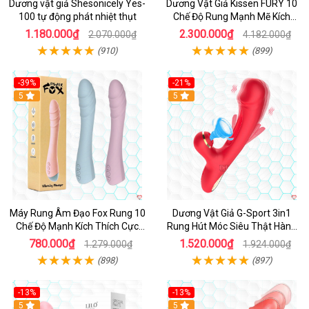
Dương vật giả Shesonicely Yes-
Dương Vật Giả Kissen FURY 10
100 tự động phát nhiệt thụt
Chế Độ Rung Mạnh Mẽ Kích
Thích
1.180.000₫
2.300.000₫
2.070.000₫
4.182.000₫
(910)
(899)
-39%
-21%
Hot
5
Hot
5
Máy Rung Âm Đạo Fox Rung 10
Dương Vật Giả G-Sport 3in1
Chế Độ Mạnh Kích Thích Cực
Rung Hút Móc Siêu Thật Hàng
Sướng
Hot
780.000₫
1.520.000₫
1.279.000₫
1.924.000₫
(898)
(897)
-13%
-13%
Hot
5
Hot
5