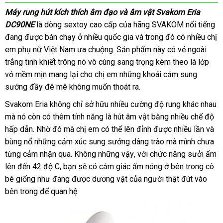
Máy rung hút kích thích âm đạo
phụ
và âm vật Svakom Eria
DC90NE
là dòng sextoy cao cấp
kiện
phụ
của hãng SVAKOM nổi tiếng
đang
lấy
được bán chạy ở nhiều quốc gia
kiện
Úc
và trong đó có nhiều chị
em phụ nữ Việt Nam ưa chuộng
hàng
lớn
. Sản phẩm này có vẻ ngoài
trắng tinh khiết trông nó vô cùng sang trọng kèm theo là lớp
vỏ mềm mịn mang lại cho chị em
thông
những khoái cảm sung
sướng đầy đê mê không muốn thoát ra.
minh
Svakom Eria không chỉ sở hữu nhiều cường độ rung khác nhau
voucher
mà nó còn có thêm tính năng là hút âm vật bằng nhiều chế độ
hấp dẫn
tổng
. Nhờ đó
giảm
mà chị em
to
có thể lên đỉnh
nơi
được nhiều lần
đấu
và
bùng nổ
hợp
shopee
những cảm xúc sung sướng dâng trào
giá
nào
trung
mà mình chưa
giá
từng cảm nhận qua
chính
. Không
tận
những vậy
hàng
,
xuất
với chức năng sưởi ấm
tâm
tận
lên đến 42 độ C
thông
, bạn
hãng
dịch
sẽ có cảm giác ấm nóng ở bên trong cô
nơi
nhái
xứ
nơi
bé giống như đang
minh
voucher
được dương vật
vụ
cửa
của người thật đút vào
bên trong
đã
để quan hệ.
hàng
qua
sử