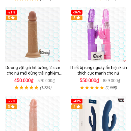
-21%
-36%
Hot
5
Hot
5
Dương vật giả hít tường 2 size
Thiết bị rung ngoáy ẩn hiện kích
cho nữ mới dùng trải nghiệm
thích cực mạnh cho nữ
thật
450.000₫
550.000₫
570.000₫
859.000₫
(1,729)
(1,668)
-22%
-43%
Hot
5
Hot
5