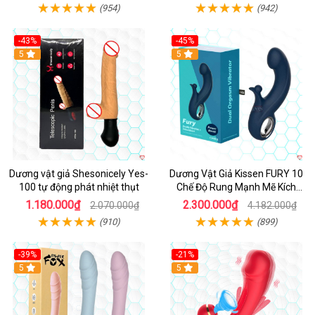
(954)
(942)
-43%
-45%
5
Hot
5
Dương vật giả Shesonicely Yes-
Dương Vật Giả Kissen FURY 10
100 tự động phát nhiệt thụt
Chế Độ Rung Mạnh Mẽ Kích
Thích
1.180.000₫
2.300.000₫
2.070.000₫
4.182.000₫
(910)
(899)
-39%
-21%
Hot
5
Hot
5