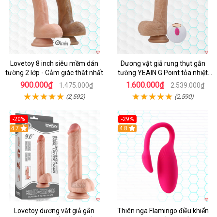
Lovetoy 8 inch siêu mềm dán
Dương vật giả rung thụt gắn
tường 2 lớp - Cảm giác thật nhất
tường YEAIN G Point tỏa nhiệt
điều khiển từ xa
900.000₫
1.600.000₫
1.475.000₫
2.539.000₫
(2,592)
(2,590)
-20%
-29%
Hot
4.7
Hot
4.8
Lovetoy dương vật giả gắn
Thiên nga Flamingo điều khiển