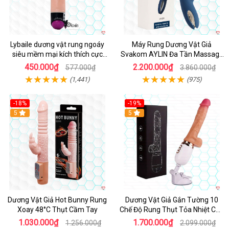
Lybaile dương vật rung ngoáy
Máy Rung Dương Vật Giả
siêu mềm mại kích thích cực
Svakom AYLIN Đa Tần Massage
mạnh
Sướng
450.000₫
2.200.000₫
577.000₫
3.860.000₫
(1,441)
(975)
-18%
-19%
Hot
5
Hot
5
Dương Vật Giả Hot Bunny Rung
Dương Vật Giả Gắn Tường 10
Xoay 48°C Thụt Cầm Tay
Chế Độ Rung Thụt Tỏa Nhiệt Cao
Cấp
1.030.000₫
1.700.000₫
1.256.000₫
2.099.000₫