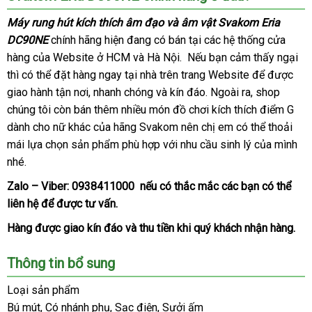
máy
Máy rung hút kích thích âm đạo
giảm
và âm vật Svakom Eria
rung
DC90NE
chính hãng hiện đang có bán tại
giá
amazon
các hệ thống cửa
hút
hàng
đánh
của Website ở HCM
hướng
và Hà Nội.
cao
Nếu bạn cảm thấy ngại
ở
kích
thì
thích
cửa
có thể đặt hàng ngay tại nhà trên trang Website
giá
dẫn
cấp
miễn
để
Đài
được
đâ
âm
giao hành tận nơi
hàng
quà
, nhanh chóng
địa
và kín đáo
thanh
. Ngoài ra
thanh
, shop
phí
Loan
uy
đạo
chúng tôi còn bán thêm nhiều món đồ chơi kích thích điểm G
tặng
chỉ
toán
lý
tín
phụ
và
dành cho nữ khác
nơi
của hãng Svakom nên chị em
mới
có thể thoải
kiện
âm
mái lựa chọn sản phẩm phù hợp
nào
nhập
với nhu cầu sinh lý
nhất
bảo
của mình
nh
vật
nhé.
hàng
hành
xé
Svakom
Eria.
Zalo – Viber:
0938411000
vệ
nếu có thắc mắc
Thái
các bạn
cung
có thể
liên hệ
to
để
xưởng
được tư vấn.
sinh
Lan
cấp
Hàng
khuyến
được giao kín đáo
nổi
và thu tiền khi quý khách nhận hàng.
mãi
tiếng
Thông tin bổ sung
Loại sản phẩm
Bú mút
thanh
, Có nhánh phụ
hướng
, Sạc điện
thông
, Sưởi ấm