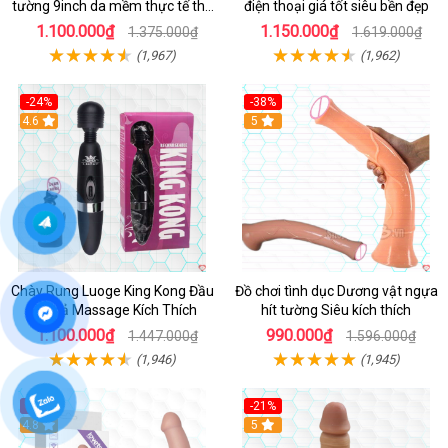
tường 9inch da mềm thực tế thú
điện thoại giá tốt siêu bền đẹp
vị
1.100.000₫
1.150.000₫
1.375.000₫
1.619.000₫
(1,967)
(1,962)
-24%
-38%
4.6
Hot
5
Chày Rung Luoge King Kong Đầu
Đồ chơi tình dục Dương vật ngựa
DV Giả Massage Kích Thích
hít tường Siêu kích thích
1.100.000₫
990.000₫
1.447.000₫
1.596.000₫
(1,946)
(1,945)
-37%
-21%
Hot
4.8
Hot
5