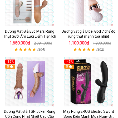
Dương Vật Giả Evo Mars Rung
Dương vật giả Dibei God 7 chế độ
Thụt Sưởi Ấm Lưỡi Liếm Tiện Ích
rung thụt mạnh tỏa nhiệt
1.650.000₫
1.100.000₫
2.391.000₫
1.930.000₫
(864)
(862)
-15%
-45%
5
5
Dương Vật Giả TSN Joker Rung
Máy Rung EROS Electro Sword
Uốn Cong Phát Nhiệt Cao Cấp
Sóng Điện Mạnh Mua Ngay Giá