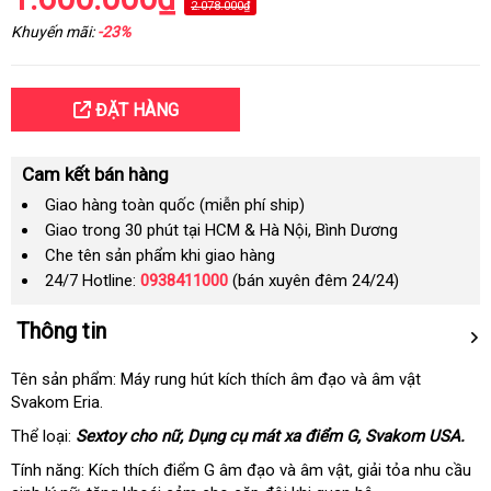
2.078.000₫
Khuyến mãi:
-23%
ĐẶT HÀNG
Cam kết bán hàng
Giao hàng toàn quốc (miễn phí ship)
Giao trong 30 phút tại HCM & Hà Nội, Bình Dương
Che tên sản phẩm khi giao hàng
24/7 Hotline:
0938411000
(bán xuyên đêm 24/24)
Thông tin
Tên sản phẩm: Máy rung hút kích thích âm đạo
tham
và âm vật
Svakom Eria.
khảo
Thể loại:
Sextoy cho nữ
dịch
, Dụng cụ mát xa điểm G
Đức
, Svakom USA.
vụ
Tính năng: Kích thích điểm G âm đạo
tư
và âm vật
giao
, giải tỏa nhu cầu