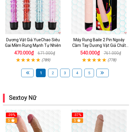
Dương Vật Giả YueChao Siêu
Máy Rung Baile 2 Pin Ngoáy
Gai Mềm Rung Mạnh Tự Nhiên
Cầm Tay Dương Vật Giả Chất
Lượng
470.000₫
540.000₫
671.000₫
761.000₫
(789)
(778)
1
2
3
4
5
Sextoy Nữ
-39%
-37%
Hot
5
5