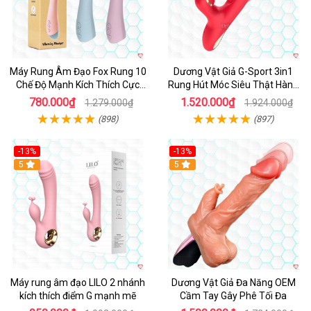
Máy Rung Âm Đạo Fox Rung 10
Dương Vật Giả G-Sport 3in1
Chế Độ Mạnh Kích Thích Cực
Rung Hút Móc Siêu Thật Hàng
Sướng
Hot
780.000₫
1.520.000₫
1.279.000₫
1.924.000₫
(898)
(897)
-13%
-13%
Hot
5
Hot
5
Máy rung âm đạo LILO 2 nhánh
Dương Vật Giả Đa Năng OEM
kích thích điểm G mạnh mẽ
Cầm Tay Gây Phê Tối Đa