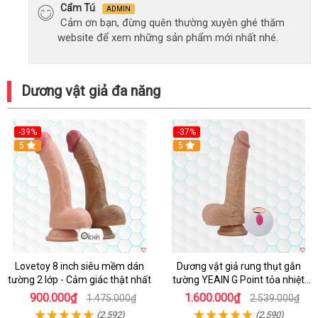
Cẩm Tú
ADMIN
Cảm ơn bạn, đừng quên thường xuyên ghé thăm
website để xem những sản phẩm mới nhất nhé.
Dương vật giả đa năng
-39%
-37%
Hot
5
5
Lovetoy 8 inch siêu mềm dán
Dương vật giả rung thụt gắn
tường 2 lớp - Cảm giác thật nhất
tường YEAIN G Point tỏa nhiệt
điều khiển từ xa
900.000₫
1.600.000₫
1.475.000₫
2.539.000₫
(2,592)
(2,590)