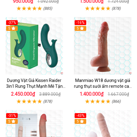
950.000₫
1.500.000₫
1.092.000₫
1.724.000₫
(885)
(878)
-37%
-16%
Hot
5
Hot
5
Dương Vật Giả Kissen Raider
Manmiao W18 dương vật giả
3in1 Rung Thụt Mạnh Mẽ Tận
rung thụt sưởi ấm remote cao
Hưởng
cấp
2.450.000₫
1.400.000₫
3.889.000₫
1.667.000₫
(878)
(866)
-31%
-43%
5
Hot
5