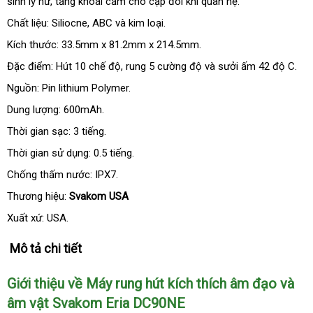
sinh lý nữ
quà
, tăng khoái cảm cho cặp đôi khi quan hệ.
vấn
hàng
tặng
Chất liệu: Siliocne
showroom
, ABC
nhập
và kim loại.
hàng
Kích thước: 33.5mm x 81.2mm x 214.5mm.
Đặc điểm: Hút 10 chế độ
xưởng
, rung 5 cường độ
online
và sưởi ấm 42 độ C.
Nguồn: Pin lithium Polymer.
Dung lượng: 600mAh.
Thời gian sạc: 3 tiếng.
Thời gian sử dụng: 0.5 tiếng.
Chống thấm nước: IPX7.
Thương hiệu:
Svakom USA
Xuất xứ: USA.
Mô tả chi tiết
Giới thiệu về Máy rung hút kích thích âm đạo
phản
và
âm vật Svakom Eria DC90NE
hồi