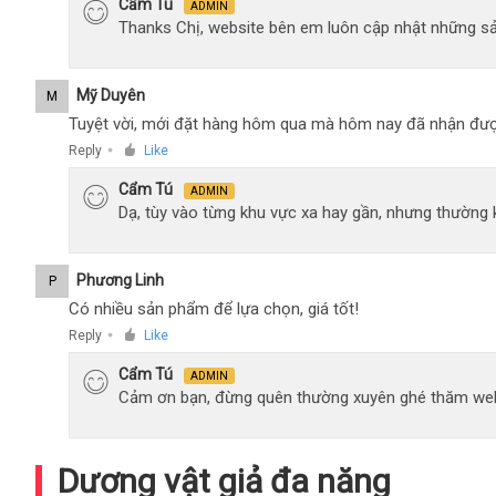
Cẩm Tú
ADMIN
Thanks Chị, website bên em luôn cập nhật những sả
Mỹ Duyên
M
Tuyệt vời, mới đặt hàng hôm qua mà hôm nay đã nhận đượ
Reply
Like
●
Cẩm Tú
ADMIN
Dạ, tùy vào từng khu vực xa hay gần, nhưng thường
Phương Linh
P
Có nhiều sản phẩm để lựa chọn, giá tốt!
Reply
Like
●
Cẩm Tú
ADMIN
Cảm ơn bạn, đừng quên thường xuyên ghé thăm web
Dương vật giả đa năng