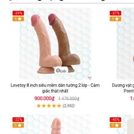
-39%
-37%
Hot
5
5
Lovetoy 8 inch siêu mềm dán tường 2 lớp - Cảm
Dương vật g
giác thật nhất
Point
900.000₫
1
1.475.000₫
(2,592)
-22%
-43%
Hot
5
Hot
5