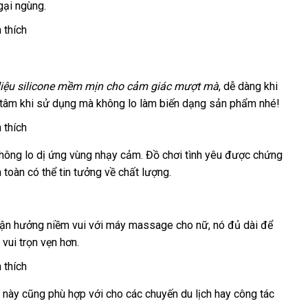
gại ngùng.
rợ
yêu
cầu
liệu silicone mềm mịn cho cảm giác mượt mà
giao
, dễ dàng khi
 tâm khi sử dụng
Pháp
mà không lo làm biến dạng sản phẩm
hàng
đẹp
nhé!
không lo dị ứng vùng nhạy cảm
sửa
. Đồ chơi tình yêu
nhập
được chứng
n toàn
xuất
có thể tin tưởng về chất lượng.
chữa
khẩu
xứ
tận hưởng niềm vui
hướng
với máy massage cho nữ
link
, nó đủ dài
thảo
để
 vui trọn vẹn hơn.
dẫn
web
luận
u này
miễn
cũng phù hợp
sản
với cho
chiết
các chuyến du lịch hay công tác
vận