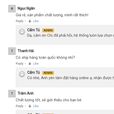
cực
Ngọc Ngân
N
kỳ
Giá rẻ, sản phẩm chất lượng, mình rất thích!
tốt
Reply
Like
●
Cẩm Tú
ADMIN
Dạ, cảm ơn Chị đã phải hồi, hệ thống luôn lựa chọ
Thanh Hải
T
Có ship hàng toàn quốc không nhỉ?
Reply
Like
●
Cẩm Tú
ADMIN
Có nhé, Anh yên tâm đặt hàng online ạ, nhận được h
Trâm Anh
T
Chất lượng tốt, sẽ giới thiệu cho bạn bè.
Reply
Like
●