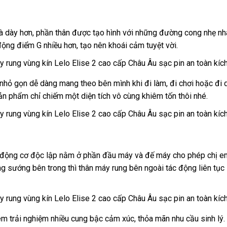
hách
à dày hơn
khuyến
, phần thân
tiki
được tạo hình
cửa
với
Đài
những đường cong nhẹ nh
 động điểm G nhiều hơn
àng
mãi
vệ
, tạo nên khoái cảm tuyệt vời.
hàng
Loan
sinh
c nhỏ gọn dễ dàng mang theo bên mình khi đi làm
hàng
, đi chơi
có
hoặc đi 
ng
sản phẩm chỉ chiếm một diện tích vô cùng khiêm tốn thôi
nhái
địa
nhé.
nên
p
chỉ
mua
ai động cơ độc lập nằm ở phần đầu máy
đặt
và đế máy cho phép chị 
ng sướng bên trong
Mỹ
thì thân máy rung bên ngoài tác động liên tục 
hàng
em trải nghiệm nhiều cung bậc cảm xúc
chiết
, thỏa mãn nhu cầu sinh lý