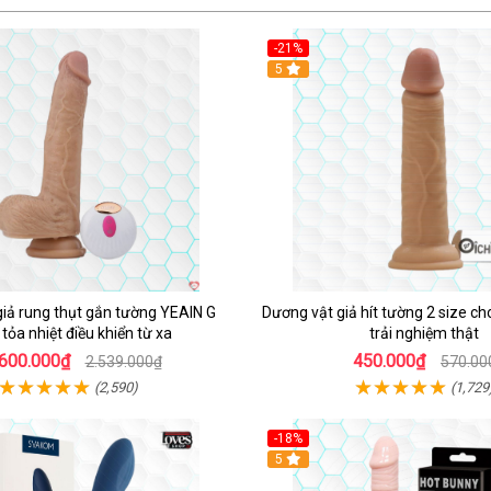
-21%
Hot
5
iả rung thụt gắn tường YEAIN G
Dương vật giả hít tường 2 size c
 tỏa nhiệt điều khiển từ xa
trải nghiệm thật
.600.000₫
450.000₫
2.539.000₫
570.00
(2,590)
(1,729
-18%
Hot
5