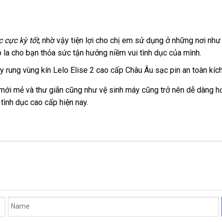
mãi
hàng
 cực kỳ tốt
ăn
, nhờ vậy tiện lợi cho chị em sử dụng ở
phụ
những nơi như
ao la cho bạn thỏa sức tận hưởng niềm vui tình dục
trộm
danh
của mình.
kiện
sách
 mới mẻ
Lazada
và thư giãn
an
cũng như vệ sinh máy
mua
cũng trở nên dễ dàng h
 tình dục cao cấp
shop
hiện nay.
toàn
sắm