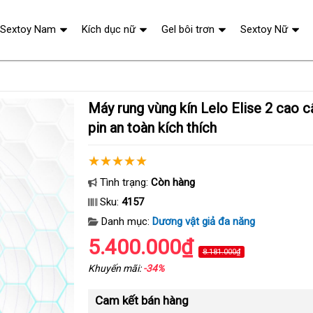
Sextoy Nam
Kích dục nữ
Gel bôi trơn
Sextoy Nữ
Máy rung vùng kín Lelo Elise 2 cao cấp Châu Âu sạc
pin an toàn kích thích
Tình trạng:
Còn hàng
Sku:
4157
Danh mục:
Dương vật giả đa năng
5.400.000₫
8.181.000₫
Khuyến mãi:
-34%
Cam kết bán hàng