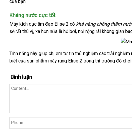
của bạn.
rung
Hiệu
khẩu
từ
Lelo
chất
Elise
Kháng nước cực tốt
liệu
2
Máy kích dục âm đạo Elise 2
có
khả năng chống thấm nước
silicone
là
sẽ
Nhật
rất thú vị
giảm
, xa
xách
hơn nữa là hồ bơi
có
, nơi rộng rãi không gian b
mềm
chỉ
Bản
giá
tay
nên
mịn
một
chọn
lần
sạc
Tính năng này giúp chị em tự tin thử nghiệm
hàng
các trải nghiệm
Máy
2
biệt
kích
cửa
của sản phẩm máy rung Elise 2 trong thị trường đồ chơi
nhái
giờ
dục
hàng
đồng
âm
Bình luận
hồ
đạo
Elise
2
có
khả
năng
chống
thấm
nước