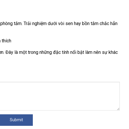
phí
xuất
khấu
chuyển
 phòng tắm
tiết
. Trải nghiệm dưới vòi sen hay bồn tắm chắc hẳn
mua
kiệm
sắm
ơn
an
. Đây là một trong
tự
những đặc tính nổi bật làm nên sự khác
toàn
động