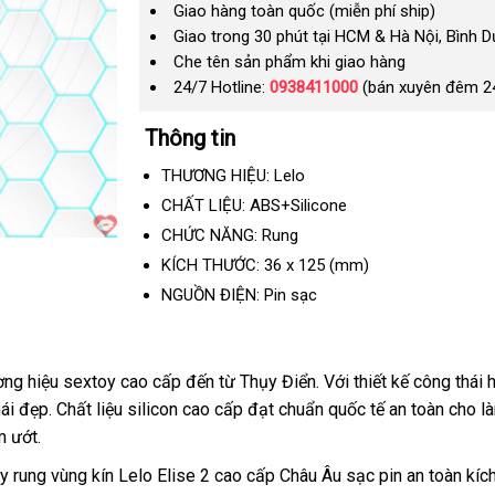
Giao hàng toàn quốc (miễn phí ship)
Giao trong 30 phút tại HCM & Hà Nội, Bình 
Che tên sản phẩm khi giao hàng
24/7 Hotline:
0938411000
(bán xuyên đêm 2
Thông tin
THƯƠNG HIỆU: Lelo
CHẤT LIỆU: ABS+Silicone
CHỨC NĂNG: Rung
KÍCH THƯỚC:
36
x
125
(mm)
NGUỒN ĐIỆN: Pin sạc
ơng hiệu sextoy cao cấp đến từ Thụy Điển
dễ
. Với thiết kế công thá
ái đẹp
an
. Chất liệu silicon cao cấp đạt chuẩn quốc tế an toàn cho l
dàng
m ướt.
toàn