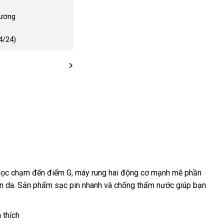
Dương
4/24)
i học chạm đến điểm G
phản
, máy rung hai động cơ mạnh mẽ phần
àn da
tận
. Sản phẩm sạc pin nhanh
hồi
thông
và chống thấm nước giúp bạn
nơi
minh