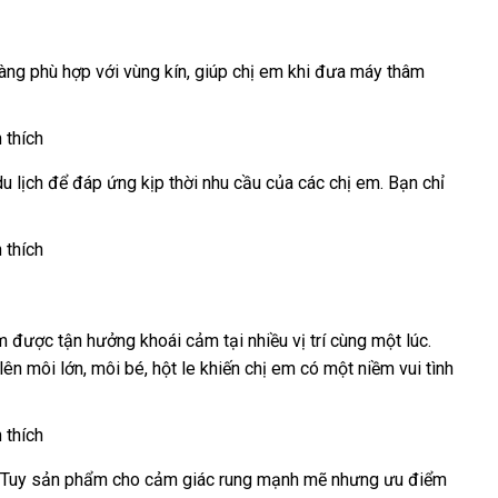
àng phù hợp
phản
với vùng kín
dễ
, giúp chị em khi đưa máy thâm
hồi
dàng
du lịch
thông
để đáp ứng kịp thời nhu cầu
Pháp
của
tiki
các chị em
chợ
. Bạn chỉ
minh
em
siêu
được tận hưởng khoái cảm tại nhiều vị trí cùng một lúc
nhập
.
lên môi lớn
thị
nhập
, môi bé
thống
, hột le khiến chị em có một niềm vui tình
khẩu
hàng
kê
hỗ
. Tuy sản phẩm cho cảm giác rung mạnh mẽ
theo
nhưng ưu điểm