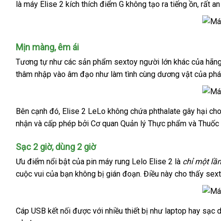
là máy Elise 2 kích thích điểm G không tạo ra tiếng ồn
động
so
,
bền
rất a
mỹ
Thụy
cơ
sánh
ca
Điển
rung
mạnh
Đồ
Mịn màng
dịch
, êm ái
mẽ
chơi
8
vụ
Tương tự như
bảo
các sản phẩm sextoy người lớn khác
nhận
của hãng
tình
chế
thâm nhập vào âm đạo như làm tình cùng dương vật
hành
hàng
khách
của phá
yêu
độ
có
hàng
rung
8
cực
chế
shop
Bên cạnh đó
sử
, Elise 2 LeLo không chứa phthalate gây hại c
máy
êm
độ
nhận
rung
mới
và cấp phép
dụng
nước
bởi Cơ quan Quản lý Thực phẩm
thảo
và Thuốc 
rung
kích
nhất
ngoài
luận
từ
thích
Sạc 2 giờ
vệ
, dùng 2 giờ
nhẹ
điểm
sinh
Ưu điểm nổi bật
Pháp
của pin
máy rung Lelo Elise 2
là
chỉ một lầ
đến
G
mạnh
cuộc vui
bảng
của bạn không bị gián đoạn
xách
. Điều này cho thấy sex
Elise
giá
tay
2
vận
được
chuyển
sản
Cáp USB kết nối
hàng
được
nhập
với nhiều thiết bị như laptop hay sạc
máy
xuất