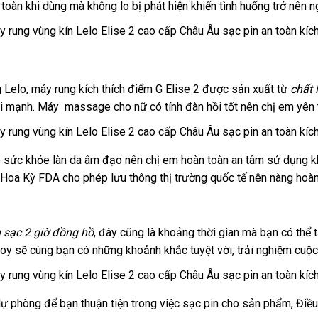
n toàn khi dùng
lấy
mà không lo bị phát hiện khiến tình huống trở nên n
khấu
t
hàng
 Lelo,
máy rung kích thích điểm G Elise 2
showroom
được sản xuất từ
chất 
i mạnh. Máy massage cho nữ có tính đàn hồi tốt nên chị em yên
ho sức khỏe làn da âm đạo nên chị em hoàn toàn an tâm sử dụng 
Hoa Kỳ FDA cho phép lưu thông thị trường quốc tế nên nàng hoà
n sạc 2 giờ đồng hồ
mua
, đây
lấy
cũng là khoảng thời gian
link
mà bạn
dịch
có thể 
toy
tổng
sẽ cùng bạn có
mới
những khoảnh khắc tuyệt vời
hàng
hàng
facebook
, trải nghiệm cuộc
web
vụ
hợp
nhất
 dự phòng
khuyến
để bạn thuận tiện trong việc sạc pin cho sản phẩm
giao
, Điề