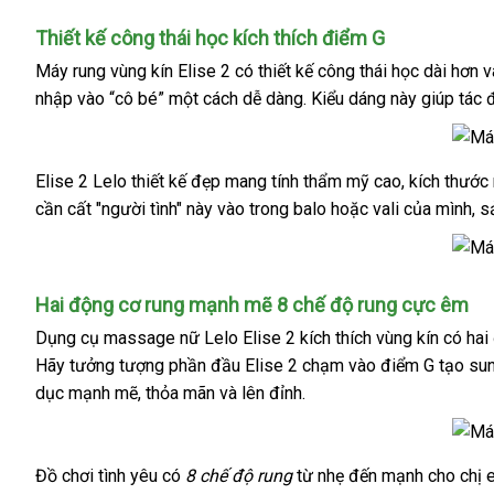
Máy
Thiết kế công thái học kích thích điểm G
rung
Máy rung vùng kín Elise 2
có thiết kế công thái học dài hơn
k
v
âm
nhập vào “cô bé” một cách dễ dàng
địa
. Kiểu dáng này giúp tác
h
đạo
Lelo
chỉ
Elise
2
Elise 2 Lelo thiết kế đẹp mang tính thẩm mỹ cao
phản
, kích thướ
Máy
là
cần cất "người tình" này vào trong balo
rung
voucher
hoặc vali
hồi
lấy
của mình
cu
, 
dụng
vùng
hàng
cấ
cụ
kín
tình
Elise
Elise
yêu
Hai động cơ rung mạnh mẽ 8 chế độ rung cực êm
2
2
thuộc
có
Dụng cụ massage nữ
Lelo Elise 2
kích thích vùng kín có h
Lelo
thương
thiết
Hãy tưởng tượng phần đầu Elise 2 chạm vào điểm G tạo su
thiết
hiệu
kế
kế
sextoy
dục mạnh mẽ
hàng
, thỏa mãn
kho
và lên đỉnh.
công
đẹp
cao
nhái
hàng
thái
mang
cấp
học
tính
đến
Đồ chơi tình yêu có
8 chế độ rung
từ nhẹ đến mạnh cho chị 
Hai
thẩm
từ