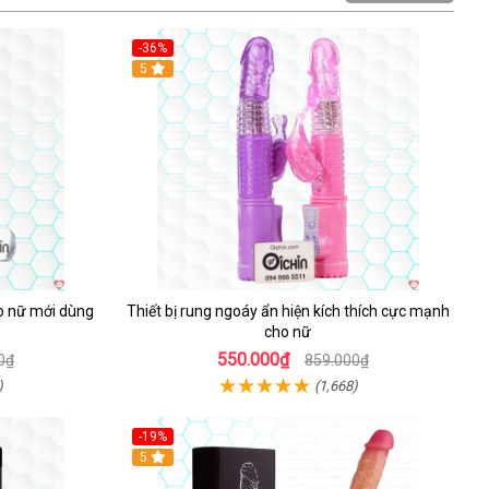
-36%
Hot
5
ho nữ mới dùng
Thiết bị rung ngoáy ẩn hiện kích thích cực mạnh
cho nữ
550.000₫
0₫
859.000₫
)
(1,668)
-19%
Hot
5