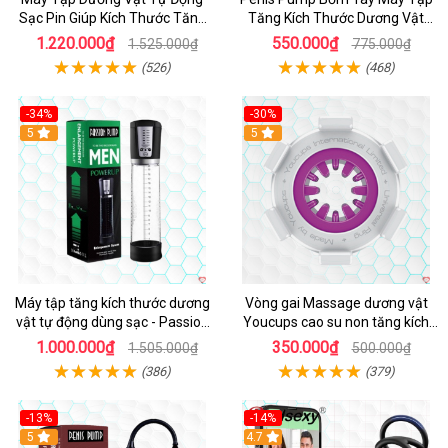
Sạc Pin Giúp Kích Thước Tăng
Tăng Kích Thước Dương Vật
Nhanh
Hiệu Quả
1.220.000₫
550.000₫
1.525.000₫
775.000₫
(526)
(468)
-34%
-30%
Hot
5
5
Máy tập tăng kích thước dương
Vòng gai Massage dương vật
vật tự động dùng sạc - Passion
Youcups cao su non tăng kích
Pump
thước
1.000.000₫
350.000₫
1.505.000₫
500.000₫
(386)
(379)
-13%
-14%
Hot
5
4.7