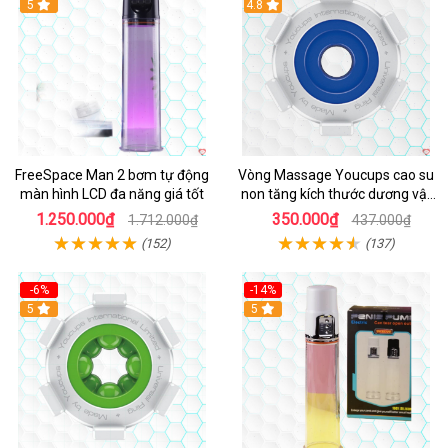
Hot
5
4.8
FreeSpace Man 2 bơm tự động
Vòng Massage Youcups cao su
màn hình LCD đa năng giá tốt
non tăng kích thước dương vật
nhanh chóng
1.250.000₫
350.000₫
1.712.000₫
437.000₫
(152)
(137)
-6%
-14%
5
Hot
5