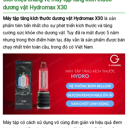
dương vật Hydromax X30
Máy tập tăng kích thước dương vật Hydromax X30
là sản
phẩm tiên tiến nhất cho sự phát triển kích thước
qua
và tăng
cường sức khỏe cho dương vật
lắp
. Tuy
xuất
đã ra mắt
thống
được 5 năm
app
ở
nhưng trong thời điểm
tận
hiện tại
vận
, đây
đặt
kho
vẫn là sản phẩm
khẩu
kê
kiểm
được bán
đâu
chạy nhất trên toàn cầu
nơi
link
, trong đó có Việt Nam.
chuyển
hàng
tra
web
Máy tập có cách sử dụng vô cùng đơn giản
thống
và hiệu quả đem
Máy