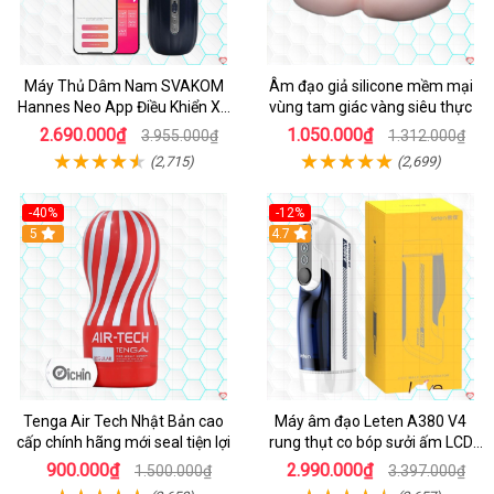
Máy Thủ Dâm Nam SVAKOM
Âm đạo giả silicone mềm mại
Hannes Neo App Điều Khiển Xa
vùng tam giác vàng siêu thực
Cao Cấp
2.690.000₫
1.050.000₫
3.955.000₫
1.312.000₫
(2,715)
(2,699)
-40%
-12%
Hot
5
Hot
4.7
Tenga Air Tech Nhật Bản cao
Máy âm đạo Leten A380 V4
cấp chính hãng mới seal tiện lợi
rung thụt co bóp sưởi ấm LCD
đẹp
900.000₫
2.990.000₫
1.500.000₫
3.397.000₫