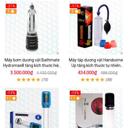
-21%
-11%
Hot
5
Hot
5
Máy bơm dương vật Bathmate
Máy tập dương vật Handsome
Hydromax8 tăng kích thước hiệu
Up tăng kích thước tự nhiên
quả
nhanh
3.500.000₫
434.000₫
4.430.000₫
488.000₫
(70)
(58)
-13%
-13%
Hot
4.5
Hot
4.9