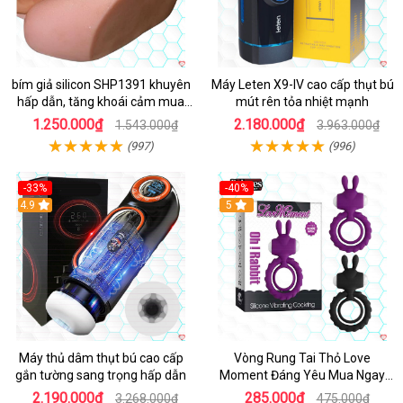
bím giả silicon SHP1391 khuyên
Máy Leten X9-IV cao cấp thụt bú
hấp dẫn, tăng khoái cảm mua
mút rên tỏa nhiệt mạnh
ngay
1.250.000₫
2.180.000₫
1.543.000₫
3.963.000₫
(997)
(996)
-33%
-40%
Hot
4.9
5
Máy thủ dâm thụt bú cao cấp
Vòng Rung Tai Thỏ Love
gắn tường sang trọng hấp dẫn
Moment Đáng Yêu Mua Ngay
Giá Tốt
2.190.000₫
285.000₫
3.268.000₫
475.000₫