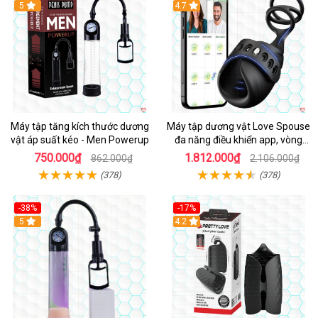
Hot
5
4.7
Máy tập tăng kích thước dương
Máy tập dương vật Love Spouse
vật áp suất kéo - Men Powerup
đa năng điều khiển app, vòng
đeo siêu tiện
750.000₫
1.812.000₫
862.000₫
2.106.000₫
(378)
(378)
-38%
-17%
Hot
5
4.2