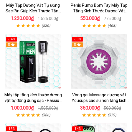
Máy Tập Dương Vật Tự Động
Penis Pump Bơm Tay Máy Tập
Sạc Pin Giúp Kích Thước Tăng
Tăng Kích Thước Dương Vật
Nhanh
Hiệu Quả
1.220.000₫
550.000₫
1.525.000₫
775.000₫
(526)
(468)
-34%
-30%
Hot
5
5
Máy tập tăng kích thước dương
Vòng gai Massage dương vật
vật tự động dùng sạc - Passion
Youcups cao su non tăng kích
Pump
thước
1.000.000₫
350.000₫
1.505.000₫
500.000₫
(386)
(379)
-13%
-14%