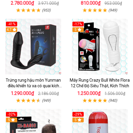
Kích Thích
2.780.000₫
810.000₫
3.971.000₫
953.000₫
(953)
(949)
-41%
-17%
Hot
4.7
5
Trứng rung hậu môn Yunman
Máy Rung Crazy Bull White Flora
điều khiển từ xa có quai kích
12 Chế Độ Siêu Thật, Kích Thích
thích
1.290.000₫
1.250.000₫
2.186.000₫
1.506.000₫
(949)
(940)
-32%
-29%
Hot
5
5