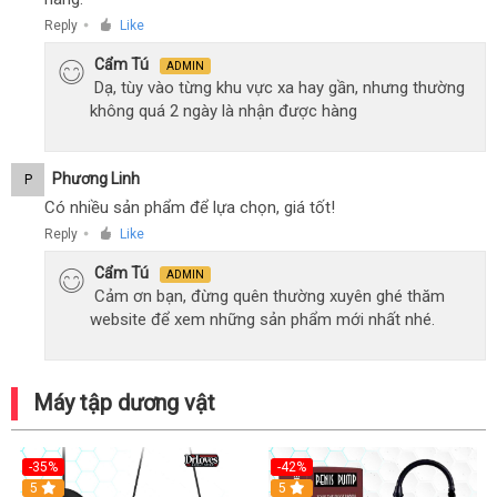
Reply
Like
●
Cẩm Tú
ADMIN
Dạ, tùy vào từng khu vực xa hay gần, nhưng thường
không quá 2 ngày là nhận được hàng
Phương Linh
P
Có nhiều sản phẩm để lựa chọn, giá tốt!
Reply
Like
●
Cẩm Tú
ADMIN
Cảm ơn bạn, đừng quên thường xuyên ghé thăm
website để xem những sản phẩm mới nhất nhé.
Máy tập dương vật
-35%
-42%
Hot
5
5