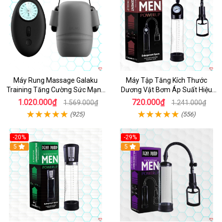
Máy Rung Massage Galaku
Máy Tập Tăng Kích Thước
Training Tăng Cường Sức Mạnh
Dương Vật Bơm Áp Suất Hiệu
Dương Vật
Quả
1.020.000₫
720.000₫
1.569.000₫
1.241.000₫
(925)
(556)
-20%
-29%
5
5