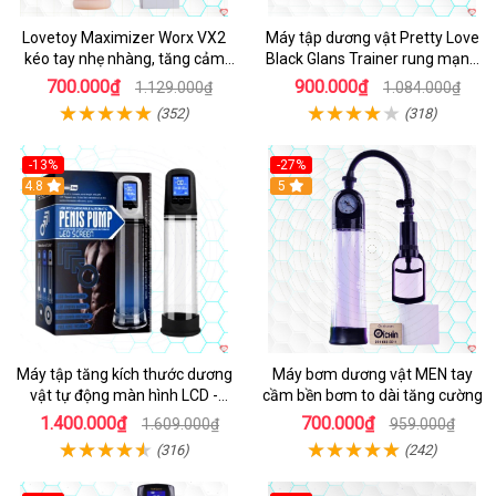
Lovetoy Maximizer Worx VX2
Máy tập dương vật Pretty Love
kéo tay nhẹ nhàng, tăng cảm
Black Glans Trainer rung mạnh
xúc
giúp kéo dài thời gian quan hệ
700.000₫
900.000₫
1.129.000₫
1.084.000₫
(352)
(318)
-13%
-27%
Hot
4.8
Hot
5
Máy tập tăng kích thước dương
Máy bơm dương vật MEN tay
vật tự động màn hình LCD -
cầm bền bơm to dài tăng cường
Penis Pump Led Screen
1.400.000₫
700.000₫
1.609.000₫
959.000₫
(316)
(242)