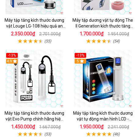
Máy tập tăng kích thước dương
Máy tập dương vật tự động The
vật Louge LG-108 hiệu quả an
II Generation kích thước tăng
toàn
nhanh tiện lợi
2.350.000₫
1.700.000₫
2.701.000₫
1.954.000₫
(55)
(54)
-13%
-13%
Hot
4.9
5
Máy tập tăng kích thước dương
Máy tập tăng kích thước dương
vật Evo Pump chính hãng hiệu
vật tự động màn hình LCD -
quả nhanh
FreeSpace
1.450.000₫
1.950.000₫
1.667.000₫
2.241.000₫
(53)
(46)