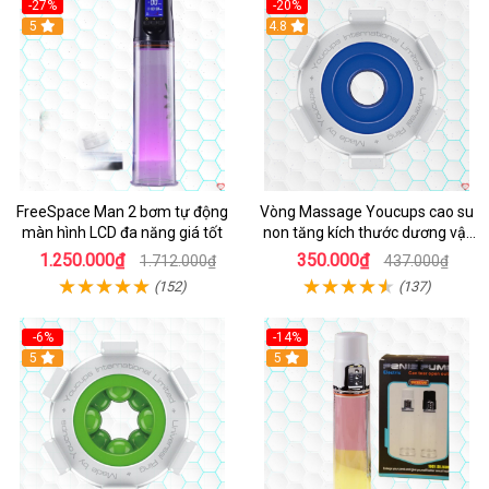
-27%
-20%
Hot
5
4.8
FreeSpace Man 2 bơm tự động
Vòng Massage Youcups cao su
màn hình LCD đa năng giá tốt
non tăng kích thước dương vật
nhanh chóng
1.250.000₫
350.000₫
1.712.000₫
437.000₫
(152)
(137)
-6%
-14%
5
Hot
5