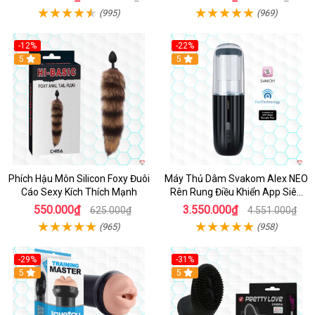
(995)
(969)
-12%
-22%
Hot
5
5
Phích Hậu Môn Silicon Foxy Đuôi
Máy Thủ Dâm Svakom Alex NEO
Cáo Sexy Kích Thích Mạnh
Rên Rung Điều Khiển App Siêu
Phê
550.000₫
3.550.000₫
625.000₫
4.551.000₫
(965)
(958)
-29%
-31%
Hot
5
5