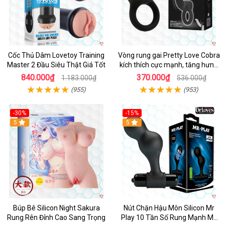
Cốc Thủ Dâm Lovetoy Training
Vòng rung gai Pretty Love Cobra
Master 2 Đầu Siêu Thật Giá Tốt
kích thích cực mạnh, tăng hưng
phấn
840.000₫
370.000₫
1.183.000₫
536.000₫
(955)
(953)
-30%
-15%
Hot
5
Hot
5
Búp Bê Silicon Night Sakura
Nút Chặn Hậu Môn Silicon Mr
Rung Rên Đỉnh Cao Sang Trọng
Play 10 Tần Số Rung Mạnh Mẽ