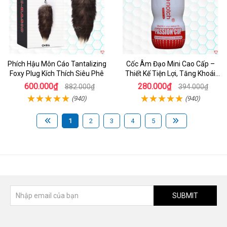
Phích Hậu Môn Cáo Tantalizing
Cốc Âm Đạo Mini Cao Cấp –
Foxy Plug Kích Thích Siêu Phê
Thiết Kế Tiện Lợi, Tăng Khoái
Cảm
600.000₫
280.000₫
882.000₫
394.000₫
(940)
(940)
1
2
3
4
5
SUBMIT