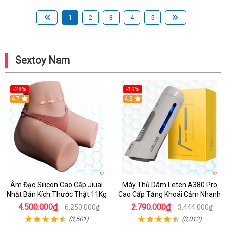
1
2
3
4
5
Sextoy Nam
-28%
-19%
4.7
Hot
4.8
Âm Đạo Silicon Cao Cấp Jiuai
Máy Thủ Dâm Leten A380 Pro
Nhật Bản Kích Thước Thật 11Kg
Cao Cấp Tăng Khoái Cảm Nhanh
4.500.000₫
2.790.000₫
6.250.000₫
3.444.000₫
(3,501)
(3,012)