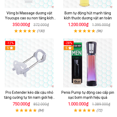
Vòng bi Massage dương vật
Bơm tự động hút mạnh tăng
Youcups cao su non tăng kích
kích thước dương vật an toàn
thước chất lượng
350.000₫
1.200.000₫
372.000₫
1.395.000₫
(130)
(96)
-12%
-28%
Hot
5
Hot
5
Pro Extender kéo dài cậu nhỏ
Penis Pump tự động cao cấp pin
tăng cường tự tin nam giới hiệu
sạc bơm mạnh hiệu quả
quả
750.000₫
1.000.000₫
852.000₫
1.389.000₫
(84)
(72)