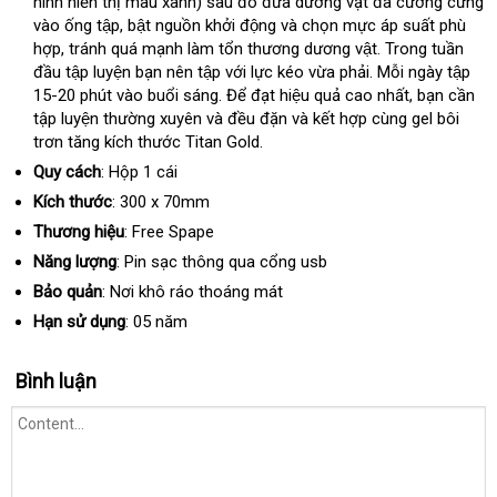
hình hiển thị màu xanh) sau đó đưa dương vật đã cương cứng
mãi
vào ống tập
đăng
, bật nguồn khởi động và chọn mực áp suất phù
hợp
địa
, tránh quá mạnh làm tổn thương dương vật
ký
thanh
. Trong tuần
đầu tập luyện bạn nên tập với lực kéo vừa phải
chỉ
nhận
. Mỗi ngày tập
lý
15-20 phút vào buổi sáng
Lazada
. Để đạt hiệu quả cao nhất
xét
tại
, bạn cần
tập luyện thường xuyên và đều đặn và kết hợp cùng gel bôi
nhà
trơn tăng kích thước Titan Gold.
Quy cách
: Hộp 1 cái
Kích thước
: 300 x 70mm
Thương hiệu
: Free Spape
Năng lượng
: Pin sạc thông qua cổng usb
Bảo quản
: Nơi khô ráo thoáng mát
Hạn sử dụng
: 05 năm
Bình luận