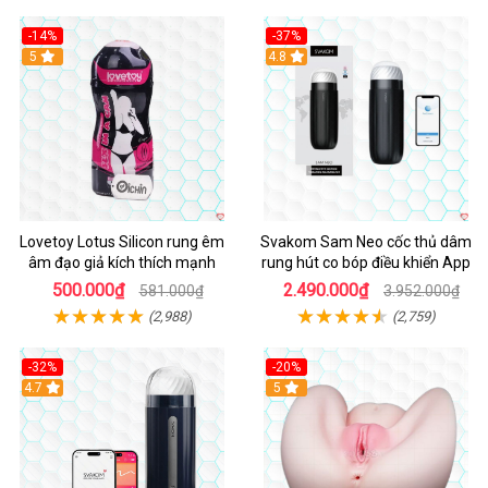
-14%
-37%
Hot
5
4.8
Lovetoy Lotus Silicon rung êm
Svakom Sam Neo cốc thủ dâm
âm đạo giả kích thích mạnh
rung hút co bóp điều khiển App
500.000₫
2.490.000₫
581.000₫
3.952.000₫
(2,988)
(2,759)
-32%
-20%
Hot
4.7
Hot
5