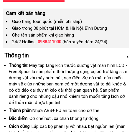
Cam kết bán hàng
Giao hàng toàn quốc (miễn phí ship)
Giao trong 30 phút tại HCM & Hà Nội, Bình Dương
Che tên sản phẩm khi giao hàng
24/7 Hotline:
0938411000
(bán xuyên đêm 24/24)
Thông tin
Thông tin
: Máy tập tăng kích thước dương vật màn hình LCD -
Free Space là sản phẩm thời thượng dụng cụ bổ trợ tăng size
dương vật
rẻ
với máy bơm hút
sản
, sạc điện
mini
. Sự có mặt
Hàn
của chiếc
máy
hàng
sẽ giúp
nhất
cửa
những bạn nam có một dương vật to dài khỏe &
xuất
Quốc
có độ dẻo dai duy trì kéo dài thời gian quan hệ
giả
hàng
sử
. Sản phẩm
dành riêng cho
phân
những cậu nhỏ khiêm tốn muốn tăng kích cỡ
dụng
giả
để thỏa mãn
Thái
được bạn tình.
phối
giá
Lan
Thành phần
:Nhựa ABS+ PU an toàn cho cơ thể
Đặc điểm
: Cơ chế hút
nơi
, xã chân không tự động
bán
Cách dùng
: Lắp các bộ phận lại với nhau
khuyến
, bật nguồn lên (màn