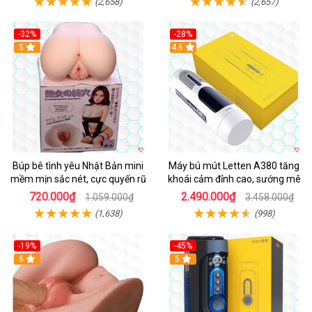
(2,658)
(2,657)
-32%
-28%
Hot
5
Hot
4.6
Búp bê tình yêu Nhật Bản mini
Máy bú mút Letten A380 tăng
mềm mịn sắc nét, cực quyến rũ
khoái cảm đỉnh cao, sướng mê
720.000₫
2.490.000₫
1.059.000₫
3.458.000₫
(1,638)
(998)
-19%
-45%
Hot
5
Hot
5