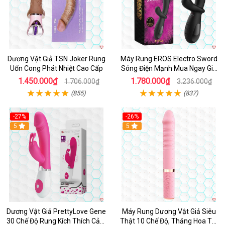
Dương Vật Giả TSN Joker Rung
Máy Rung EROS Electro Sword
Uốn Cong Phát Nhiệt Cao Cấp
Sóng Điện Mạnh Mua Ngay Giá
Tốt
1.450.000₫
1.780.000₫
1.706.000₫
3.236.000₫
(855)
(837)
-27%
-26%
Hot
5
Hot
5
Dương Vật Giả PrettyLove Gene
Máy Rung Dương Vật Giả Siêu
30 Chế Độ Rung Kích Thích Cảm
Thật 10 Chế Độ, Thăng Hoa Tối