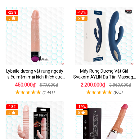
-22%
-43%
Hot
5
Hot
5
Lybaile dương vật rung ngoáy
Máy Rung Dương Vật Giả
siêu mềm mại kích thích cực
Svakom AYLIN Đa Tần Massage
mạnh
Sướng
450.000₫
2.200.000₫
577.000₫
3.860.000₫
(1,441)
(975)
-18%
-19%
Hot
5
Hot
5