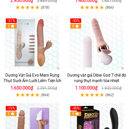
2.450.000₫
1.400.000₫
3.889.000₫
1.667.000₫
(878)
(866)
-31%
-43%
5
Hot
5
Dương Vật Giả Evo Mars Rung
Dương vật giả Dibei God 7 chế độ
Thụt Sưởi Ấm Lưỡi Liếm Tiện Ích
rung thụt mạnh tỏa nhiệt
1.650.000₫
1.100.000₫
2.391.000₫
1.930.000₫
(864)
(862)
-15%
-45%
5
5