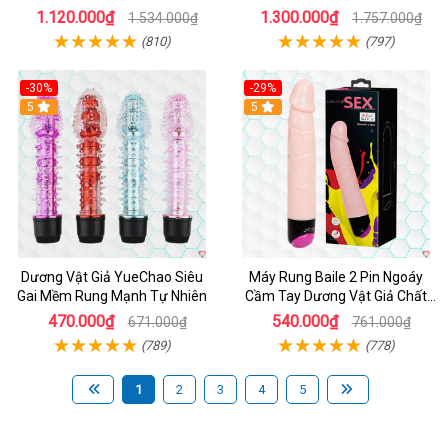
Biến Âm Thanh
Ưu
1.120.000₫
1.300.000₫
1.534.000₫
1.757.000₫
(810)
(797)
-30%
-29%
Hot
5
Hot
5
Dương Vật Giả YueChao Siêu
Máy Rung Baile 2 Pin Ngoáy
Gai Mềm Rung Mạnh Tự Nhiên
Cầm Tay Dương Vật Giả Chất
Lượng
470.000₫
540.000₫
671.000₫
761.000₫
(789)
(778)
1
2
3
4
5