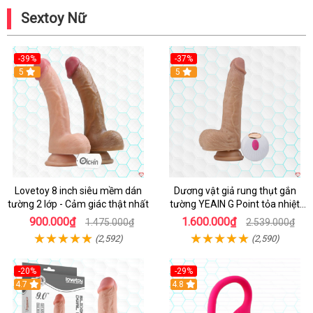
Sextoy Nữ
-39%
-37%
Hot
5
5
Lovetoy 8 inch siêu mềm dán
Dương vật giả rung thụt gắn
tường 2 lớp - Cảm giác thật nhất
tường YEAIN G Point tỏa nhiệt
điều khiển từ xa
900.000₫
1.600.000₫
1.475.000₫
2.539.000₫
(2,592)
(2,590)
-20%
-29%
Hot
4.7
Hot
4.8