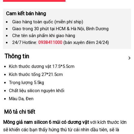
Cam kết bán hàng
Giao hàng toàn quốc (miễn phí ship)
Giao trong 30 phút tại HCM & Hà Nội, Bình Dương
Che tên sản phẩm khi giao hàng
24/7 Hotline:
0938411000
(bán xuyên đêm 24/24)
Thông tin
Kích thước dương vật 17.5*5.5cm
Kích thước tổng 27*21.5cm
Trọng lượng 5.5kg
Chất liệu silicon nguyên khối
Màu Da
xách
, Đen
tay
Mô tả chi tiết
Mông giả nam silicon 6 múi có dương vật
chất
với kích thước lớn
tại
sẽ khiến
có
các bạn thấy hứng thú từ cái nhìn dầu tiên
lượng
hàng
,
kiểm
sẽ là
nhà