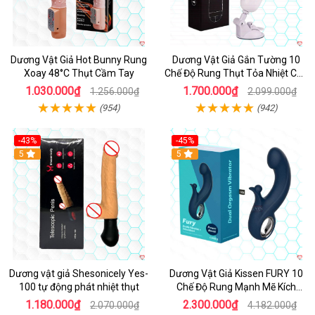
Dương Vật Giả Hot Bunny Rung
Dương Vật Giả Gắn Tường 10
Xoay 48°C Thụt Cầm Tay
Chế Độ Rung Thụt Tỏa Nhiệt Cao
Cấp
1.030.000₫
1.700.000₫
1.256.000₫
2.099.000₫
(954)
(942)
-43%
-45%
5
Hot
5
Dương vật giả Shesonicely Yes-
Dương Vật Giả Kissen FURY 10
100 tự động phát nhiệt thụt
Chế Độ Rung Mạnh Mẽ Kích
Thích
1.180.000₫
2.300.000₫
2.070.000₫
4.182.000₫