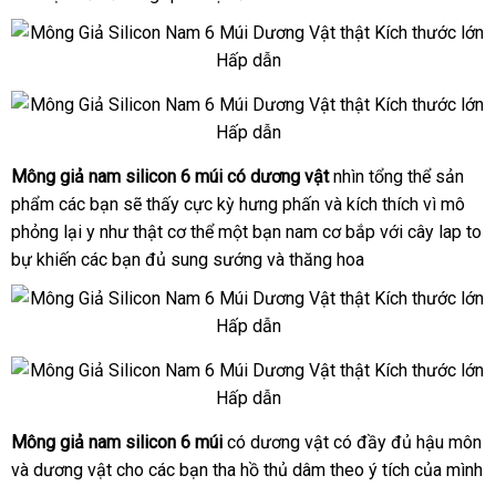
Silicon
lẻ
6
Múi
Có
Mông
Dương
Giả
Vật
Nam
Mông giả nam silicon 6 múi có dương vật
nhìn tổng thể sản
Mông
Silicon
phẩm
Giả
đặt
các bạn
amazon
sẽ thấy cực kỳ hưng phấn
đẹp
và kích thích vì mô
6
Nam
Múi
phỏng lại y như thật cơ thể một bạn nam cơ bắp
mua
xách
với cây lap to
Silicon
Có
bự khiến
showroom
các bạn đủ sung sướng
nước
và thăng hoa
tay
6
Dương
ngoài
Múi
Vật
Có
Dương
Mông
Vật
Giả
Nam
Mông giả nam silicon 6 múi
có dương vật có đầy đủ hậu môn
Mông
Silicon
mới
và dương vật cho
Giả
nơi
các bạn tha hồ thủ dâm theo ý tích
xách
của mình
6
Nam
Múi