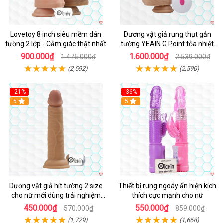
Lovetoy 8 inch siêu mềm dán
Dương vật giả rung thụt gắn
tường 2 lớp - Cảm giác thật nhất
tường YEAIN G Point tỏa nhiệt
điều khiển từ xa
900.000₫
1.600.000₫
1.475.000₫
2.539.000₫
(2,592)
(2,590)
-21%
-36%
Hot
5
Hot
5
Dương vật giả hít tường 2 size
Thiết bị rung ngoáy ẩn hiện kích
cho nữ mới dùng trải nghiệm
thích cực mạnh cho nữ
thật
450.000₫
550.000₫
570.000₫
859.000₫
(1,729)
(1,668)