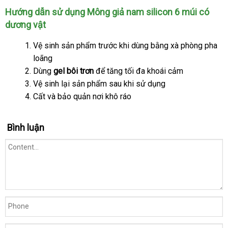
nhất
bán
tay
Silicon
Có
Hướng dẫn sử dụng Mông giả nam silicon 6 múi có
6
Dương
dương vật
Múi
Vật
Có
Vệ sinh sản phẩm trước khi dùng bằng xà phòng pha
Dương
loãng
Vật
Dùng
gel bôi trơn
cung
để tăng tối đa khoái cảm
Vệ sinh lại sản phẩm sau khi sử dụng
cấp
Cất
tốt
và bảo quản nơi khô ráo
nhất
Bình luận