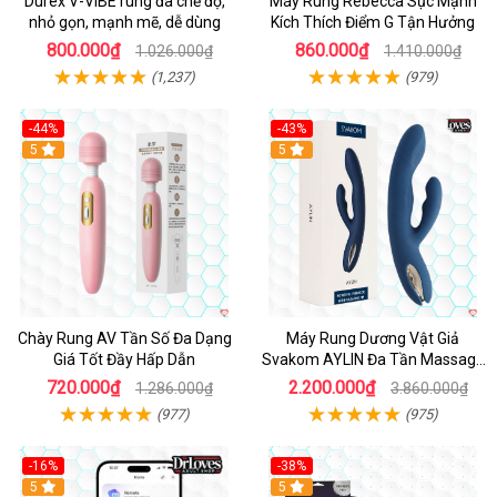
Durex V-VIBE rung đa chế độ,
Máy Rung Rebecca Sục Mạnh
nhỏ gọn, mạnh mẽ, dễ dùng
Kích Thích Điểm G Tận Hưởng
800.000₫
860.000₫
1.026.000₫
1.410.000₫
(1,237)
(979)
-44%
-43%
Hot
5
Hot
5
Chày Rung AV Tần Số Đa Dạng
Máy Rung Dương Vật Giả
Giá Tốt Đầy Hấp Dẫn
Svakom AYLIN Đa Tần Massage
Sướng
720.000₫
2.200.000₫
1.286.000₫
3.860.000₫
(977)
(975)
-16%
-38%
Hot
5
Hot
5