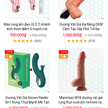
Máy rung âm đạo LILO 2 nhánh
Dương Vật Giả Đa Năng OEM
kích thích điểm G mạnh mẽ
Cầm Tay Gây Phê Tối Đa
950.000₫
1.500.000₫
1.092.000₫
1.724.000₫
(885)
(878)
-37%
-16%
Hot
5
Hot
5
Dương Vật Giả Kissen Raider
Manmiao W18 dương vật giả
3in1 Rung Thụt Mạnh Mẽ Tận
rung thụt sưởi ấm remote cao
Hưởng
cấp