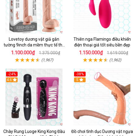
Lovetoy dương vật giả gắn
Thiên nga Flamingo điều khiển
tường 9inch da mềm thực tế thú
điện thoại giá tốt siêu bền đẹp
vị
1.100.000₫
1.150.000₫
1.375.000₫
1.619.000₫
(1,967)
(1,962)
-24%
-38%
4.6
Hot
5
Chày Rung Luoge King Kong Đầu
Đồ chơi tình dục Dương vật ngựa