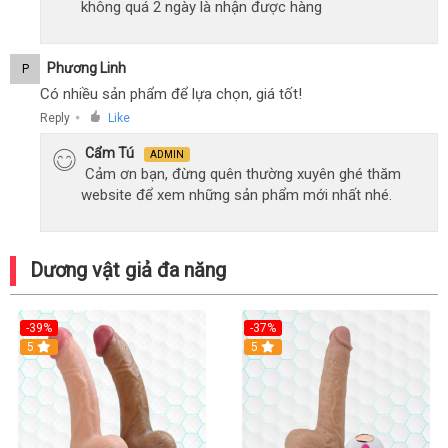
không quá 2 ngày là nhận được hàng
Phương Linh
P
Có nhiều sản phẩm để lựa chọn, giá tốt!
Reply
Like
●
Cẩm Tú
ADMIN
Cảm ơn bạn, đừng quên thường xuyên ghé thăm
website để xem những sản phẩm mới nhất nhé.
Dương vật giả đa năng
-39%
-37%
Hot
5
5