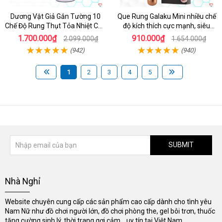
Dương Vật Giả Gắn Tường 10
Que Rung Galaku Mini nhiều chế
Chế Độ Rung Thụt Tỏa Nhiệt Cao
độ kích thích cực mạnh, siêu
Cấp
sướng
1.700.000₫
910.000₫
2.099.000₫
1.654.000₫
(942)
(940)
1
2
3
4
5
SUBMIT
Nhà Nghỉ
Website chuyên cung cấp các sản phẩm cao cấp dành cho tình yêu
Nam Nữ như đồ chơi người lớn, đồ chơi phòng the, gel bôi trơn, thuốc
tăng cường sinh lý, thời trang gợi cảm... uy tín tại Việt Nam