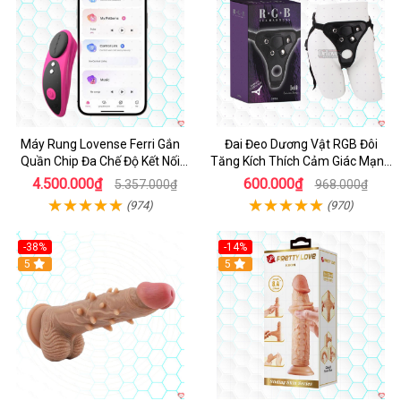
Máy Rung Lovense Ferri Gắn
Đai Đeo Dương Vật RGB Đôi
Quần Chip Đa Chế Độ Kết Nối
Tăng Kích Thích Cảm Giác Mạnh
App
Mẽ
4.500.000₫
600.000₫
5.357.000₫
968.000₫
(974)
(970)
-38%
-14%
5
5