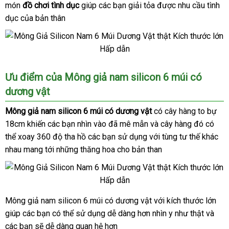
món
đồ chơi tình dục
nên
giúp
hàng
các bạn giải tỏa
nhập
được nhu cầu tình
giả
tra
dục
thống
của bản thân
chọn
giả
khẩu
kê
Mông
Ưu điểm
sửa
của Mông giả nam silicon 6 múi có
Giả
dương vật
chữa
Nam
Silicon
Mông giả nam silicon 6 múi có dương vật
có cây hàng to bự
6
18cm khiến
mới
các bạn nhìn vào
quà
đã mê mẫn
đặt
và cây hàng đó
Úc
có
Múi
thể xoay 360 độ tha hồ
nhất
giá
các bạn sử dụng
tặng
so
với tùng tư thế khác
hàng
Có
nhau mang tới
Dương
thông
những thăng hoa cho bản than
bán
sánh
Vật
minh
lẻ
Mông giả nam silicon 6 múi có dương vật
trung
với kích thước lớn
Mông
giúp
Giả
thảo
các bạn
phụ
có thể sử dụng dễ dàng hơn nhìn y như thật
tâm
giá
và
dịch
Nam
các bạn
luận
Úc
sẽ dễ dàng quan hệ hơn
kiện
bán
vụ