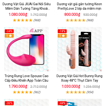
Dương Vật Giả JIUAI Gai Nổi Siêu
Dương vật giả gắn tường Keon
Mềm Dán Tường Tăng Khoái
PrettyLove 2 lớp da mềm mịn
Cảm
1.080.000₫
800.000₫
1.742.000₫
930.000₫
(968)
(968)
-34%
-18%
5
Hot
5
Trứng Rung Love Spouse Cao
Dương Vật Giả Hot Bunny Rung
Cấp Điều Khiển App Toàn Cầu
Xoay 48°C Thụt Cầm Tay
1.790.000₫
1.030.000₫
2.712.000₫
1.256.000₫
(962)
(954)
-36%
-44%