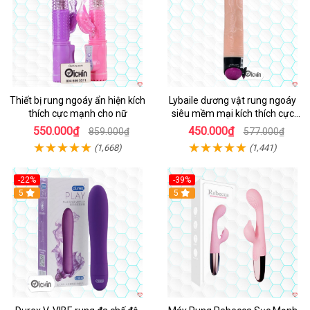
Thiết bị rung ngoáy ẩn hiện kích
Lybaile dương vật rung ngoáy
thích cực mạnh cho nữ
siêu mềm mại kích thích cực
mạnh
550.000₫
450.000₫
859.000₫
577.000₫
(1,668)
(1,441)
-22%
-39%
Hot
5
Hot
5