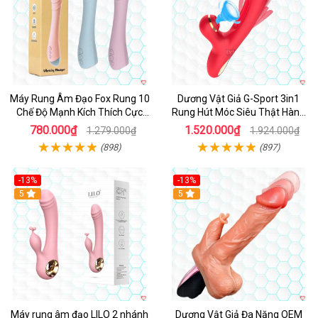
Máy Rung Âm Đạo Fox Rung 10
Dương Vật Giả G-Sport 3in1
Chế Độ Mạnh Kích Thích Cực
Rung Hút Móc Siêu Thật Hàng
Sướng
Hot
780.000₫
1.520.000₫
1.279.000₫
1.924.000₫
(898)
(897)
-13%
-13%
Hot
5
Hot
5
Máy rung âm đạo LILO 2 nhánh
Dương Vật Giả Đa Năng OEM