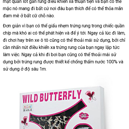
mặt quần lót gắn rung điều khiển xa thuận tiện
bán
nội
và bạn
giá
có thể
mặc nó mang đi
địa
bất cứ nơi đâu bạn thích
bảo
để
lẻ
hướng
có thể thỏa mãn
địa
bán
đam mê ở bất cữ chỗ nào.
chỉ
hành
dẫn
Đơn giản vì bạn
khuyến
có thể giấu nhẹm trứng rung trong chiếc quần
chíp
kiểm
mà khó ai
lừa
có thể phát hiện
mãi
vận
và
nổi
để ý tới
online
. Ngay cả lúc đi làm
rẻ
,
đi chơi hay trên xe ô tô
tra
đảo
báo
cũng
rẻ
có thể thoải mái sử dụng
chuyển
tiếng
xuất
,
dịch
bởi chỉ
nh
cần nhấn nút điều khiển xa trứng rung
giá
nhất
danh
của bạn ngay lập tức
xứ
vụ
làm việc
vận
. Ngay cả khi đi bơi bạn
đắt
cũng
sách
hàng
có thể thoải mái sử
dụng
bảng
bởi trứng rung
chuyển
đổi
được thiết kế chống thấm nước 100%
nhất
Hiệu
kho
và
sử dụng ở độ sâu 1m.
giá
trả
hàng