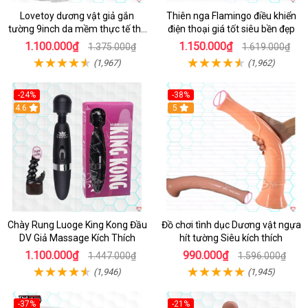
Lovetoy dương vật giả gắn
Thiên nga Flamingo điều khiển
tường 9inch da mềm thực tế thú
điện thoại giá tốt siêu bền đẹp
vị
1.100.000₫
1.150.000₫
1.375.000₫
1.619.000₫
(1,967)
(1,962)
-24%
-38%
4.6
Hot
5
Chày Rung Luoge King Kong Đầu
Đồ chơi tình dục Dương vật ngựa
DV Giả Massage Kích Thích
hít tường Siêu kích thích
1.100.000₫
990.000₫
1.447.000₫
1.596.000₫
(1,946)
(1,945)
-37%
-21%