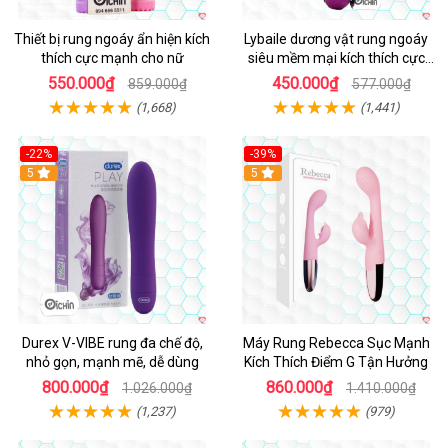
Thiết bị rung ngoáy ẩn hiện kích
Lybaile dương vật rung ngoáy
thích cực mạnh cho nữ
siêu mềm mại kích thích cực
mạnh
550.000₫
450.000₫
859.000₫
577.000₫
(1,668)
(1,441)
-22%
-39%
Hot
5
Hot
5
Durex V-VIBE rung đa chế độ,
Máy Rung Rebecca Sục Mạnh
nhỏ gọn, mạnh mẽ, dễ dùng
Kích Thích Điểm G Tận Hưởng
800.000₫
860.000₫
1.026.000₫
1.410.000₫
(1,237)
(979)