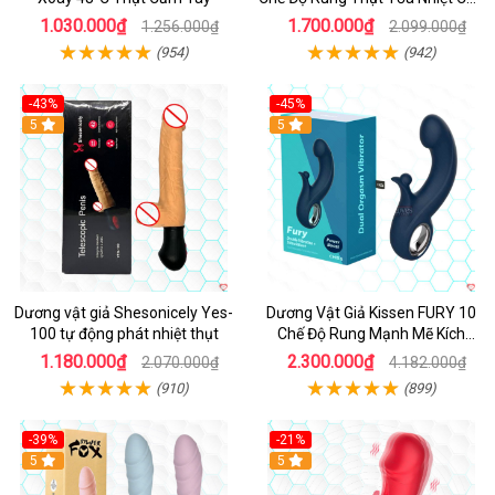
Cấp
1.030.000₫
1.700.000₫
1.256.000₫
2.099.000₫
(954)
(942)
-43%
-45%
5
Hot
5
Dương vật giả Shesonicely Yes-
Dương Vật Giả Kissen FURY 10
100 tự động phát nhiệt thụt
Chế Độ Rung Mạnh Mẽ Kích
Thích
1.180.000₫
2.300.000₫
2.070.000₫
4.182.000₫
(910)
(899)
-39%
-21%
Hot
5
Hot
5