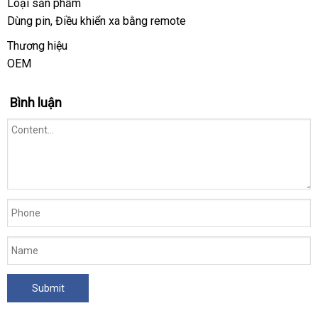
Loại sản phẩm
hệ
Dùng pin
bỏ
, Điều khiển xa bằng remote
thống
sỉ
Shop
Thương hiệu
lớn
OEM
xuất
,
xứ
uy
Bình luận
tín
trong
ngành
đồ
chơi
người
lớn.