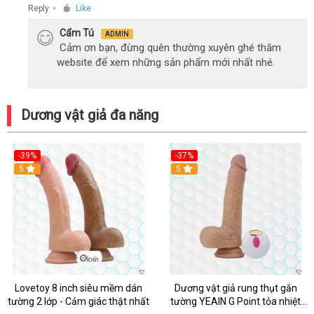
Reply
Like
●
Cẩm Tú
ADMIN
Cảm ơn bạn, đừng quên thường xuyên ghé thăm
website để xem những sản phẩm mới nhất nhé.
Dương vật giả đa năng
-39%
-37%
Hot
5
5
Lovetoy 8 inch siêu mềm dán
Dương vật giả rung thụt gắn
tường 2 lớp - Cảm giác thật nhất
tường YEAIN G Point tỏa nhiệt