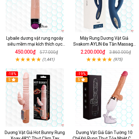
Lybaile dương vật rung ngoáy
Máy Rung Dương Vật Giả
siêu mềm mại kích thích cực
Svakom AYLIN Đa Tần Massage
mạnh
Sướng
450.000₫
2.200.000₫
577.000₫
3.860.000₫
(1,441)
(975)
-18%
-19%
Hot
5
Hot
5
Dương Vật Giả Hot Bunny Rung
Dương Vật Giả Gắn Tường 10
Xoay 48°C Thụt Cầm Tay
Chế Độ Rung Thụt Tỏa Nhiệt Cao