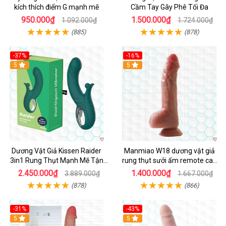
kích thích điểm G mạnh mẽ
Cầm Tay Gây Phê Tối Đa
950.000₫
1.500.000₫
1.092.000₫
1.724.000₫
(885)
(878)
-37%
-16%
Hot
5
Hot
5
Dương Vật Giả Kissen Raider
Manmiao W18 dương vật giả
3in1 Rung Thụt Mạnh Mẽ Tận
rung thụt sưởi ấm remote cao
Hưởng
cấp
2.450.000₫
1.400.000₫
3.889.000₫
1.667.000₫
(878)
(866)
-31%
-43%
5
Hot
5