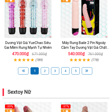
Hot
5
Hot
5
Dương Vật Giả YueChao Siêu
Máy Rung Baile 2 Pin Ngoáy
Gai Mềm Rung Mạnh Tự Nhiên
Cầm Tay Dương Vật Giả Chất
Lượng
470.000₫
540.000₫
671.000₫
761.000₫
(789)
(778)
1
2
3
4
5
Sextoy Nữ
-39%
-37%
Hot
5
5