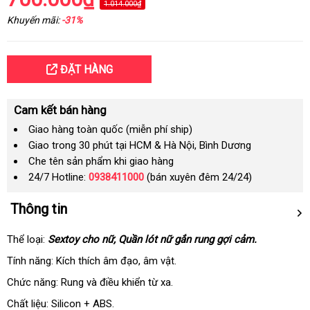
1.014.000₫
Khuyến mãi:
-31%
ĐẶT HÀNG
Cam kết bán hàng
Giao hàng toàn quốc (miễn phí ship)
Giao trong 30 phút tại HCM & Hà Nội, Bình Dương
Che tên sản phẩm khi giao hàng
24/7 Hotline:
0938411000
(bán xuyên đêm 24/24)
Thông tin
Thể loại:
S
extoy
cho nữ
thương
, Q
uần lót nữ gắn rung gợi cảm.
hiệu
Tính năng: Kích thích âm đạo
vệ
, âm vật.
sinh
Chức năng: Rung
sửa
và điều khiển từ xa.
chữa
Chất liệu: Silicon + ABS.