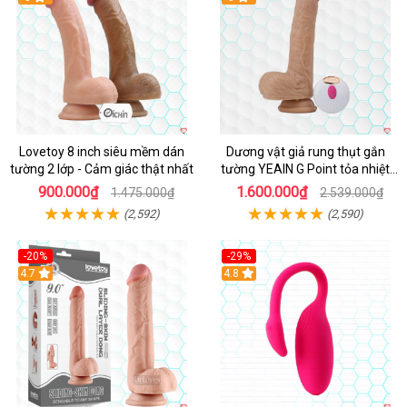
Lovetoy 8 inch siêu mềm dán
Dương vật giả rung thụt gắn
tường 2 lớp - Cảm giác thật nhất
tường YEAIN G Point tỏa nhiệt
điều khiển từ xa
900.000₫
1.600.000₫
1.475.000₫
2.539.000₫
(2,592)
(2,590)
-20%
-29%
Hot
4.7
Hot
4.8