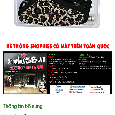
Chúng
Thông tin bổ sung
tôi
là