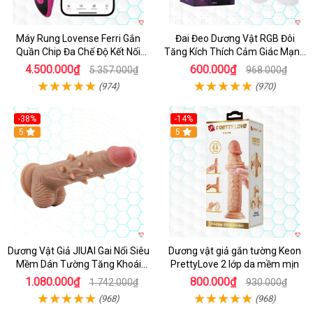
Máy Rung Lovense Ferri Gắn
Đai Đeo Dương Vật RGB Đôi
Quần Chip Đa Chế Độ Kết Nối
Tăng Kích Thích Cảm Giác Mạnh
App
Mẽ
4.500.000₫
600.000₫
5.357.000₫
968.000₫
(974)
(970)
-38%
-14%
5
5
Dương Vật Giả JIUAI Gai Nổi Siêu
Dương vật giả gắn tường Keon
Mềm Dán Tường Tăng Khoái
PrettyLove 2 lớp da mềm mịn
Cảm
1.080.000₫
800.000₫
1.742.000₫
930.000₫
(968)
(968)