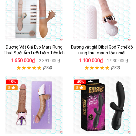
Dương Vật Giả Evo Mars Rung
Dương vật giả Dibei God 7 chế độ
Thụt Sưởi Ấm Lưỡi Liếm Tiện Ích
rung thụt mạnh tỏa nhiệt
1.650.000₫
1.100.000₫
2.391.000₫
1.930.000₫
(864)
(862)
-15%
-45%
5
5