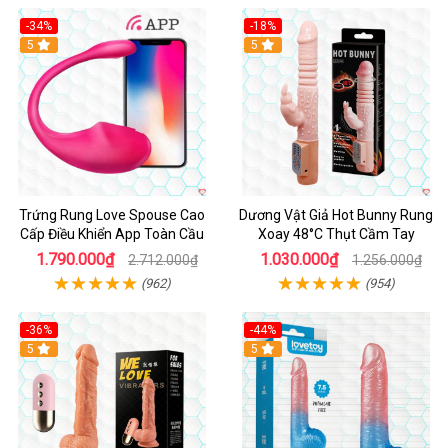
-34%
-18%
5
Hot
5
Trứng Rung Love Spouse Cao
Dương Vật Giả Hot Bunny Rung
Cấp Điều Khiển App Toàn Cầu
Xoay 48°C Thụt Cầm Tay
1.790.000₫
1.030.000₫
2.712.000₫
1.256.000₫
(962)
(954)
-36%
-44%
5
Hot
5