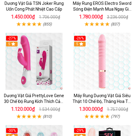
Dương Vật Giả TSN Joker Rung
Máy Rung EROS Electro Sword
Uốn Cong Phát Nhiệt Cao Cấp
Sóng Điện Mạnh Mua Ngay Giá
Tốt
1.450.000₫
1.780.000₫
1.706.000₫
3.236.000₫
(855)
(837)
-27%
-26%
Hot
5
Hot
5
Dương Vật Giả PrettyLove Gene
Máy Rung Dương Vật Giả Siêu
30 Chế Độ Rung Kích Thích Cảm
Thật 10 Chế Độ, Thăng Hoa Tối
Biến Âm Thanh
Ưu
1.120.000₫
1.300.000₫
1.534.000₫
1.757.000₫
(810)
(797)
-30%
-29%