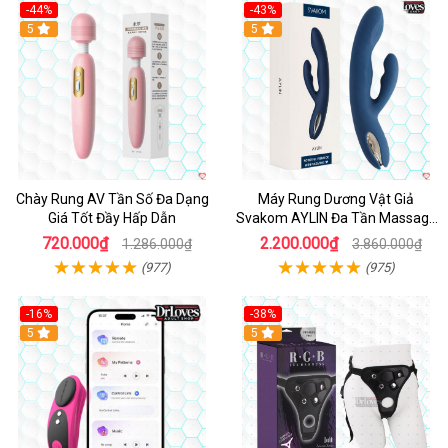
-44%
-43%
Hot
5
Hot
5
Chày Rung AV Tần Số Đa Dạng
Máy Rung Dương Vật Giả
Giá Tốt Đầy Hấp Dẫn
Svakom AYLIN Đa Tần Massage
Sướng
720.000₫
2.200.000₫
1.286.000₫
3.860.000₫
(977)
(975)
-16%
-38%
Hot
5
Hot
5