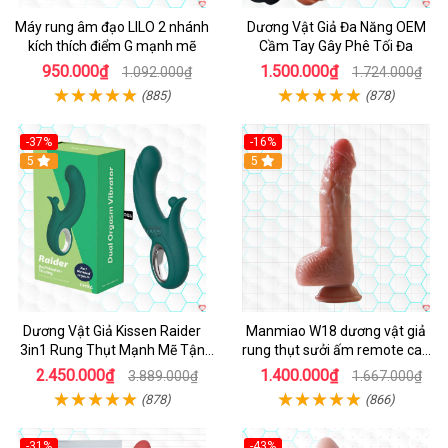
Máy rung âm đạo LILO 2 nhánh
Dương Vật Giả Đa Năng OEM
kích thích điểm G mạnh mẽ
Cầm Tay Gây Phê Tối Đa
950.000₫
1.500.000₫
1.092.000₫
1.724.000₫
(885)
(878)
-37%
-16%
Hot
5
Hot
5
Dương Vật Giả Kissen Raider
Manmiao W18 dương vật giả
3in1 Rung Thụt Mạnh Mẽ Tận
rung thụt sưởi ấm remote cao
Hưởng
cấp
2.450.000₫
1.400.000₫
3.889.000₫
1.667.000₫
(878)
(866)
-31%
-43%