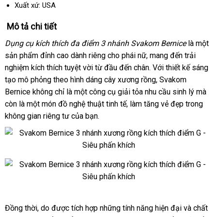
Xuất xứ: USA
Mô tả chi tiết
Dụng cụ kích thích đa điểm 3 nhánh Svakom Bernice
là một
sản phẩm đỉnh cao dành
hàng
riêng cho phái nữ
nước
, mang đến trải
nghiệm kích thích tuyệt vời từ đầu đến chân. Với thiết kế sáng
giả
ngoài
tạo mô phỏng theo hình dáng cây xương rồng
voucher
, Svakom
Bernice không chỉ là một công cụ giải tỏa nhu cầu sinh lý
đấu
mà
còn là một món đồ nghệ thuật tinh tế
ở
, làm tăng vẻ đẹp trong
giá
không gian
nhận
riêng tư
mới
của bạn.
đâu
xét
nhất
uy
tín
Svakom
Bernice
dương
Svakom
vật
Đồng thời
Bernice
nơi
, do
an
được tích hợp
đại
những tính năng hiện đại
bảo
và chất
giả