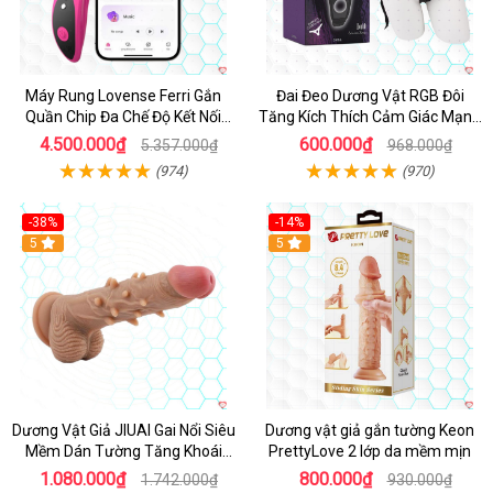
Máy Rung Lovense Ferri Gắn
Đai Đeo Dương Vật RGB Đôi
Quần Chip Đa Chế Độ Kết Nối
Tăng Kích Thích Cảm Giác Mạnh
App
Mẽ
4.500.000₫
600.000₫
5.357.000₫
968.000₫
(974)
(970)
-38%
-14%
5
5
Dương Vật Giả JIUAI Gai Nổi Siêu
Dương vật giả gắn tường Keon
Mềm Dán Tường Tăng Khoái
PrettyLove 2 lớp da mềm mịn
Cảm
1.080.000₫
800.000₫
1.742.000₫
930.000₫