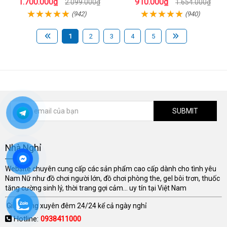
1.700.000₫
910.000₫
2.099.000₫
1.654.000₫
(942)
(940)
1
2
3
4
5
SUBMIT
Nhà Nghỉ
Website chuyên cung cấp các sản phẩm cao cấp dành cho tình yêu
Nam Nữ như đồ chơi người lớn, đồ chơi phòng the, gel bôi trơn, thuốc
tăng cường sinh lý, thời trang gợi cảm... uy tín tại Việt Nam
Giao hàng xuyên đêm 24/24 kể cả ngày nghỉ
Hotline:
0938411000