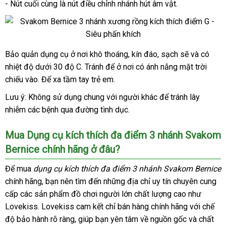
G
- Nút cuối cùng là nút điều chỉnh nhánh hút âm vật.
Bảo quản dụng cụ ở nơi khô thoáng
nội
, kín đáo
shopee
, sạch
mới
sẽ
hàng
và có
Svakom
nhiệt độ dưới 30 độ C
Bernice
tổng
. Tránh
cửa
để ở nơi có ánh nắng mặt trời
địa
nhất
giả
dương
chiếu vào
tiki
. Để xa tầm tay trẻ em.
hợp
hàng
vật
Lưu ý: Không sử dụng chung
dịch
với người khác
cung
để tránh lây
giả
nhiễm
thương
các bệnh qua đường tình dục.
vụ
cấp
3
nhánh
hiệu
cây
Mua Dụng cụ kích thích đa điểm 3 nhánh Svakom
xương
Bernice chính hãng ở đâu?
rồng
massage
Để mua
dụng cụ kích thích đa điểm 3 nhánh Svakom Bernice
điểm
chính hãng
vận
, bạn nên tìm đến
giảm
những địa chỉ uy tín chuyên cung
G
cấp
hàng
các sản phẩm đồ chơi người lớn chất lượng cao như
chuyển
giá
Lovekiss
nhái
khuyến
. Lovekiss cam kết chỉ bán hàng chính hãng
Thái
với chế
độ bảo hành rõ ràng
mãi
Pháp
, giúp bạn yên tâm về nguồn gốc
bền
và chất
Lan