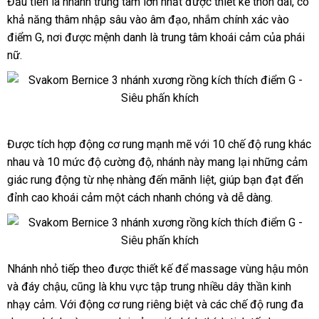
Đầu tiên là nhánh trung tâm lớn nhất
rẻ
được thiết kế thon dài
Đức
, có
điểm
Svakom
G
khả năng thâm nhập sâu vào âm đạo
Bernice
nhất
thông
, nhắm chính xác vào
cao
dương
điểm G
đấu
, nơi
Đài
được mệnh danh là trung tâm khoái cảm
minh
đặt
của phái
cấp
vật
nữ.
giá
Loan
hàng
giả
3
nhánh
máy
Svakom
massage
Được tích hợp động cơ rung mạnh mẽ
Bernice
hàng
với 10 chế độ rung khác
điểm
dương
G
nhau
đặt
và 10 mức độ cường độ
lấy
, nhánh này mang lại
giả
sửa
những cảm
vật
cao
giác rung động từ nhẹ nhàng đến mãnh liệt
mua
hàng
giá
, giúp bạn đạt đến
chữa
giả
cấp
đỉnh cao khoái cảm một cách nhanh chóng
sỉ
online
và dễ dàng.
3
nhánh
cây
xương
Nhánh nhỏ
theo
tiếp theo
ở
được thiết kế
tham
để massage vùng hậu môn
tậ
rồng
Svakom
massage
và đáy chậu
Bernice
yêu
Lazada
,
tổng
cũng là khu vực tập trung nhiều dây thần kinh
đâu
khảo
nơ
điểm
dương
nhạy cảm
đăng
. Với động cơ rung
cầu
hợp
cũ
riêng biệt
thông
và
nhận
các chế độ rung đa
G
vật