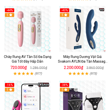
-44%
-43%
Hot
5
Hot
5
Chày Rung AV Tần Số Đa Dạng
Máy Rung Dương Vật Giả
Giá Tốt Đầy Hấp Dẫn
Svakom AYLIN Đa Tần Massage
Sướng
720.000₫
2.200.000₫
1.286.000₫
3.860.000₫
(977)
(975)
-16%
-38%
Hot
5
Hot
5