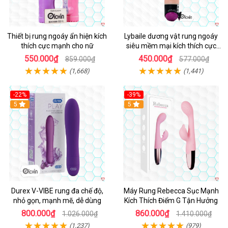
Thiết bị rung ngoáy ẩn hiện kích
Lybaile dương vật rung ngoáy
thích cực mạnh cho nữ
siêu mềm mại kích thích cực
mạnh
550.000₫
450.000₫
859.000₫
577.000₫
(1,668)
(1,441)
-22%
-39%
Hot
5
Hot
5
Durex V-VIBE rung đa chế độ,
Máy Rung Rebecca Sục Mạnh
nhỏ gọn, mạnh mẽ, dễ dùng
Kích Thích Điểm G Tận Hưởng
800.000₫
860.000₫
1.026.000₫
1.410.000₫
(1,237)
(979)