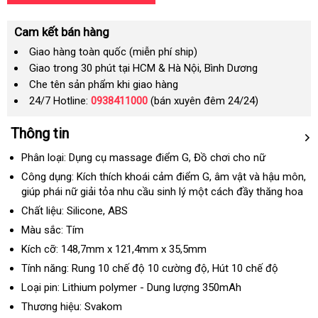
Cam kết bán hàng
Giao hàng toàn quốc (miễn phí ship)
Giao trong 30 phút tại HCM & Hà Nội, Bình Dương
Che tên sản phẩm khi giao hàng
24/7 Hotline:
0938411000
(bán xuyên đêm 24/24)
Thông tin
Phân loại: Dụng cụ massage điểm G
cũ
, Đồ chơi cho nữ
Công dụng: Kích thích khoái cảm điểm G
Nhật
, âm vật
đấu
và hậu môn
Mỹ
,
giúp phái nữ giải tỏa nhu cầu sinh lý một cách đầy thăng hoa
Bản
giá
Chất liệu: Silicone
ở
, ABS
đâu
Màu sắc: Tím
tốt
Kích cỡ: 148,7mm x 121,4mm x 35,5mm
Tính năng: Rung 10 chế độ 10 cường độ
mua
, Hút 10 chế độ
hàng
Loại pin: Lithium polymer - Dung lượng 350mAh
Thương hiệu: Svakom