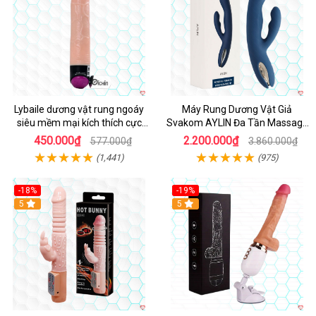
Lybaile dương vật rung ngoáy
Máy Rung Dương Vật Giả
siêu mềm mại kích thích cực
Svakom AYLIN Đa Tần Massage
mạnh
Sướng
450.000₫
2.200.000₫
577.000₫
3.860.000₫
(1,441)
(975)
-18%
-19%
Hot
5
Hot
5