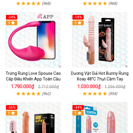
(968)
(968)
-34%
-18%
5
Hot
5
Trứng Rung Love Spouse Cao
Dương Vật Giả Hot Bunny Rung
Cấp Điều Khiển App Toàn Cầu
Xoay 48°C Thụt Cầm Tay
1.790.000₫
1.030.000₫
2.712.000₫
1.256.000₫
(962)
(954)
-36%
-44%
5
Hot
5