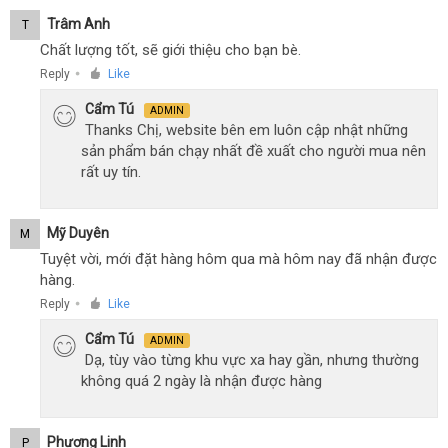
Trâm Anh
T
Chất lượng tốt, sẽ giới thiệu cho bạn bè.
Reply
Like
●
Cẩm Tú
ADMIN
Thanks Chị, website bên em luôn cập nhật những
sản phẩm bán chạy nhất đề xuất cho người mua nên
rất uy tín.
Mỹ Duyên
M
Tuyệt vời, mới đặt hàng hôm qua mà hôm nay đã nhận được
hàng.
Reply
Like
●
Cẩm Tú
ADMIN
Dạ, tùy vào từng khu vực xa hay gần, nhưng thường
không quá 2 ngày là nhận được hàng
Phương Linh
P