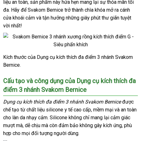
dương
3
liệu an toàn
bán
cửa
, sản phẩm này hứa hẹn mang lại sự thỏa mãn tối
toàn
lý
hành
vật
nhánh
đa
Hàn
. Hãy
cao
để Svakom Bernice trở thành chìa khóa mở ra cánh
hàng
giả
máy
cửa khoái cảm
Quốc
cấp
chiết
và tận hưởng
hàng
những giây phút thư giãn tuyệt
3
massage
vời nhất!
khấu
Hiệu
nhánh
điểm
máy
G
massage
cao
điểm
cấp
G
Kích thước
khuyến
của Dụng cụ kích thích đa điểm 3 nhánh Svakom
Svakom
cao
Bernice.
Bernice
mãi
cấp
dương
vật
Cấu tạo
Lazada
và công dụng
Nhật
của Dụng cụ kích thích đa
giả
điểm 3 nhánh Svakom Bernice
Bản
3
nhánh
Dụng cụ kích thích đa điểm 3 nhánh Svakom Bernice
cao
được
máy
chế tạo từ chất liệu silicone y tế cao cấp
vận
, mềm mại
nhận
và an toàn
cấp
massage
cho làn da nhạy cảm
đại
. Silicone không chỉ mang lại cảm giác
chuyển
hàng
điểm
mượt mà
vệ
, dễ chịu
qua
mà còn đảm bảo không gây kích ứng
lý
xuất
, phù
G
hợp cho
rẻ
mọi đối tượng người dùng.
sinh
app
khẩu
cao