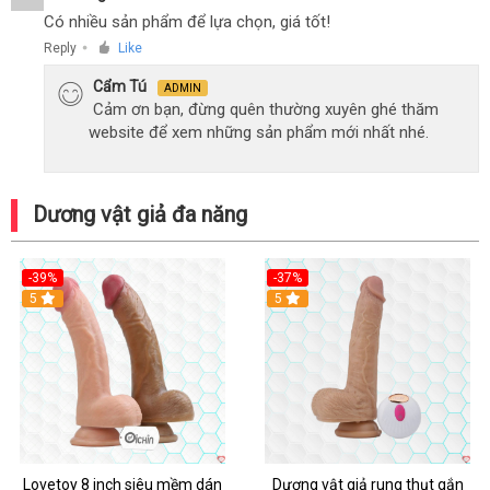
Có nhiều sản phẩm để lựa chọn, giá tốt!
Reply
Like
●
Cẩm Tú
ADMIN
Cảm ơn bạn, đừng quên thường xuyên ghé thăm
website để xem những sản phẩm mới nhất nhé.
Dương vật giả đa năng
-39%
-37%
Hot
5
5
Lovetoy 8 inch siêu mềm dán
Dương vật giả rung thụt gắn