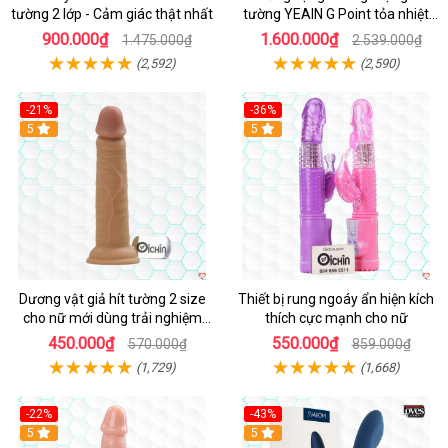
tường 2 lớp - Cảm giác thật nhất
tường YEAIN G Point tỏa nhiệt
điều khiển từ xa
900.000₫
1.600.000₫
1.475.000₫
2.539.000₫
(2,592)
(2,590)
-21%
-36%
Hot
5
Hot
5
Dương vật giả hít tường 2 size
Thiết bị rung ngoáy ẩn hiện kích
cho nữ mới dùng trải nghiệm
thích cực mạnh cho nữ
thật
450.000₫
550.000₫
570.000₫
859.000₫
(1,729)
(1,668)
-22%
-43%
Hot
5
Hot
5