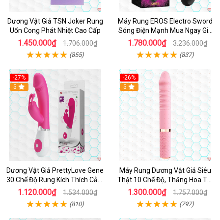
Dương Vật Giả TSN Joker Rung
Máy Rung EROS Electro Sword
Uốn Cong Phát Nhiệt Cao Cấp
Sóng Điện Mạnh Mua Ngay Giá
Tốt
1.450.000₫
1.780.000₫
1.706.000₫
3.236.000₫
(855)
(837)
-27%
-26%
Hot
5
Hot
5
Dương Vật Giả PrettyLove Gene
Máy Rung Dương Vật Giả Siêu
30 Chế Độ Rung Kích Thích Cảm
Thật 10 Chế Độ, Thăng Hoa Tối
Biến Âm Thanh
Ưu
1.120.000₫
1.300.000₫
1.534.000₫
1.757.000₫
(810)
(797)