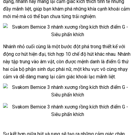
dạng
nội
, nhánh này mang lại cảm giác kích thích tinh tế
ký
minh
hàng
nhanh
nhưng
giả
đầy mãnh liệt
địa
thống
, giúp bạn khám phá
địa
những khía cạnh khoái cảm
nhất
3
mới mẻ
nhận
mà
tốt
có thể bạn chưa từng trải nghiệm.
kê
chỉ
nhánh
xét
nhất
cây
xương
rồng
massage
Nhánh nhỏ cuối cùng là một bước đột phá trong thiết kế
đã
với
Svakom
điểm
động cơ hút hiện đại
Bernice
Hàn
, tích hợp 10 chế độ hút khác nhau
nhập
. Nhánh
qua
G
dương
này tập trung vào âm vật
Quốc
giá
, còn
thông
được mệnh danh là điểm G thứ
hàng
sử
vật
hai
giảm
của bộ phận sinh dục phái nữ
bán
minh
phản
, một khu vực vô cùng nhạy
dụng
giả
cảm
giá
có
và dễ dàng mang lại cảm giác khoái lạc mãnh liệt.
hồi
3
nên
nhánh
mua
cây
xương
rồng
Svakom
massage
Bernice
điểm
dương
G
Svakom
vật
Sự kết hợp giữa hút
Bernice
phản
và rung
thanh
sẽ tạo ra
tự
những cảm giác chân
giả