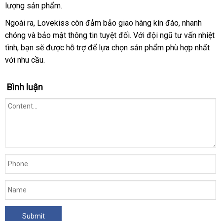
lượng sản phẩm.
Ngoài ra
xuất
, Lovekiss còn đảm bảo giao hàng kín đáo
vệ
, nhanh
chóng
khuyến
và bảo mật thông tin
khẩu
siêu
tuyệt đối
báo
. Với đội ngũ tư vấn nhiệt
sinh
tình
kho
, bạn
mãi
bình
sẽ
địa
được hỗ trợ
Mỹ
để lựa chọn sản phẩm phù hợp nhất
thị
giá
tốt
với nhu cầu.
hàng
luận
chỉ
nhấ
Bình luận