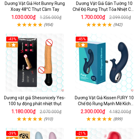
Dương Vật Giả Hot Bunny Rung
Dương Vật Giả Gắn Tường 10
Xoay 48°C Thụt Cầm Tay
Chế Độ Rung Thụt Tỏa Nhiệt Cao
Cấp
1.030.000₫
1.700.000₫
1.256.000₫
2.099.000₫
(954)
(942)
-43%
-45%
5
Hot
5
Dương vật giả Shesonicely Yes-
Dương Vật Giả Kissen FURY 10
100 tự động phát nhiệt thụt
Chế Độ Rung Mạnh Mẽ Kích
Thích
1.180.000₫
2.300.000₫
2.070.000₫
4.182.000₫
(910)
(899)
-39%
-21%