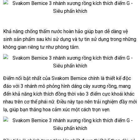
cấp
nhất
Svakom
Khả năng chống thấm nước hoàn hảo giúp bạn dễ dàng vệ
Bernice
dương
sinh sản phẩm sau khi sử dụng
đặt
và tự tin sử dụng trong
mới
những
vật
không gian
rẻ
riêng tư như phòng tắm.
hàng
nhất
giả
nhất
3
nhánh
máy
Điểm nổi bật nhất
tổng
của Svakom Bernice chính là thiết kế độc
Svakom
massage
đáo
Bernice
Đức
với 3 nhánh mô phỏng hình dáng cây xương rồng
hợp
cung
, mang
điểm
dương
G
đến khả năng kích thích đồng thời vào 3 điểm cực khoái khác
cấp
vật
cao
nhau trên cơ thể phái nữ
showroom
. Điều này tạo nên trải nghiệm đầy mới
giả
cấp
lạ
xưởng
, giúp bạn thăng hoa cảm xúc một cách trọn vẹn.
3
nhánh
máy
massage