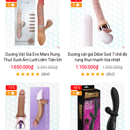
5
Hot
5
Dương Vật Giả Evo Mars Rung
Dương vật giả Dibei God 7 chế độ
Thụt Sưởi Ấm Lưỡi Liếm Tiện Ích
rung thụt mạnh tỏa nhiệt
1.650.000₫
1.100.000₫
2.391.000₫
1.930.000₫
(864)
(862)
-15%
-45%
5
5