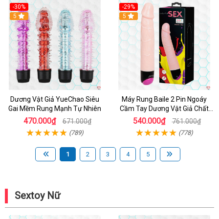
-30%
-29%
Hot
5
Hot
5
Dương Vật Giả YueChao Siêu
Máy Rung Baile 2 Pin Ngoáy
Gai Mềm Rung Mạnh Tự Nhiên
Cầm Tay Dương Vật Giả Chất
Lượng
470.000₫
540.000₫
671.000₫
761.000₫
(789)
(778)
1
2
3
4
5
Sextoy Nữ