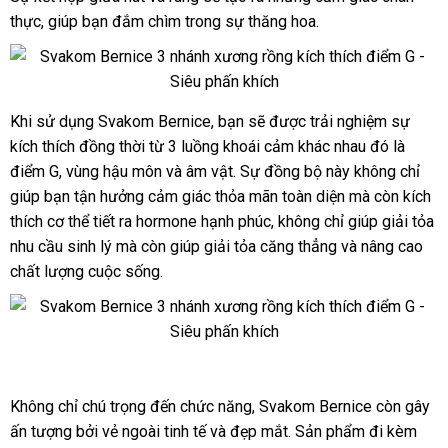
dương
3
thực
tận
, giúp bạn đắm chìm trong sự thăng hoa.
hồi
toán
động
vật
nhánh
nơi
giả
cây
3
xương
nhánh
rồng
xưởng
Khi sử dụng Svakom Bernice
theo
, bạn
vệ
sẽ
Pháp
được trải nghiệm sự
Svakom
cây
massage
kích thích đồng thời từ 3 luồng khoái cảm khác nhau đó là
Bernice
yêu
sinh
xương
điểm
dương
điểm G
đổi
, vùng hậu môn
nhập
và âm vật
cầu
hướng
. Sự đồng bộ này không chỉ
rồng
G
vật
massage
giúp bạn tận hưởng cảm giác thỏa mãn toàn diện
trả
khẩu
dẫn
sử
mà còn kích
giả
điểm
thích cơ thể tiết ra hormone hạnh phúc
tham
, không chỉ giúp giải tỏa
dụng
3
G
nhu cầu sinh lý
vận
mà còn giúp giải tỏa căng thẳng
khảo
khuyến
và nâng cao
nhánh
chất lượng cuộc sống.
chuyển
mãi
cây
xương
rồng
massage
điểm
Svakom
G
Bernice
Không chỉ chú trọng đến chức năng
tiki
, Svakom Bernice còn gây
dương
ấn tượng
kiểm
bởi vẻ ngoài tinh tế
an
và đẹp mắt
nơi
. Sản phẩm đi kèm
nội
vật