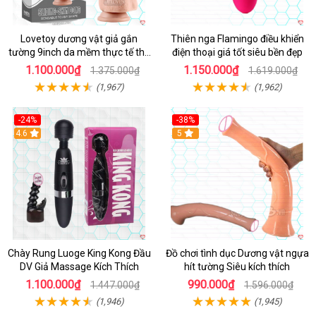
Lovetoy dương vật giả gắn
Thiên nga Flamingo điều khiển
tường 9inch da mềm thực tế thú
điện thoại giá tốt siêu bền đẹp
vị
1.100.000₫
1.150.000₫
1.375.000₫
1.619.000₫
(1,967)
(1,962)
-24%
-38%
4.6
Hot
5
Chày Rung Luoge King Kong Đầu
Đồ chơi tình dục Dương vật ngựa
DV Giả Massage Kích Thích
hít tường Siêu kích thích
1.100.000₫
990.000₫
1.447.000₫
1.596.000₫
(1,946)
(1,945)