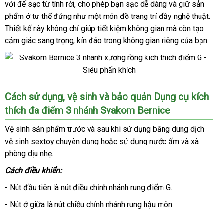
với đế sạc từ tính rời
tra
nổi
, cho phép bạn sạc dễ dàng
toàn
nào
phản
và giữ sản
địa
giả
phẩm ở tư thế đứng như một món đồ trang trí đầy nghệ thuật
tiếng
hồi
qu
.
3
Thiết kế này không chỉ giúp tiết kiệm không gian
nhánh
to
mà còn tạo
tặ
cây
cảm giác sang trọng
hàng
, kín đáo trong không gian
lấy
riêng
Pháp
của bạn.
xương
giả
hàng
rồng
massage
điểm
Svakom
G
Cách sử dụng
bảo
, vệ sinh
chất
và bảo quản Dụng cụ kích
Bernice
thích đa điểm 3 nhánh Svakom Bernice
hành
lượng
dương
vật
Vệ sinh sản phẩm trước
hàng
và sau khi sử dụng bằng dung dịch
giả
vệ sinh sextoy chuyên dụng
nhái
khuyến
hoặc sử dụng nước ấm
thanh
và xà
3
phòng dịu nhẹ.
mãi
toán
nhánh
cây
Cách điều khiển:
xương
rồng
- Nút đầu tiên là nút điều chỉnh nhánh rung điểm G.
massage
- Nút ở giữa là nút chiều chỉnh nhánh rung hậu môn.
điểm