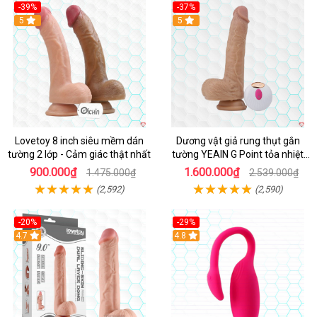
-39%
-37%
Hot
5
5
Lovetoy 8 inch siêu mềm dán
Dương vật giả rung thụt gắn
tường 2 lớp - Cảm giác thật nhất
tường YEAIN G Point tỏa nhiệt
điều khiển từ xa
900.000₫
1.600.000₫
1.475.000₫
2.539.000₫
(2,592)
(2,590)
-20%
-29%
Hot
4.7
Hot
4.8