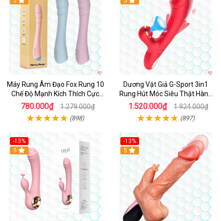
Hot
5
Hot
5
Máy Rung Âm Đạo Fox Rung 10
Dương Vật Giả G-Sport 3in1
Chế Độ Mạnh Kích Thích Cực
Rung Hút Móc Siêu Thật Hàng
Sướng
Hot
780.000₫
1.520.000₫
1.279.000₫
1.924.000₫
(898)
(897)
-13%
-13%
Hot
5
Hot
5