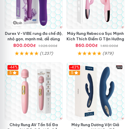
Durex V-VIBE rung đa chế độ,
Máy Rung Rebecca Sục Mạnh
nhỏ gọn, mạnh mẽ, dễ dùng
Kích Thích Điểm G Tận Hưởng
800.000₫
860.000₫
1.026.000₫
1.410.000₫
(1,237)
(979)
-44%
-43%
Hot
5
Hot
5
Chày Rung AV Tần Số Đa
Máy Rung Dương Vật Giả