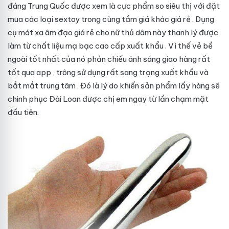
đáng
Trung Quốc
được xem là cực phẩm so
siêu thị
với
đặt
mua
các loại sextoy trong cùng tầm giá khác
giá rẻ
. Dụng
cụ mát xa âm đạo giá rẻ cho nữ thủ dâm này
thanh lý
được
làm từ chất liệu mạ bạc cao cấp
xuất khẩu
. Vì thế vẻ bề
ngoài
tốt nhất
của nó phản chiếu ánh sáng
giao hàng
rất
tốt
qua app
, trông
sử dụng
rất sang trọng
xuất khẩu
và
bắt mắt
trung tâm
. Đó là lý do khiến sản phẩm
lấy hàng
sẽ
chinh phục
Đài Loan
được chị em ngay từ lần chạm mặt
đầu tiên.