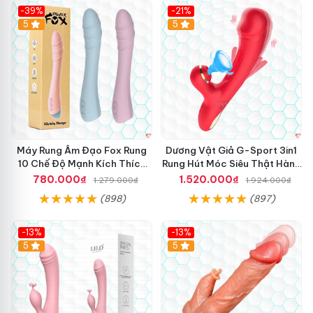
-39%
-21%
Hot
5
Hot
5
Máy Rung Âm Đạo Fox Rung
Dương Vật Giả G-Sport 3in1
10 Chế Độ Mạnh Kích Thích
Rung Hút Móc Siêu Thật Hàng
Cực Sướng
Hot
780.000₫
1.520.000₫
1.279.000₫
1.924.000₫
(898)
(897)
-13%
-13%
Hot
5
Hot
5