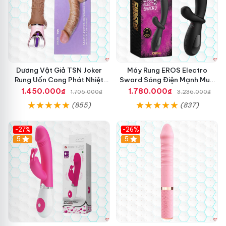
Dương Vật Giả TSN Joker
Máy Rung EROS Electro
Rung Uốn Cong Phát Nhiệt
Sword Sóng Điện Mạnh Mua
Cao Cấp
Ngay Giá Tốt
1.450.000₫
1.780.000₫
1.706.000₫
3.236.000₫
(855)
(837)
-27%
-26%
Hot
5
Hot
5