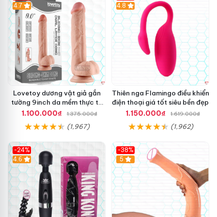
Hot
4.7
Hot
4.8
Lovetoy dương vật giả gắn
Thiên nga Flamingo điều khiển
tường 9inch da mềm thực tế
điện thoại giá tốt siêu bền đẹp
thú vị
1.100.000₫
1.150.000₫
1.375.000₫
1.619.000₫
(1,967)
(1,962)
-24%
-38%
4.6
Hot
5