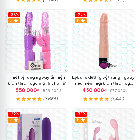
-36%
-22%
Hot
5
Hot
5
Thiết bị rung ngoáy ẩn hiện
Lybaile dương vật rung ngoáy
kích thích cực mạnh cho nữ
siêu mềm mại kích thích cực
mạnh
550.000₫
450.000₫
859.000₫
577.000₫
(1,668)
(1,441)
-22%
-39%
Hot
5
Hot
5