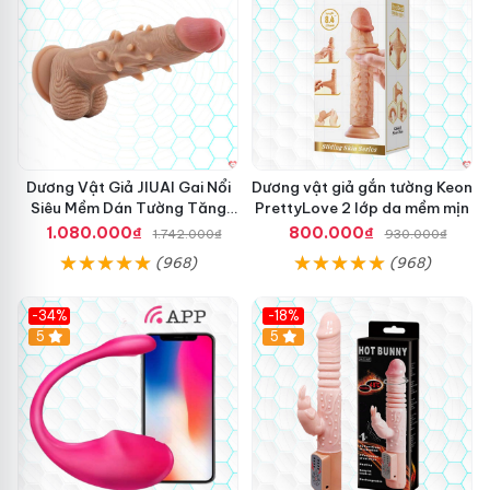
Dương Vật Giả JIUAI Gai Nổi
Dương vật giả gắn tường Keon
Siêu Mềm Dán Tường Tăng
PrettyLove 2 lớp da mềm mịn
Khoái Cảm
1.080.000₫
800.000₫
1.742.000₫
930.000₫
(968)
(968)
-34%
-18%
5
Hot
5