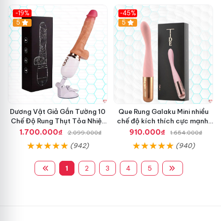
-19%
-45%
Hot
5
Hot
5
Dương Vật Giả Gắn Tường 10
Que Rung Galaku Mini nhiều
Chế Độ Rung Thụt Tỏa Nhiệt
chế độ kích thích cực mạnh,
Cao Cấp
siêu sướng
1.700.000₫
910.000₫
2.099.000₫
1.654.000₫
(942)
(940)
1
2
3
4
5