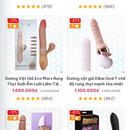
(878)
(866)
-31%
-43%
5
Hot
5
Dương Vật Giả Evo Mars Rung
Dương vật giả Dibei God 7 chế
Thụt Sưởi Ấm Lưỡi Liếm Tiện
độ rung thụt mạnh tỏa nhiệt
Ích
1.650.000₫
1.100.000₫
2.391.000₫
1.930.000₫
(864)
(862)
-15%
-45%
5
5