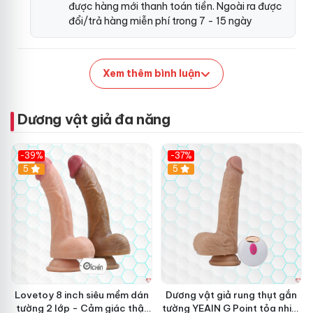
được hàng mới thanh toán tiền. Ngoài ra được
đổi/trả hàng miễn phí trong 7 - 15 ngày
Xem thêm bình luận
Dương vật giả đa năng
-39%
-37%
Hot
5
5
Lovetoy 8 inch siêu mềm dán
Dương vật giả rung thụt gắn
tường 2 lớp - Cảm giác thật
tường YEAIN G Point tỏa nhiệt