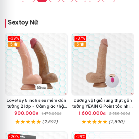
Sextoy Nữ
-39%
-37%
Hot
5
5
Lovetoy 8 inch siêu mềm dán
Dương vật giả rung thụt gắn
tường 2 lớp - Cảm giác thật
tường YEAIN G Point tỏa nhiệt
nhất
điều khiển từ xa
900.000₫
1.600.000₫
1.475.000₫
2.539.000₫
(2,592)
(2,590)
-20%
-29%