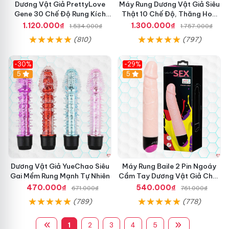
Dương Vật Giả PrettyLove
Máy Rung Dương Vật Giả Siêu
Gene 30 Chế Độ Rung Kích
Thật 10 Chế Độ, Thăng Hoa
Thích Cảm Biến Âm Thanh
Tối Ưu
1.120.000₫
1.300.000₫
1.534.000₫
1.757.000₫
(810)
(797)
-30%
-29%
Hot
5
Hot
5
Dương Vật Giả YueChao Siêu
Máy Rung Baile 2 Pin Ngoáy
Gai Mềm Rung Mạnh Tự Nhiên
Cầm Tay Dương Vật Giả Chất
Lượng
470.000₫
540.000₫
671.000₫
761.000₫
(789)
(778)
1
2
3
4
5