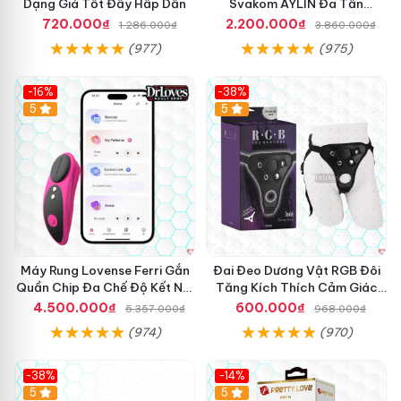
Dạng Giá Tốt Đầy Hấp Dẫn
Svakom AYLIN Đa Tần
Massage Sướng
720.000₫
2.200.000₫
1.286.000₫
3.860.000₫
(977)
(975)
-16%
-38%
Hot
5
Hot
5
Máy Rung Lovense Ferri Gắn
Đai Đeo Dương Vật RGB Đôi
Quần Chip Đa Chế Độ Kết Nối
Tăng Kích Thích Cảm Giác
App
Mạnh Mẽ
4.500.000₫
600.000₫
5.357.000₫
968.000₫
(974)
(970)
-38%
-14%
5
5