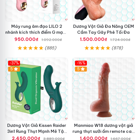
Máy rung âm đạo LILO 2
Dương Vật Giả Đa Năng OEM
nhánh kích thích điểm G mạnh
Cầm Tay Gây Phê Tối Đa
mẽ
950.000₫
1.500.000₫
1.092.000₫
1.724.000₫
(885)
(878)
-37%
-16%
Hot
5
Hot
5
Dương Vật Giả Kissen Raider
Manmiao W18 dương vật giả
3in1 Rung Thụt Mạnh Mẽ Tận
rung thụt sưởi ấm remote cao
Hưởng
cấp
2.450.000₫
1.400.000₫
3.889.000₫
1.667.000₫