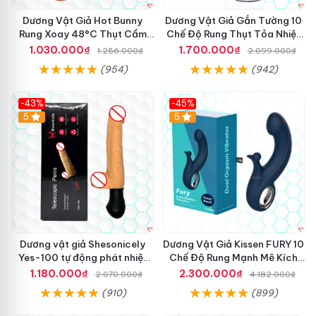
Dương Vật Giả Hot Bunny
Dương Vật Giả Gắn Tường 10
Rung Xoay 48°C Thụt Cầm
Chế Độ Rung Thụt Tỏa Nhiệt
Tay
Cao Cấp
1.030.000₫
1.700.000₫
1.256.000₫
2.099.000₫
(954)
(942)
-43%
-45%
5
Hot
5
Dương vật giả Shesonicely
Dương Vật Giả Kissen FURY 10
Yes-100 tự động phát nhiệt
Chế Độ Rung Mạnh Mẽ Kích
thụt
Thích
1.180.000₫
2.300.000₫
2.070.000₫
4.182.000₫
(910)
(899)