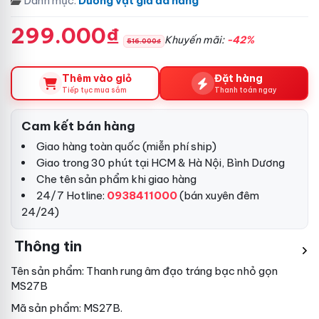
Danh mục:
Dương vật giả đa năng
299.000₫
Khuyến mãi:
-42%
516.000₫
Thêm vào giỏ
Đặt hàng
Tiếp tục mua sắm
Thanh toán ngay
Cam kết bán hàng
Giao hàng toàn quốc (miễn phí ship)
Giao trong 30 phút tại HCM & Hà Nội, Bình Dương
Che tên sản phẩm khi giao hàng
24/7 Hotline:
0938411000
(bán xuyên đêm
24/24)
Thông tin
Tên sản phẩm: Thanh rung âm đạo tráng bạc nhỏ gọn
MS27B
Mã sản phẩm: MS27B.