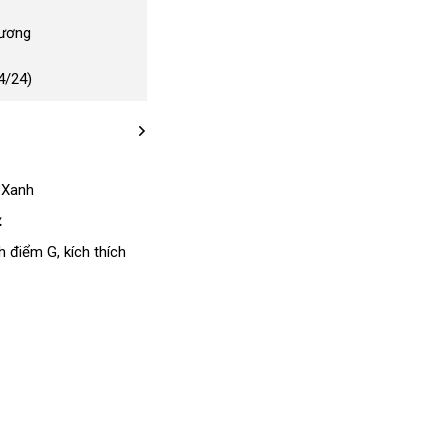
Dương
4/24)
 Xanh
.
ch điểm G
rẻ
, kích thích
nhất