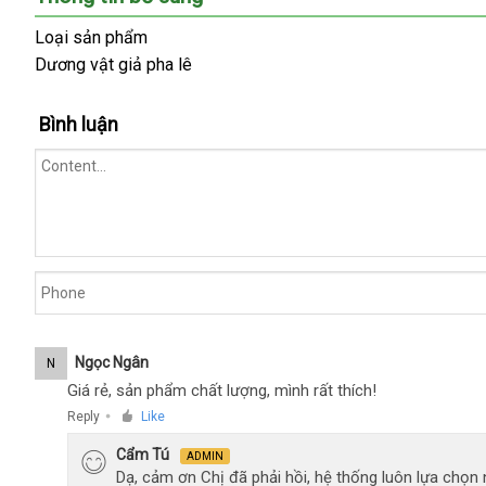
tôi
là
Loại sản phẩm
hệ
Dương vật giả pha lê
thống
Shop
Bình luận
lớn
to
,
uy
tín
trong
ngành
đồ
chơi
người
lớn.
Ngọc Ngân
N
Giá rẻ, sản phẩm chất lượng, mình rất thích!
Reply
Like
●
Cẩm Tú
ADMIN
Dạ, cảm ơn Chị đã phải hồi, hệ thống luôn lựa chọ