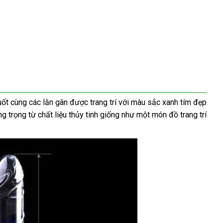
uốt cùng
đặt
các lằn gân
bảng
được trang trí
đặt
với màu sắc xanh tím đẹp
 trọng từ chất liệu thủy tinh giống như một món đồ trang trí
hàng
giá
mua