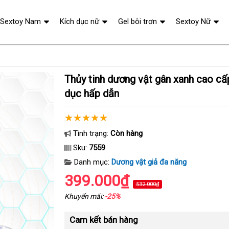
Sextoy Nam
Kích dục nữ
Gel bôi trơn
Sextoy Nữ
Thủy tinh dương vật gân xanh cao cấp đồ chơi tình
dục hấp dẫn
Tình trạng:
Còn hàng
Sku:
7559
Danh mục:
Dương vật giả đa năng
399.000₫
532.000₫
Khuyến mãi:
-25%
Cam kết bán hàng