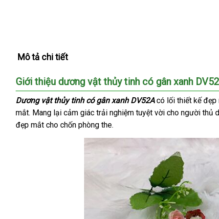
Mô tả chi tiết
Giới thiệu dương vật thủy tinh có gân xanh DV5
Dương vật thủy tinh có gân xanh
DV52A
có lối thiết kế đẹ
mắt
theo
. Mang lại cảm giác trải nghiệm tuyệt vời cho người thủ
đẹp mắt cho chốn phòng the.
yêu
cầu