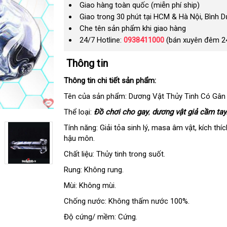
Giao hàng toàn quốc (miễn phí ship)
Giao trong 30 phút tại HCM & Hà Nội, Bình 
Che tên sản phẩm khi giao hàng
24/7 Hotline:
0938411000
(bán xuyên đêm 2
Thông tin
Thông tin chi tiết sản phẩm:
Tên
cao
của sản phẩm: Dương Vật Thủy Tinh Có Gân
cấp
Thể loại:
Đồ chơi cho gay
,
dương vật giả cầm tay
Tính năng: Giải tỏa sinh lý
giao
, masa âm vật
xuất
, kích thí
hậu môn.
hàng
xứ
Chất liệu: Thủy tinh trong suốt.
Rung: Không rung.
Mùi: Không mùi.
Chống nước: Không thấm nước 100%.
Độ cứng/ mềm: Cứng.