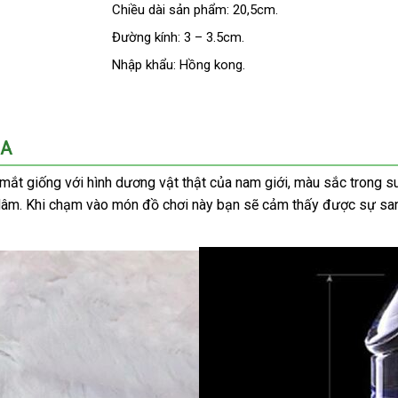
Chiều dài sản phẩm: 20,5cm.
Đường kính: 3 – 3.5cm.
Nhập khẩu: Hồng kong.
2A
p mắt giống
dịch
với hình dương vật thật
vệ
của nam giới
Thái
, màu sắc trong s
 dâm
so
.
amazon
Khi chạm vào món đồ chơi này bạn
vụ
sinh
bảng
sẽ cảm thấy
Lan
tận
được sự sang
sánh
giá
nơi