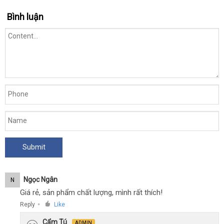
uy
Bình luận
tín
trong
ngành
đồ
chơi
người
lớn.
Ngọc Ngân
N
Giá rẻ, sản phẩm chất lượng, mình rất thích!
Reply
Like
●
Cẩm Tú
ADMIN