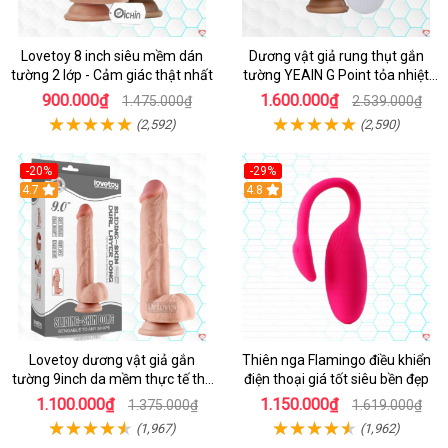
Lovetoy 8 inch siêu mềm dán
Dương vật giả rung thụt gắn
tường 2 lớp - Cảm giác thật nhất
tường YEAIN G Point tỏa nhiệt
điều khiển từ xa
900.000₫
1.600.000₫
1.475.000₫
2.539.000₫
(2,592)
(2,590)
-20%
-29%
Hot
4.7
Hot
4.8
Lovetoy dương vật giả gắn
Thiên nga Flamingo điều khiển
tường 9inch da mềm thực tế thú
điện thoại giá tốt siêu bền đẹp
vị
1.100.000₫
1.150.000₫
1.375.000₫
1.619.000₫
(1,967)
(1,962)