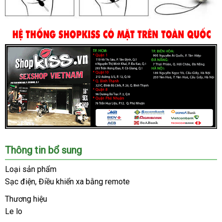
Chúng
Thông tin bổ sung
tôi
là
Loại sản phẩm
hệ
Sạc điện
tiki
, Điều khiển xa bằng remote
thống
Shop
Thương hiệu
lớn
Le lo
bền
,