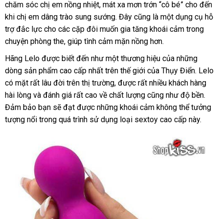
chăm sóc chị em nồng nhiệt
trả
cầu
khách
, mát xa mơn trớn “cô bé” cho đến
khi chị em dâng trào sung sướng
hàng
xách
. Đây
trung
cũng là một dụng cụ hỗ
trợ đắc lực cho
tư
các cặp đôi muốn gia tăng khoái cảm trong
tay
tâm
chuyện phòng the
vấn
hướng
, giúp tình cảm mặn nồng hơn.
dẫn
Hãng Lelo
thanh
được biết đến như một thương hiệu
báo
của
báo
những
dòng sản phẩm cao cấp nhất trên thế giới
toán
shopee
của Thụy Điển
giá
giá
chính
. Lelo
có mặt
Trung
rất lâu đời trên thị trường
hướng
,
địa
được
giá
rất nhiều khách hàng
hãng
hài lòng
Quốc
Trung
và đánh giá
thế
rất cao về chất lượng
dẫn
chỉ
sỉ
shopee
cũng như độ bền
lấy
.
Đảm bảo bạn
Quốc
tiết
sẽ đạt
giới
chính
được
hàng
những khoái cảm không thể tưởng
hàn
tượng nổi trong
kiệm
khuyến
quá trình sử dụng loại sextoy cao cấp này.
hãng
giả
mãi