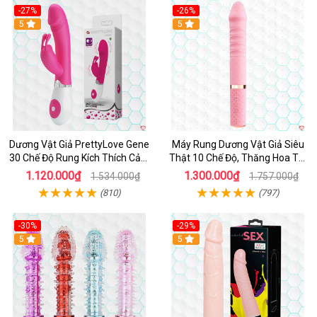
-27%
-26%
Hot
5
Hot
5
Dương Vật Giả PrettyLove Gene
Máy Rung Dương Vật Giả Siêu
30 Chế Độ Rung Kích Thích Cảm
Thật 10 Chế Độ, Thăng Hoa Tối
Biến Âm Thanh
Ưu
1.120.000₫
1.300.000₫
1.534.000₫
1.757.000₫
(810)
(797)
-30%
-29%
Hot
5
Hot
5