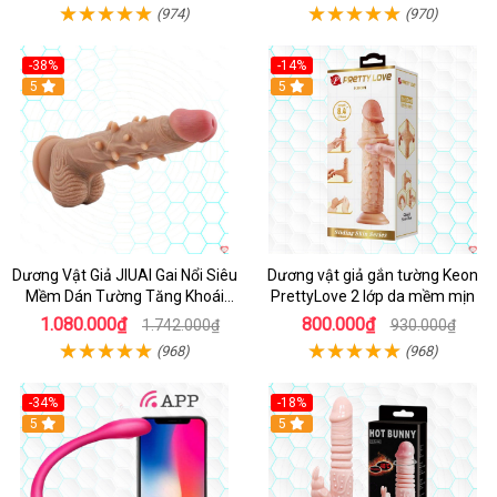
(974)
(970)
-38%
-14%
5
5
Dương Vật Giả JIUAI Gai Nổi Siêu
Dương vật giả gắn tường Keon
Mềm Dán Tường Tăng Khoái
PrettyLove 2 lớp da mềm mịn
Cảm
1.080.000₫
800.000₫
1.742.000₫
930.000₫
(968)
(968)
-34%
-18%
5
Hot
5