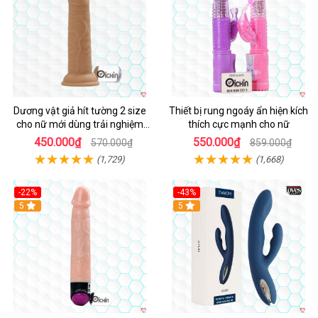
Dương vật giả hít tường 2 size
Thiết bị rung ngoáy ẩn hiện kích
cho nữ mới dùng trải nghiệm
thích cực mạnh cho nữ
thật
450.000₫
550.000₫
570.000₫
859.000₫
(1,729)
(1,668)
-22%
-43%
Hot
5
Hot
5