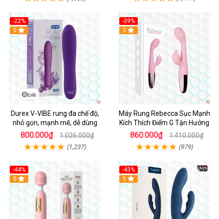
-22%
-39%
Hot
5
Hot
5
Durex V-VIBE rung đa chế độ,
Máy Rung Rebecca Sục Mạnh
nhỏ gọn, mạnh mẽ, dễ dùng
Kích Thích Điểm G Tận Hưởng
800.000₫
860.000₫
1.026.000₫
1.410.000₫
(1,237)
(979)
-44%
-43%
Hot
5
Hot
5