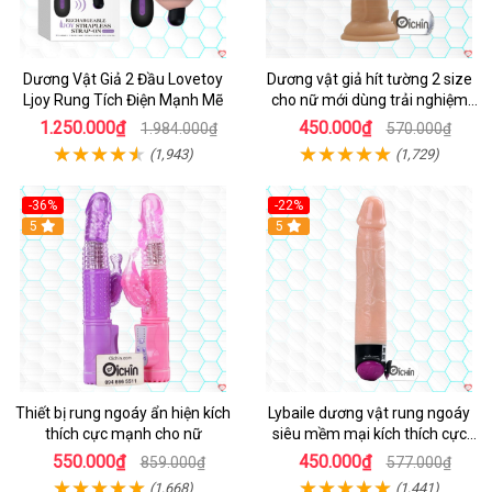
Dương Vật Giả 2 Đầu Lovetoy
Dương vật giả hít tường 2 size
Ljoy Rung Tích Điện Mạnh Mẽ
cho nữ mới dùng trải nghiệm
thật
1.250.000₫
450.000₫
1.984.000₫
570.000₫
(1,943)
(1,729)
-36%
-22%
Hot
5
Hot
5
Thiết bị rung ngoáy ẩn hiện kích
Lybaile dương vật rung ngoáy
thích cực mạnh cho nữ
siêu mềm mại kích thích cực
mạnh
550.000₫
450.000₫
859.000₫
577.000₫
(1,668)
(1,441)