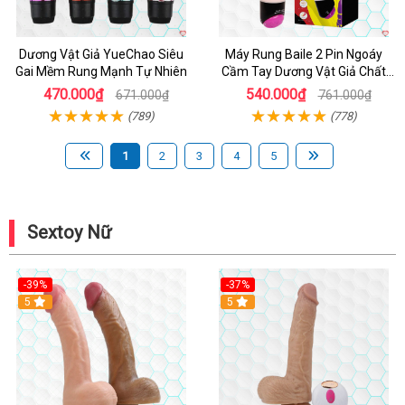
Dương Vật Giả YueChao Siêu
Máy Rung Baile 2 Pin Ngoáy
Gai Mềm Rung Mạnh Tự Nhiên
Cầm Tay Dương Vật Giả Chất
Lượng
470.000₫
540.000₫
671.000₫
761.000₫
(789)
(778)
1
2
3
4
5
Sextoy Nữ
-39%
-37%
Hot
5
5