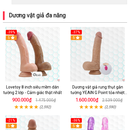
Dương vật giả đa năng
-39%
-37%
Hot
5
5
Lovetoy 8 inch siêu mềm dán
Dương vật giả rung thụt gắn
tường 2 lớp - Cảm giác thật nhất
tường YEAIN G Point tỏa nhiệt
điều khiển từ xa
900.000₫
1.600.000₫
1.475.000₫
2.539.000₫
(2,592)
(2,590)
-21%
-36%
Hot
5
Hot
5