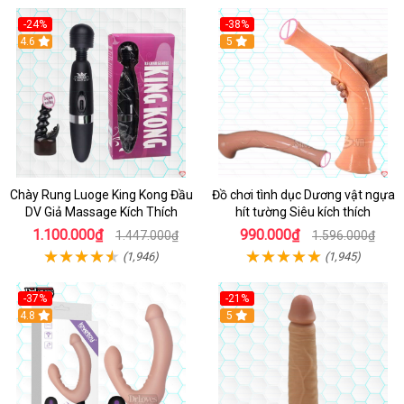
-24%
-38%
4.6
Hot
5
Chày Rung Luoge King Kong Đầu
Đồ chơi tình dục Dương vật ngựa
DV Giả Massage Kích Thích
hít tường Siêu kích thích
1.100.000₫
990.000₫
1.447.000₫
1.596.000₫
(1,946)
(1,945)
-37%
-21%
Hot
4.8
Hot
5