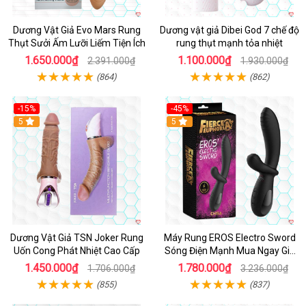
Dương Vật Giả Evo Mars Rung
Dương vật giả Dibei God 7 chế độ
Thụt Sưởi Ấm Lưỡi Liếm Tiện Ích
rung thụt mạnh tỏa nhiệt
1.650.000₫
1.100.000₫
2.391.000₫
1.930.000₫
(864)
(862)
-15%
-45%
5
5
Dương Vật Giả TSN Joker Rung
Máy Rung EROS Electro Sword
Uốn Cong Phát Nhiệt Cao Cấp
Sóng Điện Mạnh Mua Ngay Giá
Tốt
1.450.000₫
1.780.000₫
1.706.000₫
3.236.000₫
(855)
(837)