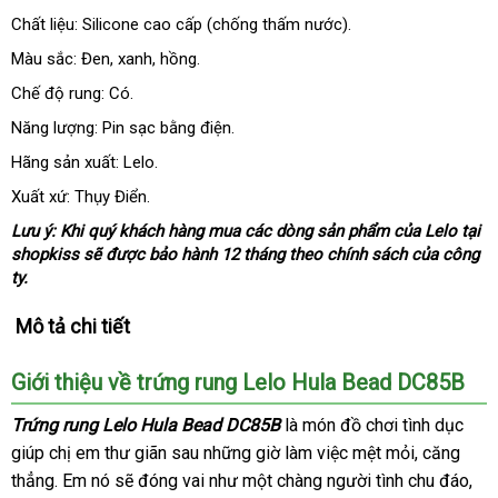
Chất liệu: Silicone cao cấp (chống thấm nước).
Màu sắc: Đen
thương
, xanh
dễ
, hồng.
hiệu
dàng
Chế độ rung: Có.
Năng lượng: Pin sạc bằng điện.
Hãng sản xuất: Lelo.
Xuất xứ: Thụy Điển.
Lưu ý:
khuyến
Khi quý khách hàng mua
mới
các dòng sản phẩm
Nhật
của Lelo tại
shopkiss
mãi
Úc
sẽ
link
được bảo hành 12 tháng theo chính sách
nhất
Bản
ở
của công
ty.
web
đâu
Mô tả chi tiết
Giới thiệu về trứng rung Lelo Hula Bead DC85B
Trứng rung Lelo Hula Bead DC85B
là món đồ chơi tình dục
giúp chị em thư giãn sau
theo
những giờ làm việc mệt mỏi
bình
, căng
thẳng
đổi
. Em nó
showroom
sẽ đóng vai như một chàng người tình chu đáo
yêu
luận
Đứ
,