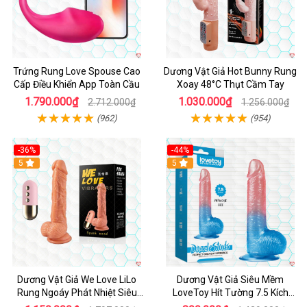
Trứng Rung Love Spouse Cao
Dương Vật Giả Hot Bunny Rung
Cấp Điều Khiển App Toàn Cầu
Xoay 48°C Thụt Cầm Tay
1.790.000₫
1.030.000₫
2.712.000₫
1.256.000₫
(962)
(954)
-36%
-44%
5
Hot
5
Dương Vật Giả We Love LiLo
Dương Vật Giả Siêu Mềm
Rung Ngoáy Phát Nhiệt Siêu
LoveToy Hít Tường 7.5 Kích
Thật
Thích Cao