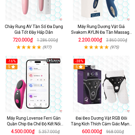
Chày Rung AV Tần Số Đa Dạng
Máy Rung Dương Vật Giả
Giá Tốt Đầy Hấp Dẫn
Svakom AYLIN Đa Tần Massage
Sướng
720.000₫
2.200.000₫
1.286.000₫
3.860.000₫
(977)
(975)
-16%
-38%
Hot
5
Hot
5
Máy Rung Lovense Ferri Gắn
Đai Đeo Dương Vật RGB Đôi
Quần Chip Đa Chế Độ Kết Nối
Tăng Kích Thích Cảm Giác Mạnh
App
Mẽ
4.500.000₫
600.000₫
5.357.000₫
968.000₫