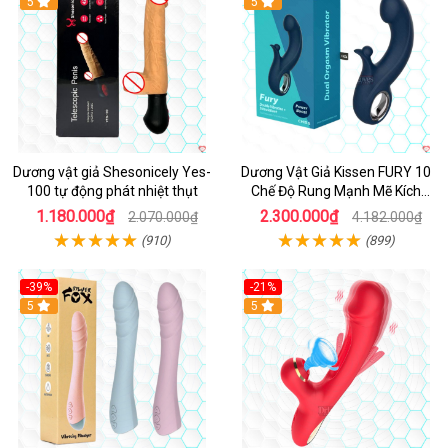
5
Hot
5
Dương vật giả Shesonicely Yes-
Dương Vật Giả Kissen FURY 10
100 tự động phát nhiệt thụt
Chế Độ Rung Mạnh Mẽ Kích
Thích
1.180.000₫
2.300.000₫
2.070.000₫
4.182.000₫
(910)
(899)
-39%
-21%
Hot
5
Hot
5