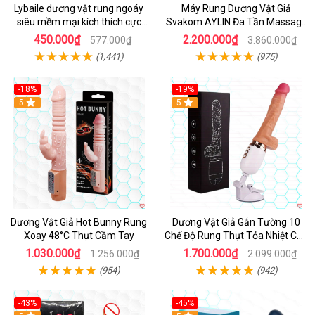
Lybaile dương vật rung ngoáy
Máy Rung Dương Vật Giả
siêu mềm mại kích thích cực
Svakom AYLIN Đa Tần Massage
mạnh
Sướng
450.000₫
2.200.000₫
577.000₫
3.860.000₫
(1,441)
(975)
-18%
-19%
Hot
5
Hot
5
Dương Vật Giả Hot Bunny Rung
Dương Vật Giả Gắn Tường 10
Xoay 48°C Thụt Cầm Tay
Chế Độ Rung Thụt Tỏa Nhiệt Cao
Cấp
1.030.000₫
1.700.000₫
1.256.000₫
2.099.000₫
(954)
(942)
-43%
-45%