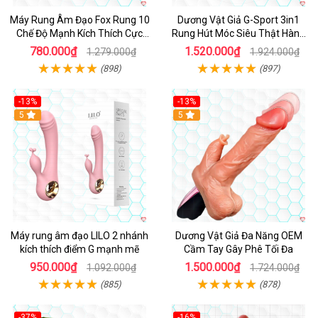
Máy Rung Âm Đạo Fox Rung 10
Dương Vật Giả G-Sport 3in1
Chế Độ Mạnh Kích Thích Cực
Rung Hút Móc Siêu Thật Hàng
Sướng
Hot
780.000₫
1.520.000₫
1.279.000₫
1.924.000₫
(898)
(897)
-13%
-13%
Hot
5
Hot
5
Máy rung âm đạo LILO 2 nhánh
Dương Vật Giả Đa Năng OEM
kích thích điểm G mạnh mẽ
Cầm Tay Gây Phê Tối Đa
950.000₫
1.500.000₫
1.092.000₫
1.724.000₫
(885)
(878)
-37%
-16%