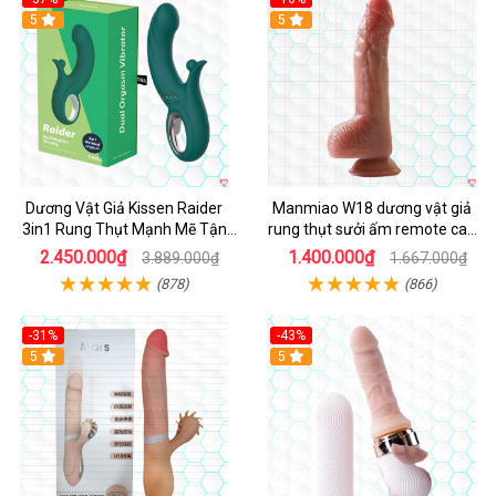
Hot
5
Hot
5
Dương Vật Giả Kissen Raider
Manmiao W18 dương vật giả
3in1 Rung Thụt Mạnh Mẽ Tận
rung thụt sưởi ấm remote cao
Hưởng
cấp
2.450.000₫
1.400.000₫
3.889.000₫
1.667.000₫
(878)
(866)
-31%
-43%
5
Hot
5