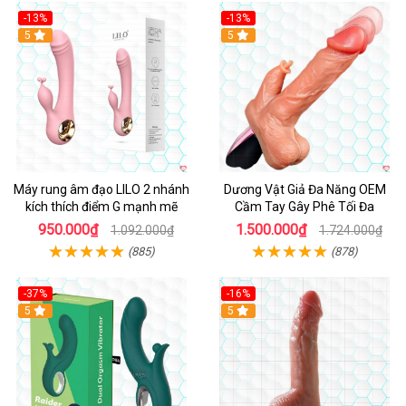
-13%
-13%
Hot
5
Hot
5
Máy rung âm đạo LILO 2 nhánh
Dương Vật Giả Đa Năng OEM
kích thích điểm G mạnh mẽ
Cầm Tay Gây Phê Tối Đa
950.000₫
1.500.000₫
1.092.000₫
1.724.000₫
(885)
(878)
-37%
-16%
Hot
5
Hot
5