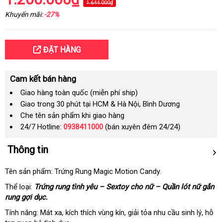
1.644.000₫
Khuyến mãi:
-27%
ĐẶT HÀNG
Cam kết bán hàng
Giao hàng toàn quốc (miễn phí ship)
Giao trong 30 phút tại HCM & Hà Nội, Bình Dương
Che tên sản phẩm khi giao hàng
24/7 Hotline:
0938411000
(bán xuyên đêm 24/24)
Thông tin
Tên sản phẩm: Trứng Rung Magic Motion Candy.
Thể loại:
Trứng rung tình yêu – Sextoy cho nữ – Quần lót nữ gắn
rung gợi dục.
Tính năng: Mát xa
tại
, kích thích vùng kín
tổng
, giải tỏa nhu cầu sinh lý
thông
, hỗ