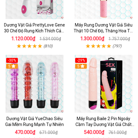
Dương Vật Giả PrettyLove Gene
Máy Rung Dương Vật Giả Siêu
30 Chế Độ Rung Kích Thích Cảm
Thật 10 Chế Độ, Thăng Hoa Tối
Biến Âm Thanh
Ưu
1.120.000₫
1.300.000₫
1.534.000₫
1.757.000₫
(810)
(797)
-30%
-29%
Hot
5
Hot
5
Dương Vật Giả YueChao Siêu
Máy Rung Baile 2 Pin Ngoáy
Gai Mềm Rung Mạnh Tự Nhiên
Cầm Tay Dương Vật Giả Chất
Lượng
470.000₫
540.000₫
671.000₫
761.000₫