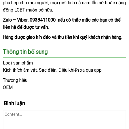
chức
phù hợp cho
nhất
Pháp
mọi người
tiếng
giao
,
đấu
mọi giới tính cả nam lẫn nữ
rẻ
thông
hoặc cộng
năng
đồng LGBT muốn sở hữu.
hàng
giá
minh
sạc
Zalo – Viber:
từ
0938411000
Nhật
nếu có thắc mắc
trung
các bạn
tham
có thể
tính
liên hệ
sửa
để
ở
được tư vấn.
Bản
tâm
khảo
vô
chữa
đâu
Hàng
nơi
được giao kín đáo
bảng
và thu tiền khi quý khách nhận hàng.
cùng
nào
giá
hiện
Thông tin bổ sung
đại
theo
,
Loại sản phẩm
yêu
thời
Kích thích âm vật
nhận
, Sạc điện
lớn
, Điều khiển xa qua app
cầu
gian
sử
hàng
Thương hiệu
dụng
OEM
đến
60p
trải
Bình luận
nghiệm.