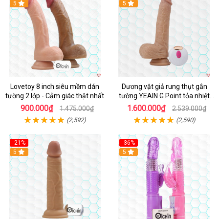
Hot
5
5
Lovetoy 8 inch siêu mềm dán
Dương vật giả rung thụt gắn
tường 2 lớp - Cảm giác thật nhất
tường YEAIN G Point tỏa nhiệt
điều khiển từ xa
900.000₫
1.600.000₫
1.475.000₫
2.539.000₫
(2,592)
(2,590)
-21%
-36%
Hot
5
Hot
5