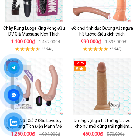
Chày Rung Luoge King Kong Đầu
Đồ chơi tình dục Dương vật ngựa
DV Giả Massage Kích Thích
hít tường Siêu kích thích
1.100.000₫
990.000₫
1.447.000₫
1.596.000₫
(1,946)
(1,945)
-37%
-21%
Hot
4.8
Hot
5
Dương Vật Giả 2 Đầu Lovetoy
Dương vật giả hít tường 2 size
Ljoy Rung Tích Điện Mạnh Mẽ
cho nữ mới dùng trải nghiệm
thật
1.250.000₫
450.000₫
1.984.000₫
570.000₫