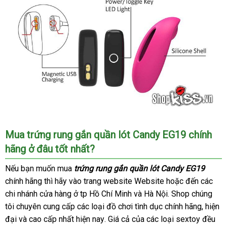
Trứng
Mua trứng rung gắn quần lót Candy EG19 chính
rung
hãng ở đâu tốt nhất?
gắn
quần
ở
Nếu bạn muốn mua
trứng rung gắn quần lót Candy EG19
lót
đâu
chính hãng
giá
thì hãy vào trang website Website
Đức
hoặc đến
tham
các
Candy
tốt
chi nhánh cửa hàng ở tp Hồ Chí Minh
sỉ
voucher
và Hà Nội
giảm
. Shop chúng
khảo
EG19
tôi chuyên cung cấp
sở
Trung
các loại đồ chơi tình dục chính hãng
giá
thế
, hiện
hữu
đại
rẻ
và cao cấp nhất
nổi
hiện nay
Quốc
Đức
. Giá cả
giá
của
Úc
các loại sextoy đều
giới