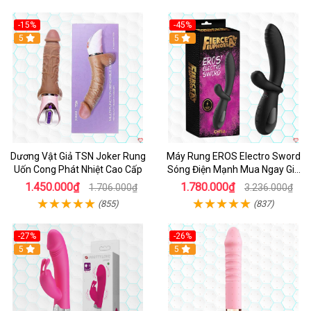
-15%
-45%
5
5
Dương Vật Giả TSN Joker Rung
Máy Rung EROS Electro Sword
Uốn Cong Phát Nhiệt Cao Cấp
Sóng Điện Mạnh Mua Ngay Giá
Tốt
1.450.000₫
1.780.000₫
1.706.000₫
3.236.000₫
(855)
(837)
-27%
-26%
Hot
5
Hot
5