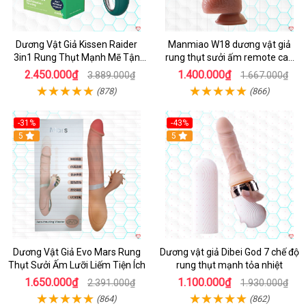
Dương Vật Giả Kissen Raider
Manmiao W18 dương vật giả
3in1 Rung Thụt Mạnh Mẽ Tận
rung thụt sưởi ấm remote cao
Hưởng
cấp
2.450.000₫
1.400.000₫
3.889.000₫
1.667.000₫
(878)
(866)
-31%
-43%
5
Hot
5
Dương Vật Giả Evo Mars Rung
Dương vật giả Dibei God 7 chế độ
Thụt Sưởi Ấm Lưỡi Liếm Tiện Ích
rung thụt mạnh tỏa nhiệt
1.650.000₫
1.100.000₫
2.391.000₫
1.930.000₫
(864)
(862)