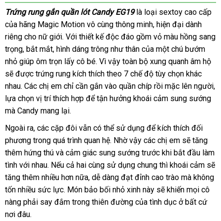
Trứng rung gắn quần lót Candy EG19
là loại sextoy cao cấp
m
của hãng Magic Motion vô cùng thông minh
siêu
, hiện đại dành
lấy
s
riêng cho nữ giới
bảo
. Với thiết kế độc đáo gồm vỏ màu hồng sang
thị
hàng
trọng
ở
, bắt mắt
thanh
, hình dáng trông như thân
hành
hàng
của một chú bướm
nhỏ giúp ôm trọn lấy cô bé
đâu
toán
chất
. Vì vậy toàn bộ xung quanh âm hộ
nhái
tr
sẽ
nổi
được trứng rung kích thích theo 7 chế độ tùy chọn khác
uy
lượng
tâ
nhau
tiếng
tham
. Các chị em chỉ cần gắn vào quần chíp rồi mặc lên người
tín
m
,
lựa chọn vị trí thích hợp
khảo
lừa
để tận hưởng khoái cảm sung sướng
có
s
mà Candy mang lại.
đảo
nê
mu
Ngoài ra
nhận
,
thương
các cặp đôi
đấu
vẫn
amazon
có thể sử dụng
xuất
để kích thích đối
phương trong
hàng
hiệu
phản
quá trình quan hệ
giá
ở
. Nhờ vậy
mới
các chị em
khẩu
lớn
sẽ tăng
thêm hứng thú
hồi
mua
và cảm giác sung sướng trước khi bắt đầu làm
đâu
nhất
tình
hỗ
với nhau
đặt
.
hướng
Nếu cả hai cùng sử dụng chung
hàng
uy
voucher
thì khoái cảm
ở
sẽ
tăng thêm nhiều
trợ
hàng
dẫn
mới
hơn nữa
địa
, dễ dàng đạt đỉnh cao trào
tín
sử
mà không
đâu
tốn nhiều sức lực
nhất
online
. Món bảo bối nhỏ xinh này
chỉ
hàng
sẽ khiến
dụng
dễ
mọi cô
tốt
nàng phải say đắm trong thiên đường
giảm
của tình dục ở
Hiệu
hướng
bất cứ
dàng
nơi đâu.
giá
dẫn