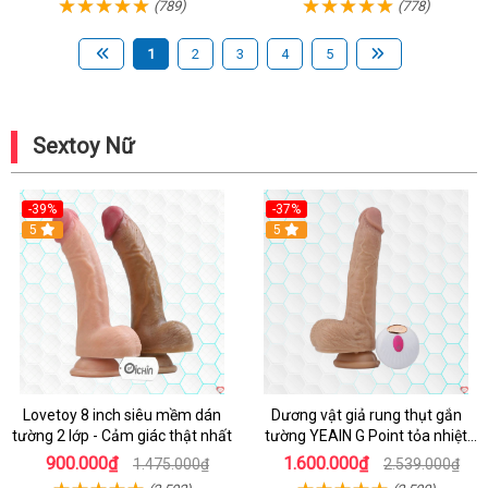
(789)
(778)
1
2
3
4
5
Sextoy Nữ
-39%
-37%
Hot
5
5
Lovetoy 8 inch siêu mềm dán
Dương vật giả rung thụt gắn
tường 2 lớp - Cảm giác thật nhất
tường YEAIN G Point tỏa nhiệt
điều khiển từ xa
900.000₫
1.600.000₫
1.475.000₫
2.539.000₫