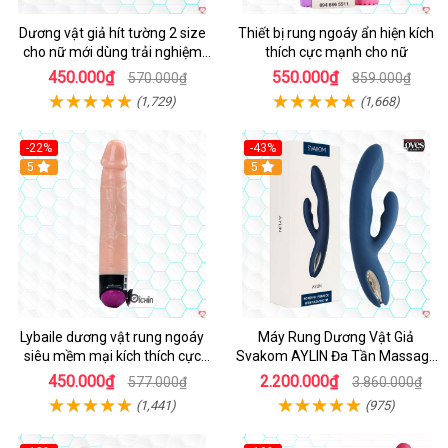
Dương vật giả hít tường 2 size
Thiết bị rung ngoáy ẩn hiện kích
cho nữ mới dùng trải nghiệm
thích cực mạnh cho nữ
thật
450.000₫
550.000₫
570.000₫
859.000₫
(1,729)
(1,668)
-22%
-43%
Hot
5
Hot
5
Lybaile dương vật rung ngoáy
Máy Rung Dương Vật Giả
siêu mềm mại kích thích cực
Svakom AYLIN Đa Tần Massage
mạnh
Sướng
450.000₫
2.200.000₫
577.000₫
3.860.000₫
(1,441)
(975)