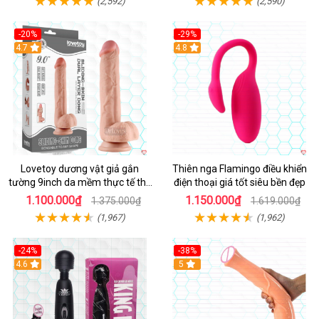
(2,592)
(2,590)
-20%
-29%
Hot
4.7
Hot
4.8
Lovetoy dương vật giả gắn
Thiên nga Flamingo điều khiển
tường 9inch da mềm thực tế thú
điện thoại giá tốt siêu bền đẹp
vị
1.100.000₫
1.150.000₫
1.375.000₫
1.619.000₫
(1,967)
(1,962)
-24%
-38%
4.6
Hot
5